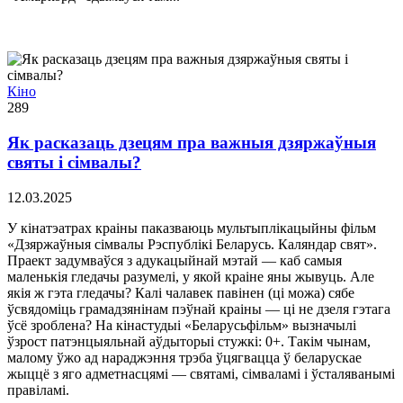
Кіно
289
Як расказаць дзецям пра важныя дзяржаўныя
святы і сімвалы?
12.03.2025
У кінатэатрах краіны паказваюць мультыплікацыйны фільм
«Дзяржаўныя сімвалы Рэспублікі Беларусь. Каляндар свят».
Праект задумваўся з адукацыйнай мэтай — каб самыя
маленькія гледачы разумелі, у якой краіне яны жывуць. Але
якія ж гэта гледачы? Калі чалавек павінен (ці можа) сябе
ўсвядоміць грамадзянінам пэўнай краіны — ці не дзеля гэтага
ўсё зроблена? На кінастудыі «Беларусьфільм» вызначылі
ўзрост патэнцыяльнай аўдыторыі стужкі: 0+. Такім чынам,
малому ўжо ад нараджэння трэба ўцягвацца ў беларускае
жыццё з яго адметнасцямі — святамі, сімваламі і ўсталяванымі
правіламі.