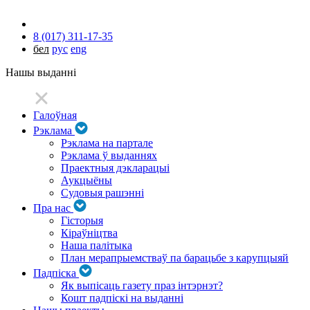
8 (017) 311-17-35
бел
рус
eng
Нашы выданні
Галоўная
Рэклама
Рэклама на партале
Рэклама ў выданнях
Праектныя дэкларацыі
Аукцыёны
Судовыя рашэнні
Пра нас
Гісторыя
Кіраўніцтва
Наша палітыка
План мерапрыемстваў па барацьбе з карупцыяй
Падпіска
Як выпісаць газету праз інтэрнэт?
Кошт падпіскі на выданні