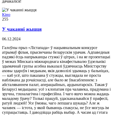
дачакаліся!
Кіно
255
У чаканні жыцця
06.12.2024
Галоўны прыз «Лістапада» ў нацыянальным конкурсе
атрымаў фільм, прысвечаны беларускім урачам. Адпаведныя
падзякі ёсць напрыканцы стужкі ў цітрах, і на яе прэзентацыі
ў межах Мінскага міжнароднага кінафестывалю ўдзельнікі
здымачнай групы асобна выказалі ўдзячнасць Міністэрству
аховы здароўя і медыкам, якія дазволілі здымаць у бальніцах,
— каб усё, што паказана ў стужцы, выглядала не проста
набліжана да рэчаіснасці, але было яе ўвасабленнем: з
абсталяваннем палат, аперацыйных, ардынатарскіх. Такая ў
Беларусі медыцына: усё з клопатам пра чалавека, прадумана і
зручна, тэхналагічна і прафесійна. І чаго яшчэ можна жадаць
маладому ўрачу? Толькі працуй, удасканальвайся ў прафесіі,
ратуй людзей! Усе ўмовы, чаго лепшага шукаць? Але ж
чалавек — істота, у якой бываюць спакусы, не ўсе могуць ім
супрацьстаяць. І даводзіцца рабіць выбар. А часам ад гэтага