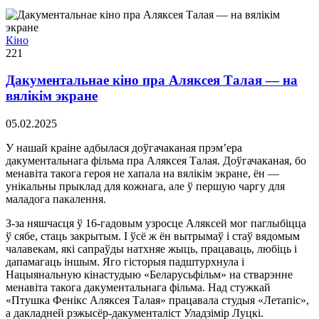
Кіно
221
Дакументальнае кіно пра Аляксея Талая — на
вялікім экране
05.02.2025
У нашай краіне адбылася доўгачаканая прэм’ера
дакументальнага фільма пра Аляксея Талая. Доўгачаканая, бо
менавіта такога героя не хапала на вялікім экране, ён —
унікальны прыклад для кожнага, але ў першую чаргу для
маладога пакалення.
З-за няшчасця ў 16-гадовым узросце Аляксей мог паглыбіцца
ў сябе, стаць закрытым. І ўсё ж ён вытрымаў і стаў вядомым
чалавекам, які сапраўды натхняе жыць, працаваць, любіць і
дапамагаць іншым. Яго гісторыя падштурхнула і
Нацыянальную кінастудыю «Беларусьфільм» на стварэнне
менавіта такога дакументальнага фільма. Над стужкай
«Птушка Фенікс Аляксея Талая» працавала студыя «Летапіс»,
а дакладней рэжысёр-дакументаліст Уладзімір Луцкі.