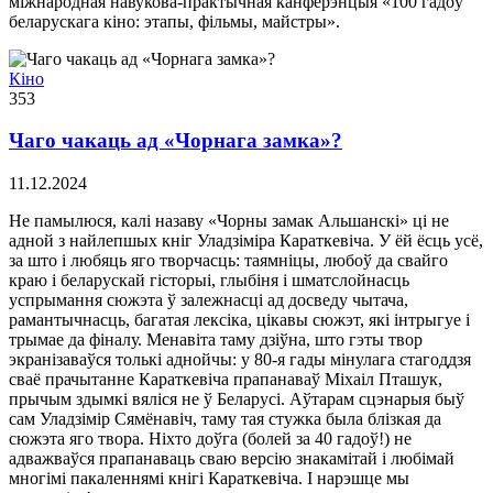
міжнародная навукова-практычная канферэнцыя «100 гадоў
беларускага кіно: этапы, фільмы, майстры».
Кіно
353
Чаго чакаць ад «Чорнага замка»?
11.12.2024
Не памылюся, калі назаву «Чорны замак Альшанскі» ці не
адной з найлепшых кніг Уладзіміра Караткевіча. У ёй ёсць усё,
за што і любяць яго творчасць: таямніцы, любоў да свайго
краю і беларускай гісторыі, глыбіня і шматслойнасць
успрымання сюжэта ў залежнасці ад досведу чытача,
рамантычнасць, багатая лексіка, цікавы сюжэт, які інтрыгуе і
трымае да фіналу. Менавіта таму дзіўна, што гэты твор
экранізаваўся толькі аднойчы: у 80-я гады мінулага стагоддзя
сваё прачытанне Караткевіча прапанаваў Міхаіл Пташук,
прычым здымкі вяліся не ў Беларусі. Аўтарам сцэнарыя быў
сам Уладзімір Сямёнавіч, таму тая стужка была блізкая да
сюжэта яго твора. Ніхто доўга (болей за 40 гадоў!) не
адважваўся прапанаваць сваю версію знакамітай і любімай
многімі пакаленнямі кнігі Караткевіча. І нарэшце мы