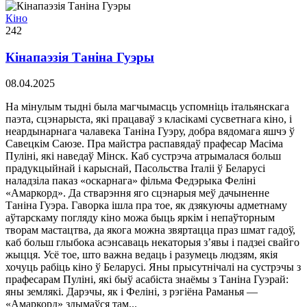
Кіно
242
Кінапаэзія Таніна Гуэры
08.04.2025
На мінулым тыдні была магчымасць успомніць італьянскага
паэта, сцэнарыста, які працаваў з класікамі сусветнага кіно, і
неардынарнага чалавека Таніна Гуэру, добра вядомага яшчэ ў
Савецкім Саюзе. Пра майстра распавядаў прафесар Масіма
Пуліні, які наведаў Мінск. Каб сустрэча атрымалася больш
прадукцыйнай і карыснай, Пасольства Італіі ў Беларусі
наладзіла паказ «оскарнага» фільма Федэрыка Феліні
«Амаркорд». Да стварэння яго сцэнарыя меў дачыненне
Таніна Гуэра. Гаворка ішла пра тое, як дзякуючы адметнаму
аўтарскаму погляду кіно можа быць яркім і непаўторным
творам мастацтва, да якога можна звяртацца праз шмат гадоў,
каб больш глыбока асэнсаваць некаторыя з’явы і падзеі свайго
жыцця. Усё тое, што важна ведаць і разумець людзям, якія
хочуць рабіць кіно ў Беларусі. Яны прысутнічалі на сустрэчы з
прафесарам Пуліні, які быў асабіста знаёмы з Таніна Гуэрай:
яны землякі. Дарэчы, як і Феліні, з рэгіёна Раманья —
«Амаркорд» здымаўся там...