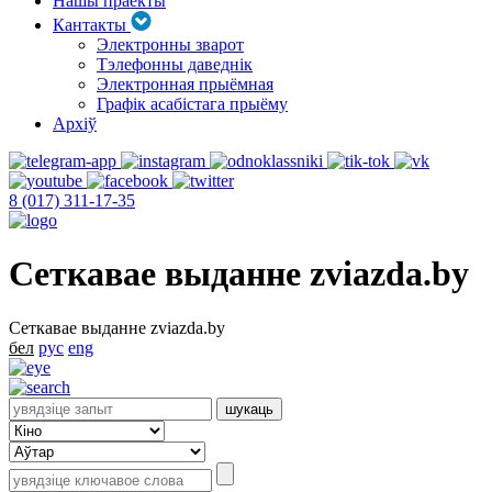
Нашы праекты
Кантакты
Электронны зварот
Тэлефонны даведнік
Электронная прыёмная
Графік асабістага прыёму
Архіў
8 (017) 311-17-35
Сеткавае выданне zviazda.by
Сеткавае выданне zviazda.by
бел
рус
eng