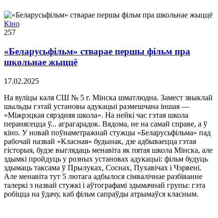
Кіно
257
«Беларусьфільм» стварае першы фільм пра
школьнае жыццё
17.02.2025
На вуліцы каля СШ № 5 г. Мінска шматлюдна. Замест звыклай
шыльды гэтай установы адукацыі размешчана іншая —
«Міжрэцкая сярэдняя школа». На нейкі час гэтая школа
перанясецца ў... аграгарадок. Вядома, не на самай справе, а ў
кіно. У новай поўнаметражнай стужцы «Беларусьфільма» пад
рабочай назвай «Класная» будынак, дзе адбываецца гэтая
гісторыя, будзе выглядаць менавіта як пятая школа Мінска, але
здымкі пройдуць у розных установах адукацыі: фільм будуць
здымаць таксама ў Прылуках, Соснах, Пухавічах і Чэрвені.
Але менавіта тут 5 лютага адбылося сімвалічнае разбіванне
талеркі з назвай стужкі і аўтографамі здымачнай групы: гэта
робіцца на ўдачу, каб фільм сапраўды атрымаўся класным.