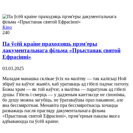
Кіно
240
Па ўсёй краіне праходзяць прэм'еры
дакументальнага фільма «Прыстанак святой
Ефрасінні»
03.03.2025
Маладая манашка склікае ўсіх на малітву — так калісьці Ной
збіраў на каўчэг жывёл, каб уратаваць ад гібелі падчас патопу.
Божы храм — як той каўчэг, а малітва — паратунак ад гібелі
душы. Гібель і смерць — у дадзеным кантэксце не сінонімы,
бо душу можна загубіць, не ўратаваўшы праз пакаянне, але
яна бессмяротная. Менавіта пра бессмяротнасць хочацца
разважаць пасля прагляду дакументальнага фільма
«Прыстанак святой Ефрасінні», прэм’ерныя паказы якога
адбываюцца па ўсёй краіне.