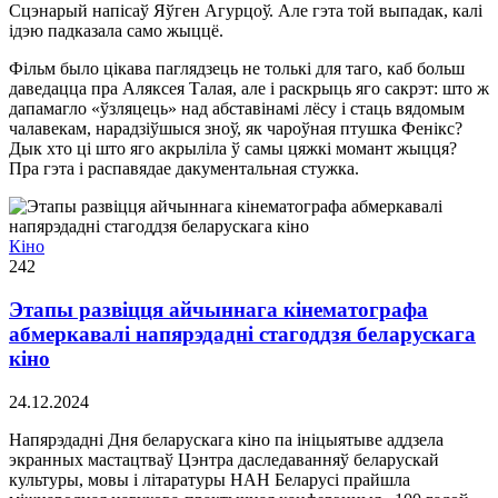
Сцэнарый напісаў Яўген Агурцоў. Але гэта той выпадак, калі
ідэю падказала само жыццё.
Фільм было цікава паглядзець не толькі для таго, каб больш
даведацца пра Аляксея Талая, але і раскрыць яго сакрэт: што ж
дапамагло «ўзляцець» над абставінамі лёсу і стаць вядомым
чалавекам, нарадзіўшыся зноў, як чароўная птушка Фенікс?
Дык хто ці што яго акрыліла ў самы цяжкі момант жыцця?
Пра гэта і распавядае дакументальная стужка.
Кіно
242
Этапы развіцця айчыннага кінематографа
абмеркавалі напярэдадні стагоддзя беларускага
кіно
24.12.2024
Напярэдадні Дня беларускага кіно па ініцыятыве аддзела
экранных мастацтваў Цэнтра даследаванняў беларускай
культуры, мовы і літаратуры НАН Беларусі прайшла