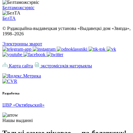
Белтаможсэрвіс
БелТА
© Рэдакцыйна-выдавецкая установа «Выдавецкі дом «Звязда»,
1998–
2026
Электронны зварот
Карта сайта
экстрэмісцкія матэрыялы
Разработка
ЦВР «Октябрьский»
Нашы выданні