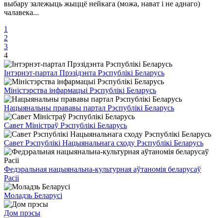
выбару залежыць жыццё нейкага (можа, нават і не аднаго)
чалавека...
1
2
3
4
Інтэрнэт-партал Прэзідэнта Рэспублікі Беларусь
Міністэрства інфармацыі Рэспублікі Беларусь
Нацыянальны прававы партал Рэспублікі Беларусь
Савет Міністраў Рэспублікі Беларусь
Савет Рэспублікі Нацыянальнага сходу Рэспублікі Беларусь
Федэральная нацыянальна-культурная аўтаномія беларусаў
Расіі
Моладзь Беларусі
Дом прэсы