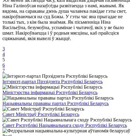
Усё меней застаецца часу, калі выдатная дзіцячая пісьменніца
Ніна Галіноўсая назаўсёды развітаецца з намі, жывымі. Як
вядома, на саракавы дзень душа чалавека пакідае гэты свет,
накіроўваючыся на суд Божы. У гэты час яна прыгадае не
толькі тых, з кім была знаёмая. Як пісьменніца Ніна
Васільеўна, безумоўна, успамінае і чытачоў, якіх у яе было
шмат. Накіроўваецца і ў родныя мясціны, каб прайсціся
сцяжынамі, якія вывелі ў жыццё.
3
4
5
6
7
Інтэрнэт-партал Прэзідэнта Рэспублікі Беларусь
Міністэрства інфармацыі Рэспублікі Беларусь
Нацыянальны прававы партал Рэспублікі Беларусь
Савет Міністраў Рэспублікі Беларусь
Савет Рэспублікі Нацыянальнага сходу Рэспублікі Беларусь