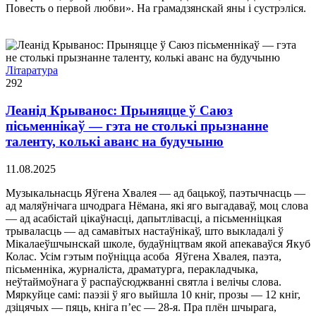
Повесть о первой любви». На грамадзянскай яны і сустрэліся.
Літаратура
292
Леанід Крыванос: Прыняцце ў Саюз
пісьменнікаў — гэта не столькі прызнанне
таленту, колькі аванс на будучыню
11.08.2025
Музыкальнасць Яўгена Хвалея — ад бацькоў, паэтычнасць —
ад маляўнічага шчодрага Нёмана, які яго выгадаваў, моц слова
— ад асабістай цікаўнасці, дапытлівасці, а пісьменніцкая
трываласць — ад самавітых настаўнікаў, што выкладалі ў
Мікалаеўшчынскай школе, будаўніцтвам якой апекаваўся Якуб
Колас. Усім гэтым поўніцца асоба Яўгена Хвалея, паэта,
пісьменніка, журналіста, драматурга, перакладчыка,
неўтаймоўнага ў распаўсюджванні святла і велічы слова.
Мяркуйце самі: паэзіі ў яго выйшла 10 кніг, прозы — 12 кніг,
дзіцячых — пяць, кніга п’ес — 28-я. Пра плён шчырага,