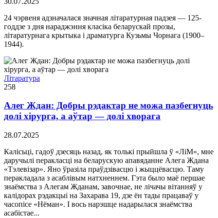
30.07.2025
24 чэрвеня адзначалася значная літаратурная падзея — 125-
годдзе з дня нараджэння класіка беларускай прозы,
літаратурнага крытыка і драматурга Кузьмы Чорнага (1900–
1944).
Літаратура
258
Алег Ждан: Добры рэдактар не можа пазбегнуць
долі хірурга, а аўтар — долі хворага
28.07.2025
Калісьці, гадоў дзесяць назад, як толькі прыйшла ў «ЛіМ», мне
даручылі перакласці на беларускую апавяданне Алега Ждана
«Тэлевізар». Яно ўразіла праўдзівасцю і жыццёвасцю. Таму
перакладала з асаблівым натхненнем. Гэта было маё першае
знаёмства з Алегам Жданам, завочнае, не лічачы вітанняў у
калідорах рэдакцыі на Захарава 19, дзе ён тады працаваў у
часопісе «Нёман». І вось нарэшце надарылася знаёмства
асабістае...