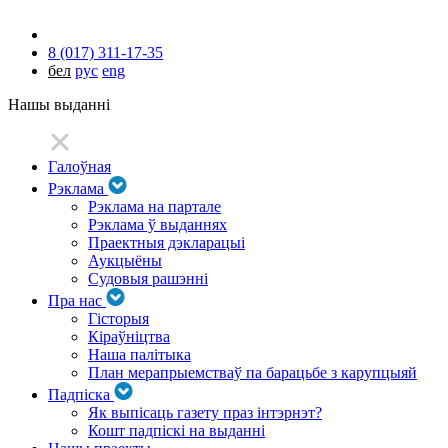
8 (017) 311-17-35
бел
рус
eng
Нашы выданні
Галоўная
Рэклама
Рэклама на партале
Рэклама ў выданнях
Праектныя дэкларацыі
Аукцыёны
Судовыя рашэнні
Пра нас
Гісторыя
Кіраўніцтва
Наша палітыка
План мерапрыемстваў па барацьбе з карупцыяй
Падпіска
Як выпісаць газету праз інтэрнэт?
Кошт падпіскі на выданні