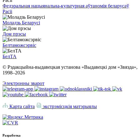
Федэральная нацыянальна-культурная аўтаномія беларусаў
Расіі
Моладзь Беларусі
Дом прэсы
Белтаможсэрвіс
БелТА
© Рэдакцыйна-выдавецкая установа «Выдавецкі дом «Звязда»,
1998–
2026
Электронны зварот
Карта сайта
экстрэмісцкія матэрыялы
Разработка