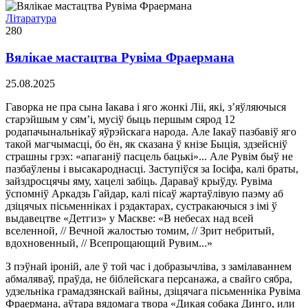
Літаратура
280
Вялікае мастацтва Рувіма Фраермана
25.08.2025
Гаворка не пра сына Іакава і яго жонкі Ліі, які, з’яўляючыся
старэйшым у сям’і, мусіў быць першым сярод 12
родапачынальнікаў яўрэйскага народа. Але Іакаў пазбавіў яго
такой магчымасці, бо ён, як сказана ў кнізе Быція, здзейсніў
страшны грэх: «апаганіў пасцель бацькі»... Але Рувім быў не
пазбаўлены і высакароднасці. Заступіўся за Іосіфа, калі браты,
зайздросцячы яму, хацелі забіць. Дараваў крыўду. Рувіма
ўспомніў Аркадзь Гайдар, калі пісаў жартаўлівую паэму аб
дзіцячых пісьменніках і рэдактарах, сустракаючыся з імі ў
выдавецтве «Детгиз» у Маскве: «В небесах над всей
вселенной, // Вечной жалостью томим, // Зрит небритый,
вдохновенный, // Всепрощающий Рувим...»
З пэўнай іроній, але ў той час і добразычліва, з замілаваннем
абмаляваў, праўда, не біблейскага персанажа, а свайго сябра,
удзельніка грамадзянскай вайны, дзіцячага пісьменніка Рувіма
Фраермана, аўтара вядомага твора «Дикая собака Динго, или