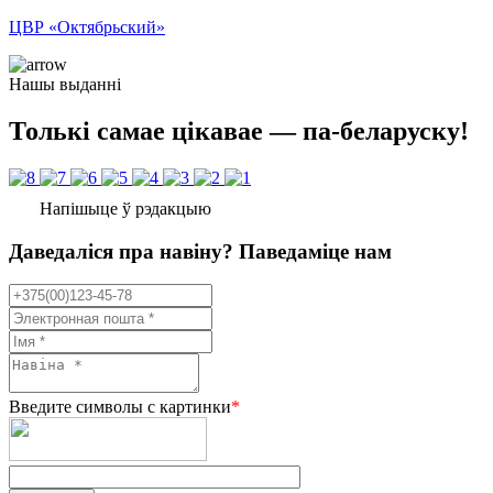
ЦВР «Октябрьский»
Нашы выданні
Толькі самае цікавае — па-беларуску!
Напішыце ў рэдакцыю
Даведаліся пра навіну? Паведаміце нам
Введите символы с картинки
*