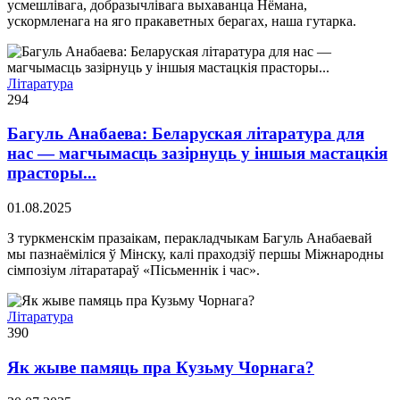
усмешлівага, добразычлівага выхаванца Нёмана,
ускормленага на яго пракаветных берагах, наша гутарка.
Літаратура
294
Багуль Анабаева: Беларуская літаратура для
нас — магчымасць зазірнуць у іншыя мастацкія
прасторы...
01.08.2025
З туркменскім празаікам, перакладчыкам Багуль Анабаевай
мы пазнаёміліся ў Мінску, калі праходзіў першы Міжнародны
сімпозіум літаратараў «Пісьменнік і час».
Літаратура
390
Як жыве памяць пра Кузьму Чорнага?