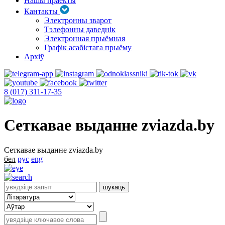
Нашы праекты
Кантакты
Электронны зварот
Тэлефонны даведнік
Электронная прыёмная
Графік асабістага прыёму
Архіў
8 (017) 311-17-35
Сеткавае выданне zviazda.by
Сеткавае выданне zviazda.by
бел
рус
eng