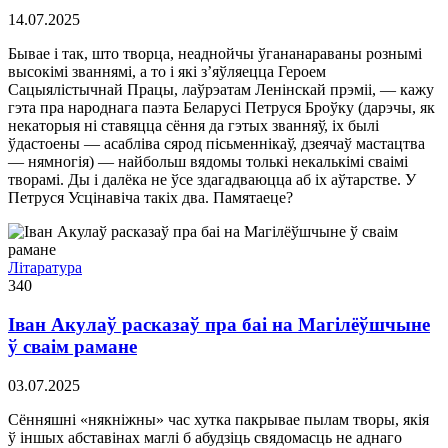
14.07.2025
Бывае і так, што творца, неаднойчы ўгананараваны рознымі
высокімі званнямі, а то і які з’яўляецца Героем
Сацыялістычнай Працы, лаўрэатам Ленінскай прэміі, — кажу
гэта пра народнага паэта Беларусі Петруся Броўку (дарэчы, як
некаторыя ні ставяцца сёння да гэтых званняў, іх былі
ўдастоены — асабліва сярод пісьменнікаў, дзеячаў мастацтва
— нямногія) — найбольш вядомы толькі некалькімі сваімі
творамі. Ды і далёка не ўсе здагадваюцца аб іх аўтарстве. У
Петруся Усцінавіча такіх два. Памятаеце?
Літаратура
340
Іван Акулаў расказаў пра баі на Магілёўшчыне
ў сваім рамане
03.07.2025
Сённяшні «някніжны» час хутка пакрывае пылам творы, якія
ў іншых абставінах маглі б абудзіць свядомасць не аднаго