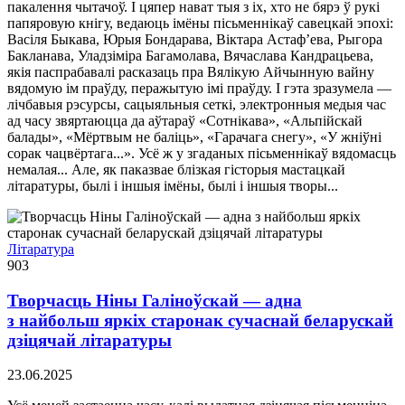
пакалення чытачоў. І цяпер нават тыя з іх, хто не бярэ ў рукі
папяровую кнігу, ведаюць імёны пісьменнікаў савецкай эпохі:
Васіля Быкава, Юрыя Бондарава, Віктара Астаф’ева, Рыгора
Бакланава, Уладзіміра Багамолава, Вячаслава Кандрацьева,
якія паспрабавалі расказаць пра Вялікую Айчынную вайну
вядомую ім праўду, перажытую імі праўду. І гэта зразумела —
лічбавыя рэсурсы, сацыяльныя сеткі, электронныя медыя час
ад часу звяртаюцца да аўтараў «Сотнікава», «Альпійскай
балады», «Мёртвым не баліць», «Гарачага снегу», «У жніўні
сорак чацвёртага...». Усё ж у згаданых пісьменнікаў вядомасць
немалая... Але, як паказвае блізкая гісторыя мастацкай
літаратуры, былі і іншыя імёны, былі і іншыя творы...
Літаратура
903
Творчасць Ніны Галіноўскай — адна
з найбольш яркіх старонак сучаснай беларускай
дзіцячай літаратуры
23.06.2025