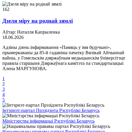
162
Дзеля міру на роднай зямлі
Аўтар: Наталля Капрыленка
18.06.2026
Адзіны дзень інфармавання «Памяць у імя будучыні»,
прымеркаваны да 85-й гадавіны пачатку Вялікай Айчыннай
вайны, у Гомельскім дзяржаўным медыцынскім ўніверсітэце
правяла старшыня Дзяржаўнага камітэта па стандартызацыі
Алена МАРГУНОВА.
1
2
3
4
5
Інтэрнэт-партал Прэзідэнта Рэспублікі Беларусь
Міністэрства інфармацыі Рэспублікі Беларусь
Нацыянальны прававы партал Рэспублікі Беларусь