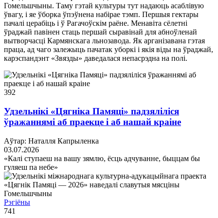
Гомельшчыны. Таму гэтай культуры тут надаюць асаблівую
ўвагу, і яе ўборка ўпэўнена набірае тэмп. Першыя гектары
пачалі церабіць і ў Рагачоўскім раёне. Менавіта сёлетні
ўраджай павінен стаць першай сыравінай для абноўленай
вытворчасці Кармянскага льнозавода. Як арганізавана гэтая
праца, ад чаго залежыць пачатак уборкі і якія віды на ўраджай,
карэспандэнт «Звязды» даведалася непасрэдна на полі.
392
Удзельнікі «Цягніка Памяці» падзяліліся
ўражаннямі аб праекце і аб нашай краіне
Аўтар: Наталля Капрыленка
03.07.2026
«Калі ступаеш на вашу зямлю, ёсць адчуванне, быццам бы
гуляеш па небе»
Рэгіёны
741