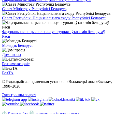
Савет Міністраў Рэспублікі Беларусь
Савет Рэспублікі Нацыянальнага сходу Рэспублікі Беларусь
Федэральная нацыянальна-культурная аўтаномія беларусаў
Расіі
Моладзь Беларусі
Дом прэсы
Белтаможсэрвіс
БелТА
© Рэдакцыйна-выдавецкая установа «Выдавецкі дом «Звязда»,
1998–
2026
Электронны зварот
Карта сайта
экстрэмісцкія матэрыялы