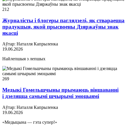
212
Журналісты і блогеры паглядзелі, як ствараецца
прадукцыя, якой прысвоены Дзяржаўны знак
якасці
Аўтар: Наталля Капрыленка
19.06.2026
Найлепшыя з лепшых
269
Медыкі Гомельшчыны прымаюць віншаванні
і дзеляцца самымі шчырымі эмоцыямі
Аўтар: Наталля Капрыленка
19.06.2026
«Медыцына — гэта супер!»