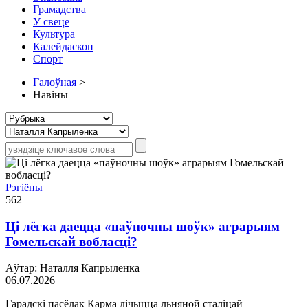
Грамадства
У свеце
Культура
Калейдаскоп
Спорт
Галоўная
>
Навіны
Рэгіёны
562
Ці лёгка даецца «паўночны шоўк» аграрыям
Гомельскай вобласці?
Аўтар: Наталля Капрыленка
06.07.2026
Гарадскі пасёлак Карма лічыцца льняной сталіцай