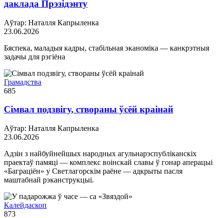
даклада Прэзідэнту
Аўтар: Наталля Капрыленка
23.06.2026
Бяспека, маладыя кадры, стабільная эканоміка — канкрэтныя
задачы для рэгіёна
Грамадства
685
Сімвал подзвігу, створаны ўсёй краінай
Аўтар: Наталля Капрыленка
23.06.2026
Адзін з найбуйнейшых народных агульнарэспубліканскіх
праектаў памяці — комплекс воінскай славы ў гонар аперацыі
«Баграціён» у Светлагорскім раёне — адкрыты пасля
маштабнай рэканструкцыі.
Калейдаскоп
873