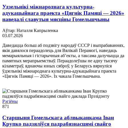
Удзельнікі міжнароднага культурна-
адукацыйнага праекта «Цягнік Памяці — 2026»
наведалі славутыя мясціны Гомельшчыны
Аўтар: Наталля Капрыленка
03.07.2026
Даведацца больш аб подзвігу народаў СССР і выпрабаваннях,
якія давялося пераадолець для Вялікай Перамогі, наведаць
мемарыяльныя і гістарычныя аб’екты, а таксама далучыцца да
памятных мерапрыемстваў. Пераадолеўшы не адну тысячу
кіламетраў, яднаючы юных сяброў, у Беларусь вярнуліся
ўдзельнікі міжнароднага культурна-адукацыйнага праекта
«Цягнік Памяці — 2026». Іх чакала Гомельшчына.
Рэгіёны
871
Старшыня Гомельскага аблвыканкама Іван
Крупко падзяліўся падрабязнасцямі свайго