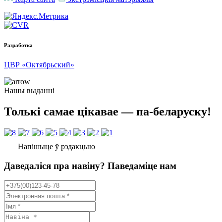
Разработка
ЦВР «Октябрьский»
Нашы выданні
Толькі самае цікавае — па-беларуску!
Напішыце ў рэдакцыю
Даведаліся пра навіну? Паведаміце нам