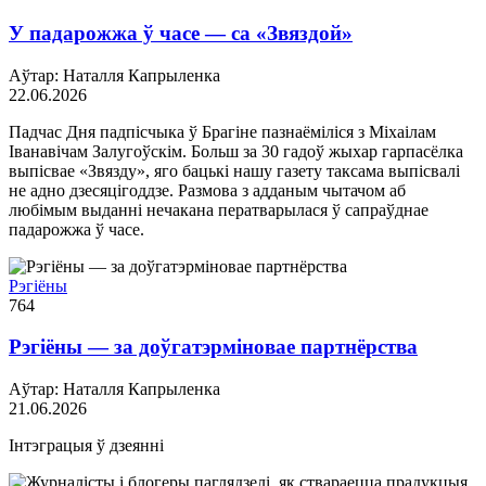
У падарожжа ў часе — са «Звяздой»
Аўтар: Наталля Капрыленка
22.06.2026
Падчас Дня падпісчыка ў Брагіне пазнаёміліся з Міхаілам
Іванавічам Залугоўскім. Больш за 30 гадоў жыхар гарпасёлка
выпісвае «Звязду», яго бацькі нашу газету таксама выпісвалі
не адно дзесяцігоддзе. Размова з адданым чытачом аб
любімым выданні нечакана ператварылася ў сапраўднае
падарожжа ў часе.
Рэгіёны
764
Рэгіёны — за доўгатэрміновае партнёрства
Аўтар: Наталля Капрыленка
21.06.2026
Інтэграцыя ў дзеянні