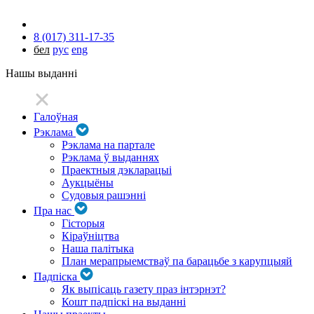
8 (017) 311-17-35
бел
рус
eng
Нашы выданні
Галоўная
Рэклама
Рэклама на партале
Рэклама ў выданнях
Праектныя дэкларацыі
Аукцыёны
Судовыя рашэнні
Пра нас
Гісторыя
Кіраўніцтва
Наша палітыка
План мерапрыемстваў па барацьбе з карупцыяй
Падпіска
Як выпісаць газету праз інтэрнэт?
Кошт падпіскі на выданні