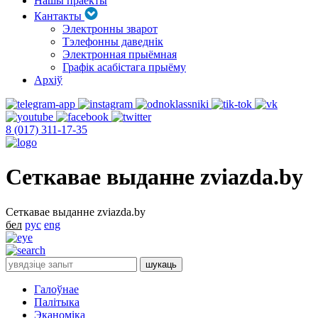
Нашы праекты
Кантакты
Электронны зварот
Тэлефонны даведнік
Электронная прыёмная
Графік асабістага прыёму
Архіў
8 (017) 311-17-35
Сеткавае выданне zviazda.by
Сеткавае выданне zviazda.by
бел
рус
eng
Галоўнае
Палітыка
Эканоміка