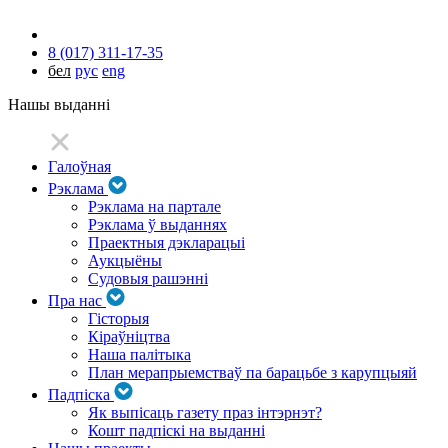
8 (017) 311-17-35
бел
рус
eng
Нашы выданні
Галоўная
Рэклама
Рэклама на партале
Рэклама ў выданнях
Праектныя дэкларацыі
Аукцыёны
Судовыя рашэнні
Пра нас
Гісторыя
Кіраўніцтва
Наша палітыка
План мерапрыемстваў па барацьбе з карупцыяй
Падпіска
Як выпісаць газету праз інтэрнэт?
Кошт падпіскі на выданні