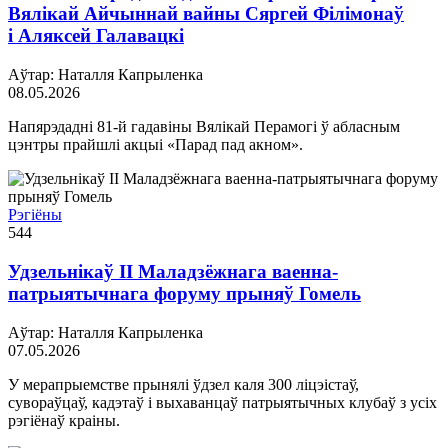
Вялікай Айчыннай вайны Сяргей Філімонаў
і Аляксей Галавацкі
Аўтар: Наталля Капрыленка
08.05.2026
Напярэдадні 81-й гадавіны Вялікай Перамогі ў абласным
цэнтры прайшлі акцыі «Парад пад акном».
Рэгіёны
544
Удзельнікаў ІІ Маладзёжнага ваенна-
патрыятычнага форуму прыняў Гомель
Аўтар: Наталля Капрыленка
07.05.2026
У мерапрыемстве прынялі ўдзел каля 300 ліцэістаў,
сувораўцаў, кадэтаў і выхаванцаў патрыятычных клубаў з усіх
рэгіёнаў краіны.