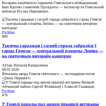
Косарава азнаёміліся старшыня Гомельскага аблвыканкама
Іван Крупко і памочнік Прэзідэнта — інспектар па Гомельскай
вобласці Руслан Пархамовіч.
Рэгіёны
409
Тысячы гараджан і гасцей горада сабраліся ў
сэрцы Гомеля — цэнтральнай плошчы Леніна —
на святочным вячэрнім канцэрце
Аўтар: Наталля Капрыленка
09.05.2026
Фінальны акорд Гомеля святочнага — легендарная песня
«Дзень Перамогі»
Рэгіёны
476
У Гомелі парады пад акном прынялі ветэраны