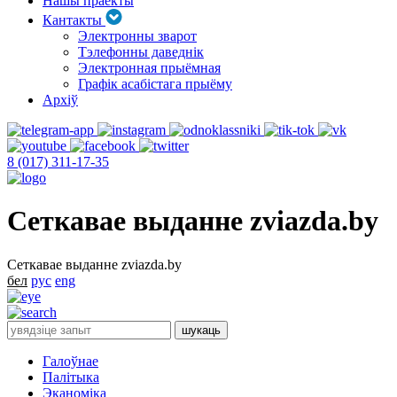
Нашы праекты
Кантакты
Электронны зварот
Тэлефонны даведнік
Электронная прыёмная
Графік асабістага прыёму
Архіў
8 (017) 311-17-35
Сеткавае выданне zviazda.by
Сеткавае выданне zviazda.by
бел
рус
eng
Галоўнае
Палітыка
Эканоміка