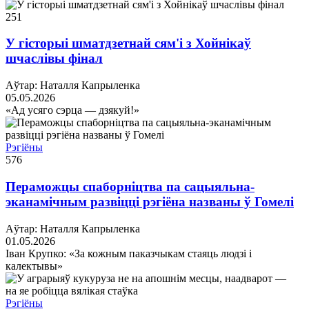
251
У гісторыі шматдзетнай сям'і з Хойнікаў
шчаслівы фінал
Аўтар: Наталля Капрыленка
05.05.2026
«Ад усяго сэрца — дзякуй!»
Рэгіёны
576
Пераможцы спаборніцтва па сацыяльна-
эканамічным развіцці рэгіёна названы ў Гомелі
Аўтар: Наталля Капрыленка
01.05.2026
Іван Крупко: «За кожным паказчыкам стаяць людзі і
калектывы»
Рэгіёны