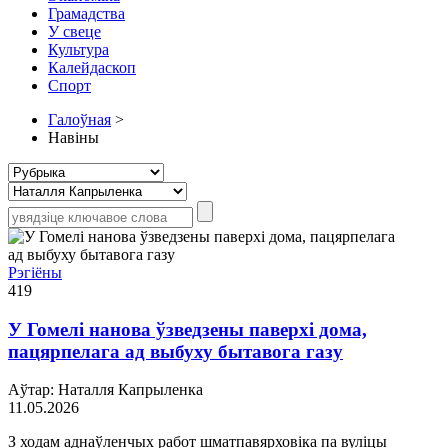
Грамадства
У свеце
Культура
Калейдаскоп
Спорт
Галоўная
>
Навіны
Рэгіёны
419
У Гомелі нанова ўзведзены паверхі дома,
пацярпелага ад выбуху бытавога газу
Аўтар: Наталля Капрыленка
11.05.2026
З ходам аднаўленчых работ шматпавярховіка па вуліцы