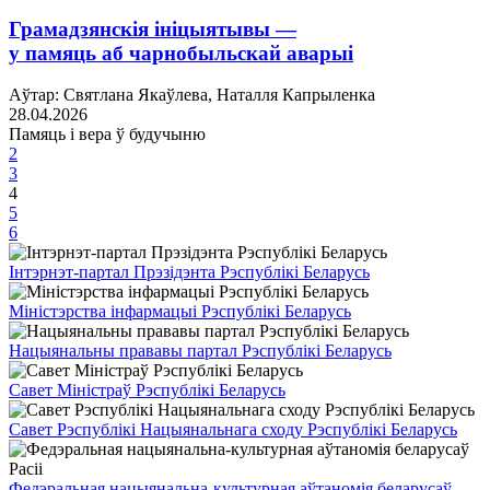
Грамадзянскія ініцыятывы —
у памяць аб чарнобыльскай аварыі
Аўтар: Святлана Якаўлева, Наталля Капрыленка
28.04.2026
Памяць і вера ў будучыню
2
3
4
5
6
Інтэрнэт-партал Прэзідэнта Рэспублікі Беларусь
Міністэрства інфармацыі Рэспублікі Беларусь
Нацыянальны прававы партал Рэспублікі Беларусь
Савет Міністраў Рэспублікі Беларусь
Савет Рэспублікі Нацыянальнага сходу Рэспублікі Беларусь
Федэральная нацыянальна-культурная аўтаномія беларусаў