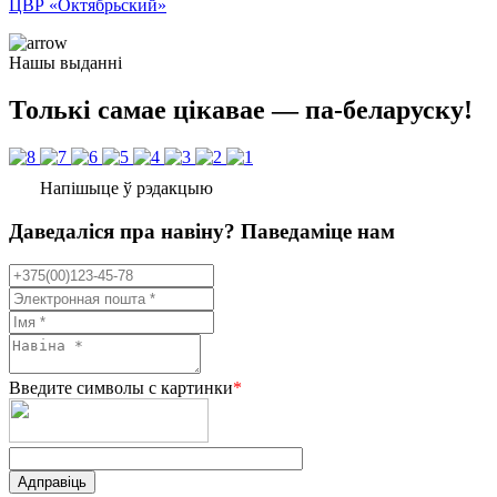
ЦВР «Октябрьский»
Нашы выданні
Толькі самае цікавае — па-беларуску!
Напішыце ў рэдакцыю
Даведаліся пра навіну? Паведаміце нам
Введите символы с картинки
*
Адправіць