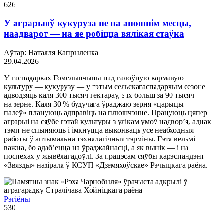
626
У аграрыяў кукуруза не на апошнім месцы,
наадварот — на яе робіцца вялікая стаўка
Аўтар: Наталля Капрыленка
29.04.2026
У гаспадарках Гомельшчыны пад галоўную кармавую
культуру — кукурузу — у гэтым сельскагаспадарчым сезоне
адводзяць каля 300 тысяч гектараў, з іх больш за 90 тысяч —
на зерне. Каля 30 % будучага ўраджаю зерня «царыцы
палеў» плануюць адправіць на плюшчэнне. Працуюць цяпер
аграрыі на сяўбе гэтай культуры з улікам умоў надвор’я, аднак
тэмп не спыняюць і імкнуцца выконваць усе неабходныя
работы ў аптымальна тэхналагічныя тэрміны. Гэта вельмі
важна, бо адаб’ецца на ўраджайнасці, а як вынік — і на
поспехах у жывёлагадоўлі. За працэсам сяўбы карэспандэнт
«Звязды» назірала ў КСУП «Дземяхоўскае» Рэчыцкага раёна.
Рэгіёны
530