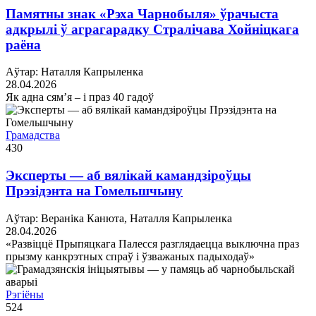
Памятны знак «Рэха Чарнобыля» ўрачыста
адкрылі ў аграгарадку Стралічава Хойніцкага
раёна
Аўтар: Наталля Капрыленка
28.04.2026
Як адна сям’я – і праз 40 гадоў
Грамадства
430
Эксперты — аб вялікай камандзіроўцы
Прэзідэнта на Гомельшчыну
Аўтар: Вераніка Канюта, Наталля Капрыленка
28.04.2026
«Развіццё Прыпяцкага Палесся разглядаецца выключна праз
прызму канкрэтных спраў і ўзважаных падыходаў»
Рэгіёны
524