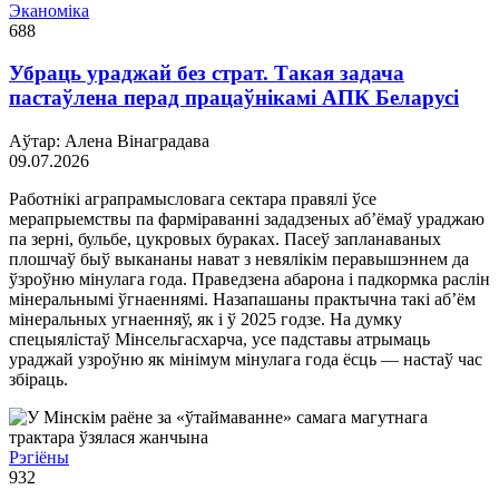
Эканоміка
688
Убраць ураджай без страт. Такая задача
пастаўлена перад працаўнікамі АПК Беларусі
Аўтар: Алена Вінаградава
09.07.2026
Работнікі аграпрамысловага сектара правялі ўсе
мерапрыемствы па фарміраванні зададзеных аб’ёмаў ураджаю
па зерні, бульбе, цукровых бураках. Пасеў запланаваных
плошчаў быў выкананы нават з невялікім перавышэннем да
ўзроўню мінулага года. Праведзена абарона і падкормка раслін
мінеральнымі ўгнаеннямі. Назапашаны практычна такі аб’ём
мінеральных угнаенняў, як і ў 2025 годзе. На думку
спецыялістаў Мінсельгасхарча, усе падставы атрымаць
ураджай узроўню як мінімум мінулага года ёсць — настаў час
збіраць.
Рэгіёны
932