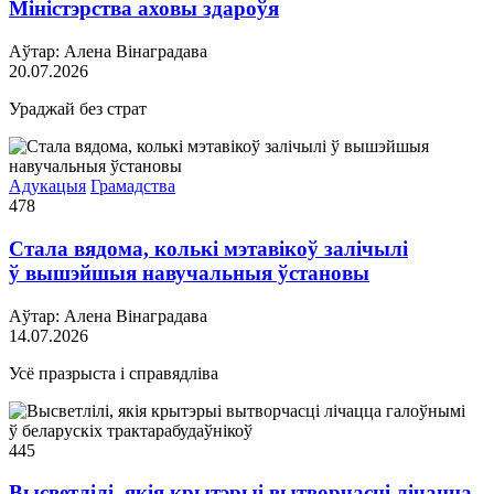
Міністэрства аховы здароўя
Аўтар: Алена Вінаградава
20.07.2026
Ураджай без страт
Адукацыя
Грамадства
478
Стала вядома, колькі мэтавікоў залічылі
ў вышэйшыя навучальныя ўстановы
Аўтар: Алена Вінаградава
14.07.2026
Усё празрыста і справядліва
445
Высветлілі, якія крытэрыі вытворчасці лічацца