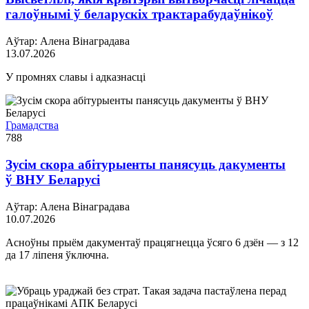
галоўнымі ў беларускіх трактарабудаўнікоў
Аўтар: Алена Вінаградава
13.07.2026
У промнях славы і адказнасці
Грамадства
788
Зусім скора абітурыенты панясуць дакументы
ў ВНУ Беларусі
Аўтар: Алена Вінаградава
10.07.2026
Асноўны прыём дакументаў працягнецца ўсяго 6 дзён — з 12
да 17 ліпеня ўключна.