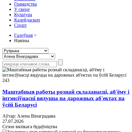
Грамадства
У свеце
Культура
Калейдаскоп
Спорт
Галоўная
>
Навіны
243
Маштабныя работы рознай складанасці, аб'ёму і
інтэнсіўнасці вядуцца на дарожных аб'ектах па
ўсёй Беларусі
Аўтар: Алена Вінаградава
27.07.2026
Сезон вялікага будаўніцтва