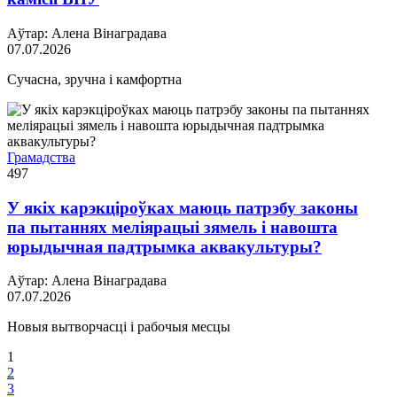
Аўтар: Алена Вінаградава
07.07.2026
Сучасна, зручна і камфортна
Грамадства
497
У якіх карэкціроўках маюць патрэбу законы
па пытаннях меліярацыі зямель і навошта
юрыдычная падтрымка аквакультуры?
Аўтар: Алена Вінаградава
07.07.2026
Новыя вытворчасці і рабочыя месцы
1
2
3