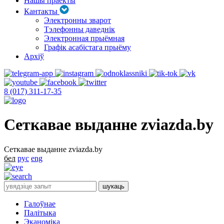
Нашы праекты
Кантакты
Электронны зварот
Тэлефонны даведнік
Электронная прыёмная
Графік асабістага прыёму
Архіў
8 (017) 311-17-35
Сеткавае выданне zviazda.by
Сеткавае выданне zviazda.by
бел
рус
eng
Галоўнае
Палітыка
Эканоміка