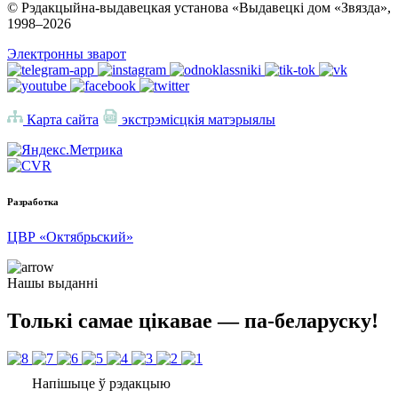
© Рэдакцыйна-выдавецкая установа «Выдавецкі дом «Звязда»,
1998–
2026
Электронны зварот
Карта сайта
экстрэмісцкія матэрыялы
Разработка
ЦВР «Октябрьский»
Нашы выданні
Толькі самае цікавае — па-беларуску!
Напішыце ў рэдакцыю