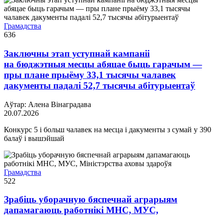
Грамадства
636
Заключны этап уступнай кампаніі
на бюджэтныя месцы абяцае быць гарачым —
пры плане прыёму 33,1 тысячы чалавек
дакументы падалі 52,7 тысячы абітурыентаў
Аўтар: Алена Вінаградава
20.07.2026
Конкурс 5 і больш чалавек на месца і дакументы з сумай у 390
балаў і вышэйшай
Грамадства
522
Зрабіць уборачную бяспечнай аграрыям
дапамагаюць работнікі МНС, МУС,