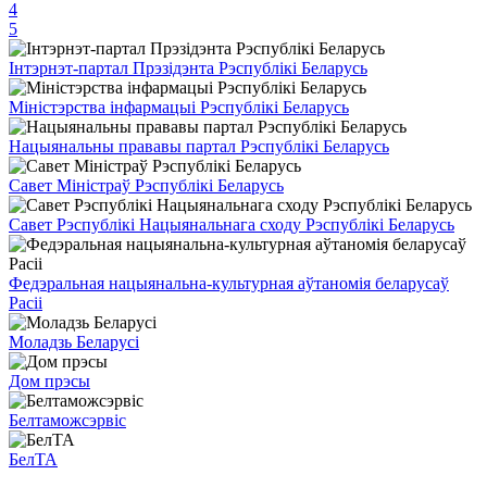
4
5
Інтэрнэт-партал Прэзідэнта Рэспублікі Беларусь
Міністэрства інфармацыі Рэспублікі Беларусь
Нацыянальны прававы партал Рэспублікі Беларусь
Савет Міністраў Рэспублікі Беларусь
Савет Рэспублікі Нацыянальнага сходу Рэспублікі Беларусь
Федэральная нацыянальна-культурная аўтаномія беларусаў
Расіі
Моладзь Беларусі
Дом прэсы
Белтаможсэрвіс
БелТА