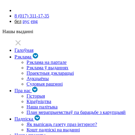
8 (017) 311-17-35
бел
рус
eng
Нашы выданні
Галоўная
Рэклама
Рэклама на партале
Рэклама ў выданнях
Праектныя дэкларацыі
Аукцыёны
Судовыя рашэнні
Пра нас
Гісторыя
Кіраўніцтва
Наша палітыка
План мерапрыемстваў па барацьбе з карупцыяй
Падпіска
Як выпісаць газету праз інтэрнэт?
Кошт падпіскі на выданні