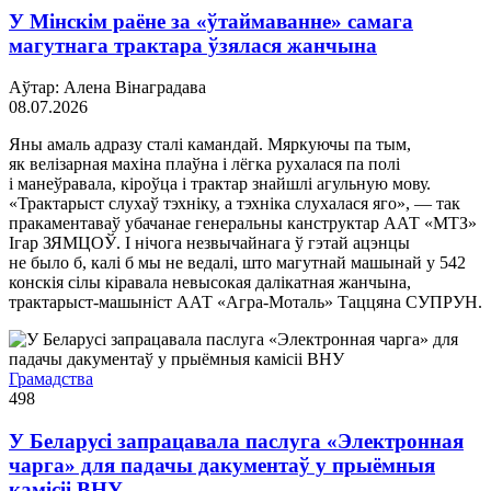
У Мінскім раёне за «ўтаймаванне» самага
магутнага трактара ўзялася жанчына
Аўтар: Алена Вінаградава
08.07.2026
Яны амаль адразу сталі камандай. Мяркуючы па тым,
як велізарная махіна плаўна і лёгка рухалася па полі
і манеўравала, кіроўца і трактар знайшлі агульную мову.
«Трактарыст слухаў тэхніку, а тэхніка слухалася яго», — так
пракаментаваў убачанае генеральны канструктар ААТ «МТЗ»
Ігар ЗЯМЦОЎ. І нічога незвычайнага ў гэтай ацэнцы
не было б, калі б мы не ведалі, што магутнай машынай у 542
конскія сілы кіравала невысокая далікатная жанчына,
трактарыст-машыніст ААТ «Агра-Моталь» Таццяна СУПРУН.
Грамадства
498
У Беларусі запрацавала паслуга «Электронная
чарга» для падачы дакументаў у прыёмныя
камісіі ВНУ