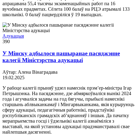
апрацавана 55,4 тысячы экзаменацыйных работ па 16
вучэбных прадметах. Сёлета 100 балаў на РЦЭ атрымалі 133
школьнікі. 0 балаў пацвердзіліся ў 19 выпадках.
Адукацыя
390
У Мінску адбылося пашыранае пасяджэнне
калегіі Міністэрства адукацыі
Аўтар: Алена Вінаградава
19.02.2025
У рабоце калегіі прыняў удзел намеснік прэм’ер-міністра Ігар
Петрышэнка. На пасяджэнне, дзе абмяркоўваліся вынікі 2024
года і агучваліся задачы на год бягучы, прыбылі намеснікі
старшынь аблвыканкамаў і Мінгарвыканкама, якія курыруюць
сферу адукацыі, педагагічныя работнікі, прадстаўнікі
рэспубліканскіх грамадскіх аб’яднанняў і іншыя. Да пачатку
мерапрыемства госці і ўдзельнікі калегіі азнаёміліся з
выставай, на якой установы адукацыі прадэманстравалі свае
найлепшыя дасягненні.