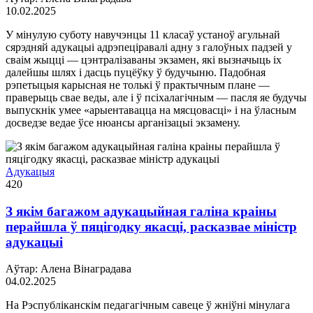
10.02.2025
У мінулую суботу навучэнцы 11 класаў устаноў агульнай
сярэдняй адукацыі адрэпеціравалі адну з галоўных падзей у
сваім жыцці — цэнтралізаваны экзамен, які вызначыць іх
далейшы шлях і дасць пуцёўку ў будучыню. Падобная
рэпетыцыя карысная не толькі ў практычным плане —
праверыць свае веды, але і ў псіхалагічным — пасля яе будучы
выпускнік умее «арыентавацца на мясцовасці» і на ўласным
досведзе ведае ўсе нюансы арганізацыі экзамену.
Адукацыя
420
З якім багажом адукацыйная галіна краіны
перайшла ў пяцігодку якасці, расказвае міністр
адукацыі
Аўтар: Алена Вінаградава
04.02.2025
На Рэспубліканскім педагагічным савеце ў жніўні мінулага