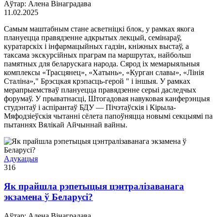
Аўтар: Алена Вінаградава
11.02.2025
Самым маштабным стане асветніцкі блок, у рамках якога
плануецца правядзенне адкрытых лекцый, семінараў,
куратарскіх і інфармацыйных гадзін, кніжных выстаў, а
таксама экскурсійных праграм па маршрутах, найбольш
памятных для беларускага народа. Сярод іх мемарыяльныя
комплексы «Трасцянец», «Хатынь», «Курган славы», «Лінія
Сталіна»," Брэсцкая крэпасць-герой " і іншыя. У рамках
мерапрыемстваў плануецца правядзенне серыі даследчых
форумаў. У прыватнасці, Штогадовая навуковая канферэнцыя
студэнтаў і аспірантаў БДУ — Пічэтаўскія і Кірыла-
Мяфодзіеўскія чытанні сёлета папоўняцца новымі секцыямі па
пытаннях Вялікай Айчыннай вайны.
Адукацыя
316
Як прайшла рэпетыцыя цэнтралізаванага
экзамена ў Беларусі?
Аўтар: Алена Вінаградава