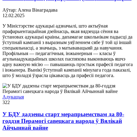
Аўтар: Алена Вінаградава
12.02.2025
У Міністэрстве адукацыі адзначылі, што актыўная
прафарыентацыйная дзейнасць, якая вядзецца сёння ва
ўстановах адукацыі краіны, дапамагае школьнікам падысці да
ўступнай кампаніі з выразным уяўленнем сябе ў той ці іншай
спецыяльнасці, а значыць, з матывавацыяй да навучання.
Профільныя — педагагічныя, інжынерныя — класы ў
агульнаадукацыйных школах паспяхова выконваюць яшчэ
адну важную місію — павышаюць прэстыж прафесіі педагога
і інжынера. Вынікі ўступнай кампаніі мінулага года паказалі,
што ў моладзі ўзрасла цікавасць да прафесіі педагога.
Адукацыя
322
У БДУ дадзены старт мерапрыемствам да 80-
годдзя Перамогі савецкага народа ў Вялікай
Айчыннай вайне