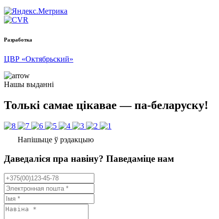
Разработка
ЦВР «Октябрьский»
Нашы выданні
Толькі самае цікавае — па-беларуску!
Напішыце ў рэдакцыю
Даведаліся пра навіну? Паведаміце нам