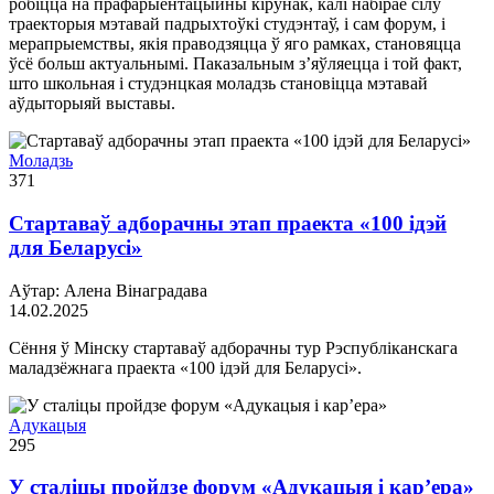
робіцца на прафарыентацыйны кірунак, калі набірае сілу
траекторыя мэтавай падрыхтоўкі студэнтаў, і сам форум, і
мерапрыемствы, якія праводзяцца ў яго рамках, становяцца
ўсё больш актуальнымі. Паказальным з’яўляецца і той факт,
што школьная і студэнцкая моладзь становіцца мэтавай
аўдыторыяй выставы.
Моладзь
371
Стартаваў адборачны этап праекта «100 ідэй
для Беларусі»
Аўтар: Алена Вінаградава
14.02.2025
Сёння ў Мінску стартаваў адборачны тур Рэспубліканскага
маладзёжнага праекта «100 ідэй для Беларусі».
Адукацыя
295
У сталіцы пройдзе форум «Адукацыя і кар’ера»