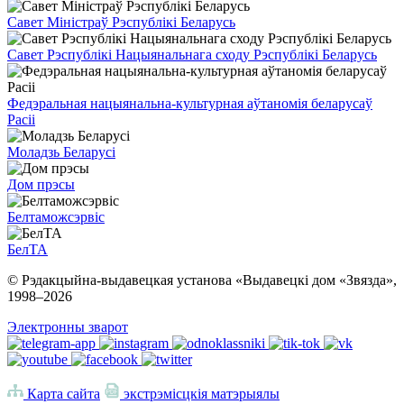
Савет Міністраў Рэспублікі Беларусь
Савет Рэспублікі Нацыянальнага сходу Рэспублікі Беларусь
Федэральная нацыянальна-культурная аўтаномія беларусаў
Расіі
Моладзь Беларусі
Дом прэсы
Белтаможсэрвіс
БелТА
© Рэдакцыйна-выдавецкая установа «Выдавецкі дом «Звязда»,
1998–
2026
Электронны зварот
Карта сайта
экстрэмісцкія матэрыялы