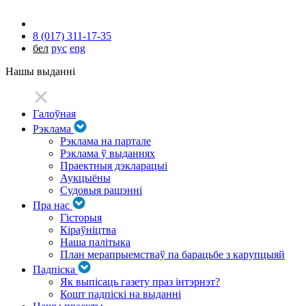
8 (017) 311-17-35
бел
рус
eng
Нашы выданні
Галоўная
Рэклама
Рэклама на партале
Рэклама ў выданнях
Праектныя дэкларацыі
Аукцыёны
Судовыя рашэнні
Пра нас
Гісторыя
Кіраўніцтва
Наша палітыка
План мерапрыемстваў па барацьбе з карупцыяй
Падпіска
Як выпісаць газету праз інтэрнэт?
Кошт падпіскі на выданні