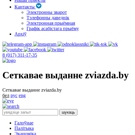
Нашы праекты
Кантакты
Электронны зварот
Тэлефонны даведнік
Электронная прыёмная
Графік асабістага прыёму
Архіў
8 (017) 311-17-35
Сеткавае выданне zviazda.by
Сеткавае выданне zviazda.by
бел
рус
eng
Галоўнае
Палітыка
Эканоміка