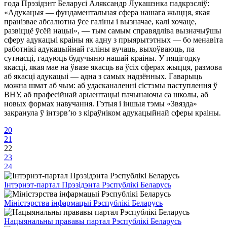
года Прэзідэнт Беларусі Аляксандр Лукашэнка падкрэсліў:
«Адукацыя — фундаментальная сфера нашага жыцця, якая
пранізвае абсалютна ўсе галіны і вызначае, калі хочаце,
развіццё ўсёй нацыі», — тым самым справядліва вызначыўшы
сферу адукацыі краіны як адну з прыярытэтных — бо менавіта
работнікі адукацыйнай галіны вучаць, выхоўваюць, па
сутнасці, гадуюць будучыню нашай краіны. У пяцігодку
якасці, якая мае на ўвазе якасць ва ўсіх сферах жыцця, размова
аб якасці адукацыі — адна з самых надзённых. Гаварыць
можна шмат аб чым: аб удасканаленні сістэмы паступлення ў
ВНУ, аб прафесійнай арыентацыі пачынаючы са школы, аб
новых формах навучання. Гэтыя і іншыя тэмы «Звязда»
закранула ў інтэрв’ю з кіраўніком адукацыйнай сферы краіны.
20
21
22
23
24
Інтэрнэт-партал Прэзідэнта Рэспублікі Беларусь
Міністэрства інфармацыі Рэспублікі Беларусь
Нацыянальны прававы партал Рэспублікі Беларусь