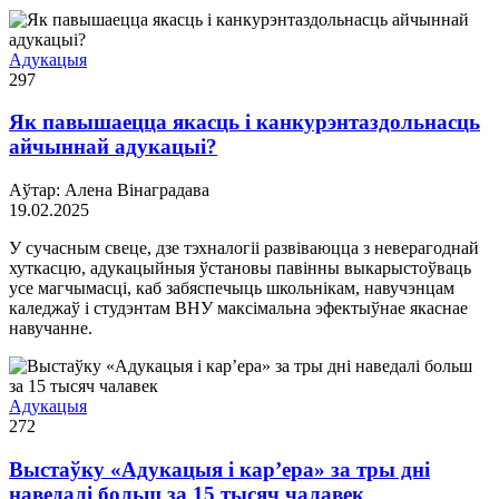
Адукацыя
297
Як павышаецца якасць і канкурэнтаздольнасць
айчыннай адукацыі?
Аўтар: Алена Вінаградава
19.02.2025
У сучасным свеце, дзе тэхналогіі развіваюцца з неверагоднай
хуткасцю, адукацыйныя ўстановы павінны выкарыстоўваць
усе магчымасці, каб забяспечыць школьнікам, навучэнцам
каледжаў і студэнтам ВНУ максімальна эфектыўнае якаснае
навучанне.
Адукацыя
272
Выстаўку «Адукацыя і кар’ера» за тры дні
наведалі больш за 15 тысяч чалавек