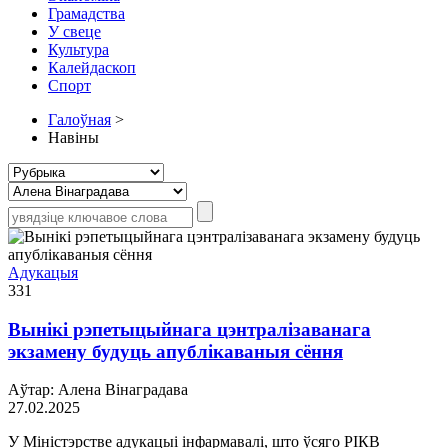
Грамадства
У свеце
Культура
Калейдаскоп
Спорт
Галоўная
>
Навіны
Адукацыя
331
Вынікі рэпетыцыйнага цэнтралізаванага
экзамену будуць апублікаваныя сёння
Аўтар: Алена Вінаградава
27.02.2025
У Міністэрстве адукацыі інфармавалі, што ўсяго РІКВ