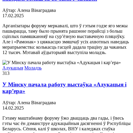
Аўтар: Алена Вінаградава
17.02.2025
Арганізатары форуму меркавалі, што ў гэтым годзе яго межы
пашырацца, таму было прынята рашэнне перайсці з больш
сціплых памяшканняў на сур’ёзную выставачную пляцоўку.
Але і «Рамонак» з цяжкасцю змяшчаў усіх ахвотных наведаць
мерапрыемства: колькасць гасцей дадала траціну да чаканых
12 тысяч. Мэтавай аўдыторыяй выступіла моладзь.
Адукацыя
Моладзь
313
У Мінску пачала работу выстаўка «Адукацыя і
кар’ера»
Аўтар: Алена Вінаградава
14.02.2025
Гэтаму маштабнаму форуму ўжо дваццаць два гады, і ўвесь
гэты час ён дэманструе адукацыйныя дасягненні ў Рэспубліцы
Беларусь. Сёння, калі ў школах, ВНУ і каледжах стаўка