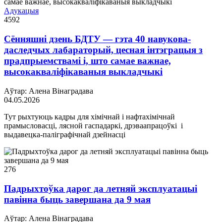
Адукацыя
4592
Сённяшні дзень БДТУ — гэта 40 навукова-
даследчых лабараторый, цесная інтэграцыя з
прадпрыемствамі і, што самае важнае,
высокакваліфікаваныя выкладчыкі
Аўтар: Алена Вінаградава
04.05.2026
Тут рыхтуюць кадры для хімічнай і нафтахімічнай
прамысловасці, лясной гаспадаркі, дрэваапрацоўкі і
выдавецка-паліграфічнай дзейнасці
276
Падрыхтоўка дарог да летняй эксплуатацыі
павінна быць завершана да 9 мая
Аўтар: Алена Вінаградава