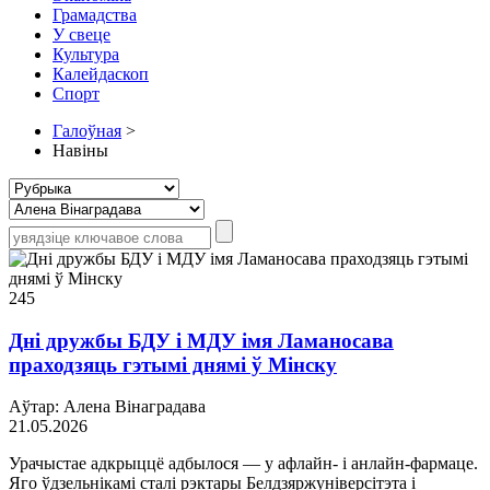
Грамадства
У свеце
Культура
Калейдаскоп
Спорт
Галоўная
>
Навіны
245
Дні дружбы БДУ і МДУ імя Ламаносава
праходзяць гэтымі днямі ў Мінску
Аўтар: Алена Вінаградава
21.05.2026
Урачыстае адкрыццё адбылося — у афлайн- і анлайн-фармаце.
Яго ўдзельнікамі сталі рэктары Белдзяржуніверсітэта і