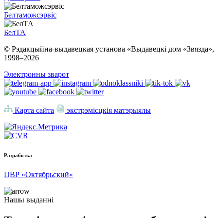
Белтаможсэрвіс
БелТА
© Рэдакцыйна-выдавецкая установа «Выдавецкі дом «Звязда»,
1998–
2026
Электронны зварот
Карта сайта
экстрэмісцкія матэрыялы
Разработка
ЦВР «Октябрьский»
Нашы выданні