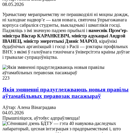
08.05.2026
Урачыстаму мерапрыемству не перашкодзілі ні моцны дождж,
ні халоднае надвор’е — каля новага, святочна ўпрыгожанага
корпуса сабраліся студэнты, выкладчыкі і шматлікія госці.
Падзяліць з імі значную падзею прыбылі і
намеснік Прэм’ер-
міністра Віктар КАРАНКЕВІЧ, міністр адукацыі Андрэй
ІВАНЕЦ, міністр энергетыкі Дзяніс МАРОЗ
, кіраўнікі
будаўнічых арганізацый і госці з Расіі — рэктары профільных
ВНУ, з якімі ў галоўнага тэхнічнага ўніверсітэта краіны доўгае
і трывалае супрацоўніцтва.
223
Якія змяненні прадугледжваюць новыя правілы
аўтамабільных перавозак пасажыраў
Аўтар: Алена Вінаградава
04.05.2026
Прышпіліцеся, аўтобус адпраўляецца!