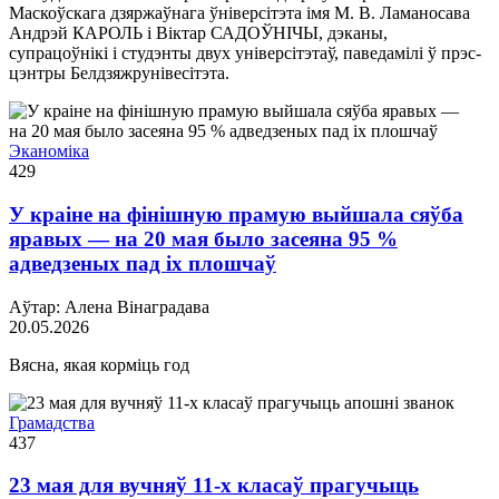
Маскоўскага дзяржаўнага ўніверсітэта імя М. В. Ламаносава
Андрэй КАРОЛЬ і Віктар САДОЎНІЧЫ, дэканы,
супрацоўнікі і студэнты двух універсітэтаў, паведамілі ў прэс-
цэнтры Белдзяжрунівесітэта.
Эканоміка
429
У краіне на фінішную прамую выйшала сяўба
яравых — на 20 мая было засеяна 95 %
адведзеных пад іх плошчаў
Аўтар: Алена Вінаградава
20.05.2026
Вясна, якая корміць год
Грамадства
437
23 мая для вучняў 11-х класаў прагучыць