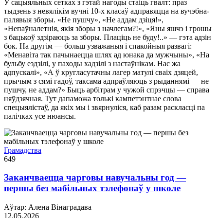
У сацыяльных сетках з гэтай нагоды стаіць гвалт: праз
тыдзень з невялікім вучні 10-х класаў адправяцца на вучэбна-
палявыя зборы. «Не пушчу», «Не аддам дзіця!»,
«Непаўналетнія, якія зборы з начлегам?!», «Яны яшчэ і грошы
з бацькоў здзіраюць за зборы. Плаціць не буду!..» — гэта адзін
бок. На другім — больш узважаныя і спакойныя развагі:
«Менавіта так пачынаецца шлях ад юнака да мужчыны», «На
бульбу ездзілі, у паходы хадзілі з настаўнікам. Нас жа
адпускалі», «А ў кругласутачны лагер матулі сваіх дзяцей,
прычым з сямі гадоў, таксама адпраўляюць з рыданнямі — не
пушчу, не аддам?» Быць арбітрам у чужой спрэчцы — справа
няўдзячная. Тут дапаможа толькі кампетэнтнае слова
спецыялістаў, да якіх мы і звярнуліся, каб разам раскласці па
палічках усе нюансы.
Грамадства
649
Заканчваецца чарговы навучальны год —
першы без мабільных тэлефонаў у школе
Аўтар: Алена Вінаградава
12.05.2026