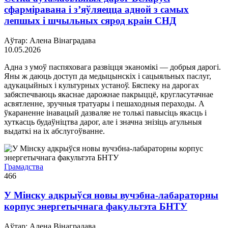
сфарміравана і з’яўляецца адной з самых
лепшых і шчыльных сярод краін СНД
Аўтар: Алена Вінаградава
10.05.2026
Адна з умоў паспяховага развіцця эканомікі — добрыя дарогі.
Яны ж даюць доступ да медыцынскіх і сацыяльных паслуг,
адукацыйных і культурных устаноў. Бяспеку на дарогах
забяспечваюць якаснае дарожнае пакрыццё, кругласутачнае
асвятленне, зручныя тратуары і пешаходныя пераходы. А
ўкараненне інавацый дазваляе не толькі павысіць якасць і
хуткасць будаўніцтва дарог, але і значна знізіць агульныя
выдаткі на іх абслугоўванне.
Грамадства
466
У Мінску адкрыўся новы вучэбна-лабараторны
корпус энергетычнага факультэта БНТУ
Аўтар: Алена Вінаградава