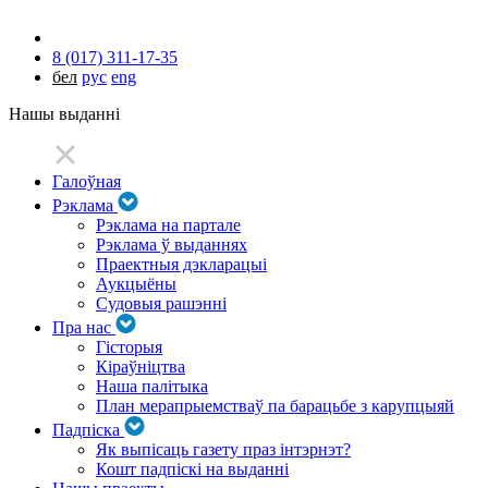
8 (017) 311-17-35
бел
рус
eng
Нашы выданні
Галоўная
Рэклама
Рэклама на партале
Рэклама ў выданнях
Праектныя дэкларацыі
Аукцыёны
Судовыя рашэнні
Пра нас
Гісторыя
Кіраўніцтва
Наша палітыка
План мерапрыемстваў па барацьбе з карупцыяй
Падпіска
Як выпісаць газету праз інтэрнэт?
Кошт падпіскі на выданні