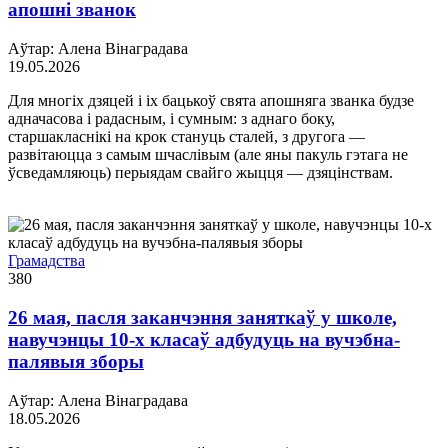
апошні званок
Аўтар: Алена Вінаградава
19.05.2026
Для многіх дзяцей і іх бацькоў свята апошняга званка будзе
адначасова і радасным, і сумным: з аднаго боку,
старшакласнікі на крок стануць сталей, з другога —
развітаюцца з самым шчаслівым (але яны пакуль гэтага не
ўсведамляюць) перыядам свайго жыцця — дзяцінствам.
Грамадства
380
26 мая, пасля заканчэння заняткаў у школе,
навучэнцы 10-х класаў адбудуць на вучэбна-
палявыя зборы
Аўтар: Алена Вінаградава
18.05.2026