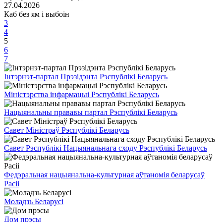
27.04.2026
Каб без ям і выбоін
3
4
5
6
7
Інтэрнэт-партал Прэзідэнта Рэспублікі Беларусь
Міністэрства інфармацыі Рэспублікі Беларусь
Нацыянальны прававы партал Рэспублікі Беларусь
Савет Міністраў Рэспублікі Беларусь
Савет Рэспублікі Нацыянальнага сходу Рэспублікі Беларусь
Федэральная нацыянальна-культурная аўтаномія беларусаў
Расіі
Моладзь Беларусі
Дом прэсы