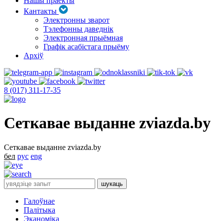
Нашы праекты
Кантакты
Электронны зварот
Тэлефонны даведнік
Электронная прыёмная
Графік асабістага прыёму
Архіў
8 (017) 311-17-35
Сеткавае выданне zviazda.by
Сеткавае выданне zviazda.by
бел
рус
eng
Галоўнае
Палітыка
Эканоміка