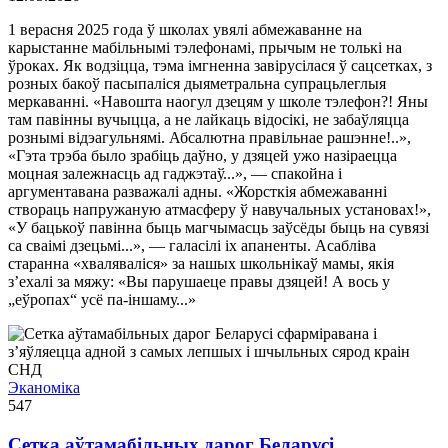
1 верасня 2025 года ў школах увялі абмежаванне на
карыстанне мабільнымі тэлефонамі, прычым не толькі на
ўроках. Як водзіцца, тэма імгненна завірусілася ў сацсетках, з
розных бакоў пасыпаліся дыяметральна супрацьлеглыя
меркаванні. «Навошта наогул дзецям у школе тэлефон?! Яны
там павінны вучыцца, а не лайкаць відосікі, не забаўляцца
рознымі відэагульнямі. Абсалютна правільнае рашэнне!..»,
«Гэта трэба было зрабіць даўно, у дзяцей ужо назіраецца
моцная залежнасць ад гаджэтаў...», — спакойна і
аргументавана разважалі адны. «Жорсткія абмежаванні
створаць напружаную атмасферу ў навучальных установах!»,
«У бацькоў павінна быць магчымасць заўсёды быць на сувязі
са сваімі дзецьмі...», — галасілі іх апаненты. Асабліва
старанна «хваляваліся» за нашых школьнікаў мамы, якія
з’ехалі за мяжу: «Вы парушаеце правы дзяцей! А вось у
„еўропах“ усё па-іншаму...»
Эканоміка
547
Сетка аўтамабільных дарог Беларусі