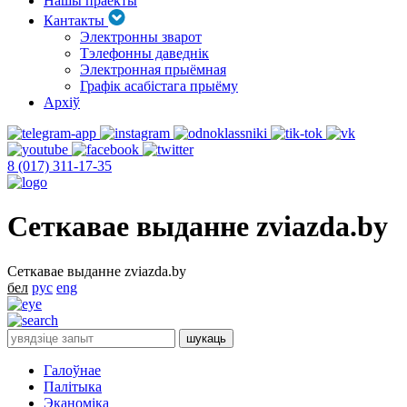
Нашы праекты
Кантакты
Электронны зварот
Тэлефонны даведнік
Электронная прыёмная
Графік асабістага прыёму
Архіў
8 (017) 311-17-35
Сеткавае выданне zviazda.by
Сеткавае выданне zviazda.by
бел
рус
eng
Галоўнае
Палітыка
Эканоміка