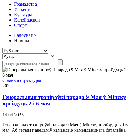
Грамадства
У свеце
Культура
Калейдаскоп
Спорт
Галоўная
>
Навіны
Сілавыя структуры
262
Генеральныя трэніроўкі парада 9 Мая ў Мінску
пройдуць 2 і 6 мая
14.04.2025
Генеральныя трэніроўкі парада 9 Мая ў Мінску пройдуць 2 і 6
мая. Аб гэтым паведаміў камандзір каменданцкага батальёна