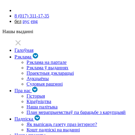
8 (017) 311-17-35
бел
рус
eng
Нашы выданні
Галоўная
Рэклама
Рэклама на партале
Рэклама ў выданнях
Праектныя дэкларацыі
Аукцыёны
Судовыя рашэнні
Пра нас
Гісторыя
Кіраўніцтва
Наша палітыка
План мерапрыемстваў па барацьбе з карупцыяй
Падпіска
Як выпісаць газету праз інтэрнэт?
Кошт падпіскі на выданні