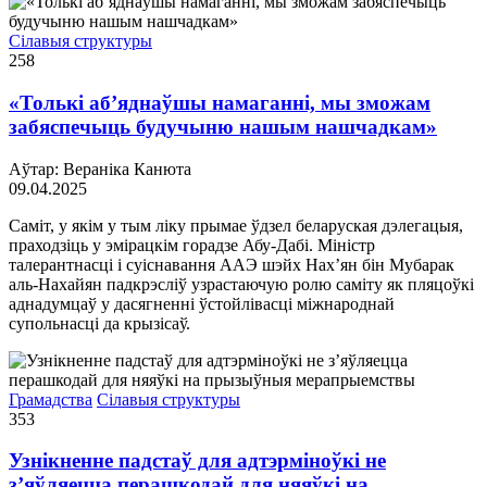
Сілавыя структуры
258
«Толькі аб’яднаўшы намаганні, мы зможам
забяспечыць будучыню нашым нашчадкам»
Аўтар: Вераніка Канюта
09.04.2025
Саміт, у якім у тым ліку прымае ўдзел беларуская дэлегацыя,
праходзіць у эмірацкім горадзе Абу-Дабі. Міністр
талерантнасці і суіснавання ААЭ шэйх Нах’ян бін Мубарак
аль-Нахайян падкрэсліў узрастаючую ролю саміту як пляцоўкі
аднадумцаў у дасягненні ўстойлівасці міжнароднай
супольнасці да крызісаў.
Грамадства
Сілавыя структуры
353
Узнікненне падстаў для адтэрміноўкі не
з’яўляецца перашкодай для няяўкі на