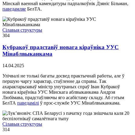
Мінскай ваеннай камендатуры падпалкоўнік Дзяніс Більман,
паведамляе
БелТА.
Сілавыя структуры
304
Кубракоў прадставіў новага кіраўніка УУС
Мінаблвыканкама
14.04.2025
Улічвалі не толькі багаты досвед практычнай работы, але ў
першую чаргу характар, стаўленне да справы. Так
ахарактарызаваў міністр унутраных спраў Іван Кубракоў
новага кіраўніка УУС Мінскага аблвыканкама Андрэя
Любімава, прадстаўляючы яго асабістаму складу. Аб гэтым
БелТА
паведамілі
ў прэс-службе УУС Мінаблвыканкама.
Сілавыя структуры
314