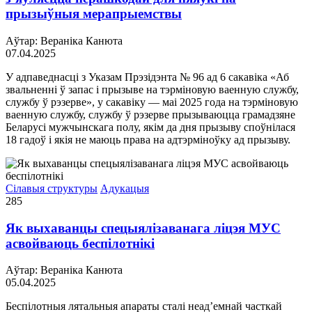
прызыўныя мерапрыемствы
Аўтар: Вераніка Канюта
07.04.2025
У адпаведнасці з Указам Прэзідэнта № 96 ад 6 сакавіка «Аб
звальненні ў запас і прызыве на тэрміновую ваенную службу,
службу ў рэзерве», у сакавіку — маі 2025 года на тэрміновую
ваенную службу, службу ў рэзерве прызываюцца грамадзяне
Беларусі мужчынскага полу, якім да дня прызыву споўнілася
18 гадоў і якія не маюць права на адтэрміноўку ад прызыву.
Сілавыя структуры
Адукацыя
285
Як выхаванцы спецыялізаванага ліцэя МУС
асвойваюць беспілотнікі
Аўтар: Вераніка Канюта
05.04.2025
Беспілотныя лятальныя апараты сталі неад’емнай часткай