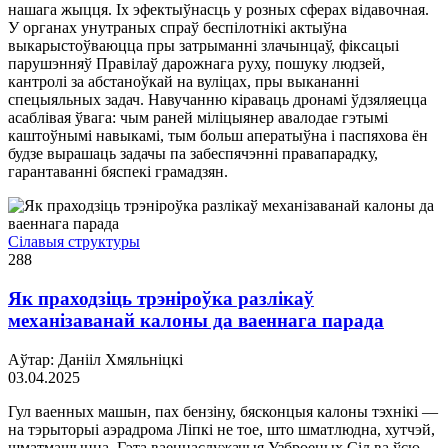
нашага жыцця. Іх эфектыўнасць у розных сферах відавочная.
У органах унутраных спраў беспілотнікі актыўна
выкарыстоўваюцца пры затрыманні злачынцаў, фіксацыі
парушэнняў Правілаў дарожнага руху, пошуку людзей,
кантролі за абстаноўкай на вуліцах, пры выкананні
спецыяльных задач. Навучанню кіраваць дронамі ўдзяляецца
асаблівая ўвага: чым раней міліцыянер авалодае гэтымі
каштоўнымі навыкамі, тым больш аператыўна і паспяхова ён
будзе вырашаць задачы па забеспячэнні правапарадку,
гарантаванні бяспекі грамадзян.
Сілавыя структуры
288
Як праходзiць трэнiроўка разлiкаў
механiзаванай калоны да ваеннага парада
Аўтар: Данііл Хмяльніцкі
03.04.2025
Гул ваенных машын, пах бензiну, бясконцыя калоны тэхнiкi —
на тэрыторыi аэрадрома Лiпкi не тое, што шматлюдна, хутчэй,
шматмашынна. Гэта ваеннаслужачыя Узброеных Сiл ва ўсю