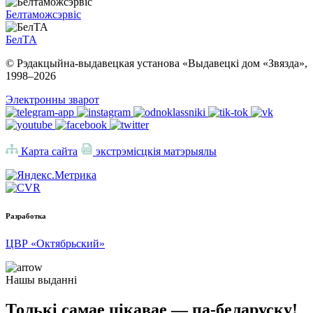
Белтаможсэрвіс
БелТА
© Рэдакцыйна-выдавецкая установа «Выдавецкі дом «Звязда»,
1998–
2026
Электронны зварот
Карта сайта
экстрэмісцкія матэрыялы
Разработка
ЦВР «Октябрьский»
Нашы выданні
Толькі самае цікавае — па-беларуску!