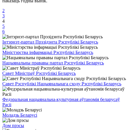
паказаць годны вынік.
2
3
4
5
6
Інтэрнэт-партал Прэзідэнта Рэспублікі Беларусь
Міністэрства інфармацыі Рэспублікі Беларусь
Нацыянальны прававы партал Рэспублікі Беларусь
Савет Міністраў Рэспублікі Беларусь
Савет Рэспублікі Нацыянальнага сходу Рэспублікі Беларусь
Федэральная нацыянальна-культурная аўтаномія беларусаў
Расіі
Моладзь Беларусі
Дом прэсы