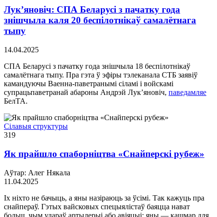
Лук’яновіч: СПА Беларусі з пачатку года
знішчыла каля 20 беспілотнікаў самалётнага
тыпу
14.04.2025
СПА Беларусі з пачатку года знішчыла 18 беспілотнікаў
самалётнага тыпу. Пра гэта ў эфіры тэлеканала СТБ заявіў
камандуючы Ваенна-паветранымі сіламі і войскамі
супрацьпаветранай абароны Андрэй Лук’яновіч,
паведамляе
БелТА.
Сілавыя структуры
319
Як прайшло спаборніцтва «Снайперскі рубеж»
Аўтар: Алег Някала
11.04.2025
Іх ніхто не бачыць, а яны назіраюць за ўсімі. Так кажуць пра
снайпераў. Гэтых вайсковых спецыялістаў баяцца нават
больш, чым удараў артылерыі або авіяцыі: яны — кашмар для