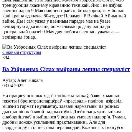
трэнiруюцца якаснаму кiраванню тэхнiкай. Яно i не дзiўна:
ваенны парад 9 Мая павiнен прайсцi бездакорна, тым больш
калi краiна адзначае 80-годдзе Перамогi ў Вялiкай Айчыннай
вайне. Ды i сам удзел у ваенным парадзе мае на ўвазе
велiзарную адказнасць, бо магчымасць далучыцца да
цэнтральнай падзеi 9 Мая для любога ваеннаслужачага —
велiзарны гонар.
Сілавыя структуры
394
Ва Узброеных Сілах выбраны лепшы спецыяліст
Аўтар: Алег Някала
03.04.2025
На працягу некалькіх дзён экіпажы танкаў, баявых машын
пяхоты і бронетранспарцёраў «прасавалі» палігон, дзіравілі
мішэні з гармат і кулямётаў, здавалі нарматывы па розных
дысцыплінах баявой падрыхтоўкі. Дзейнічаць удзельнікам
спаборніцтваў прыйшлося ў розных умовах надвор’я. Туман,
дробны дождж ускладнялі практыкаванні. Але для
гвардзейцаў гэта не стала перашкодай. Кожны з іх імкнуўся