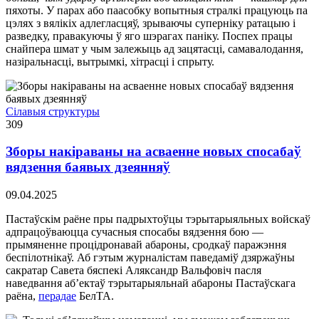
пяхоты. У парах або паасобку вопытныя стралкі працуюць па
цэлях з вялікіх адлегласцяў, зрываючы суперніку ратацыю і
разведку, правакуючы ў яго шэрагах паніку. Поспех працы
снайпера шмат у чым залежыць ад зацятасці, самавалодання,
назіральнасці, вытрымкі, хітрасці і спрыту.
Сілавыя структуры
309
Зборы накіраваны на асваенне новых спосабаў
вядзення баявых дзеянняў
09.04.2025
Пастаўскім раёне пры падрыхтоўцы тэрытарыяльных войскаў
адпрацоўваюцца сучасныя спосабы вядзення бою —
прымяненне процідронавай абароны, сродкаў паражэння
беспілотнікаў. Аб гэтым журналістам паведаміў дзяржаўны
сакратар Савета бяспекі Аляксандр Вальфовіч пасля
наведвання аб’ектаў тэрытарыяльнай абароны Пастаўскага
раёна,
перадае
БелТА.