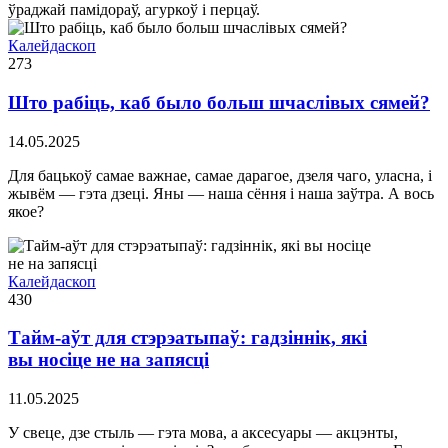
ўраджай памідораў, агуркоў і перцаў.
Калейдаскоп
273
Што рабіць, каб было больш шчаслівых сямей?
14.05.2025
Для бацькоў самае важнае, самае дарагое, дзеля чаго, уласна, і
жывём — гэта дзеці. Яны — наша сёння і наша заўтра. А вось
якое?
Калейдаскоп
430
Тайм-аўт для стэрэатыпаў: гадзіннік, які
вы носіце не на запясці
11.05.2025
У свеце, дзе стыль — гэта мова, а аксесуары — акцэнты,