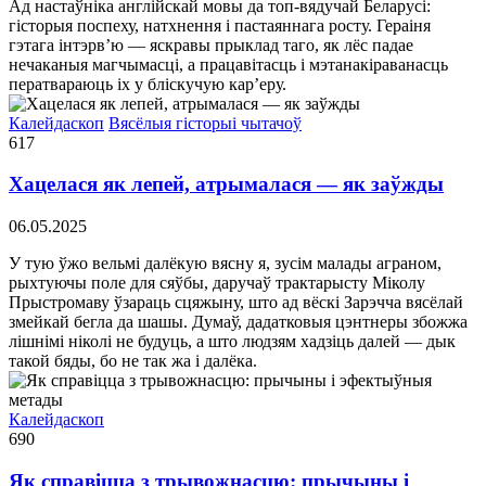
Ад настаўніка англійскай мовы да топ-вядучай Беларусі:
гісторыя поспеху, натхнення і пастаяннага росту. Гераіня
гэтага інтэрв’ю — яскравы прыклад таго, як лёс падае
нечаканыя магчымасці, а працавітасць і мэтанакіраванасць
ператвараюць іх у бліскучую кар’еру.
Калейдаскоп
Вясёлыя гісторыі чытачоў
617
Хацелася як лепей, атрымалася — як заўжды
06.05.2025
У тую ўжо вельмi далёкую вясну я, зусiм малады аграном,
рыхтуючы поле для сяўбы, даручаў трактарысту Мiколу
Прыстромаву ўзараць сцяжыну, што ад вёскi Зарэчча вясёлай
змейкай бегла да шашы. Думаў, дадатковыя цэнтнеры збожжа
лiшнiмi нiколi не будуць, а што людзям хадзiць далей — дык
такой бяды, бо не так жа i далёка.
Калейдаскоп
690
Як справіцца з трывожнасцю: прычыны і