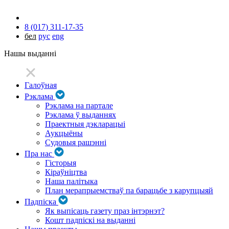
8 (017) 311-17-35
бел
рус
eng
Нашы выданні
Галоўная
Рэклама
Рэклама на партале
Рэклама ў выданнях
Праектныя дэкларацыі
Аукцыёны
Судовыя рашэнні
Пра нас
Гісторыя
Кіраўніцтва
Наша палітыка
План мерапрыемстваў па барацьбе з карупцыяй
Падпіска
Як выпісаць газету праз інтэрнэт?
Кошт падпіскі на выданні