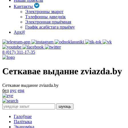
Нашы праекты
Кантакты
Электронны зварот
Тэлефонны даведнік
Электронная прыёмная
Графік асабістага прыёму
Архіў
8 (017) 311-17-35
Сеткавае выданне zviazda.by
Сеткавае выданне zviazda.by
бел
рус
eng
Галоўнае
Палітыка
Эканоміка