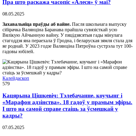
Пра што раскажа часопіс «Алеся» ў маі?
08.05.2025
Захавальніца праўды аб вайне.
Пасля школьнага выпуску
сібірачка Валянціна Баранава прайшла сувязісткай усю
Вялікую Айчынную вайну. У пяцідзясятыя гады мінулага
стагоддзя яна пераехала ў Гродна, і беларуская зямля стала для
яе роднай. У 2023 годзе Валянціна Пятроўна сустрэла тут 100-
гадовы юбілей.
Калейдаскоп
579
Кацярына Цішкевіч: Тэлебачанне, коучынг і
«Марафон адзінства». 18 гадоў у прамым эфіры.
І што на самой справе стаіць за ўсмешкай у
кадры?
07.05.2025