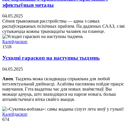
эфектыўныя метады
04.05.2025
Сёння трывожныя расстройствы — адны з самых
распаўсюджаных псіхічных праблем. Па дадзеных СААЗ, з імі
сутыкаецца кожны трынаццаты чалавек на планеце.
Калейдаскоп
1518
Усходні гараскоп на наступны тыдзень
04.05.2025
Авен
. Тыдзень можа складвацца спрыяльна для любой
iнтэлектуальнай дзейнасцi. Асаблiва паспяхова пойдзе працэс
навучання. Гэта выдатны час для новых знаёмстваў. Вы
можаце адчуць, што знаходзiцеся на парозе новага, больш
аптымiстычнага вiтка свайго жыцця.
Калейдаскоп
674