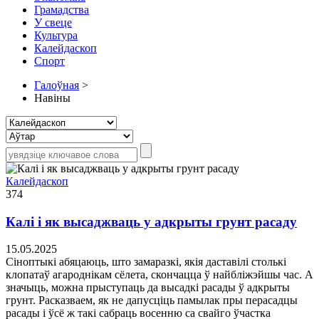
Грамадства
У свеце
Культура
Калейдаскоп
Спорт
Галоўная
>
Навіны
Калейдаскоп
374
Калі і як высаджваць у адкрыты грунт расаду
15.05.2025
Сіноптыкі абяцаюць, што замаразкі, якія даставілі столькі
клопатаў агароднікам сёлета, скончацца ў найбліжэйшы час. А
значыць, можна прыступаць да высадкі расады ў адкрыты
грунт. Расказваем, як не дапусціць памылак пры перасадцы
расады і ўсё ж такі сабраць восенню са свайго ўчастка