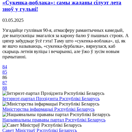
«Сукенка-воблака»: самы жаданы сілуэт лета
зноў у гульні!
03.05.2025
Узгадайце гуллівыя 90-я, атмасферу рамантычных камедый,
дзе выпускніцы змагаліся за карону балю ў пышных строях. А
цяпер забудзьце ўсё гэта! Таму што «сукенка-воблака», ці, як
яе яшчэ называюць, «сукенка-бурбалка», вярнулася, каб
скарыць летнія вуліцы і вечарынкі, але ўжо ў зусім новым
прачытанні.
84
85
86
87
88
Інтэрнэт-партал Прэзідэнта Рэспублікі Беларусь
Міністэрства інфармацыі Рэспублікі Беларусь
Нацыянальны прававы партал Рэспублікі Беларусь
Савет Міністраў Рэспублікі Беларусь