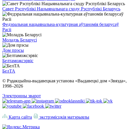
Савет Рэспублікі Нацыянальнага сходу Рэспублікі Беларусь
Федэральная нацыянальна-культурная аўтаномія беларусаў
Расіі
Моладзь Беларусі
Дом прэсы
Белтаможсэрвіс
БелТА
© Рэдакцыйна-выдавецкая установа «Выдавецкі дом «Звязда»,
1998–
2026
Электронны зварот
Карта сайта
экстрэмісцкія матэрыялы