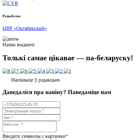
Разработка
ЦВР «Октябрьский»
Нашы выданні
Толькі самае цікавае — па-беларуску!
Напішыце ў рэдакцыю
Даведаліся пра навіну? Паведаміце нам
Введите символы с картинки
*