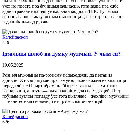
пытанне «як насіць гадзіннік?» набывае новае гучанне. Гэта
ўжо не проста пра функцыянальнасць, гэта заява пра сябе,
адлюстраванне вашай унікальнай моднай ДНК. І ў гэтым
сезоне асабліва актуальным становіцца дзёрзкі трэнд: насіць
гадзіннік па-над рукава.
Калейдаскоп
419
Ідэальны шлюб на думку мужчын. У чым ён?
10.05.2025
Розныя мужчыны па-рознаму падыходзяць да пытання
адносін. Хтосьці шукае прыгажуню, якою можна выхваляцца
перад сябрамі і партнёрамі па бізнесе, хтосьці — хатнюю
гаспадыню, а нехта — выхавальніцу для сваіх дзяцей. Пад
пэўным вуглом погляду ўсё гэта выглядае... жахліва: мужчыны
— канкрэтныя сволачы, і не трэба з імі звязвацца!
Калейдаскоп
626