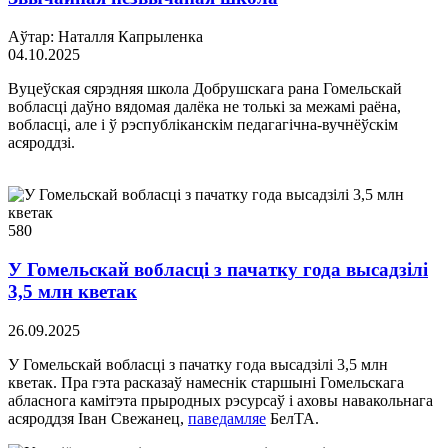
Аўтар: Наталля Капрыленка
04.10.2025
Вуцеўская сярэдняя школа Добрушскага рана Гомельскай
вобласці даўно вядомая далёка не толькі за межамі раёна,
вобласці, але і ў рэспубліканскім педагагічна-вучнёўскім
асяроддзі.
580
У Гомельскай вобласці з пачатку года высадзілі
3,5 млн кветак
26.09.2025
У Гомельскай вобласці з пачатку года высадзілі 3,5 млн
кветак. Пра гэта расказаў намеснік старшыні Гомельскага
абласнога камітэта прыродных рэсурсаў і аховы навакольнага
асяроддзя Іван Свежанец,
паведамляе
БелТА.