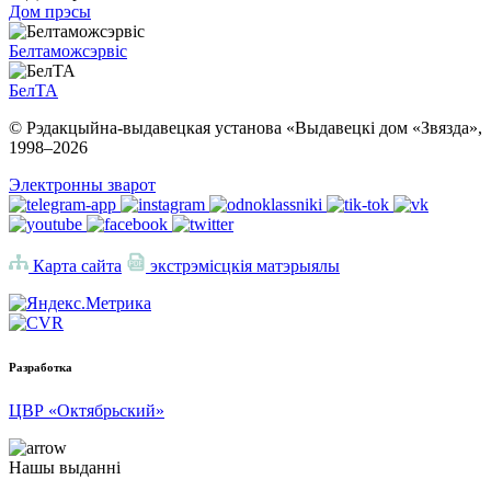
Дом прэсы
Белтаможсэрвіс
БелТА
© Рэдакцыйна-выдавецкая установа «Выдавецкі дом «Звязда»,
1998–
2026
Электронны зварот
Карта сайта
экстрэмісцкія матэрыялы
Разработка
ЦВР «Октябрьский»
Нашы выданні