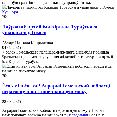
пляцоўцы развіцця пагранічнага супрацоўніцтва.
Культура
700
Лаўрэатаў прэміі імя Кірылы Тураўскага
ўшанавалі ў Гомелі
Аўтар: Наталля Капрыленка
04.09.2025
У залах Гомельскага палацава-паркавага ансамбля прайшла
ўрачыстая цырымонія ўручэння абласной літаратурнай прэміі
імя Кірылы Тураўскага.
306
Ёсць мільён тон! Аграрыі Гомельскай вобласці
перасягнулі на жніве знакавую мяжу
28.08.2025
Аграрыі Гомельскай вобласці перасягнулі мяжу ў 1 млн т
намалочанага збожжа на жніве-2025,
паведамілі
БелТА ў