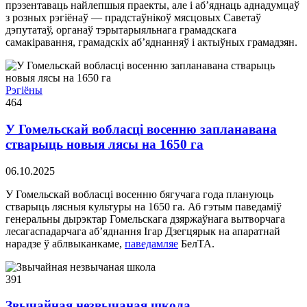
прэзентаваць найлепшыя праекты, але і аб’яднаць аднадумцаў
з розных рэгіёнаў — прадстаўнікоў мясцовых Саветаў
дэпутатаў, органаў тэрытарыяльнага грамадскага
самакіравання, грамадскіх аб’яднанняў і актыўных грамадзян.
Рэгіёны
464
У Гомельскай вобласці восенню запланавана
стварыць новыя лясы на 1650 га
06.10.2025
У Гомельскай вобласці восенню бягучага года плануюць
стварыць лясныя культуры на 1650 га. Аб гэтым паведаміў
генеральны дырэктар Гомельскага дзяржаўнага вытворчага
лесагаспадарчага аб’яднання Ігар Дзегцярык на апаратнай
нарадзе ў аблвыканкаме,
паведамляе
БелТА.
391
Звычайная незвычаная школа