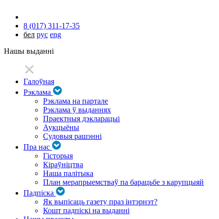
8 (017) 311-17-35
бел
рус
eng
Нашы выданні
Галоўная
Рэклама
Рэклама на партале
Рэклама ў выданнях
Праектныя дэкларацыі
Аукцыёны
Судовыя рашэнні
Пра нас
Гісторыя
Кіраўніцтва
Наша палітыка
План мерапрыемстваў па барацьбе з карупцыяй
Падпіска
Як выпісаць газету праз інтэрнэт?
Кошт падпіскі на выданні