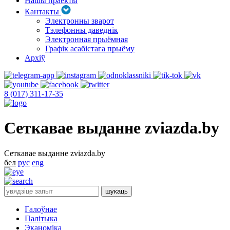
Нашы праекты
Кантакты
Электронны зварот
Тэлефонны даведнік
Электронная прыёмная
Графік асабістага прыёму
Архіў
8 (017) 311-17-35
Сеткавае выданне zviazda.by
Сеткавае выданне zviazda.by
бел
рус
eng
Галоўнае
Палітыка
Эканоміка