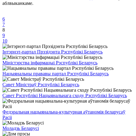
аблвыканкаме.
6
7
8
9
10
Інтэрнэт-партал Прэзідэнта Рэспублікі Беларусь
Міністэрства інфармацыі Рэспублікі Беларусь
Нацыянальны прававы партал Рэспублікі Беларусь
Савет Міністраў Рэспублікі Беларусь
Савет Рэспублікі Нацыянальнага сходу Рэспублікі Беларусь
Федэральная нацыянальна-культурная аўтаномія беларусаў
Расіі
Моладзь Беларусі