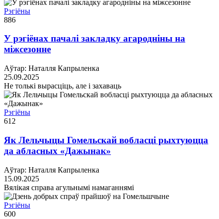
Рэгіёны
886
У рэгіёнах пачалі закладку агародніны на
міжсезонне
Аўтар: Наталля Капрыленка
25.09.2025
Не толькі вырасціць, але і захаваць
Рэгіёны
612
Як Лельчыцы Гомельскай вобласці рыхтуюцца
да абласных «Дажынак»
Аўтар: Наталля Капрыленка
15.09.2025
Вялікая справа агульнымі намаганнямі
Рэгіёны
600