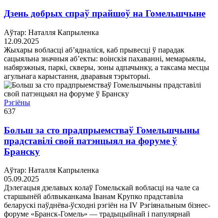
Дзень добрых спраў прайшоў на Гомельшчыне
Аўтар: Наталля Капрыленка
12.09.2025
Жыхары вобласці аб’ядналіся, каб прывесці ў парадак
сацыяльна значныя аб’екты: воінскія пахаванні, мемарыялы,
набярэжныя, паркі, скверы, зоны адпачынку, а таксама месцы
агульнага карыстання, дваравыя тэрыторыі.
Рэгіёны
637
Больш за сто прадпрыемстваў Гомельшчыны
прадставілі свой патэнцыял на форуме ў
Бранску
Аўтар: Наталля Капрыленка
05.09.2025
Дэлегацыя дзелавых колаў Гомельскай вобласці на чале са
старшынёй аблвыканкама Іванам Крупко прадставіла
беларускі паўднёва-ўсходні рэгіён на IV Рэгіянальным бізнес-
форуме «Бранск-Гомель» — традыцыйнай і папулярнай