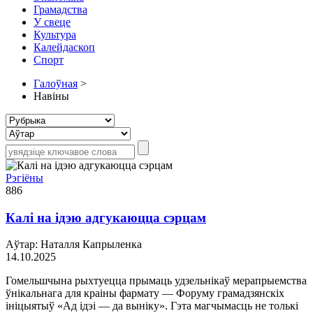
Грамадства
У свеце
Культура
Калейдаскоп
Спорт
Галоўная
>
Навіны
Рэгіёны
886
Калі на ідэю адгукаюцца сэрцам
Аўтар: Наталля Капрыленка
14.10.2025
Гомельшчына рыхтуецца прымаць удзельнікаў мерапрыемства
ўнікальнага для краіны фармату — Форуму грамадзянскіх
ініцыятыў «Ад ідэі — да выніку». Гэта магчымасць не толькі