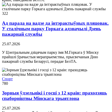
322
Ад парада на вадзе да інтэрактыўных пляцовак.
У сталічным парку Горкага адзначылі Дзень
пажарнай службы
25.07.2026
У Цэнтральным дзіцячым парку імя М.Горкага ў Мінску
прайшлі ўрачыстыя мерапрыемствы, прысвечаныя Дню
пажарнай службы Беларусі, перадае БелТА.
Спорт
780
Зорныя ўдзельнікі і госці з 12 краін: праходзяць
спаборніцтвы Мінскага трыятлона
25.07.2026