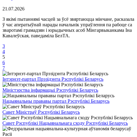
21.07.2026
З якімі пытаннямі часцей за ўсё звяртаюцца мінчане, расказала
ў час аператыўнай нарады начальнік упраўлення па рабоце са
зваротамі грамадзян і юрыдычных асоб Мінгарвыканкама Іна
Кавалеўская, паведаміла БелТА.
3
4
5
6
7
Інтэрнэт-партал Прэзідэнта Рэспублікі Беларусь
Міністэрства інфармацыі Рэспублікі Беларусь
Нацыянальны прававы партал Рэспублікі Беларусь
Савет Міністраў Рэспублікі Беларусь
Савет Рэспублікі Нацыянальнага сходу Рэспублікі Беларусь