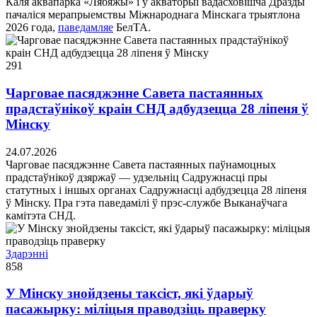
Каля аквапарка «Лябяжы» і ў акваторыі вадасховішча Дразды
пачаліся мерапрыемствы Міжнароднага Мінскага трыятлона
2026 года,
паведамляе
БелТА.
291
Чарговае пасяджэнне Савета пастаянных
прадстаўнікоў краін СНД адбудзецца 28 ліпеня ў
Мінску
24.07.2026
Чарговае пасяджэнне Савета пастаянных паўнамоцных
прадстаўнікоў дзяржаў — удзельніц Садружнасці пры
статутных і іншых органах Садружнасці адбудзецца 28 ліпеня
ў Мінску. Пра гэта паведамілі ў прэс-службе Выканаўчага
камітэта СНД.
Здарэннi
858
У Мінску знойдзены таксіст, які ўдарыў
пасажырку: міліцыя праводзіць праверку