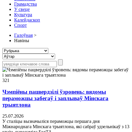
Грамадства
У свеце
Культура
Калейдаскоп
Спорт
Галоўная
>
Навіны
321
Чэмпіёны пацвердзілі ўзровень: вядомы
пераможцы забегаў і заплываў Мінскага
трыятлона
25.07.2026
У сталіцы вызначыліся пераможцы першага дня
Міжнароднага Мінскага трыятлона, які сабраў удзельнікаў з 13
краін, паведаміла БелТА.