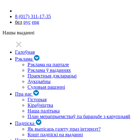
8 (017) 311-17-35
бел
рус
eng
Нашы выданні
Галоўная
Рэклама
Рэклама на партале
Рэклама ў выданнях
Праектныя дэкларацыі
Аукцыёны
Судовыя рашэнні
Пра нас
Гісторыя
Кіраўніцтва
Наша палітыка
План мерапрыемстваў па барацьбе з карупцыяй
Падпіска
Як выпісаць газету праз інтэрнэт?
Кошт падпіскі на выданні