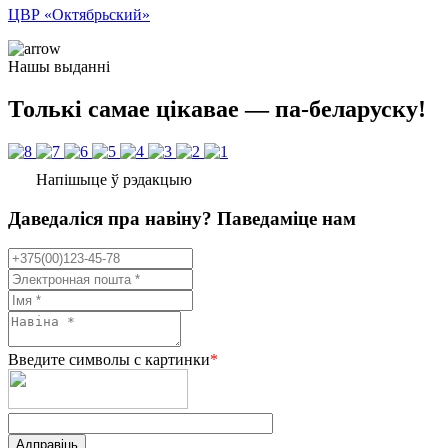
ЦВР «Октябрьский»
Нашы выданні
Толькі самае цікавае — па-беларуску!
Напішыце ў рэдакцыю
Даведаліся пра навіну? Паведаміце нам
Введите символы с картинки
*
Адправіць