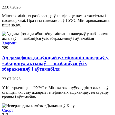
23.07.2026
Мінская міліцыя разбіраецца ў канфлікце паміж таксістам і
пасажыркамі. Пра гэта паведамілі ў ГУУС Мінгарвыканкама,
піша sb.by.
Здарэннi
789
Ад дамафона да аўкцыёну: мінчанін паверыў у
«абарону» актываў — пазбавіўся ўсіх
зберажэнняў і аўтамабіля
23.07.2026
У Кастрычніцкае РУУС г. Мінска звярнуўся адзін з жыхароў
сталіцы, які стаў ахвярай тэлефонных ашуканцаў: ён страціў
грошы і аўтамабіль.
Спорт
717