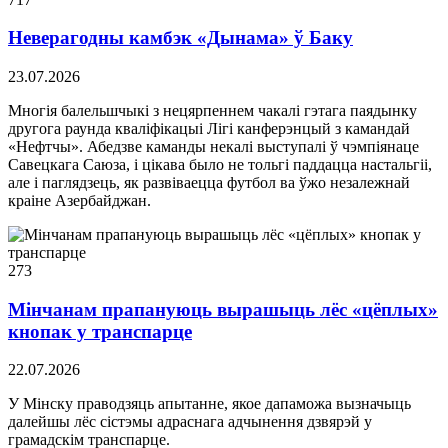
Неверагодны камбэк «Дынама» ў Баку
23.07.2026
Многія балельшчыкі з нецярпеннем чакалі гэтага паядынку
другога раунда кваліфікацыі Лігі канферэнцый з камандай
«Нефтчы». Абедзве каманды некалі выступалі ў чэмпіянаце
Савецкага Саюза, і цікава было не тольгі паддацца настальгіі,
але і паглядзець, як развіваецца футбол ва ўжо незалежнай
краіне Азербайджан.
273
Мінчанам прапануюць вырашыць лёс «цёплых»
кнопак у транспарце
22.07.2026
У Мінску праводзяць апытанне, якое дапаможа вызначыць
далейшы лёс сістэмы адраснага адчынення дзвярэй у
грамадскім транспарце.