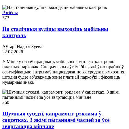
Рэгіёны
573
На сталічныя вуліцы выходзіць мабільны
кантроль
Аўтар: Надзея Зуева
22.07.2026
У Мінску пачаў працаваць мабільны комплекс кантролю
платных парковак. Спецыяльны аўтамабіль, які ўжо прайшоў
сертыфікацыю і атрымаў пацверджанне як сродак вымярэння,
штодня будзе аб’язджаць зоны платнай паркоўкі і фіксаваць
нумарныя знакі.
260
Шумныя суседзі, капрамонт, рэклама ў
сацсетках. З якімі пытаннямі часцей за ўсё
звяртаюцца мінчане