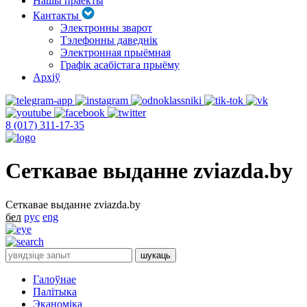
Нашы праекты
Кантакты
Электронны зварот
Тэлефонны даведнік
Электронная прыёмная
Графік асабістага прыёму
Архіў
8 (017) 311-17-35
Сеткавае выданне zviazda.by
Сеткавае выданне zviazda.by
бел
рус
eng
Галоўнае
Палітыка
Эканоміка