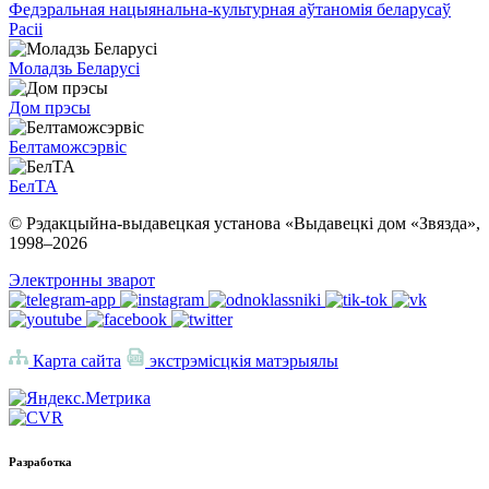
Федэральная нацыянальна-культурная аўтаномія беларусаў
Расіі
Моладзь Беларусі
Дом прэсы
Белтаможсэрвіс
БелТА
© Рэдакцыйна-выдавецкая установа «Выдавецкі дом «Звязда»,
1998–
2026
Электронны зварот
Карта сайта
экстрэмісцкія матэрыялы
Разработка