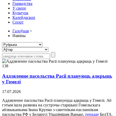
Грамадства
У свеце
Культура
Калейдаскоп
Спорт
Галоўная
>
Навіны
138
Аддзяленне пасольства Расіі плануюць адкрыць
у Гомелі
17.07.2026
Аддзяленне пасольства Расіі плануецца адкрыць у Гомелі. Аб
гэтым ішла размова на сустрэчы старшыні Гомельскага
аблвыканкама Івана Крупко з саветнікам-пасланнікам
пасольства РФ у Беларусі Уладзімірам Ваньке,
перадае
БелТА.