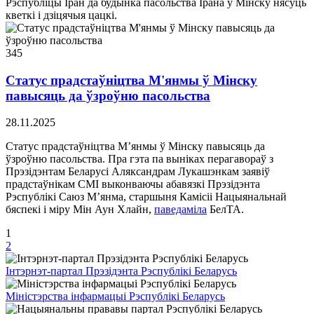
Рэспубліцы Іран да будынка пасольства Ірана ў Мінску нясуць
кветкі і дзіцячыя цацкі.
345
Статус прадстаўніцтва М'янмы ў Мінску
павысяць да ўзроўню пасольства
28.11.2025
Статус прадстаўніцтва М’янмы ў Мінску павысяць да
ўзроўню пасольства. Пра гэта па выніках перагавораў з
Прэзідэнтам Беларусі Аляксандрам Лукашэнкам заявіў
прадстаўнікам СМІ выконваючы абавязкі Прэзідэнта
Рэспублікі Саюз М’янма, старшыня Камісіі Нацыянальнай
бяспекі і міру Мін Аун Хлайн,
паведаміла
БелТА.
1
2
Інтэрнэт-партал Прэзідэнта Рэспублікі Беларусь
Міністэрства інфармацыі Рэспублікі Беларусь