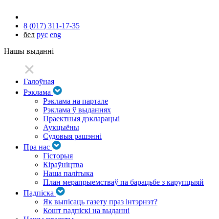
8 (017) 311-17-35
бел
рус
eng
Нашы выданні
Галоўная
Рэклама
Рэклама на партале
Рэклама ў выданнях
Праектныя дэкларацыі
Аукцыёны
Судовыя рашэнні
Пра нас
Гісторыя
Кіраўніцтва
Наша палітыка
План мерапрыемстваў па барацьбе з карупцыяй
Падпіска
Як выпісаць газету праз інтэрнэт?
Кошт падпіскі на выданні