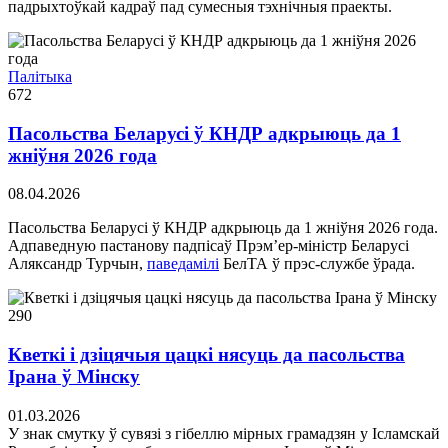
падрыхтоўкай кадраў пад сумесныя тэхнічныя праекты.
Палітыка
672
Пасольства Беларусі ў КНДР адкрыюць да 1
жніўня 2026 года
08.04.2026
Пасольства Беларусі ў КНДР адкрыюць да 1 жніўня 2026 года.
Адпаведную пастанову падпісаў Прэм’ер-міністр Беларусі
Аляксандр Турчын,
паведамілі
БелТА ў прэс-службе ўрада.
290
Кветкі і дзіцячыя цацкі нясуць да пасольства
Ірана ў Мінску
01.03.2026
У знак смутку ў сувязі з гібеллю мірных грамадзян у Ісламскай