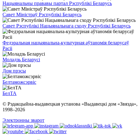
Нацыянальны прававы партал Рэспублікі Беларусь
Савет Міністраў Рэспублікі Беларусь
Савет Рэспублікі Нацыянальнага сходу Рэспублікі Беларусь
Федэральная нацыянальна-культурная аўтаномія беларусаў
Расіі
Моладзь Беларусі
Дом прэсы
Белтаможсэрвіс
БелТА
© Рэдакцыйна-выдавецкая установа «Выдавецкі дом «Звязда»,
1998–
2026
Электронны зварот