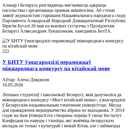
Алжыр і Беларусь разглядаюць магчымасць адкрыць
пасольствы і арганізаваць прамыя авіязносіны. Аб гэтым
заявіў журналістам старшыня Нацыянальнага народнага сходу
Парламента Алжырскай Народнай Дэмакратычнай Рэспублікі
Ібрагім Бугалі 26 мая па выніках сустрэчы з Прэзідэнтам
Беларусі Аляксандрам Лукашэнкам, паведаміла БелТА.
222
У БНТУ ўзнагародзілі пераможцаў
міжнароднага конкурсу па кітайскай мове
Аўтар: Алена Дзядзюля
16.05.2026
Лепшых студэнтаў і школьнікаў Беларусі, якія далучыліся да
міжнароднага конкурсу «Мост кітайскай мовы», узнагародзілі
ў Беларускім нацыянальным тэхнічным універсітэце. Месца
для правядзення мерапрыемства абрана не выпадкова. У 2014
годзе на базе ўніверсітэта створаны першы ў свеце Інстытут
Канфуцыя па навуцы і тэхніцы, які знаёміць беларускую
моладзь не толькі з культурай і мовай Кітая, але і займаецца