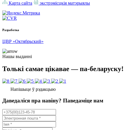
Карта сайта
экстрэмісцкія матэрыялы
Разработка
ЦВР «Октябрьский»
Нашы выданні
Толькі самае цікавае — па-беларуску!
Напішыце ў рэдакцыю
Даведаліся пра навіну? Паведаміце нам