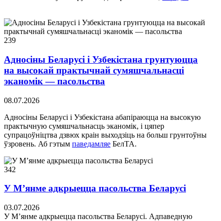
239
Адносіны Беларусі і Узбекістана грунтуюцца
на высокай практычнай сумяшчальнасці
эканомік — пасольства
08.07.2026
Адносіны Беларусі і Узбекістана абапіраюцца на высокую
практычную сумяшчальнасць эканомік, і цяпер
супрацоўніцтва дзвюх краін выходзіць на больш грунтоўны
ўзровень. Аб гэтым
паведамляе
БелТА.
342
У М’янме адкрыецца пасольства Беларусі
03.07.2026
У М’янме адкрыецца пасольства Беларусі. Адпаведную