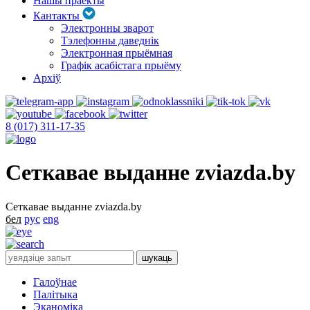
Нашы праекты
Кантакты
Электронны зварот
Тэлефонны даведнік
Электронная прыёмная
Графік асабістага прыёму
Архіў
8 (017) 311-17-35
Сеткавае выданне zviazda.by
Сеткавае выданне zviazda.by
бел
рус
eng
Галоўнае
Палітыка
Эканоміка