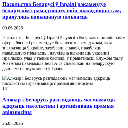
Пасольства Беларусі ў Ізраілі рэкамендуе
беларускім грамадзянам, якія знаходзяцца там,
праяўляць павышаную пільнасць
09.06.2026
Пасольства Беларусі ў Ізраілі ў сувязі з бягучым становішчам у
сферы бяспекі рэкамендуе беларускім грамадзянам, якія
знаходзяцца ў краіне, захоўваць спакой, праяўляць
павышаную пільнасць і няўхільна выконваць указанні
ізраільскіх улад у галіне бяспекі, у прыватнасці Службы тылу.
Аб гэтым паведаміла БелТА са спасылкай на беларускую
дыпламатычную місію ў Ізраілі.
141
Алжыр і Беларусь разглядаюць магчымасць
адкрыць пасольствы і арганізаваць прамыя
авіязносіны
26.05.2026