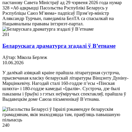
пастанову Савета Міністраў ад 29 чэрвеня 2026 года нумар
328 «Аб адкрыцці Пасольства Рэспублікі Беларусь у
Рэспубліцы Саюз М’янма» падпісаў Прэм’ер-міністр
Аляксандр Турчын, паведаміла БелТА са спасылкай на
Нацыянальны прававы інтэрнэт-партал.
201
Беларускага драматурга згадалі ў В’етнаме
Аўтар: Мікола Берлеж
10.06.2026
У далёкай азіяцкай краіне прайшла літаратурная сустрэча,
прысвечаная класіку беларускай літаратуры Вінцэнту Дуніну-
Марцінкевічу. Нагодай сталі 160-годдзе п’есы «Пінская
шляхта» і 180-годдзе камедыі «Ідылія». Сустрэча, дзе былі
паказаны і ўрыўкі з гэтых неўміручых спектакляў, прайшла ў
Выдавецкім доме Саюза пісьменнікаў В’етнама.
240