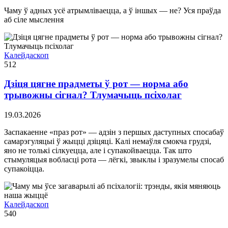
Чаму ў адных усё атрымліваецца, а ў іншых — не? Уся праўда
аб сіле мыслення
Калейдаскоп
512
Дзіця цягне прадметы ў рот — норма або
трывожны сігнал? Тлумачыць псіхолаг
19.03.2026
Заспакаенне «праз рот» — адзін з першых даступных спосабаў
самарэгуляцыі ў жыцці дзіцяці. Калі немаўля смокча грудзі,
яно не толькі сілкуецца, але і супакойваецца. Так што
стымуляцыя вобласці рота — лёгкі, звыклы і зразумелы спосаб
супакоіцца.
Калейдаскоп
540