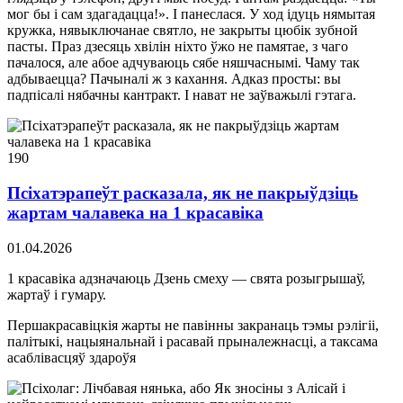
мог бы і сам здагадацца!». І панеслася. У ход ідуць нямытая
кружка, нявыключанае святло, не закрыты цюбік зубной
пасты. Праз дзесяць хвілін ніхто ўжо не памятае, з чаго
пачалося, але абое адчуваюць сябе няшчаснымі. Чаму так
адбываецца? Пачыналі ж з кахання. Адказ просты: вы
падпісалі нябачны кантракт. І нават не заўважылі гэтага.
190
Псіхатэрапеўт расказала, як не пакрыўдзіць
жартам чалавека на 1 красавіка
01.04.2026
1 красавіка адзначаюць Дзень смеху — свята розыгрышаў,
жартаў і гумару.
Першакрасавіцкія жарты не павінны закранаць тэмы рэлігіі,
палітыкі, нацыянальнай і расавай прыналежнасці, а таксама
асаблівасцяў здароўя