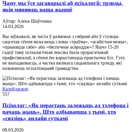
Чаму мы ўсе загаварылі аб псіхалогіі: трэнды,
якія мяняюць наша жыццё
Аўтар: Алена Шаўчэнка
14.03.2026
Вы заўважалі, як часта ў размовах з сябрамі або ў стужцы
сацсетак сёння мільгаюць словы «траўма», «асабістыя межы»,
«прыняцце сябе» або «бяспечнае асяроддзе»? Яшчэ 15-20
гадоў таму псіхалагічная лексіка была прэрагатывай
прафесіяналаў, а сёння ёю карыстаюцца практычна ўсе. Гэта
не выпадковасць, а частка вялікага сацыяльнага трэнду, які
называюць псіхалізацыяй грамадства.
Калейдаскоп
557
Псіхолаг: «Як перастаць залежыць ад тэлефона і
пачаць жыць». Што адбываецца з тымі, хто
«сядзіць» анлайн суткамі
08.03.2026