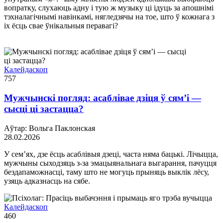
вопратку, слухаюць адну і тую ж музыку ці ідуць за апошнімі
тэхналагічнымі навінкамі, нягледзячы на тое, што ў кожнага з
іх ёсць свае ўнікальныя перавагі?
Калейдаскоп
757
Мужчынскі погляд: асаблівае дзіця ў сям’і —
сысці ці застацца?
Аўтар: Вольга Паклонская
28.02.2026
У сем’ях, дзе ёсць асаблівыя дзеці, часта няма бацькі. Лічыцца,
мужчыны сыходзяць з-за эмацыянальнага выгарання, пачуцця
бездапаможнасці, таму што не могуць прыняць выклік лёсу,
узяць адказнасць на сябе.
Калейдаскоп
460