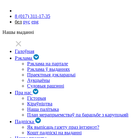
8 (017) 311-17-35
бел
рус
eng
Нашы выданні
Галоўная
Рэклама
Рэклама на партале
Рэклама ў выданнях
Праектныя дэкларацыі
Аукцыёны
Судовыя рашэнні
Пра нас
Гісторыя
Кіраўніцтва
Наша палітыка
План мерапрыемстваў па барацьбе з карупцыяй
Падпіска
Як выпісаць газету праз інтэрнэт?
Кошт падпіскі на выданні