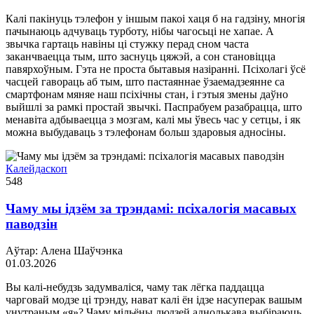
Калі пакінуць тэлефон у іншым пакоі хаця б на гадзіну, многія
пачынаюць адчуваць турботу, нібы чагосьці не хапае. А
звычка гартаць навіны ці стужку перад сном часта
заканчваецца тым, што заснуць цяжэй, а сон становіцца
павярхоўным. Гэта не проста бытавыя назіранні. Псіхолагі ўсё
часцей гавораць аб тым, што пастаяннае ўзаемадзеянне са
смартфонам мяняе наш псіхічны стан, і гэтыя змены даўно
выйшлі за рамкі простай звычкі. Паспрабуем разабрацца, што
менавіта адбываецца з мозгам, калі мы ўвесь час у сетцы, і як
можна выбудаваць з тэлефонам больш здаровыя адносіны.
Калейдаскоп
548
Чаму мы ідзём за трэндамі: псіхалогія масавых
паводзін
Аўтар: Алена Шаўчэнка
01.03.2026
Вы калі-небудзь задумваліся, чаму так лёгка паддацца
чарговай модзе ці трэнду, нават калі ён ідзе насуперак вашым
унутраным «я»? Чаму мільёны людзей аднолькава выбіраюць