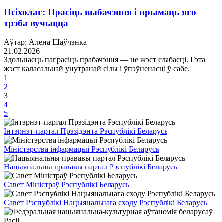
Псіхолаг: Прасіць выбачэння і прымаць яго
трэба вучыцца
Аўтар: Алена Шаўчэнка
21.02.2026
Здольнасць папрасіць прабачэння — не жэст слабасці. Гэта
жэст каласальнай унутранай сілы і ўпэўненасці ў сабе.
1
2
3
4
5
Інтэрнэт-партал Прэзідэнта Рэспублікі Беларусь
Міністэрства інфармацыі Рэспублікі Беларусь
Нацыянальны прававы партал Рэспублікі Беларусь
Савет Міністраў Рэспублікі Беларусь
Савет Рэспублікі Нацыянальнага сходу Рэспублікі Беларусь