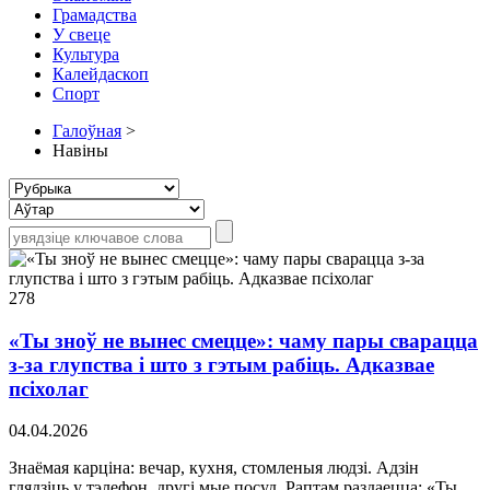
Грамадства
У свеце
Культура
Калейдаскоп
Спорт
Галоўная
>
Навіны
278
«Ты зноў не вынес смецце»: чаму пары сварацца
з-за глупства і што з гэтым рабіць. Адказвае
псіхолаг
04.04.2026
Знаёмая карціна: вечар, кухня, стомленыя людзі. Адзін
глядзіць у тэлефон, другі мые посуд. Раптам раздаецца: «Ты