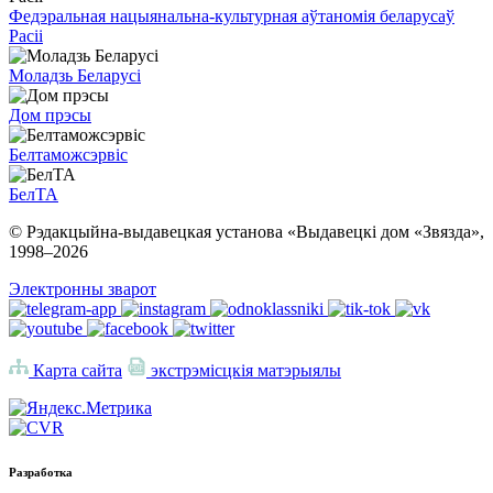
Федэральная нацыянальна-культурная аўтаномія беларусаў
Расіі
Моладзь Беларусі
Дом прэсы
Белтаможсэрвіс
БелТА
© Рэдакцыйна-выдавецкая установа «Выдавецкі дом «Звязда»,
1998–
2026
Электронны зварот
Карта сайта
экстрэмісцкія матэрыялы
Разработка