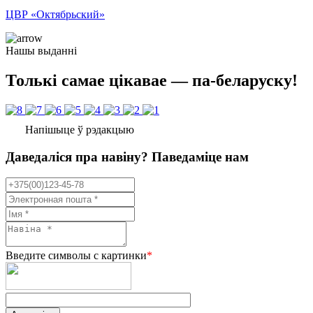
ЦВР «Октябрьский»
Нашы выданні
Толькі самае цікавае — па-беларуску!
Напішыце ў рэдакцыю
Даведаліся пра навіну? Паведаміце нам
Введите символы с картинки
*