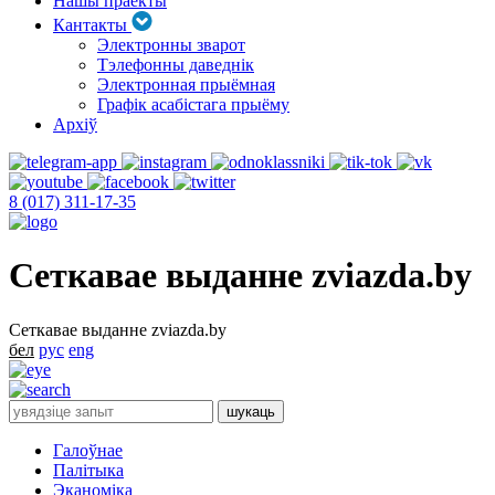
Нашы праекты
Кантакты
Электронны зварот
Тэлефонны даведнік
Электронная прыёмная
Графік асабістага прыёму
Архіў
8 (017) 311-17-35
Сеткавае выданне zviazda.by
Сеткавае выданне zviazda.by
бел
рус
eng
Галоўнае
Палітыка
Эканоміка