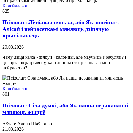
Калейдаскоп
625
Псіхолаг: Лічбавая нянька, або Як зносіны з
Алісай і нейрасеткамі мяняюць дзіцячую
прыхільнасць
29.03.2026
Чаму дзіця кажа «дзякуй» калонцы, але маўчыць з бабуляй? І
ці варта біць трывогу, калі лепшы сябар вашага сына —
нейрасетка?
Калейдаскоп
801
Псіхолаг: Сіла думкі, або Як нашы перакананні
мяняюць жыццё
Аўтар: Алена Шаўчэнка
21.03.2026