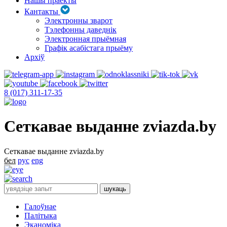
Нашы праекты
Кантакты
Электронны зварот
Тэлефонны даведнік
Электронная прыёмная
Графік асабістага прыёму
Архіў
8 (017) 311-17-35
Сеткавае выданне zviazda.by
Сеткавае выданне zviazda.by
бел
рус
eng
Галоўнае
Палітыка
Эканоміка