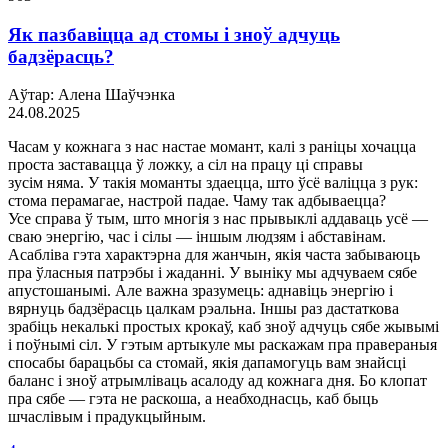
Як пазбавіцца ад стомы і зноў адчуць
бадзёрасць?
Аўтар: Алена Шаўчэнка
24.08.2025
Часам у кожнага з нас настае момант, калі з раніцы хочацца
проста заставацца ў ложку, а сіл на працу ці справы
зусім няма. У такія моманты здаецца, што ўсё валіцца з рук:
стома перамагае, настрой падае. Чаму так адбываецца?
Усе справа ў тым, што многія з нас прывыклі аддаваць усё —
сваю энергію, час і сілы — іншым людзям і абставінам.
Асабліва гэта характэрна для жанчын, якія часта забываюць
пра ўласныя патрэбы і жаданні. У выніку мы адчуваем сябе
апустошанымі. Але важна зразумець: аднавіць энергію і
вярнуць бадзёрасць цалкам рэальна. Іншы раз дастаткова
зрабіць некалькі простых крокаў, каб зноў адчуць сябе жывымі
і поўнымі сіл. У гэтым артыкуле мы раскажам пра правераныя
спосабы барацьбы са стомай, якія дапамогуць вам знайсці
баланс і зноў атрымліваць асалоду ад кожнага дня. Бо клопат
пра сябе — гэта не раскоша, а неабходнасць, каб быць
шчаслівым і прадукцыйным.