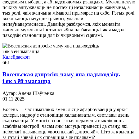
свядомым выбары, а аб падсвядомых рэакцыях. Мужчынскую
псіхіку адпужваюць не поспех ці незалежнасць жанчыны, а
тыя ролі, якія жанчына мімаволі прымярае на сябе. Гэтыя ролі
выклікаюць пачуццё трывогі, уласнай
непаўнавартаснасці. Давайце разбяромся, якіх менавіта
жанчын мужчыны інстынктыўна пазбягаюць і якія мадэлі
паводзін становяцца для іх чырвонымі сцягамі.
Калейдаскоп
661
Восеньская дэпрэсія: чаму яна надыходзіць
і як з ёй змагацца
Аўтар: Алена Шаўчэнка
01.11.2025
Восень — час шматлікіх змен: лісце афарбоўваецца ў яркія
колеры, надвор’е становіцца халаднаватым, светлавы дзень
скарачаецца. У многіх з нас гэтыя перамены выклікаюць
асаблівы настрой, часам яны могуць прывесці да стану, які
псіхолагі называюць «восеньскай дэпрэсіяй». Што ж крыецца
за гэтай з’явай і як справіцца з яе праявамі?