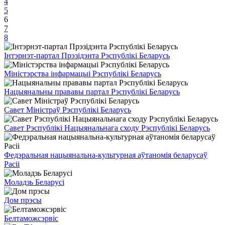
4
5
6
7
8
Інтэрнэт-партал Прэзідэнта Рэспублікі Беларусь
Міністэрства інфармацыі Рэспублікі Беларусь
Нацыянальны прававы партал Рэспублікі Беларусь
Савет Міністраў Рэспублікі Беларусь
Савет Рэспублікі Нацыянальнага сходу Рэспублікі Беларусь
Федэральная нацыянальна-культурная аўтаномія беларусаў
Расіі
Моладзь Беларусі
Дом прэсы
Белтаможсэрвіс