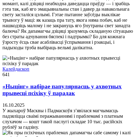
момант, калі дзіцяці неабходна даведацца праўду — і зрабіць
гэта так, каб яго эмацыянальны стан і давер да навакольнага
свету засталіся цэлымі. Гэтае пытанне заўсёды выклікае
трывогу ў маці: як казаць пра тату, якога няма побач, каб не
нашкодзіць малому і не закрануць яго ўнутраны свет занадта
балюча? Як дапамагчы дзіцяці зразумець складаную сітуацыю
без страты адчування бяспекі і падтрымкі? Бо для кожнага
ўзросту ёсць свае асаблівасці ўспрымання і рэакцыі, і
падыходы трэба выбіраць вельмі далікатна.
Калейдаскоп
641
«Ныцінг» набірае папулярнасць у ахвотных
прывесці псіхіку ў парадак
16.10.2025
У жыхароў Масквы і Падмаскоўя з’явілася магчымасць
падзяліцца сваімі перажываннямі і праблемамі з платным
слухачом — кошт такой паслугі складае 10 тыс. расійскіх
рублёў за гадзіну.