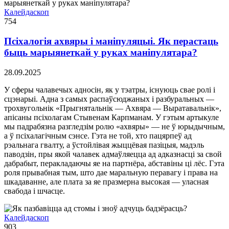
Калейдаскоп
754
Псіхалогія ахвяры і маніпуляцыі. Як перастаць
быць марыянеткай у руках маніпулятара?
28.09.2025
У сферы чалавечых адносін, як у тэатры, існуюць свае ролі і
сцэнарыі. Адна з самых распаўсюджаных і разбуральных —
трохвугольнік «Прыгнятальнік — Ахвяра — Выратавальнік»,
апісаны псіхолагам Стывенам Карпманам. У гэтым артыкуле
мы падрабязна разгледзім ролю «ахвяры» — не ў юрыдычным,
а ў псіхалагічным сэнсе. Гэта не той, хто пацярпеў ад
рэальнага гвалту, а ўстойлівая жыццёвая пазіцыя, мадэль
паводзін, пры якой чалавек адмаўляецца ад адказнасці за свой
дабрабыт, перакладаючы яе на партнёра, абставіны ці лёс. Гэта
роля прывабная тым, што дае маральную перавагу і права на
шкадаванне, але плата за яе празмерна высокая — уласная
свабода і шчасце.
Калейдаскоп
903