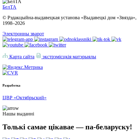
БелТА
© Рэдакцыйна-выдавецкая установа «Выдавецкі дом «Звязда»,
1998–
2026
Электронны зварот
Карта сайта
экстрэмісцкія матэрыялы
Разработка
ЦВР «Октябрьский»
Нашы выданні
Толькі самае цікавае — па-беларуску!