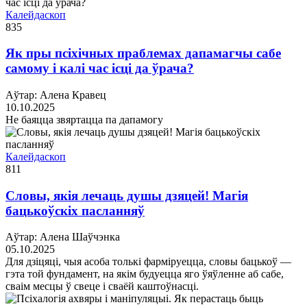
Калейдаскоп
835
Як пры псіхічных праблемах дапамагчы сабе
самому і калі час ісці да ўрача?
Аўтар: Алена Кравец
10.10.2025
Не баяцца звяртацца па дапамогу
Калейдаскоп
811
Словы, якія лечаць душы дзяцей! Магія
бацькоўскіх пасланняў
Аўтар: Алена Шаўчэнка
05.10.2025
Для дзіцяці, чыя асоба толькі фарміруецца, словы бацькоў —
гэта той фундамент, на якім будуецца яго ўяўленне аб сабе,
сваім месцы ў свеце і сваёй каштоўнасці.