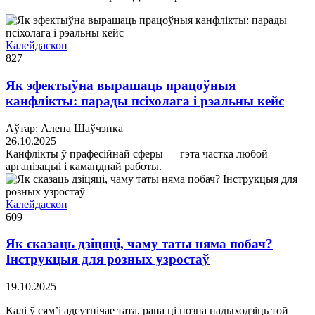
Калейдаскоп
827
Як эфектыўна вырашаць працоўныя
канфлікты: парады псіхолага і рэальны кейс
Аўтар: Алена Шаўчэнка
26.10.2025
Канфлікты ў прафесійнай сферы — гэта частка любой
арганізацыі і каманднай работы.
Калейдаскоп
609
Як сказаць дзіцяці, чаму таты няма побач?
Інструкцыя для розных узростаў
19.10.2025
Калі ў сям’і адсутнічае тата, рана ці позна надыходзіць той