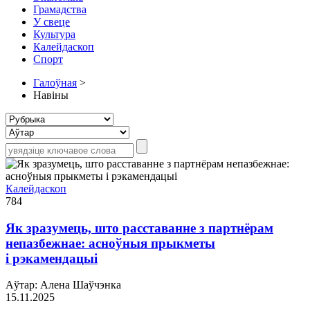
Грамадства
У свеце
Культура
Калейдаскоп
Спорт
Галоўная
>
Навіны
Калейдаскоп
784
Як зразумець, што расставанне з партнёрам
непазбежнае: асноўныя прыкметы
і рэкамендацыі
Аўтар: Алена Шаўчэнка
15.11.2025