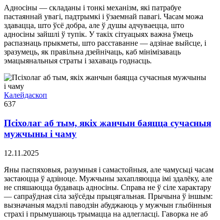
Адносіны — складаны і тонкі механізм, які патрабуе
пастаяннай увагі, падтрымкі і ўзаемнай павагі. Часам можа
здавацца, што ўсё добра, але ў душы адчуваецца, што
адносіны зайшлі ў тупік. У такіх сітуацыях важна ўмець
распазнаць прыкметы, што расставанне — адзінае выйсце, і
зразумець, як правільна дзейнічаць, каб мінімізаваць
эмацыянальныя страты і захаваць годнасць.
Калейдаскоп
637
Псіхолаг аб тым, якіх жанчын баяцца сучасныя
мужчыны і чаму
12.11.2025
Яны паспяховыя, разумныя і самастойныя, але чамусьці часам
застаюцца ў адзіноце. Мужчыны захапляюцца імі здалёку, але
не спяшаюцца будаваць адносіны. Справа не ў сіле характару
— сапраўдная сіла заўсёды прыцягальная. Прычына ў іншым:
вызначаныя мадэлі паводзін абуджаюць у мужчын глыбінныя
страхі і прымушаюць трымацца на адлегласці. Гаворка не аб