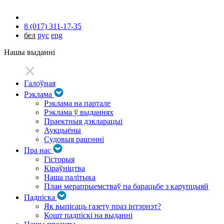
8 (017) 311-17-35
бел
рус
eng
Нашы выданні
Галоўная
Рэклама
Рэклама на партале
Рэклама ў выданнях
Праектныя дэкларацыі
Аукцыёны
Судовыя рашэнні
Пра нас
Гісторыя
Кіраўніцтва
Наша палітыка
План мерапрыемстваў па барацьбе з карупцыяй
Падпіска
Як выпісаць газету праз інтэрнэт?
Кошт падпіскі на выданні