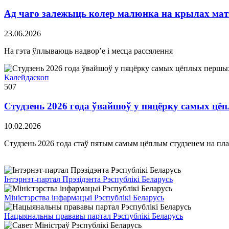
Ад чаго залежыць колер малюнка на крылах ма
23.06.2026
На гэта ўплываюць надвор’е і месца рассялення
Калейдаскоп
507
Студзень 2026 года ўвайшоў у пяцёрку самых цё
10.02.2026
Студзень 2026 года стаў пятым самым цёплым студзенем на пла
Інтэрнэт-партал Прэзідэнта Рэспублікі Беларусь
Міністэрства інфармацыі Рэспублікі Беларусь
Нацыянальны прававы партал Рэспублікі Беларусь