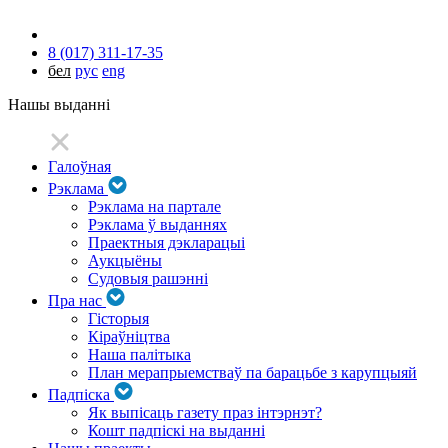
8 (017) 311-17-35
бел
рус
eng
Нашы выданні
Галоўная
Рэклама
Рэклама на партале
Рэклама ў выданнях
Праектныя дэкларацыі
Аукцыёны
Судовыя рашэнні
Пра нас
Гісторыя
Кіраўніцтва
Наша палітыка
План мерапрыемстваў па барацьбе з карупцыяй
Падпіска
Як выпісаць газету праз інтэрнэт?
Кошт падпіскі на выданні