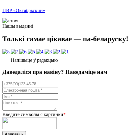
ЦВР «Октябрьский»
Нашы выданні
Толькі самае цікавае — па-беларуску!
Напішыце ў рэдакцыю
Даведаліся пра навіну? Паведаміце нам
Введите символы с картинки
*
Адправіць