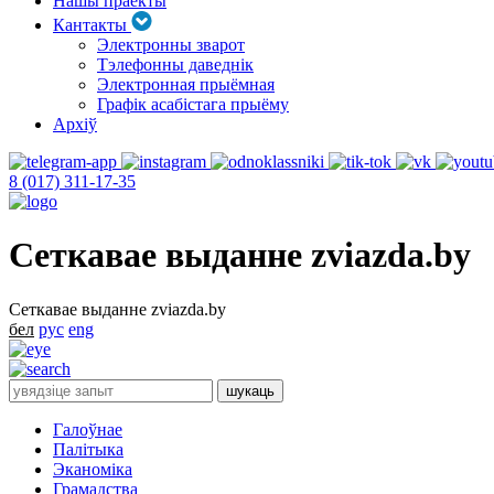
Нашы праекты
Кантакты
Электронны зварот
Тэлефонны даведнік
Электронная прыёмная
Графік асабістага прыёму
Архіў
8 (017) 311-17-35
Сеткавае выданне zviazda.by
Сеткавае выданне zviazda.by
бел
рус
eng
Галоўнае
Палітыка
Эканоміка
Грамадства