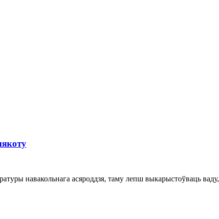
пякоту
ратуры навакольнага асяроддзя, таму лепш выкарыстоўваць ваду, 