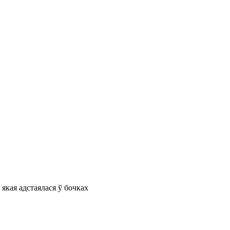
якая адстаялася ў бочках