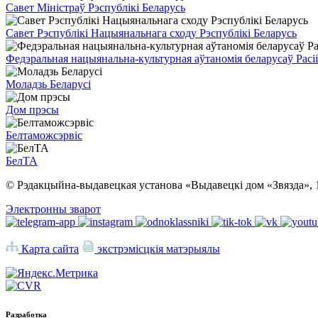
Савет Міністраў Рэспублікі Беларусь
Савет Рэспублікі Нацыянальнага сходу Рэспублікі Беларусь
Федэральная нацыянальна-культурная аўтаномія беларусаў Расіі
Моладзь Беларусі
Дом прэсы
Белтаможсэрвіс
БелТА
© Рэдакцыйна-выдавецкая установа «Выдавецкі дом «Звязда», 
Электронны зварот
Карта сайта
экстрэмісцкія матэрыялы
Разработка