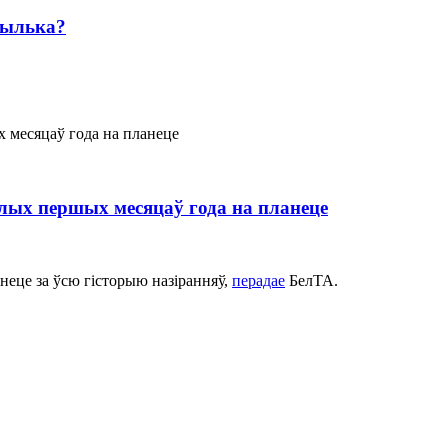
тылька?
плых першых месяцаў года на планеце
неце за ўсю гісторыю назіранняў,
перадае
БелТА.