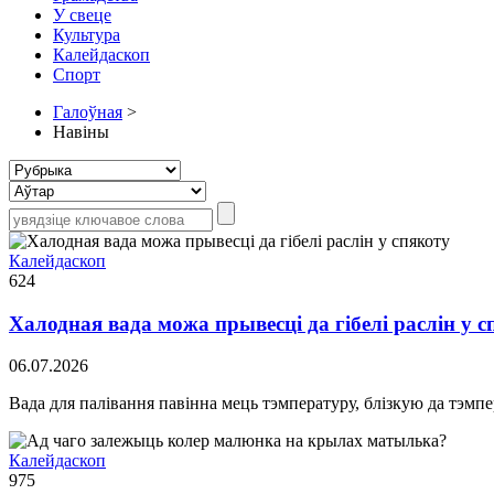
У свеце
Культура
Калейдаскоп
Спорт
Галоўная
>
Навіны
Калейдаскоп
624
Халодная вада можа прывесці да гібелі раслін у с
06.07.2026
Вада для палівання павінна мець тэмпературу, блізкую да тэмпе
Калейдаскоп
975