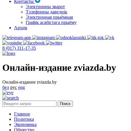
Контакты
Электронны зварот
Тэлефонны даведнік
Электронная прыёмная
Графік асабістага прыёму
Архив
8 (017) 311-17-35
Онлайн-издание zviazda.by
Онлайн-издание zviazda.by
бел
рус
eng
Главное
Политика
Экономика
Общество