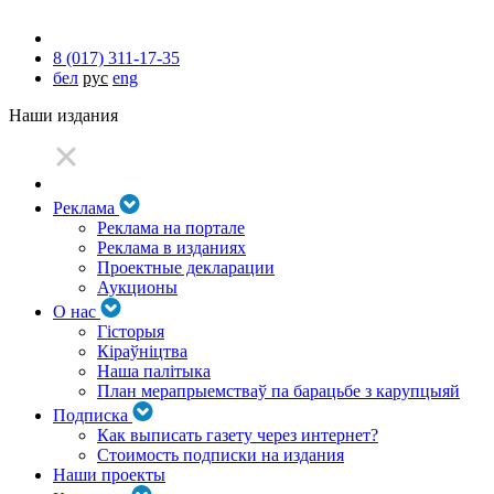
8 (017) 311-17-35
бел
рус
eng
Наши издания
Реклама
Реклама на портале
Реклама в изданиях
Проектные декларации
Аукционы
О нас
Гісторыя
Кіраўніцтва
Наша палітыка
План мерапрыемстваў па барацьбе з карупцыяй
Подписка
Как выписать газету через интернет?
Стоимость подписки на издания
Наши проекты