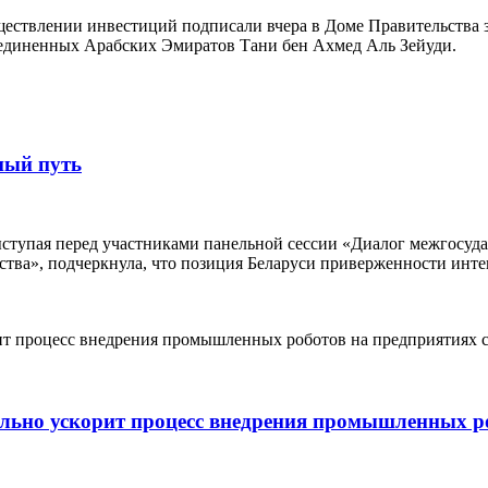
ществлении инвестиций подписали вчера в Доме Правительства 
единенных Арабских Эмиратов Тани бен Ахмед Аль Зейуди.
ный путь
ыступая перед участниками панельной сессии «Диалог межгосу
ества», подчеркнула, что позиция Беларуси приверженности ин
льно ускорит процесс внедрения промышленных ро