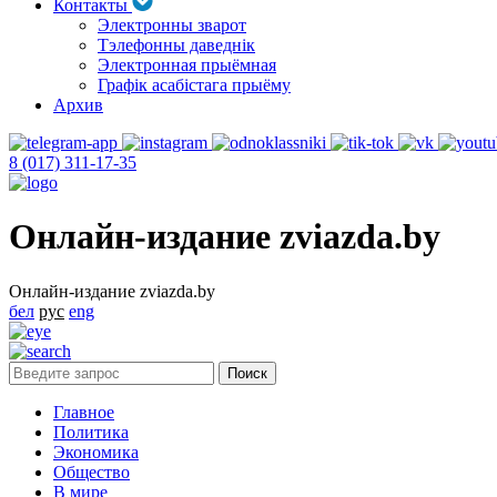
Контакты
Электронны зварот
Тэлефонны даведнік
Электронная прыёмная
Графік асабістага прыёму
Архив
8 (017) 311-17-35
Онлайн-издание zviazda.by
Онлайн-издание zviazda.by
бел
рус
eng
Главное
Политика
Экономика
Общество
В мире