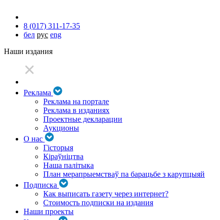
8 (017) 311-17-35
бел
рус
eng
Наши издания
Реклама
Реклама на портале
Реклама в изданиях
Проектные декларации
Аукционы
О нас
Гісторыя
Кіраўніцтва
Наша палітыка
План мерапрыемстваў па барацьбе з карупцыяй
Подписка
Как выписать газету через интернет?
Стоимость подписки на издания
Наши проекты