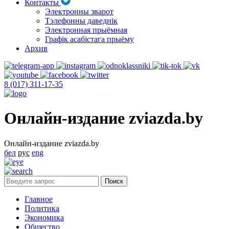
Контакты
Электронны зварот
Тэлефонны даведнік
Электронная прыёмная
Графік асабістага прыёму
Архив
8 (017) 311-17-35
Онлайн-издание zviazda.by
Онлайн-издание zviazda.by
бел
рус
eng
Главное
Политика
Экономика
Общество