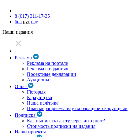
8 (017) 311-17-35
бел
рус
eng
Наши издания
Реклама
Реклама на портале
Реклама в изданиях
Проектные декларации
Аукционы
О нас
Гісторыя
Кіраўніцтва
Наша палітыка
План мерапрыемстваў па барацьбе з карупцыяй
Подписка
Как выписать газету через интернет?
Стоимость подписки на издания
Наши проекты