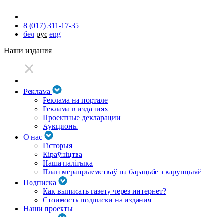
8 (017) 311-17-35
бел
рус
eng
Наши издания
Реклама
Реклама на портале
Реклама в изданиях
Проектные декларации
Аукционы
О нас
Гісторыя
Кіраўніцтва
Наша палітыка
План мерапрыемстваў па барацьбе з карупцыяй
Подписка
Как выписать газету через интернет?
Стоимость подписки на издания
Наши проекты