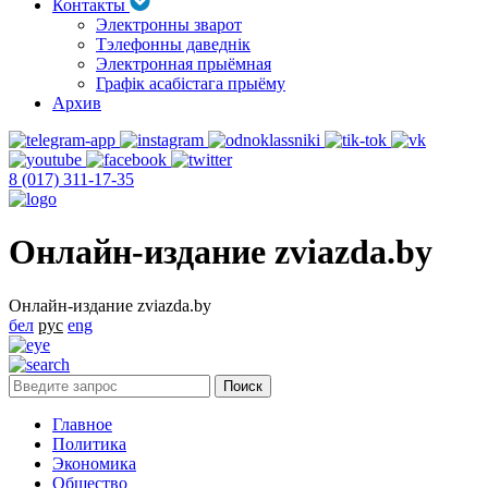
Контакты
Электронны зварот
Тэлефонны даведнік
Электронная прыёмная
Графік асабістага прыёму
Архив
8 (017) 311-17-35
Онлайн-издание zviazda.by
Онлайн-издание zviazda.by
бел
рус
eng
Главное
Политика
Экономика
Общество