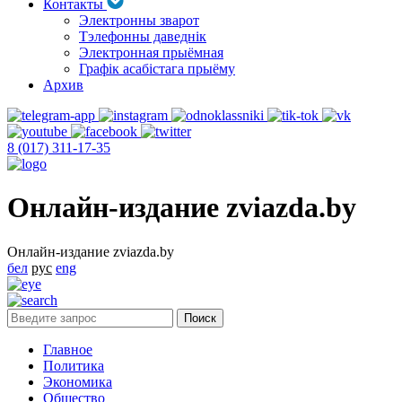
Контакты
Электронны зварот
Тэлефонны даведнік
Электронная прыёмная
Графік асабістага прыёму
Архив
8 (017) 311-17-35
Онлайн-издание zviazda.by
Онлайн-издание zviazda.by
бел
рус
eng
Главное
Политика
Экономика
Общество