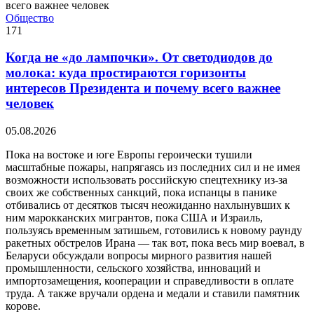
Общество
171
Когда не «до лампочки». От светодиодов до
молока: куда простираются горизонты
интересов Президента и почему всего важнее
человек
05.08.2026
Пока на востоке и юге Европы героически тушили
масштабные пожары, напрягаясь из последних сил и не имея
возможности использовать российскую спецтехнику из-за
своих же собственных санкций, пока испанцы в панике
отбивались от десятков тысяч неожиданно нахлынувших к
ним марокканских мигрантов, пока США и Израиль,
пользуясь временным затишьем, готовились к новому раунду
ракетных обстрелов Ирана — так вот, пока весь мир воевал, в
Беларуси обсуждали вопросы мирного развития нашей
промышленности, сельского хозяйства, инноваций и
импортозамещения, кооперации и справедливости в оплате
труда. А также вручали ордена и медали и ставили памятник
корове.