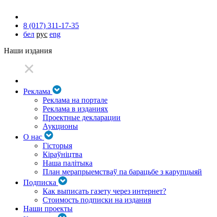
8 (017) 311-17-35
бел
рус
eng
Наши издания
Реклама
Реклама на портале
Реклама в изданиях
Проектные декларации
Аукционы
О нас
Гісторыя
Кіраўніцтва
Наша палітыка
План мерапрыемстваў па барацьбе з карупцыяй
Подписка
Как выписать газету через интернет?
Стоимость подписки на издания
Наши проекты