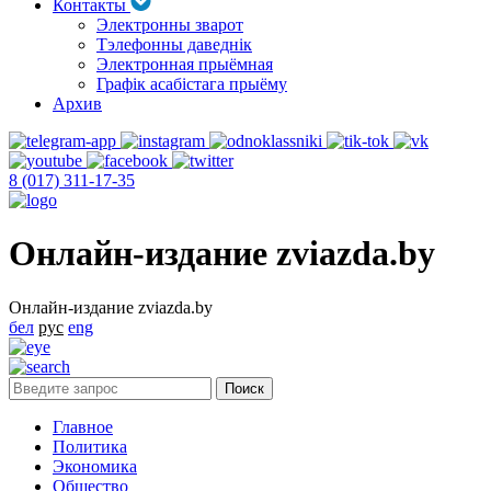
Контакты
Электронны зварот
Тэлефонны даведнік
Электронная прыёмная
Графік асабістага прыёму
Архив
8 (017) 311-17-35
Онлайн-издание zviazda.by
Онлайн-издание zviazda.by
бел
рус
eng
Главное
Политика
Экономика
Общество