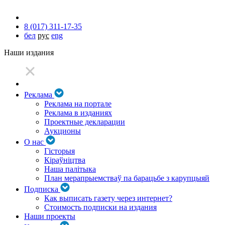
8 (017) 311-17-35
бел
рус
eng
Наши издания
Реклама
Реклама на портале
Реклама в изданиях
Проектные декларации
Аукционы
О нас
Гісторыя
Кіраўніцтва
Наша палітыка
План мерапрыемстваў па барацьбе з карупцыяй
Подписка
Как выписать газету через интернет?
Стоимость подписки на издания
Наши проекты