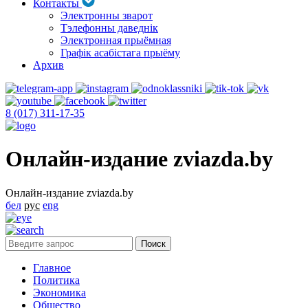
Контакты
Электронны зварот
Тэлефонны даведнік
Электронная прыёмная
Графік асабістага прыёму
Архив
8 (017) 311-17-35
Онлайн-издание zviazda.by
Онлайн-издание zviazda.by
бел
рус
eng
Главное
Политика
Экономика
Общество