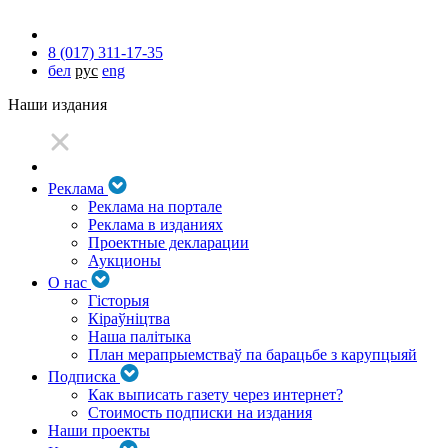
8 (017) 311-17-35
бел
рус
eng
Наши издания
Реклама
Реклама на портале
Реклама в изданиях
Проектные декларации
Аукционы
О нас
Гісторыя
Кіраўніцтва
Наша палітыка
План мерапрыемстваў па барацьбе з карупцыяй
Подписка
Как выписать газету через интернет?
Стоимость подписки на издания
Наши проекты