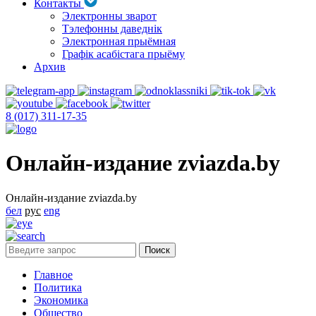
Контакты
Электронны зварот
Тэлефонны даведнік
Электронная прыёмная
Графік асабістага прыёму
Архив
8 (017) 311-17-35
Онлайн-издание zviazda.by
Онлайн-издание zviazda.by
бел
рус
eng
Главное
Политика
Экономика
Общество