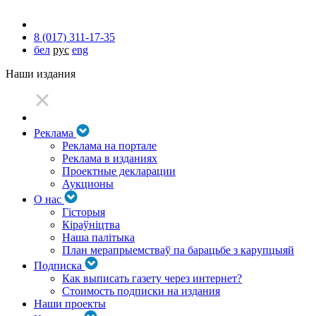
8 (017) 311-17-35
бел
рус
eng
Наши издания
Реклама
Реклама на портале
Реклама в изданиях
Проектные декларации
Аукционы
О нас
Гісторыя
Кіраўніцтва
Наша палітыка
План мерапрыемстваў па барацьбе з карупцыяй
Подписка
Как выписать газету через интернет?
Стоимость подписки на издания
Наши проекты