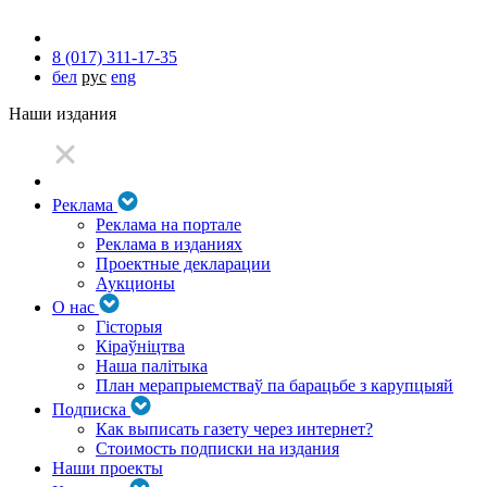
8 (017) 311-17-35
бел
рус
eng
Наши издания
Реклама
Реклама на портале
Реклама в изданиях
Проектные декларации
Аукционы
О нас
Гісторыя
Кіраўніцтва
Наша палітыка
План мерапрыемстваў па барацьбе з карупцыяй
Подписка
Как выписать газету через интернет?
Стоимость подписки на издания
Наши проекты