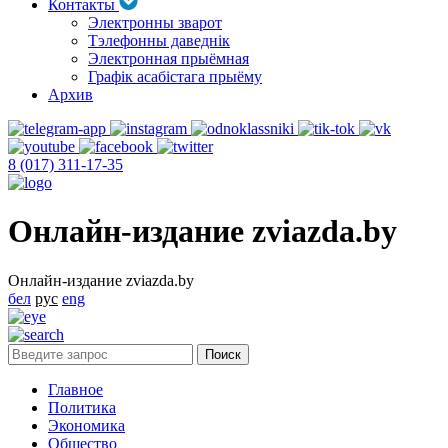
Контакты
Электронны зварот
Тэлефонны даведнік
Электронная прыёмная
Графік асабістага прыёму
Архив
8 (017) 311-17-35
Онлайн-издание zviazda.by
Онлайн-издание zviazda.by
бел
рус
eng
Главное
Политика
Экономика
Общество