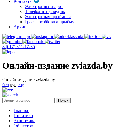
Контакты
Электронны зварот
Тэлефонны даведнік
Электронная прыёмная
Графік асабістага прыёму
Архив
8 (017) 311-17-35
Онлайн-издание zviazda.by
Онлайн-издание zviazda.by
бел
рус
eng
Главное
Политика
Экономика
Общество