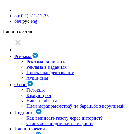
8 (017) 311-17-35
бел
рус
eng
Наши издания
Реклама
Реклама на портале
Реклама в изданиях
Проектные декларации
Аукционы
О нас
Гісторыя
Кіраўніцтва
Наша палітыка
План мерапрыемстваў па барацьбе з карупцыяй
Подписка
Как выписать газету через интернет?
Стоимость подписки на издания
Наши проекты