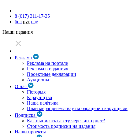
8 (017) 311-17-35
бел
рус
eng
Наши издания
Реклама
Реклама на портале
Реклама в изданиях
Проектные декларации
Аукционы
О нас
Гісторыя
Кіраўніцтва
Наша палітыка
План мерапрыемстваў па барацьбе з карупцыяй
Подписка
Как выписать газету через интернет?
Стоимость подписки на издания
Наши проекты