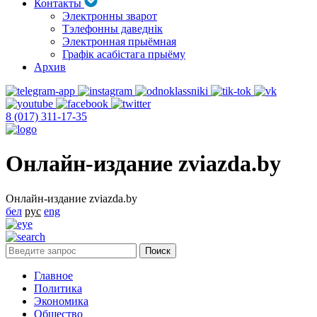
Контакты
Электронны зварот
Тэлефонны даведнік
Электронная прыёмная
Графік асабістага прыёму
Архив
8 (017) 311-17-35
Онлайн-издание zviazda.by
Онлайн-издание zviazda.by
бел
рус
eng
Главное
Политика
Экономика
Общество