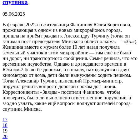
спутника
05.06.2025
В феврале 2025-го жительница Фаниполя Юлия Борисовна,
проживающая в одном из новых микрорайонов города,
пришла на приём граждан к Александру Турчину (тогда он
занимал пост председателя Минского облисполкома. — «Зв.»).
Женщина вместе с мужем более 10 лет назад получила
земельный участок в этом микрорайоне — там ещё не было
ни дорог, ни транспортного сообщения. Семья решила, что это
временные неудобства. Однако и до недавнего времени в
Южном-2 было бездорожье, а в школу, находящуюся в двух
километрах от дома, дети были вынуждены ходить пешком.
Тогда Александр Турчин, нынешний Премьер-министр,
поручил решить вопрос с дорогой сроком до 1 июня.
Корреспонденты «Звязды» посетили Фаниполь, чтобы
проверить, было ли выполнено ответственное поручение, а
заодно узнать, какие ещё вопросы волнуют жителей города-
спутника Минска.
17
18
19
20