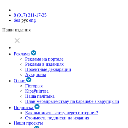
8 (017) 311-17-35
бел
рус
eng
Наши издания
Реклама
Реклама на портале
Реклама в изданиях
Проектные декларации
Аукционы
О нас
Гісторыя
Кіраўніцтва
Наша палітыка
План мерапрыемстваў па барацьбе з карупцыяй
Подписка
Как выписать газету через интернет?
Стоимость подписки на издания
Наши проекты