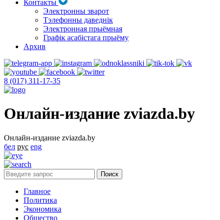
Контакты
Электронны зварот
Тэлефонны даведнік
Электронная прыёмная
Графік асабістага прыёму
Архив
8 (017) 311-17-35
Онлайн-издание zviazda.by
Онлайн-издание zviazda.by
бел
рус
eng
Главное
Политика
Экономика
Общество