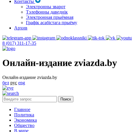
Контакты
Электронны зварот
Тэлефонны даведнік
Электронная прыёмная
Графік асабістага прыёму
Архив
8 (017) 311-17-35
Онлайн-издание zviazda.by
Онлайн-издание zviazda.by
бел
рус
eng
Главное
Политика
Экономика
Общество
В мире