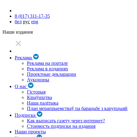
8 (017) 311-17-35
бел
рус
eng
Наши издания
Реклама
Реклама на портале
Реклама в изданиях
Проектные декларации
Аукционы
О нас
Гісторыя
Кіраўніцтва
Наша палітыка
План мерапрыемстваў па барацьбе з карупцыяй
Подписка
Как выписать газету через интернет?
Стоимость подписки на издания
Наши проекты