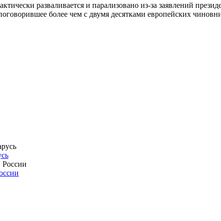
ктически разваливается и парализовано из-за заявлений прези
, поговорившее более чем с двумя десятками европейских чиновн
усь
России