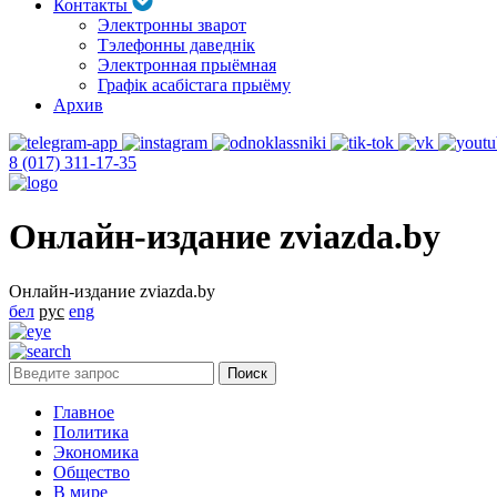
Контакты
Электронны зварот
Тэлефонны даведнік
Электронная прыёмная
Графік асабістага прыёму
Архив
8 (017) 311-17-35
Онлайн-издание zviazda.by
Онлайн-издание zviazda.by
бел
рус
eng
Главное
Политика
Экономика
Общество
В мире