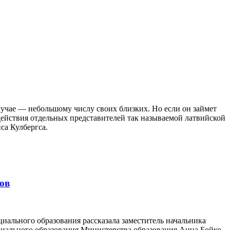
случае — небольшому числу своих близких. Но если он займет
 действия отдельных представителей так называемой латвийской
са Кулбергса.
ков
иального образования рассказала заместитель начальника
циального образования Министерства образования Анна Бойко.