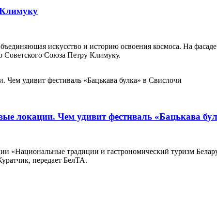
 Климуку
объединяющая искусство и историю освоения космоса. На фасаде
ю Советского Союза Петру Климуку.
вые локации. Чем удивит фестиваль «Бацькава бу
нции «Национальные традиции и гастрономический туризм Белар
Куратчик, передает БелТА.