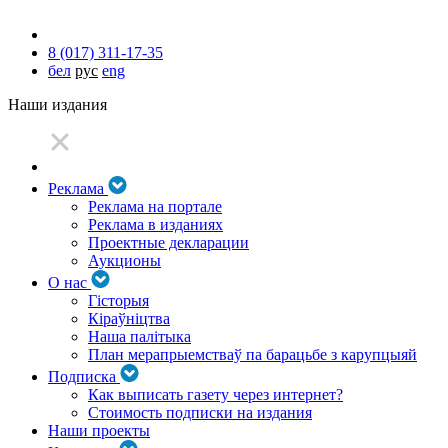
8 (017) 311-17-35
бел
рус
eng
Наши издания
Реклама
Реклама на портале
Реклама в изданиях
Проектные декларации
Аукционы
О нас
Гісторыя
Кіраўніцтва
Наша палітыка
План мерапрыемстваў па барацьбе з карупцыяй
Подписка
Как выписать газету через интернет?
Стоимость подписки на издания
Наши проекты