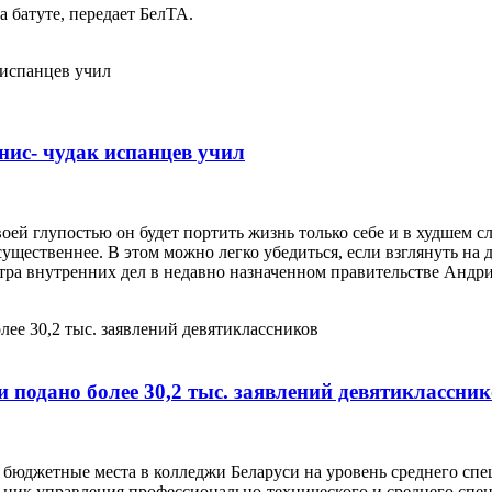
 батуте, передает БелТА.
нис- чудак испанцев учил
воей глупостью он будет портить жизнь только себе и в худшем 
существеннее. В этом можно легко убедиться, если взглянуть на
тра внутренних дел в недавно назначенном правительстве Андри
 подано более 30,2 тыс. заявлений девятиклассни
бюджетные места в колледжи Беларуси на уровень среднего спец
ьник управления профессионально-технического и среднего спе