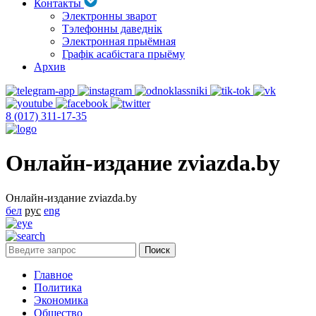
Контакты
Электронны зварот
Тэлефонны даведнік
Электронная прыёмная
Графік асабістага прыёму
Архив
8 (017) 311-17-35
Онлайн-издание zviazda.by
Онлайн-издание zviazda.by
бел
рус
eng
Главное
Политика
Экономика
Общество