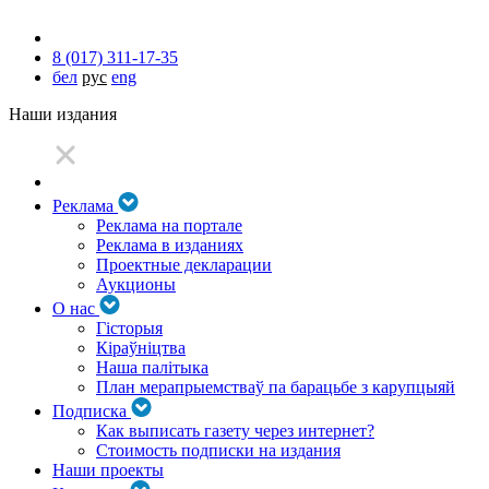
8 (017) 311-17-35
бел
рус
eng
Наши издания
Реклама
Реклама на портале
Реклама в изданиях
Проектные декларации
Аукционы
О нас
Гісторыя
Кіраўніцтва
Наша палітыка
План мерапрыемстваў па барацьбе з карупцыяй
Подписка
Как выписать газету через интернет?
Стоимость подписки на издания
Наши проекты