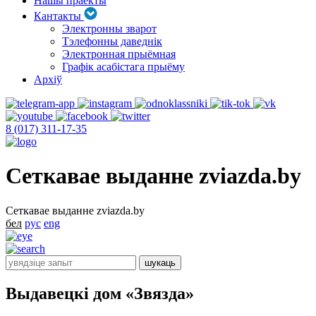
Нашы праекты
Кантакты
Электронны зварот
Тэлефонны даведнік
Электронная прыёмная
Графік асабістага прыёму
Архіў
8 (017) 311-17-35
Сеткавае выданне zviazda.by
Сеткавае выданне zviazda.by
бел
рус
eng
Выдавецкі дом «Звязда»