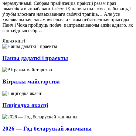
неразлучнымі. Сябрам прыйдзецца прайсці разам праз
шматлікія выпрабаванні лёсу: і ў пашчы пыласоса пабываць, і
ў зубы злоснага нявыхаванага сабачкі трапіць… Але ўсе
хвалявальныя, часам вясёлыя, а часам небяспечныя прыгоды
Панч і Чоха пройдуць побач, падтрымліваючы адзін аднаго, як
сапраўдныя сябры.
Яшчэ кнігі
Нашы дадаткі і праекты
Вітражы майстэрства
Пяцігодка якасці
2026 — Год беларускай жанчыны