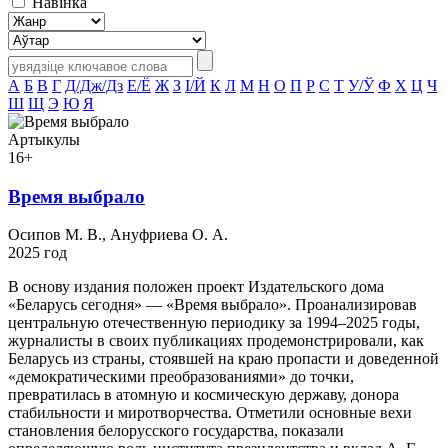
Навінка
А
Б
В
Г
Д/Дж/Дз
Е/Ё
Ж
З
І/Й
К
Л
М
Н
О
П
Р
С
Т
У/Ў
Ф
Х
Ц
Ч
Ш
Щ
Э
Ю
Я
Артыкулы
16+
Время выбрало
Осипов М. В., Ануфриева О. А.
2025 год
В основу издания положен проект Издательского дома
«Беларусь сегодня» — «Время выбрало». Проанализировав
центральную отечественную периодику за 1994–2025 годы,
журналисты в своих публикациях продемонстрировали, как
Беларусь из страны, стоявшей на краю пропасти и доведенной
«демократическими преобразованиями» до точки,
превратилась в атомную и космическую державу, донора
стабильности и миротворчества. Отметили основные вехи
становления белорусского государства, показали