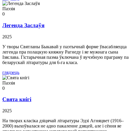
Паэзія
0
Легенда Заслаўя
2025
У творы Святланы Быкавай у паэтычнай форме ўвасабляецца
легенда пра полацкую княжну Рагнеду і яе мужнага сына
Ізяслава. Гістарычная паэма ўключана ў вучэбную праграму па
беларускай літаратуры для 6-га класа.
глядзець
Паэзія
0
Свята кнігі
2025
На творах класіка дзіцячай літаратуры Эдзі Агняцвет (1916–
2000) выхоўвалася не адно пакаленне дзяцей, але і сёння яе