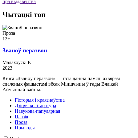
пра выдавецтва
Чытацкі топ
Проза
12+
Званоў перазвон
Малахоўскі Р.
2023
Кніга «Званоў перазвон» — гэта даніна памяці ахвярам
спаленых фашыстамі вёсак Міншчыны ў гады Вялікай
Айчыннай вайны.
Гісторыя і краязнаўства
Дзіцячая літаратура
Навукова-папулярная
Паэзія
Проза
Прыгоды