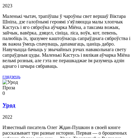
2023
Маленькі чытач, трапіўшы ў чароўны свет вершаў Віктара
Шніпа, дзе галоўнымі героямі з’яўляюцца малы хлопчык
Кастусь і яго сяброўка аўчарка Міёна, а таксама вожык,
зайчык, вавёрка, дзяцел, сініца, ліса, воўк, кот, певень,
палюбіць іх, зразумее каштоўнасць сапраўднага сяброўства і
як важна ўмець спачуваць, дапамагаць, цаніць дабро.
Навучыцца бачыць у звычайных рэчах навакольнага свету
сапраўдныя цуды. Маленькі Кастусь і вялікая аўчарка Міёна
вельмі розныя, але гэта не перашкаджае ім разумець адзін
аднаго і шчыра сябраваць.
глядзець
Проза
0
Урод
2022
Известный писатель Олег Ждан-Пушкин в своей книге
рассказывает три разные истории. Первая — о брошенных