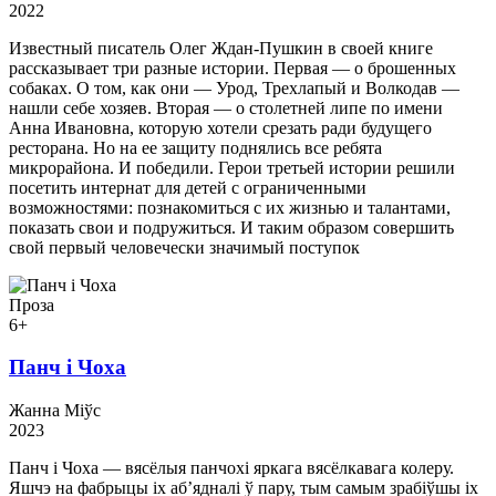
2022
Известный писатель Олег Ждан-Пушкин в своей книге
рассказывает три разные истории. Первая — о брошенных
собаках. О том, как они — Урод, Трехлапый и Волкодав —
нашли себе хозяев. Вторая — о столетней липе по имени
Анна Ивановна, которую хотели срезать ради будущего
ресторана. Но на ее защиту поднялись все ребята
микрорайона. И победили. Герои третьей истории решили
посетить интернат для детей с ограниченными
возможностями: познакомиться с их жизнью и талантами,
показать свои и подружиться. И таким образом совершить
свой первый человечески значимый поступок
Проза
6+
Панч і Чоха
Жанна Міўс
2023
Панч і Чоха — вясёлыя панчохі яркага вясёлкавага колеру.
Яшчэ на фабрыцы іх аб’ядналі ў пару, тым самым зрабіўшы іх