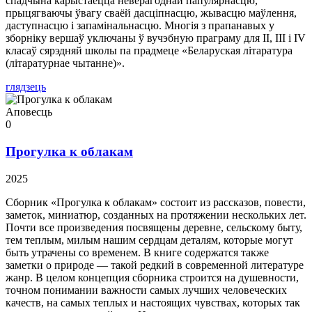
спадчына карыстаецца неверагоднай папулярнасцю,
прыцягваючы ўвагу сваёй дасціпнасцю, жывасцю маўлення,
даступнасцю і запамінальнасцю. Многія з прапанавых у
зборніку вершаў уключаны ў вучэбную праграму для II, III і IV
класаў сярэдняй школы па прадмеце «Беларуская літаратура
(літаратурнае чытанне)».
глядзець
Аповесць
0
Прогулка к облакам
2025
Сборник «Прогулка к облакам» состоит из рассказов, повести,
заметок, миниатюр, созданных на протяжении нескольких лет.
Почти все произведения посвящены деревне, сельскому быту,
тем теплым, милым нашим сердцам деталям, которые могут
быть утрачены со временем. В книге содержатся также
заметки о природе — такой редкий в современной литературе
жанр. В целом концепция сборника строится на душевности,
точном понимании важности самых лучших человеческих
качеств, на самых теплых и настоящих чувствах, которых так