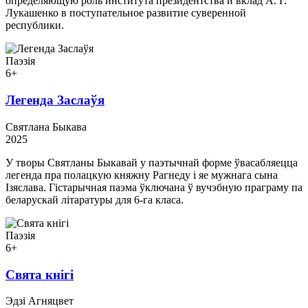
определяющую роль института президентства и вклад А. Г.
Лукашенко в поступательное развитие суверенной
республики.
Паэзія
6+
Легенда Заслаўя
Святлана Быкава
2025
У творы Святланы Быкавай у паэтычнай форме ўвасабляецца
легенда пра полацкую княжну Рагнеду і яе мужнага сына
Ізяслава. Гістарычная паэма ўключана ў вучэбную праграму па
беларускай літаратуры для 6-га класа.
Паэзія
6+
Свята кнігі
Эдзі Агняцвет