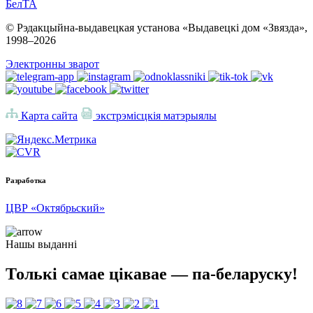
БелТА
© Рэдакцыйна-выдавецкая установа «Выдавецкі дом «Звязда»,
1998–
2026
Электронны зварот
Карта сайта
экстрэмісцкія матэрыялы
Разработка
ЦВР «Октябрьский»
Нашы выданні
Толькі самае цікавае — па-беларуску!