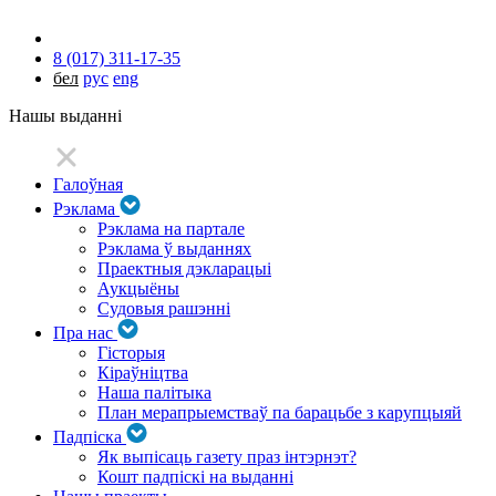
8 (017) 311-17-35
бел
рус
eng
Нашы выданні
Галоўная
Рэклама
Рэклама на партале
Рэклама ў выданнях
Праектныя дэкларацыі
Аукцыёны
Судовыя рашэнні
Пра нас
Гісторыя
Кіраўніцтва
Наша палітыка
План мерапрыемстваў па барацьбе з карупцыяй
Падпіска
Як выпісаць газету праз інтэрнэт?
Кошт падпіскі на выданні