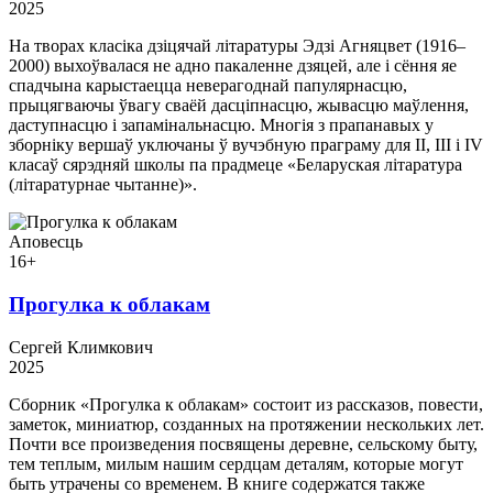
2025
На творах класіка дзіцячай літаратуры Эдзі Агняцвет (1916–
2000) выхоўвалася не адно пакаленне дзяцей, але і сёння яе
спадчына карыстаецца неверагоднай папулярнасцю,
прыцягваючы ўвагу сваёй дасціпнасцю, жывасцю маўлення,
даступнасцю і запамінальнасцю. Многія з прапанавых у
зборніку вершаў уключаны ў вучэбную праграму для II, III і IV
класаў сярэдняй школы па прадмеце «Беларуская літаратура
(літаратурнае чытанне)».
Аповесць
16+
Прогулка к облакам
Сергей Климкович
2025
Сборник «Прогулка к облакам» состоит из рассказов, повести,
заметок, миниатюр, созданных на протяжении нескольких лет.
Почти все произведения посвящены деревне, сельскому быту,
тем теплым, милым нашим сердцам деталям, которые могут
быть утрачены со временем. В книге содержатся также