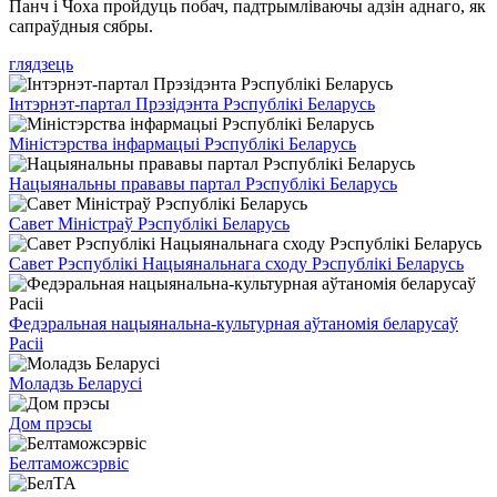
Панч і Чоха пройдуць побач, падтрымліваючы адзін аднаго, як
сапраўдныя сябры.
глядзець
Інтэрнэт-партал Прэзідэнта Рэспублікі Беларусь
Міністэрства інфармацыі Рэспублікі Беларусь
Нацыянальны прававы партал Рэспублікі Беларусь
Савет Міністраў Рэспублікі Беларусь
Савет Рэспублікі Нацыянальнага сходу Рэспублікі Беларусь
Федэральная нацыянальна-культурная аўтаномія беларусаў
Расіі
Моладзь Беларусі
Дом прэсы
Белтаможсэрвіс