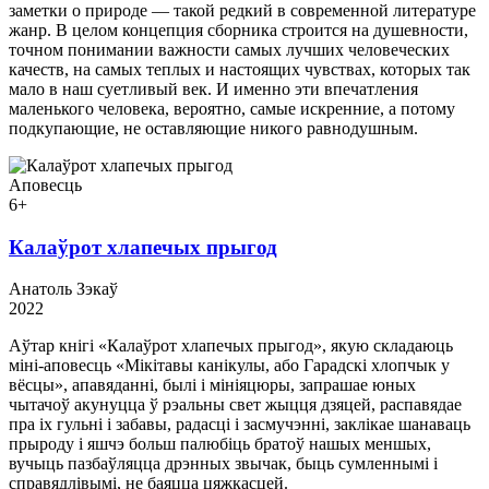
заметки о природе — такой редкий в современной литературе
жанр. В целом концепция сборника строится на душевности,
точном понимании важности самых лучших человеческих
качеств, на самых теплых и настоящих чувствах, которых так
мало в наш суетливый век. И именно эти впечатления
маленького человека, вероятно, самые искренние, а потому
подкупающие, не оставляющие никого равнодушным.
Аповесць
6+
Калаўрот хлапечых прыгод
Анатоль Зэкаў
2022
Аўтар кнігі «Калаўрот хлапечых прыгод», якую складаюць
міні-аповесць «Мікітавы канікулы, або Гарадскі хлопчык у
вёсцы», апавяданні, былі і мініяцюры, запрашае юных
чытачоў акунуцца ў рэальны свет жыцця дзяцей, распавядае
пра іх гульні і забавы, радасці і засмучэнні, заклікае шанаваць
прыроду і яшчэ больш палюбіць братоў нашых меншых,
вучыць пазбаўляцца дрэнных звычак, быць сумленнымі і
справядлівымі, не баяцца цяжкасцей.