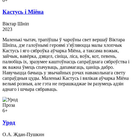
0+
Кастусь і Міёна
Віктар Шніп
2023
Маленькі чытач, трапіўшы ў чароўны свет вершаў Віктара
Шніпа, дзе галоўнымі героямі з’яўляюцца малы хлопчык
Кастусь і яго сяброўка аўчарка Міёна, а таксама вожык,
зайчык, вавёрка, дзяцел, сініца, ліса, воўк, кот, певень,
палюбіць іх, зразумее каштоўнасць сапраўднага сяброўства і
як важна ўмець спачуваць, дапамагаць, цаніць дабро.
Навучыцца бачыць у звычайных рэчах навакольнага свету
сапраўдныя цуды. Маленькі Кастусь і вялікая аўчарка Міёна
вельмі розныя, але гэта не перашкаджае ім разумець адзін
аднаго і шчыра сябраваць.
Проза
6+
Урод
О.А. Ждан-Пушкин