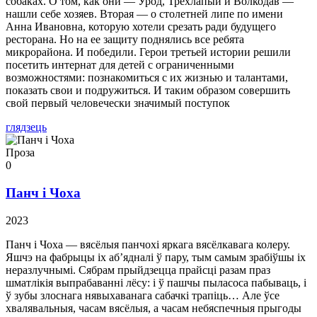
собаках. О том, как они — Урод, Трехлапый и Волкодав —
нашли себе хозяев. Вторая — о столетней липе по имени
Анна Ивановна, которую хотели срезать ради будущего
ресторана. Но на ее защиту поднялись все ребята
микрорайона. И победили. Герои третьей истории решили
посетить интернат для детей с ограниченными
возможностями: познакомиться с их жизнью и талантами,
показать свои и подружиться. И таким образом совершить
свой первый человечески значимый поступок
глядзець
Проза
0
Панч і Чоха
2023
Панч і Чоха — вясёлыя панчохі яркага вясёлкавага колеру.
Яшчэ на фабрыцы іх аб’ядналі ў пару, тым самым зрабіўшы іх
неразлучнымі. Сябрам прыйдзецца прайсці разам праз
шматлікія выпрабаванні лёсу: і ў пашчы пыласоса пабываць, і
ў зубы злоснага нявыхаванага сабачкі трапіць… Але ўсе
хвалявальныя, часам вясёлыя, а часам небяспечныя прыгоды