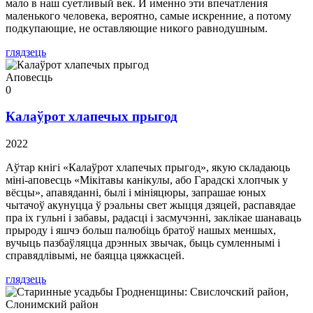
мало в наш суетливый век. И именно эти впечатления
маленького человека, вероятно, самые искренние, а потому
подкупающие, не оставляющие никого равнодушным.
глядзець
Аповесць
0
Калаўрот хлапечых прыгод
2022
Аўтар кнігі «Калаўрот хлапечых прыгод», якую складаюць
міні-аповесць «Мікітавы канікулы, або Гарадскі хлопчык у
вёсцы», апавяданні, былі і мініяцюры, запрашае юных
чытачоў акунуцца ў рэальны свет жыцця дзяцей, распавядае
пра іх гульні і забавы, радасці і засмучэнні, заклікае шанаваць
прыроду і яшчэ больш палюбіць братоў нашых меншых,
вучыць пазбаўляцца дрэнных звычак, быць сумленнымі і
справядлівымі, не баяцца цяжкасцей.
глядзець