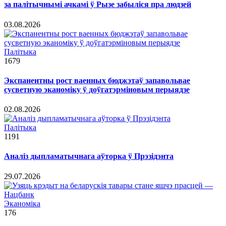
за палітычнымі ачкамі ў Рызе забыліся пра людзей
03.08.2026
Палітыка
1679
Экспанентны рост ваенных бюджэтаў запавольвае
сусветную эканоміку ў доўгатэрміновым перыядзе
02.08.2026
Палітыка
1191
Аналіз дыпламатычнага аўторка ў Прэзідэнта
29.07.2026
Эканоміка
176