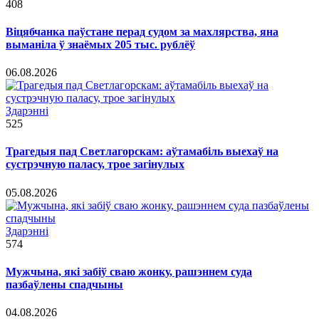
408
Віцябчанка паўстане перад судом за махлярства, яна
выманіла ў знаёмых 205 тыс. рублёў
06.08.2026
Здарэннi
525
Трагедыя пад Светлагорскам: аўтамабіль выехаў на
сустрэчную паласу, трое загінулых
05.08.2026
Здарэннi
574
Мужчына, які забіў сваю жонку, рашэннем суда
пазбаўлены спадчыны
04.08.2026