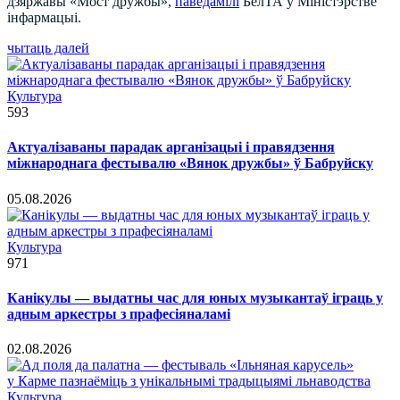
дзяржавы «Мост дружбы»,
паведамілі
БелТА ў Міністэрстве
інфармацыі.
чытаць далей
Культура
593
Актуалізаваны парадак арганізацыі і правядзення
міжнароднага фестывалю «Вянок дружбы» ў Бабруйску
05.08.2026
Культура
971
Канікулы — выдатны час для юных музыкантаў іграць у
адным аркестры з прафесіяналамі
02.08.2026
Культура