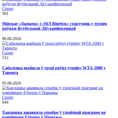
Спорт
361
Мінскае «Дынама» і «МЛ Віцебск» стартуюць у трэцім
раўндзе футбольнай Лігі канферэнцый
06.08.2026
Спорт
512
Сабаленка выйшла ў трэці раўнд турніру WTA-1000 у
Таронта
05.08.2026
Спорт
644
Хандошка заваявала серабро ў тэхнічнай праграме на
чэмпіянаце Еўропы ў Парыжы