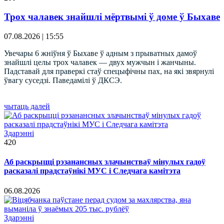
Трох чалавек знайшлі мёртвымі ў доме ў Быхаве
07.08.2026 | 15:55
Увечары 6 жніўня ў Быхаве ў адным з прыватных дамоў
знайшлі целы трох чалавек — двух мужчын і жанчыны.
Падставай для праверкі стаў спецыфічны пах, на які звярнулі
ўвагу суседзі. Паведамілі ў ДКСЭ.
чытаць далей
Здарэннi
420
Аб раскрыцці рэзанансных злачынстваў мінулых гадоў
расказалі прадстаўнікі МУС і Следчага камітэта
06.08.2026
Здарэннi