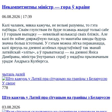
Некампетэнтны міністр — гора ў краіне
06.08.2026 | 17:39
Калі чалавек, мякка кажучы, не вельмі разумны, то гэта
паўбяды. Сваім глупствам ён будзе псаваць жыццё толькі сабе
і ў горшым выпадку — невялікай колькасці сваіх блізкіх. Але
калі ён зойме дзяржаўную пасаду, то маштабы шкоды будуць
значна больш істотнымі. У гэтым можна лёгка пераканацца,
калі зірнуць на дзеянні асобных прадстаўнікоў так званай
латвійскай «эліты», а ў прыватнасці — на дзеянні Яніса
Дамбравы, міністра ўнутраных спраў у нядаўна прызначаным
урадзе Андрыса Кулбергса.
чытаць далей
У свеце
778
Што кажуць у Латвіі пра сітуацыю на граніцы з Беларуссю
03.08.2026