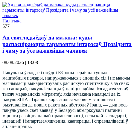
Палітыка
577
Ад святлодыёдаў да малака: куды
распасціраюцца гарызонты інтарэсаў Прэзідэнта
і чаму за ўсё важнейшы чалавек
08.08.2026 | 13:08
Пакуль на ўсходзе і поўдні Еўропы гераічна тушылі
маштабныя пажары, напружваючыся з апошніх сіл і не маючы
магчымасці выкарыстоўваць расійскую спецтэхніку з-за сваіх
жа санкцый, пакуль іспанцы ў паніцы адбіваліся ад дзясяткаў
тысяч мараканскіх мігрантаў, якія нечакана наляцелі да іх,
пакуль ЗША і Ізраіль скарысталіся часовым зацішшам і
рыхтаваліся да новых ракетных абстрэлаў Ірана, — дык вось,
пакуль увесь свет ваяваў, у Беларусі абмяркоўвалі пытанні
мірнага развіцця нашай прамысловасці, сельскай гаспадаркі,
інавацый і імпартазамяшчэння, кааперацыі і справядлівасці ў
аплаце працы.