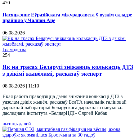
470
Пасяджэнне Еўразійскага міжурадсавета ў вузкім складзе
прайшло ў Чалпон-Аце
06.08.2026
Грамадства
254
Як на трасах Беларусі зніжаюць колькасць ДТЗ
з дзікімі жывёламі, расказаў эксперт
08.08.2026 | 11:10
Якая работа праводзіцца дзеля зніжэння колькасці ДТЗ з
удзелам дзікіх жывёл, расказаў БелТА начальнік галіновай
дарожнай лабараторыі Беларускага дарожнага навукова-
даследчага інстытута «БелдарНДІ» Сяргей Кабак.
чытаць далей