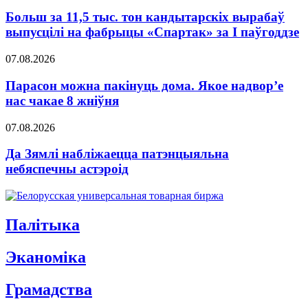
Больш за 11,5 тыс. тон кандытарскіх вырабаў
выпусцілі на фабрыцы «Спартак» за І паўгоддзе
07.08.2026
Парасон можна пакінуць дома. Якое надвор’е
нас чакае 8 жніўня
07.08.2026
Да Зямлі набліжаецца патэнцыяльна
небяспечны астэроід
Палітыка
Эканомiка
Грамадства