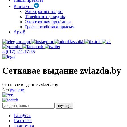
Нашы праекты
Кантакты
Электронны зварот
Тэлефонны даведнік
Электронная прыёмная
Графік асабістага прыёму
Архіў
8 (017) 311-17-35
Сеткавае выданне zviazda.by
Сеткавае выданне zviazda.by
бел
рус
eng
Галоўнае
Палітыка
Эканоміка