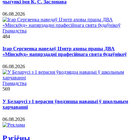
чыгункі імя К. С. Заслонава
06.08.2026
Грамадства
484
Ігар Сергяенка наведаў Цэнтр аховы працы ДВА
«Мінскбуд» напярэдадні прафесійнага свята будаўнікоў
06.08.2026
Грамадства
569
У Беларусі з 1 верасня ўводзяцца навацыі ў школьным
харчаванні
06.08.2026
Рэгiёны