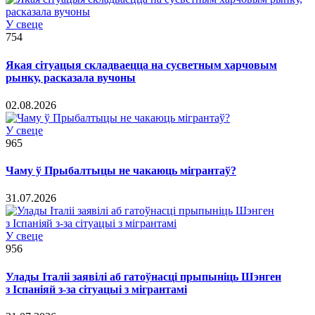
У свеце
754
Якая сітуацыя складваецца на сусветным харчовым
рынку, расказала вучоны
02.08.2026
У свеце
965
Чаму ў Прыбалтыцы не чакаюць мігрантаў?
31.07.2026
У свеце
956
Улады Італіі заявілі аб гатоўнасці прыпыніць Шэнген
з Іспаніяй з-за сітуацыі з мігрантамі