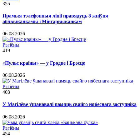
355
Прамыя тэлефонныя лініі правядуць 8 жніўня
аблвыканкамы і Мінгарвыканкам
06.08.2026
Рэгіёны
419
«Пульс краіны» — у Гродне і Брэсце
06.08.2026
Рэгіёны
403
У Магілёве ўшанавалі памяць свайго нябеснага заступніка
06.08.2026
Рэгіёны
454