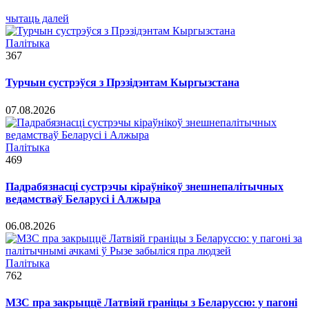
чытаць далей
Палітыка
367
Турчын сустрэўся з Прэзідэнтам Кыргызстана
07.08.2026
Палітыка
469
Падрабязнасці сустрэчы кіраўнікоў знешнепалітычных
ведамстваў Беларусі і Алжыра
06.08.2026
Палітыка
762
МЗС пра закрыццё Латвіяй граніцы з Беларуссю: у пагоні