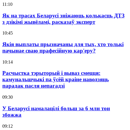
11:10
Як на трасах Беларусі зніжаюць колькасць ДТЗ
з дзікімі жывёламі, расказаў эксперт
10:45
Якія выплаты прызначаны для тых, хто толькі
пачынае сваю прафесійную кар'еру?
10:14
Расчыстка тэрыторый і вываз смецця:
камунальшчыкі па ўсёй краіне наводзяць
парадак пасля непагадзі
09:30
У Беларусі намалацілі больш за 6 млн тон
збожжа
09:12