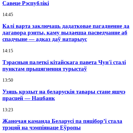
Савеце Рэспублікі
14:45
Калі варта заключаць дадатковае пагадненне да
дагавора рэнты, каму выдаецца пасведчанне аб
спадчыне — адказ даў натарыус
14:15
Тэрасныя палеткі кітайскага павета Чун'і сталі
пунктам прыцягнення турыстаў
13:50
Узяць крэдыт на беларускія тавары стане яшчэ
прасцей — Нацбанк
13:23
Жаночая каманда Беларусі па пяцібор’і стала
трэцяй на чэмпіянаце Еўропы