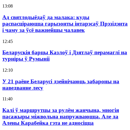
13:08
Ад святлодыёдаў да малака: куды
распасціраюцца гарызонты інтарэсаў Прэзідэнта
і чаму за ўсё важнейшы чалавек
12:45
Беларускія барцы Казлоў і Дзятлаў перамаглі на
турніры ў Румыніі
12:10
У 21 раёне Беларусі дзейнічаюць забароны на
наведванне лесу
11:40
Калі ў маршрутцы за рулём жанчына, многія
пасажыры міжвольна напружваюцца. Але да
Алены Карабейка гэта не адносіцца