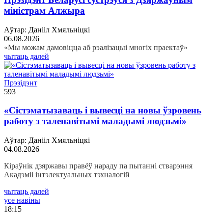
міністрам Алжыра
Аўтар: Данііл Хмяльніцкі
06.08.2026
«Мы можам дамовіцца аб рэалізацыі многіх праектаў»
чытаць далей
Прэзідэнт
593
«Сістэматызаваць і вывесці на новы ўзровень
работу з таленавітымі маладымі людзьмі»
Аўтар: Данііл Хмяльніцкі
04.08.2026
Кіраўнік дзяржавы правёў нараду па пытанні стварэння
Акадэміі інтэлектуальных тэхналогій
чытаць далей
усе навіны
18:15