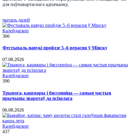
для паўнавартаснага адпачынку.
чытаць далей
Калейдаскоп
366
Фестываль навукі пройдзе 5–6 верасня ў Мінску
07.08.2026
Калейдаскоп
390
Трывога, кашмары і бяссонніца — самыя частыя
прычыны зваротаў да псіхолага
06.08.2026
Калейдаскоп
437