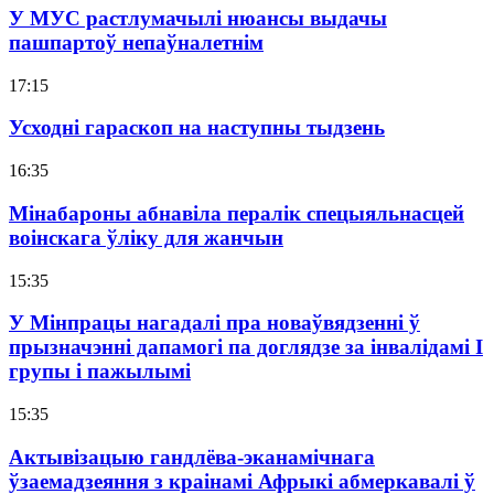
У МУС растлумачылі нюансы выдачы
пашпартоў непаўналетнім
17:15
Усходні гараскоп на наступны тыдзень
16:35
Мінабароны абнавіла пералік спецыяльнасцей
воінскага ўліку для жанчын
15:35
У Мінпрацы нагадалі пра новаўвядзенні ў
прызначэнні дапамогі па доглядзе за інвалідамі I
групы і пажылымі
15:35
Актывізацыю гандлёва-эканамічнага
ўзаемадзеяння з краінамі Афрыкі абмеркавалі ў