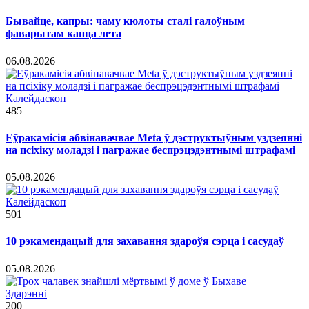
Бывайце, капры: чаму кюлоты сталі галоўным
фаварытам канца лета
06.08.2026
Калейдаскоп
485
Еўракамісія абвінавачвае Meta ў дэструктыўным уздзеянні
на псіхіку моладзі і пагражае беспрэцэдэнтнымі штрафамі
05.08.2026
Калейдаскоп
501
10 рэкамендацый для захавання здароўя сэрца і сасудаў
05.08.2026
Здарэннi
200