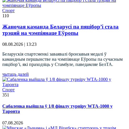
Спорт
110
Жаночая каманда Беларусі па пяцібор’і стала
трэцяй на чэмпіянаце Еўропы
08.08.2026 | 13:23
Беларускія спартсменкі заваявалі бронзавыя медалі ў
камандным першынстве на чэмпіянаце Еўропы па сучасным
пяцібор’і, які праходзіць у Стамбуле, паведамляе БелТА.
чытаць далей
Спорт
351
Сабаленка выйшла ў 1/8 фіналу турніру WTA-1000 у
Таронта
07.08.2026