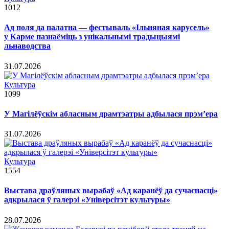
1012
Ад поля да палатна — фестываль «Ільняная карусель»
у Карме пазнаёміць з унікальнымі традыцыямі
льнаводства
31.07.2026
Культура
1099
У Магілёўскім абласным драмтэатры адбылася прэм’ера
31.07.2026
Культура
1554
Выстава драўляных вырабаў «Ад каранёў да сучаснасці»
адкрылася ў галерэі «Універсітэт культуры»
28.07.2026