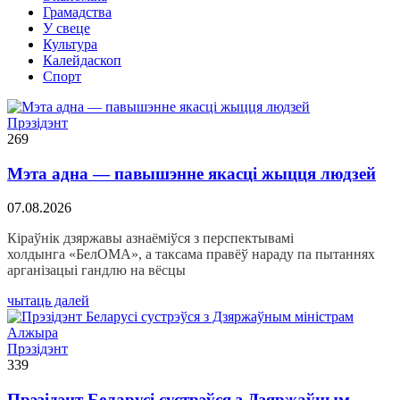
Грамадства
У свеце
Культура
Калейдаскоп
Спорт
Прэзідэнт
269
Мэта адна — павышэнне якасці жыцця людзей
07.08.2026
Кіраўнік дзяржавы азнаёміўся з перспектывамі
холдынга «БелОМА», а таксама правёў нараду па пытаннях
арганізацыі гандлю на вёсцы
чытаць далей
Прэзідэнт
339
Прэзідэнт Беларусі сустрэўся з Дзяржаўным