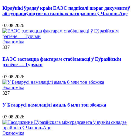
Кіраўнікі ўрадаў краін ЕАЭС падпісалі шэраг дакументаў
аб супрацоўніцтве па выніках пасяджэння ў Чалпон-Аце
07.08.2026
Эканоміка
337
ЕАЭС застаецца фактарам стабільнасці ў Еўразійскім
рэгіёне — Турчын
07.08.2026
Эканоміка
327
У Беларусі намалацілі амаль 6 млн тон збожжа
07.08.2026
Эканоміка