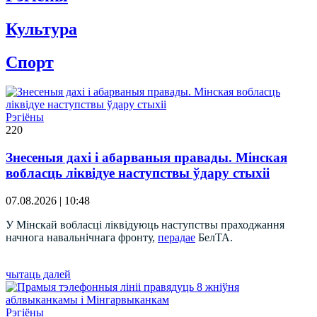
Культура
Спорт
Рэгіёны
220
Знесеныя дахі і абарваныя правады. Мінская
вобласць ліквідуе наступствы ўдару стыхіі
07.08.2026 | 10:48
У Мінскай вобласці ліквідуюць наступствы праходжання
начнога навальнічнага фронту,
перадае
БелТА.
чытаць далей
Рэгіёны