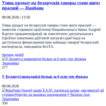
Узяць крэдыт на беларускія тавары стане яшчэ
прасцей — Нацбанк
08.08.2026 | 13:50
Узяць крэдыт на беларускія тавары стане яшчэ прасцей —
намеснік старшыні праўлення Нацыянальнага банка Андрэй
Картун пракаменціраваў, як павелічэнне дапушчальнага
ўзроўню паказчыка даўгавой нагрузкі адаб’ецца на
даступнасці фінансавання пры набыцці тавараў беларускай
вытворчасці, паведаміла БелТА.
чытаць далей
Эканоміка
277
У Беларусі намалацілі больш за 6 млн тон збожжа
08.08.2026
Эканоміка
350