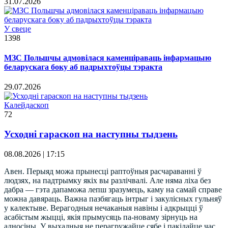
31.07.2026
У свеце
1398
МЗС Польшчы адмовілася каменціраваць інфармацыю
беларускага боку аб падрыхтоўцы тэракта
29.07.2026
Калейдаскоп
72
Усходні гараскоп на наступны тыдзень
08.08.2026 | 17:15
Авен. Перыяд можа прынесці раптоўныя расчараванні ў
людзях, на падтрымку якіх вы разлічвалі. Але няма ліха без
дабра — гэта дапаможа лепш зразумець, каму на самай справе
можна давяраць. Важна пазбягаць інтрыг і закулісных гульняў
у калектыве. Верагодныя нечаканыя навіны і адкрыцці ў
асабістым жыцці, якія прымусяць па-новаму зірнуць на
адносіны. У выхадныя не перагружайце сябе і пакідайце час