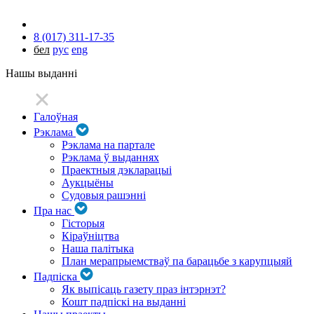
8 (017) 311-17-35
бел
рус
eng
Нашы выданні
Галоўная
Рэклама
Рэклама на партале
Рэклама ў выданнях
Праектныя дэкларацыі
Аукцыёны
Судовыя рашэнні
Пра нас
Гісторыя
Кіраўніцтва
Наша палітыка
План мерапрыемстваў па барацьбе з карупцыяй
Падпіска
Як выпісаць газету праз інтэрнэт?
Кошт падпіскі на выданні