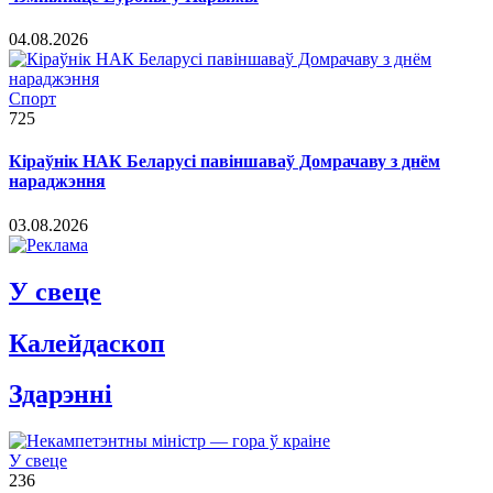
04.08.2026
Спорт
725
Кіраўнік НАК Беларусі павіншаваў Домрачаву з днём
нараджэння
03.08.2026
У свеце
Калейдаскоп
Здарэннi
У свеце
236