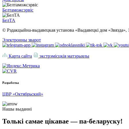
Белтаможсэрвіс
БелТА
© Рэдакцыйна-выдавецкая установа «Выдавецкі дом «Звязда», 
Электронны зварот
Карта сайта
экстрэмісцкія матэрыялы
Разработка
ЦВР «Октябрьский»
Нашы выданні
Толькі самае цікавае — па-беларуску!