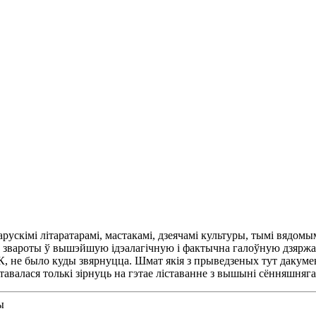
арускімі літаратарамі, мастакамі, дзеячамі культуры, тымі вядом
х звароты ў вышэйшую ідэалагічную і фактычна галоўную дзяржа
, не было куды звярнуцца. Шмат якія з прыведзеных тут дакумен
тавалася толькі зірнуць на гэтае ліставанне з вышыні сённяшняга
ы