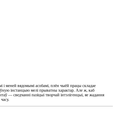
ымі і меней вядомымі асобамі, плён чыёй працы складае
ўную інстанцыю мелі прыватны характар. Але ж, каб
таў — сведчанні пазіцыі творчай інтэлігенцыі, яе жадання
 часу.