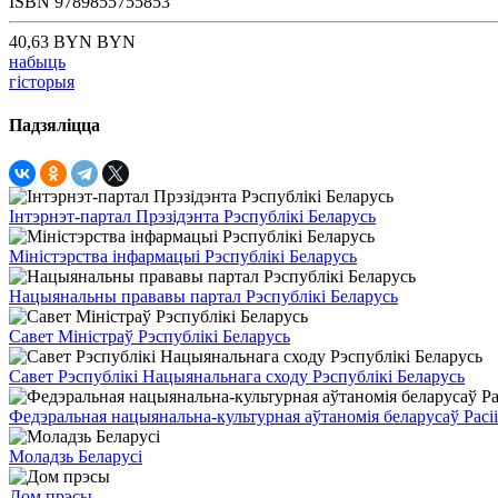
ISBN
9789855755853
40,63 BYN BYN
набыць
гісторыя
Падзяліцца
Інтэрнэт-партал Прэзідэнта Рэспублікі Беларусь
Міністэрства інфармацыі Рэспублікі Беларусь
Нацыянальны прававы партал Рэспублікі Беларусь
Савет Міністраў Рэспублікі Беларусь
Савет Рэспублікі Нацыянальнага сходу Рэспублікі Беларусь
Федэральная нацыянальна-культурная аўтаномія беларусаў Расіі
Моладзь Беларусі
Дом прэсы