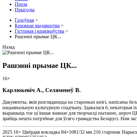
Проза
Прыгоды
Галоўная
>
Книжнае выдавецтва
>
Гісторыя і краязнаўства
>
Рашэнні прымае ЦК...
Назад
Рашэнні прымае ЦК...
16+
Карлюкевіч А., Селяменеў В.
Дакументы, якія разглядаюцца на старонках кнігі, напісаны бел
нацыянальную культурную спадчыну. Здавалася б, некаторыя і
вырашыць тое ці іншае важнае для творчасці пытанне, апроч ЦК
зрабіць нешта патрэбнае для ўсяго грамадства Беларусі. Нам зас
2025
16+
Цвёрдая вокладка
84×1081/32 мм
216 старонак
Нарыс