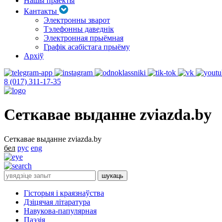
Нашы праекты
Кантакты
Электронны зварот
Тэлефонны даведнік
Электронная прыёмная
Графік асабістага прыёму
Архіў
8 (017) 311-17-35
Сеткавае выданне zviazda.by
Сеткавае выданне zviazda.by
бел
рус
eng
Гісторыя і краязнаўства
Дзіцячая літаратура
Навукова-папулярная
Паэзія