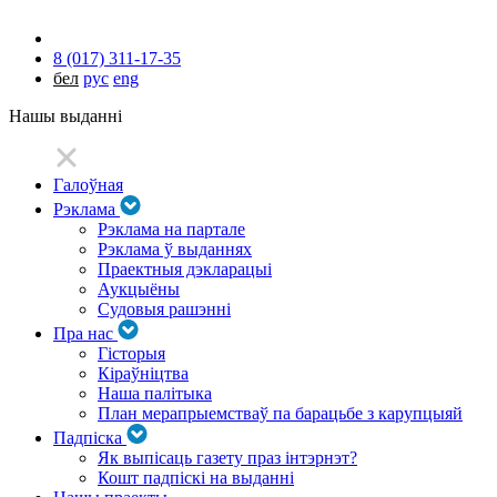
8 (017) 311-17-35
бел
рус
eng
Нашы выданні
Галоўная
Рэклама
Рэклама на партале
Рэклама ў выданнях
Праектныя дэкларацыі
Аукцыёны
Судовыя рашэнні
Пра нас
Гісторыя
Кіраўніцтва
Наша палітыка
План мерапрыемстваў па барацьбе з карупцыяй
Падпіска
Як выпісаць газету праз інтэрнэт?
Кошт падпіскі на выданні