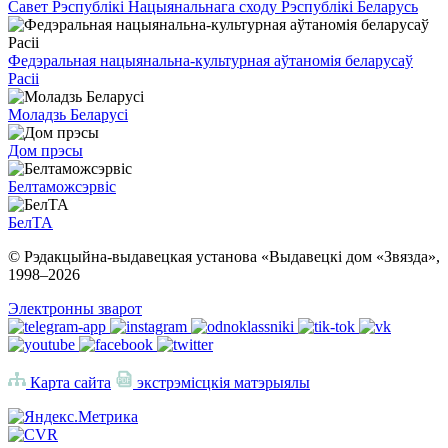
Савет Рэспублікі Нацыянальнага сходу Рэспублікі Беларусь
Федэральная нацыянальна-культурная аўтаномія беларусаў
Расіі
Моладзь Беларусі
Дом прэсы
Белтаможсэрвіс
БелТА
© Рэдакцыйна-выдавецкая установа «Выдавецкі дом «Звязда»,
1998–
2026
Электронны зварот
Карта сайта
экстрэмісцкія матэрыялы