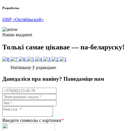
Разработка
ЦВР «Октябрьский»
Нашы выданні
Толькі самае цікавае — па-беларуску!
Напішыце ў рэдакцыю
Даведаліся пра навіну? Паведаміце нам
Введите символы с картинки
*