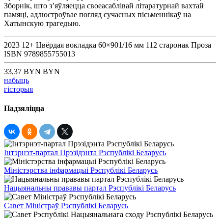
Зборнік, што з’яўляецца своеасаблівай літаратурнай вахтай
памяці, адлюстроўвае погляд сучасных пісьменнікаў на
Хатынскую трагедыю.
2023
12+
Цвёрдая вокладка
60×901/16 мм
112 старонак
Проза
ISBN
9789855755013
33,37 BYN BYN
набыць
гісторыя
Падзяліцца
Інтэрнэт-партал Прэзідэнта Рэспублікі Беларусь
Міністэрства інфармацыі Рэспублікі Беларусь
Нацыянальны прававы партал Рэспублікі Беларусь
Савет Міністраў Рэспублікі Беларусь