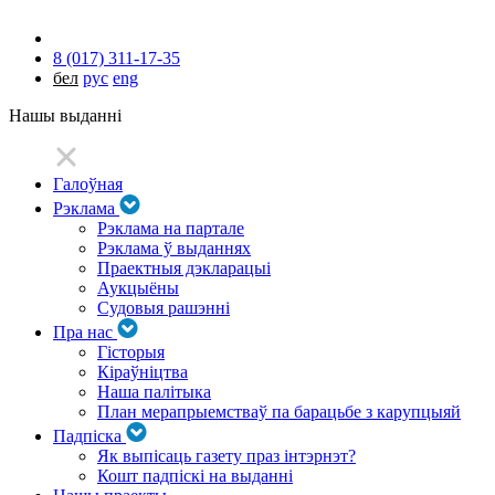
8 (017) 311-17-35
бел
рус
eng
Нашы выданні
Галоўная
Рэклама
Рэклама на партале
Рэклама ў выданнях
Праектныя дэкларацыі
Аукцыёны
Судовыя рашэнні
Пра нас
Гісторыя
Кіраўніцтва
Наша палітыка
План мерапрыемстваў па барацьбе з карупцыяй
Падпіска
Як выпісаць газету праз інтэрнэт?
Кошт падпіскі на выданні