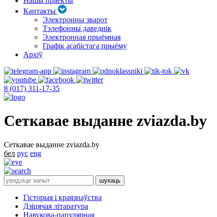
Нашы праекты
Кантакты
Электронны зварот
Тэлефонны даведнік
Электронная прыёмная
Графік асабістага прыёму
Архіў
8 (017) 311-17-35
Сеткавае выданне zviazda.by
Сеткавае выданне zviazda.by
бел
рус
eng
Гісторыя і краязнаўства
Дзіцячая літаратура
Навукова-папулярная