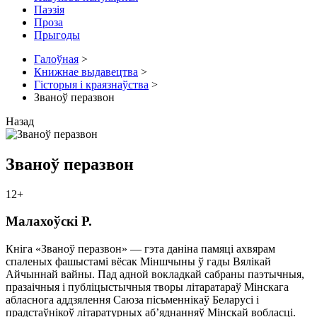
Паэзія
Проза
Прыгоды
Галоўная
>
Книжнае выдавецтва
>
Гісторыя і краязнаўства
>
Званоў перазвон
Назад
Званоў перазвон
12+
Малахоўскі Р.
Кніга «Званоў перазвон» — гэта даніна памяці ахвярам
спаленых фашыстамі вёсак Міншчыны ў гады Вялікай
Айчыннай вайны. Пад адной вокладкай сабраны паэтычныя,
празаічныя і публіцыстычныя творы літаратараў Мінскага
абласнога аддзялення Саюза пісьменнікаў Беларусі і
прадстаўнікоў літаратурных аб’яднанняў Мінскай вобласці.