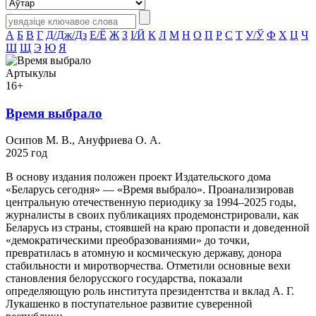
А
Б
В
Г
Д/Дж/Дз
Е/Ё
Ж
З
І/Й
К
Л
М
Н
О
П
Р
С
Т
У/Ў
Ф
Х
Ц
Ч
Ш
Щ
Э
Ю
Я
Артыкулы
16+
Время выбрало
Осипов М. В., Ануфриева О. А.
2025 год
В основу издания положен проект Издательского дома
«Беларусь сегодня» — «Время выбрало». Проанализировав
центральную отечественную периодику за 1994–2025 годы,
журналисты в своих публикациях продемонстрировали, как
Беларусь из страны, стоявшей на краю пропасти и доведенной
«демократическими преобразованиями» до точки,
превратилась в атомную и космическую державу, донора
стабильности и миротворчества. Отметили основные вехи
становления белорусского государства, показали
определяющую роль института президентства и вклад А. Г.
Лукашенко в поступательное развитие суверенной