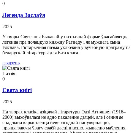
0
Легенда Заслаўя
2025
У творы Святланы Быкавай у паэтычнай форме ўвасабляецца
легенда пра полацкую княжну Рагнеду і яе мужнага сына
Ізяслава. Гістарычная паэма ўключана ў вучэбную праграму па
беларускай літаратуры для 6-га класа.
глядзець
Паэзія
0
Свята кнігі
2025
На творах класіка дзіцячай літаратуры Эдзі Агняцвет (1916–
2000) выхоўвалася не адно пакаленне дзяцей, але і сёння яе
спадчына карыстаецца неверагоднай папулярнасцю,
прыцягваючы ўвагу сваёй дасціпнасцю, жывасцю маўлення,