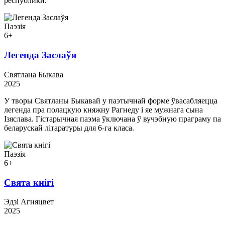
республики.
Паэзія
6+
Легенда Заслаўя
Святлана Быкава
2025
У творы Святланы Быкавай у паэтычнай форме ўвасабляецца
легенда пра полацкую княжну Рагнеду і яе мужнага сына
Ізяслава. Гістарычная паэма ўключана ў вучэбную праграму па
беларускай літаратуры для 6-га класа.
Паэзія
6+
Свята кнігі
Эдзі Агняцвет
2025