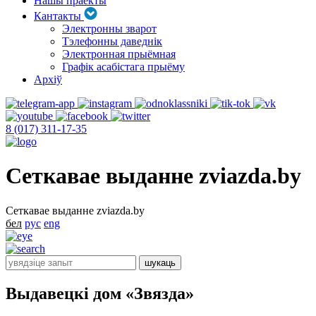
Нашы праекты
Кантакты
Электронны зварот
Тэлефонны даведнік
Электронная прыёмная
Графік асабістага прыёму
Архіў
8 (017) 311-17-35
Сеткавае выданне zviazda.by
Сеткавае выданне zviazda.by
бел
рус
eng
Выдавецкі дом «Звязда»