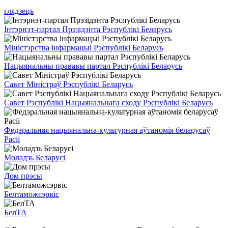
глядзець
Інтэрнэт-партал Прэзідэнта Рэспублікі Беларусь
Міністэрства інфармацыі Рэспублікі Беларусь
Нацыянальны прававы партал Рэспублікі Беларусь
Савет Міністраў Рэспублікі Беларусь
Савет Рэспублікі Нацыянальнага сходу Рэспублікі Беларусь
Федэральная нацыянальна-культурная аўтаномія беларусаў
Расіі
Моладзь Беларусі
Дом прэсы
Белтаможсэрвіс
БелТА