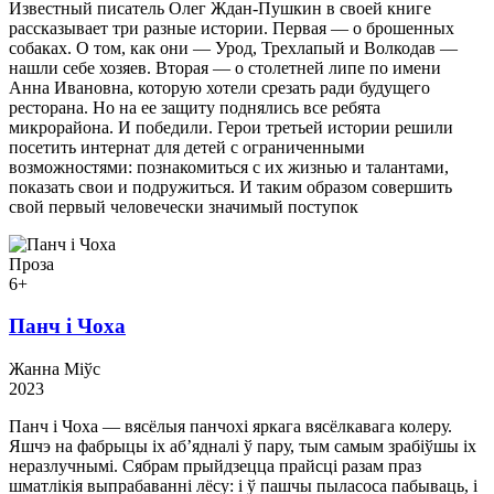
Известный писатель Олег Ждан-Пушкин в своей книге
рассказывает три разные истории. Первая — о брошенных
собаках. О том, как они — Урод, Трехлапый и Волкодав —
нашли себе хозяев. Вторая — о столетней липе по имени
Анна Ивановна, которую хотели срезать ради будущего
ресторана. Но на ее защиту поднялись все ребята
микрорайона. И победили. Герои третьей истории решили
посетить интернат для детей с ограниченными
возможностями: познакомиться с их жизнью и талантами,
показать свои и подружиться. И таким образом совершить
свой первый человечески значимый поступок
Проза
6+
Панч і Чоха
Жанна Міўс
2023
Панч і Чоха — вясёлыя панчохі яркага вясёлкавага колеру.
Яшчэ на фабрыцы іх аб’ядналі ў пару, тым самым зрабіўшы іх
неразлучнымі. Сябрам прыйдзецца прайсці разам праз
шматлікія выпрабаванні лёсу: і ў пашчы пыласоса пабываць, і