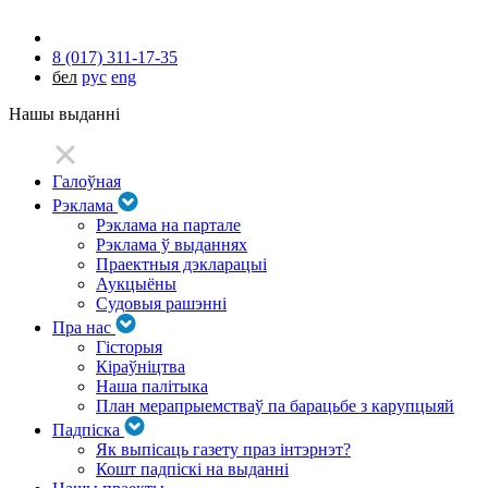
8 (017) 311-17-35
бел
рус
eng
Нашы выданні
Галоўная
Рэклама
Рэклама на партале
Рэклама ў выданнях
Праектныя дэкларацыі
Аукцыёны
Судовыя рашэнні
Пра нас
Гісторыя
Кіраўніцтва
Наша палітыка
План мерапрыемстваў па барацьбе з карупцыяй
Падпіска
Як выпісаць газету праз інтэрнэт?
Кошт падпіскі на выданні