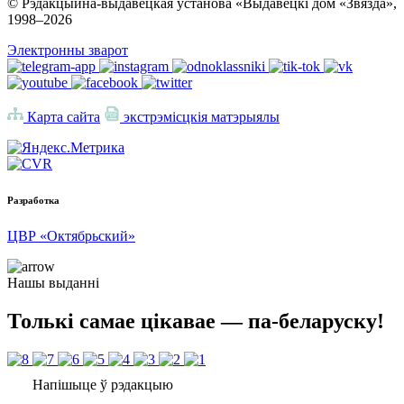
© Рэдакцыйна-выдавецкая установа «Выдавецкі дом «Звязда»,
1998–
2026
Электронны зварот
Карта сайта
экстрэмісцкія матэрыялы
Разработка
ЦВР «Октябрьский»
Нашы выданні
Толькі самае цікавае — па-беларуску!
Напішыце ў рэдакцыю