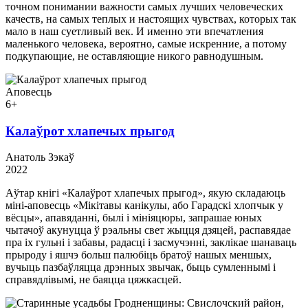
точном понимании важности самых лучших человеческих
качеств, на самых теплых и настоящих чувствах, которых так
мало в наш суетливый век. И именно эти впечатления
маленького человека, вероятно, самые искренние, а потому
подкупающие, не оставляющие никого равнодушным.
Аповесць
6+
Калаўрот хлапечых прыгод
Анатоль Зэкаў
2022
Аўтар кнігі «Калаўрот хлапечых прыгод», якую складаюць
міні-аповесць «Мікітавы канікулы, або Гарадскі хлопчык у
вёсцы», апавяданні, былі і мініяцюры, запрашае юных
чытачоў акунуцца ў рэальны свет жыцця дзяцей, распавядае
пра іх гульні і забавы, радасці і засмучэнні, заклікае шанаваць
прыроду і яшчэ больш палюбіць братоў нашых меншых,
вучыць пазбаўляцца дрэнных звычак, быць сумленнымі і
справядлівымі, не баяцца цяжкасцей.