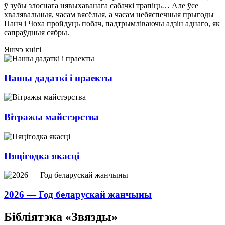
ў зубы злоснага нявыхаванага сабачкі трапіць… Але ўсе
хвалявальныя, часам вясёлыя, а часам небяспечныя прыгоды
Панч і Чоха пройдуць побач, падтрымліваючы адзін аднаго, як
сапраўдныя сябры.
Яшчэ кнігі
Нашы дадаткі і праекты
Вітражы майстэрства
Пяцігодка якасці
2026 — Год беларускай жанчыны
Бібліятэка «Звязды»