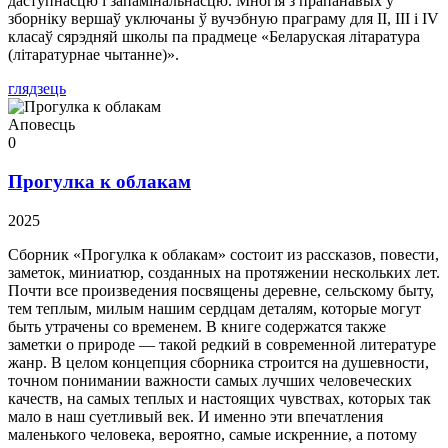
даступнасцю і запамінальнасцю. Многія з прапанавых у
зборніку вершаў уключаны ў вучэбную праграму для II, III і IV
класаў сярэдняй школы па прадмеце «Беларуская літаратура
(літаратурнае чытанне)».
глядзець
Аповесць
0
Прогулка к облакам
2025
Сборник «Прогулка к облакам» состоит из рассказов, повести,
заметок, миниатюр, созданных на протяжении нескольких лет.
Почти все произведения посвящены деревне, сельскому быту,
тем теплым, милым нашим сердцам деталям, которые могут
быть утрачены со временем. В книге содержатся также
заметки о природе — такой редкий в современной литературе
жанр. В целом концепция сборника строится на душевности,
точном понимании важности самых лучших человеческих
качеств, на самых теплых и настоящих чувствах, которых так
мало в наш суетливый век. И именно эти впечатления
маленького человека, вероятно, самые искренние, а потому