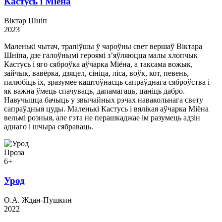
Кастусь і Міёна
Віктар Шніп
2023
Маленькі чытач, трапіўшы ў чароўны свет вершаў Віктара
Шніпа, дзе галоўнымі героямі з’яўляюцца малы хлопчык
Кастусь і яго сяброўка аўчарка Міёна, а таксама вожык,
зайчык, вавёрка, дзяцел, сініца, ліса, воўк, кот, певень,
палюбіць іх, зразумее каштоўнасць сапраўднага сяброўства і
як важна ўмець спачуваць, дапамагаць, цаніць дабро.
Навучыцца бачыць у звычайных рэчах навакольнага свету
сапраўдныя цуды. Маленькі Кастусь і вялікая аўчарка Міёна
вельмі розныя, але гэта не перашкаджае ім разумець адзін
аднаго і шчыра сябраваць.
Проза
6+
Урод
О.А. Ждан-Пушкин
2022