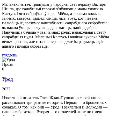
Маленькі чытач, трапіўшы ў чароўны свет вершаў Віктара
Шніпа, дзе галоўнымі героямі з’яўляюцца малы хлопчык
Кастусь і яго сяброўка аўчарка Міёна, а таксама вожык,
зайчык, вавёрка, дзяцел, сініца, ліса, воўк, кот, певень,
палюбіць іх, зразумее каштоўнасць сапраўднага сяброўства і
як важна ўмець спачуваць, дапамагаць, цаніць дабро.
Навучыцца бачыць у звычайных рэчах навакольнага свету
сапраўдныя цуды. Маленькі Кастусь і вялікая аўчарка Міёна
вельмі розныя, але гэта не перашкаджае ім разумець адзін
аднаго і шчыра сябраваць.
глядзець
Проза
0
Урод
2022
Известный писатель Олег Ждан-Пушкин в своей книге
рассказывает три разные истории. Первая — о брошенных
собаках. О том, как они — Урод, Трехлапый и Волкодав —
нашли себе хозяев. Вторая — о столетней липе по имени