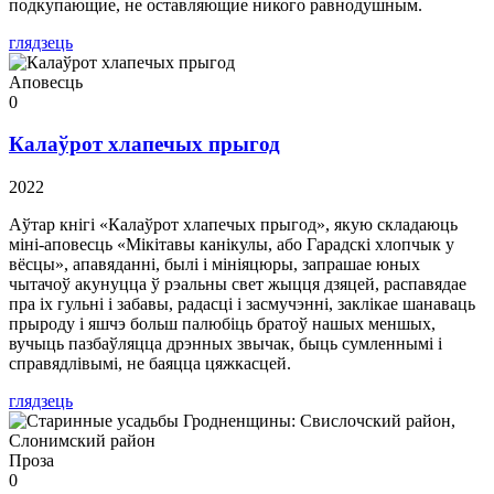
подкупающие, не оставляющие никого равнодушным.
глядзець
Аповесць
0
Калаўрот хлапечых прыгод
2022
Аўтар кнігі «Калаўрот хлапечых прыгод», якую складаюць
міні-аповесць «Мікітавы канікулы, або Гарадскі хлопчык у
вёсцы», апавяданні, былі і мініяцюры, запрашае юных
чытачоў акунуцца ў рэальны свет жыцця дзяцей, распавядае
пра іх гульні і забавы, радасці і засмучэнні, заклікае шанаваць
прыроду і яшчэ больш палюбіць братоў нашых меншых,
вучыць пазбаўляцца дрэнных звычак, быць сумленнымі і
справядлівымі, не баяцца цяжкасцей.
глядзець
Проза
0