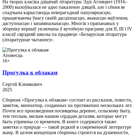
На творах класіка дзіцячай літаратуры Эдзі Агняцвет (1916–
2000) выхоўвалася не адно пакаленне дзяцей, але і сёння яе
спадчына карыстаецца неверагоднай папулярнасцю,
прыцягваючы ўвагу сваёй дасціпнасцю, жывасцю маўлення,
даступнасцю і запамінальнасцю. Многія з прапанавых у
зборніку вершаў уключаны ў вучэбную праграму для II, III і IV
класаў сярэдняй школы па прадмеце «Беларуская літаратура
(літаратурнае чытанне)».
Аповесць
16+
Прогулка к облакам
Сергей Климкович
2025
Сборник «Прогулка к облакам» состоит из рассказов, повести,
заметок, миниатюр, созданных на протяжении нескольких лет.
Почти все произведения посвящены деревне, сельскому быту,
тем теплым, милым нашим сердцам деталям, которые могут
быть утрачены со временем. В книге содержатся также
заметки о природе — такой редкий в современной литературе
жанр. В целом концепция сборника строится на душевности,