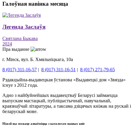
Галоўная навінка месяца
Легенда Заслаўя
Святлана Быкава
2024
Пра выданне
г. Мінск, вул. Б. Хмяльніцкага, 10а
8 (017) 311-16-57
|
8 (017) 311-16-51
|
8 (017) 271-79-65
Рэдакцыйна-выдавецкая ўстанова «Выдавецкі дом «Звязда»
існуе з 2012 года.
Адно з найбуйнейшых выдавецтваў Беларусі займаецца
выпускам мастацкай, публіцыстычнай, навучальнай,
краязнаўчай літаратуры, а таксама дзіцячых кніжак на рускай і
беларускай мове.
Ніжэй вы можаце азнаёміцца ​​з каталогам нашых кніг