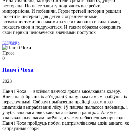
Анна Ивановна, которую хотели срезать ради будущего
ресторана. Но на ее защиту поднялись все ребята
микрорайона. И победили. Герои третьей истории решили
посетить интернат для детей с ограниченными
возможностями: познакомиться с их жизнью и талантами,
показать свои и подружиться. И таким образом совершить
свой первый человечески значимый поступок
глядзець
Проза
0
Панч і Чоха
2023
Панч і Чоха — вясёлыя панчохі яркага вясёлкавага колеру.
Яшчэ на фабрыцы іх аб’ядналі ў пару, тым самым зрабіўшы іх
неразлучнымі. Сябрам прыйдзецца прайсці разам праз
шматлікія выпрабаванні лёсу: і ў пашчы пыласоса пабываць, і
ў зубы злоснага нявыхаванага сабачкі трапіць… Але ўсе
хвалявальныя, часам вясёлыя, а часам небяспечныя прыгоды
Панч і Чоха пройдуць побач, падтрымліваючы адзін аднаго, як
сапраўдныя сябры.