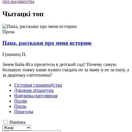
пра выдавецтва
Чытацкі топ
Проза
Папа, расскажи про меня историю
Гушинец П.
Зачем Баба-Яга прилетела в детский сад? Почему самую
большую ложку каши нужно съедать не за маму и не за папу, а
за дяденьку-сантехника?
Гісторыя і краязнаўства
Дзіцячая літаратура
Навукова-папулярная
Паэзія
Проза
Прыгоды
Навінка