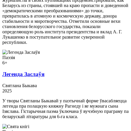
журналисты в своих публикациях продемонстрировали, как
Беларусь из страны, стоявшей на краю пропасти и доведенной
«демократическими преобразованиями» до точки,
превратилась в атомную и космическую державу, донора
стабильности и миротворчества. Отметили основные вехи
становления белорусского государства, показали
определяющую роль института президентства и вклад А. Г.
Лукашенко в поступательное развитие суверенной
республики.
Паэзія
6+
Легенда Заслаўя
Святлана Быкава
2025
У творы Святланы Быкавай у паэтычнай форме ўвасабляецца
легенда пра полацкую княжну Рагнеду і яе мужнага сына
Ізяслава. Гістарычная паэма ўключана ў вучэбную праграму па
беларускай літаратуры для 6-га класа.