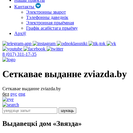
Нашы праекты
Кантакты
Электронны зварот
Тэлефонны даведнік
Электронная прыёмная
Графік асабістага прыёму
Архіў
8 (017) 311-17-35
Сеткавае выданне zviazda.by
Сеткавае выданне zviazda.by
бел
рус
eng
Выдавецкі дом «Звязда»