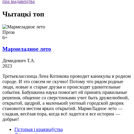
пра выдавецтва
Чытацкі топ
Проза
6+
Мармеладное лето
Демидович Т.А.
2023
Третьеклассница Лена Котикова проводит каникулы в родном
городе. И это совсем не скучно! Потому что рядом родные
люди, новые и старые друзья и происходят удивительные
события. Бабушкина наука помогает ей принять правильные
решения, общение со сверстниками учит быть дружелюбной,
открытой, щедрой, а маленький уютный городской дворик
становится местом ярких открытий. МармеЛадное лето —
сладкая, весёлая пора, когда всё ладится и все истории —
добрые!
Гісторыя і краязнаўства