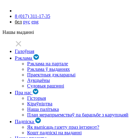
8 (017) 311-17-35
бел
рус
eng
Нашы выданні
Галоўная
Рэклама
Рэклама на партале
Рэклама ў выданнях
Праектныя дэкларацыі
Аукцыёны
Судовыя рашэнні
Пра нас
Гісторыя
Кіраўніцтва
Наша палітыка
План мерапрыемстваў па барацьбе з карупцыяй
Падпіска
Як выпісаць газету праз інтэрнэт?
Кошт падпіскі на выданні