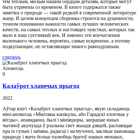
тем теплым, милым нашим сердцам деталям, которые могут
быть утрачены со временем. В книге содержатся также
заметки о природе — такой редкий в современной литературе
жанр. В целом концепция сборника строится на душевности,
точном понимании важности самых лучших человеческих
качеств, на самых теплых и настоящих чувствах, которых так
мало в наш суетливый век. И именно эти впечатления
маленького человека, вероятно, самые искренние, а потому
подкупающие, не оставляющие никого равнодушным.
глядзець
Аповесць
0
Калаўрот хлапечых прыгод
2022
Аўтар кнігі «Калаўрот хлапечых прыгод», якую складаюць
міні-аповесць «Мікітавы канікулы, або Гарадскі хлопчык у
вёсцы», апавяданні, былі і мініяцюры, запрашае юных
чытачоў акунуцца ў рэальны свет жыцця дзяцей, распавядае
пра іх гульні і забавы, радасці і засмучэнні, заклікае шанаваць
прыроду і яшчэ больш палюбіць братоў нашых меншых,