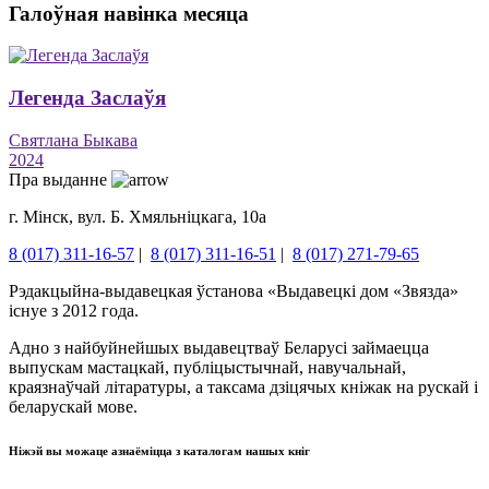
Галоўная навінка месяца
Легенда Заслаўя
Святлана Быкава
2024
Пра выданне
г. Мінск, вул. Б. Хмяльніцкага, 10а
8 (017) 311-16-57
|
8 (017) 311-16-51
|
8 (017) 271-79-65
Рэдакцыйна-выдавецкая ўстанова «Выдавецкі дом «Звязда»
існуе з 2012 года.
Адно з найбуйнейшых выдавецтваў Беларусі займаецца
выпускам мастацкай, публіцыстычнай, навучальнай,
краязнаўчай літаратуры, а таксама дзіцячых кніжак на рускай і
беларускай мове.
Ніжэй вы можаце азнаёміцца ​​з каталогам нашых кніг