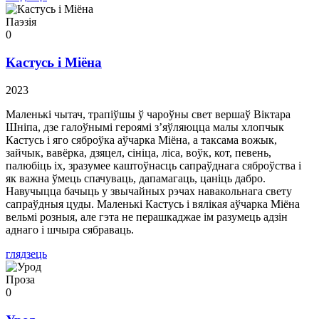
Паэзія
0
Кастусь і Міёна
2023
Маленькі чытач, трапіўшы ў чароўны свет вершаў Віктара
Шніпа, дзе галоўнымі героямі з’яўляюцца малы хлопчык
Кастусь і яго сяброўка аўчарка Міёна, а таксама вожык,
зайчык, вавёрка, дзяцел, сініца, ліса, воўк, кот, певень,
палюбіць іх, зразумее каштоўнасць сапраўднага сяброўства і
як важна ўмець спачуваць, дапамагаць, цаніць дабро.
Навучыцца бачыць у звычайных рэчах навакольнага свету
сапраўдныя цуды. Маленькі Кастусь і вялікая аўчарка Міёна
вельмі розныя, але гэта не перашкаджае ім разумець адзін
аднаго і шчыра сябраваць.
глядзець
Проза
0