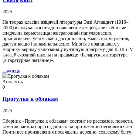
2025
На творах класіка дзіцячай літаратуры Эдзі Агняцвет (1916–
2000) выхоўвалася не адно пакаленне дзяцей, але і сёння яе
спадчына карыстаецца неверагоднай папулярнасцю,
прыцягваючы ўвагу сваёй дасціпнасцю, жывасцю маўлення,
даступнасцю і запамінальнасцю. Многія з прапанавых у
зборніку вершаў уключаны ў вучэбную праграму для II, III і IV
класаў сярэдняй школы па прадмеце «Беларуская літаратура
(літаратурнае чытанне)».
глядзець
Аповесць
0
Прогулка к облакам
2025
Сборник «Прогулка к облакам» состоит из рассказов, повести,
заметок, миниатюр, созданных на протяжении нескольких лет.
Почти все произведения посвящены деревне, сельскому быту,