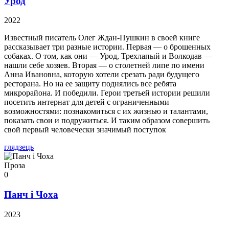
Урод
2022
Известный писатель Олег Ждан-Пушкин в своей книге
рассказывает три разные истории. Первая — о брошенных
собаках. О том, как они — Урод, Трехлапый и Волкодав —
нашли себе хозяев. Вторая — о столетней липе по имени
Анна Ивановна, которую хотели срезать ради будущего
ресторана. Но на ее защиту поднялись все ребята
микрорайона. И победили. Герои третьей истории решили
посетить интернат для детей с ограниченными
возможностями: познакомиться с их жизнью и талантами,
показать свои и подружиться. И таким образом совершить
свой первый человечески значимый поступок
глядзець
Проза
0
Панч і Чоха
2023