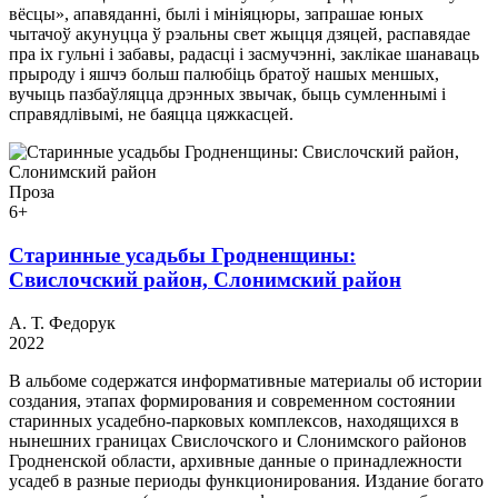
вёсцы», апавяданні, былі і мініяцюры, запрашае юных
чытачоў акунуцца ў рэальны свет жыцця дзяцей, распавядае
пра іх гульні і забавы, радасці і засмучэнні, заклікае шанаваць
прыроду і яшчэ больш палюбіць братоў нашых меншых,
вучыць пазбаўляцца дрэнных звычак, быць сумленнымі і
справядлівымі, не баяцца цяжкасцей.
Проза
6+
Старинные усадьбы Гродненщины:
Свислочский район, Слонимский район
А. Т. Федорук
2022
В альбоме содержатся информативные материалы об истории
создания, этапах формирования и современном состоянии
старинных усадебно-парковых комплексов, находящихся в
нынешних границах Свислочского и Слонимского районов
Гродненской области, архивные данные о принадлежности
усадеб в разные периоды функционирования. Издание богато