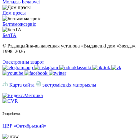
Моладзь Беларусі
Дом прэсы
Белтаможсэрвіс
БелТА
© Рэдакцыйна-выдавецкая установа «Выдавецкі дом «Звязда»,
1998–
2026
Электронны зварот
Карта сайта
экстрэмісцкія матэрыялы
Разработка
ЦВР «Октябрьский»