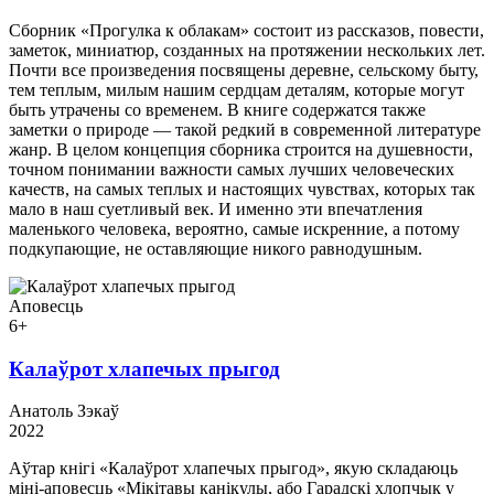
Сборник «Прогулка к облакам» состоит из рассказов, повести,
заметок, миниатюр, созданных на протяжении нескольких лет.
Почти все произведения посвящены деревне, сельскому быту,
тем теплым, милым нашим сердцам деталям, которые могут
быть утрачены со временем. В книге содержатся также
заметки о природе — такой редкий в современной литературе
жанр. В целом концепция сборника строится на душевности,
точном понимании важности самых лучших человеческих
качеств, на самых теплых и настоящих чувствах, которых так
мало в наш суетливый век. И именно эти впечатления
маленького человека, вероятно, самые искренние, а потому
подкупающие, не оставляющие никого равнодушным.
Аповесць
6+
Калаўрот хлапечых прыгод
Анатоль Зэкаў
2022
Аўтар кнігі «Калаўрот хлапечых прыгод», якую складаюць
міні-аповесць «Мікітавы канікулы, або Гарадскі хлопчык у