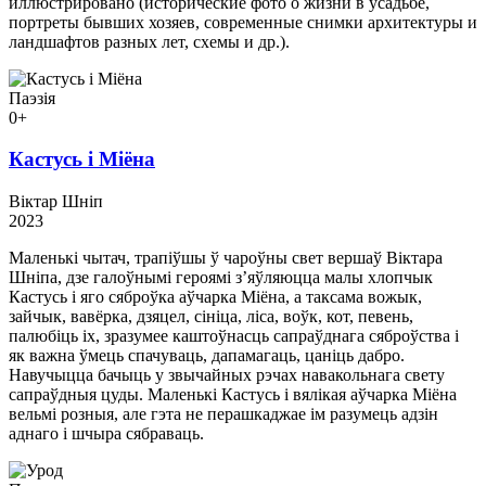
иллюстрировано (исторические фото о жизни в усадьбе,
портреты бывших хозяев, современные снимки архитектуры и
ландшафтов разных лет, схемы и др.).
Паэзія
0+
Кастусь і Міёна
Віктар Шніп
2023
Маленькі чытач, трапіўшы ў чароўны свет вершаў Віктара
Шніпа, дзе галоўнымі героямі з’яўляюцца малы хлопчык
Кастусь і яго сяброўка аўчарка Міёна, а таксама вожык,
зайчык, вавёрка, дзяцел, сініца, ліса, воўк, кот, певень,
палюбіць іх, зразумее каштоўнасць сапраўднага сяброўства і
як важна ўмець спачуваць, дапамагаць, цаніць дабро.
Навучыцца бачыць у звычайных рэчах навакольнага свету
сапраўдныя цуды. Маленькі Кастусь і вялікая аўчарка Міёна
вельмі розныя, але гэта не перашкаджае ім разумець адзін
аднаго і шчыра сябраваць.