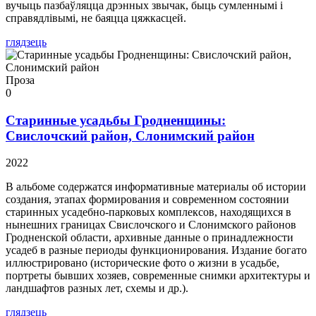
вучыць пазбаўляцца дрэнных звычак, быць сумленнымі і
справядлівымі, не баяцца цяжкасцей.
глядзець
Проза
0
Старинные усадьбы Гродненщины:
Свислочский район, Слонимский район
2022
В альбоме содержатся информативные материалы об истории
создания, этапах формирования и современном состоянии
старинных усадебно-парковых комплексов, находящихся в
нынешних границах Свислочского и Слонимского районов
Гродненской области, архивные данные о принадлежности
усадеб в разные периоды функционирования. Издание богато
иллюстрировано (исторические фото о жизни в усадьбе,
портреты бывших хозяев, современные снимки архитектуры и
ландшафтов разных лет, схемы и др.).
глядзець