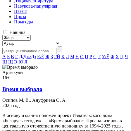
Дзіцячая літаратура
Навукова-папулярная
Паэзія
Проза
Прыгоды
Навінка
А
Б
В
Г
Д/Дж/Дз
Е/Ё
Ж
З
І/Й
К
Л
М
Н
О
П
Р
С
Т
У/Ў
Ф
Х
Ц
Ч
Ш
Щ
Э
Ю
Я
Артыкулы
16+
Время выбрало
Осипов М. В., Ануфриева О. А.
2025 год
В основу издания положен проект Издательского дома
«Беларусь сегодня» — «Время выбрало». Проанализировав
центральную отечественную периодику за 1994–2025 годы,