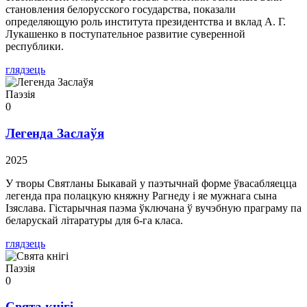
становления белорусского государства, показали
определяющую роль института президентства и вклад А. Г.
Лукашенко в поступательное развитие суверенной
республики.
глядзець
Паэзія
0
Легенда Заслаўя
2025
У творы Святланы Быкавай у паэтычнай форме ўвасабляецца
легенда пра полацкую княжну Рагнеду і яе мужнага сына
Ізяслава. Гістарычная паэма ўключана ў вучэбную праграму па
беларускай літаратуры для 6-га класа.
глядзець
Паэзія
0
Свята кнігі