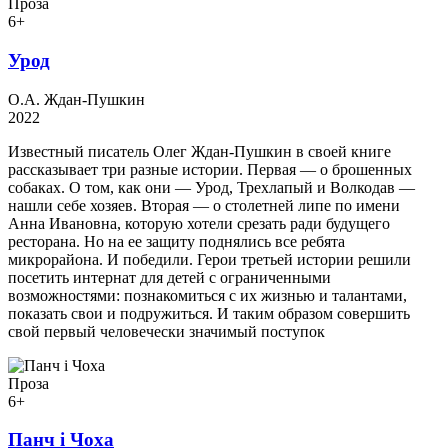
Проза
6+
Урод
О.А. Ждан-Пушкин
2022
Известный писатель Олег Ждан-Пушкин в своей книге
рассказывает три разные истории. Первая — о брошенных
собаках. О том, как они — Урод, Трехлапый и Волкодав —
нашли себе хозяев. Вторая — о столетней липе по имени
Анна Ивановна, которую хотели срезать ради будущего
ресторана. Но на ее защиту поднялись все ребята
микрорайона. И победили. Герои третьей истории решили
посетить интернат для детей с ограниченными
возможностями: познакомиться с их жизнью и талантами,
показать свои и подружиться. И таким образом совершить
свой первый человечески значимый поступок
Проза
6+
Панч і Чоха