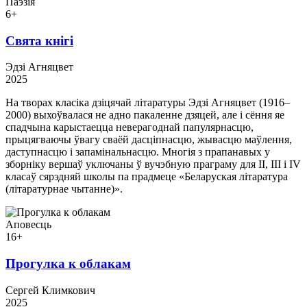
Паэзія
6+
Свята кнігі
Эдзі Агняцвет
2025
На творах класіка дзіцячай літаратуры Эдзі Агняцвет (1916–
2000) выхоўвалася не адно пакаленне дзяцей, але і сёння яе
спадчына карыстаецца неверагоднай папулярнасцю,
прыцягваючы ўвагу сваёй дасціпнасцю, жывасцю маўлення,
даступнасцю і запамінальнасцю. Многія з прапанавых у
зборніку вершаў уключаны ў вучэбную праграму для II, III і IV
класаў сярэдняй школы па прадмеце «Беларуская літаратура
(літаратурнае чытанне)».
Аповесць
16+
Прогулка к облакам
Сергей Климкович
2025