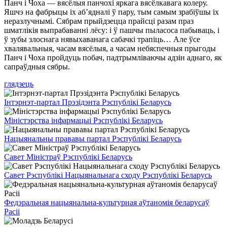
Панч і Чоха — вясёлыя панчохі яркага вясёлкавага колеру.
Яшчэ на фабрыцы іх аб’ядналі ў пару, тым самым зрабіўшы іх
неразлучнымі. Сябрам прыйдзецца прайсці разам праз
шматлікія выпрабаванні лёсу: і ў пашчы пыласоса пабываць, і
ў зубы злоснага нявыхаванага сабачкі трапіць… Але ўсе
хвалявальныя, часам вясёлыя, а часам небяспечныя прыгоды
Панч і Чоха пройдуць побач, падтрымліваючы адзін аднаго, як
сапраўдныя сябры.
глядзець
Інтэрнэт-партал Прэзідэнта Рэспублікі Беларусь
Міністэрства інфармацыі Рэспублікі Беларусь
Нацыянальны прававы партал Рэспублікі Беларусь
Савет Міністраў Рэспублікі Беларусь
Савет Рэспублікі Нацыянальнага сходу Рэспублікі Беларусь
Федэральная нацыянальна-культурная аўтаномія беларусаў
Расіі