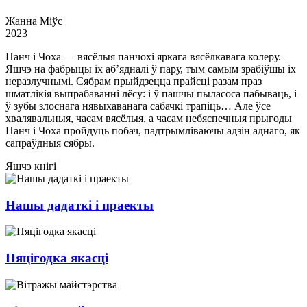
Жанна Міўс
2023
Панч і Чоха — вясёлыя панчохі яркага вясёлкавага колеру.
Яшчэ на фабрыцы іх аб’ядналі ў пару, тым самым зрабіўшы іх
неразлучнымі. Сябрам прыйдзецца прайсці разам праз
шматлікія выпрабаванні лёсу: і ў пашчы пыласоса пабываць, і
ў зубы злоснага нявыхаванага сабачкі трапіць… Але ўсе
хвалявальныя, часам вясёлыя, а часам небяспечныя прыгоды
Панч і Чоха пройдуць побач, падтрымліваючы адзін аднаго, як
сапраўдныя сябры.
Яшчэ кнігі
Нашы дадаткі і праекты
Пяцігодка якасці