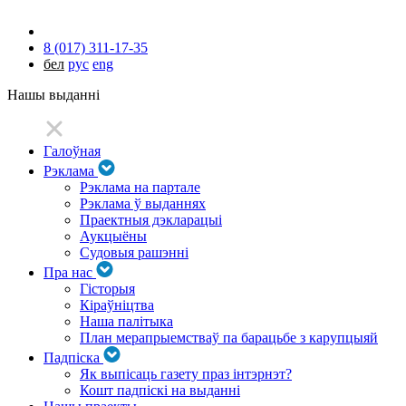
8 (017) 311-17-35
бел
рус
eng
Нашы выданні
Галоўная
Рэклама
Рэклама на партале
Рэклама ў выданнях
Праектныя дэкларацыі
Аукцыёны
Судовыя рашэнні
Пра нас
Гісторыя
Кіраўніцтва
Наша палітыка
План мерапрыемстваў па барацьбе з карупцыяй
Падпіска
Як выпісаць газету праз інтэрнэт?
Кошт падпіскі на выданні