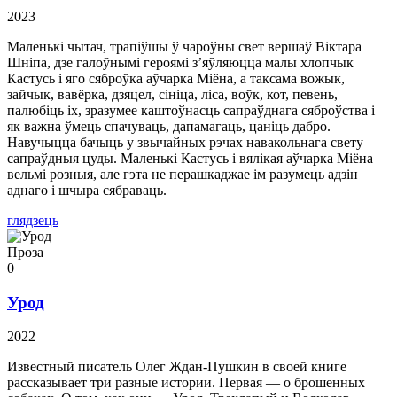
2023
Маленькі чытач, трапіўшы ў чароўны свет вершаў Віктара
Шніпа, дзе галоўнымі героямі з’яўляюцца малы хлопчык
Кастусь і яго сяброўка аўчарка Міёна, а таксама вожык,
зайчык, вавёрка, дзяцел, сініца, ліса, воўк, кот, певень,
палюбіць іх, зразумее каштоўнасць сапраўднага сяброўства і
як важна ўмець спачуваць, дапамагаць, цаніць дабро.
Навучыцца бачыць у звычайных рэчах навакольнага свету
сапраўдныя цуды. Маленькі Кастусь і вялікая аўчарка Міёна
вельмі розныя, але гэта не перашкаджае ім разумець адзін
аднаго і шчыра сябраваць.
глядзець
Проза
0
Урод
2022
Известный писатель Олег Ждан-Пушкин в своей книге
рассказывает три разные истории. Первая — о брошенных