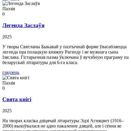
Паэзія
0
Легенда Заслаўя
2025
У творы Святланы Быкавай у паэтычнай форме ўвасабляецца
легенда пра полацкую княжну Рагнеду і яе мужнага сына
Ізяслава. Гістарычная паэма ўключана ў вучэбную праграму па
беларускай літаратуры для 6-га класа.
глядзець
Паэзія
0
Свята кнігі
2025
На творах класіка дзіцячай літаратуры Эдзі Агняцвет (1916–
2000) выхоўвалася не адно пакаленне дзяцей, але і сёння яе