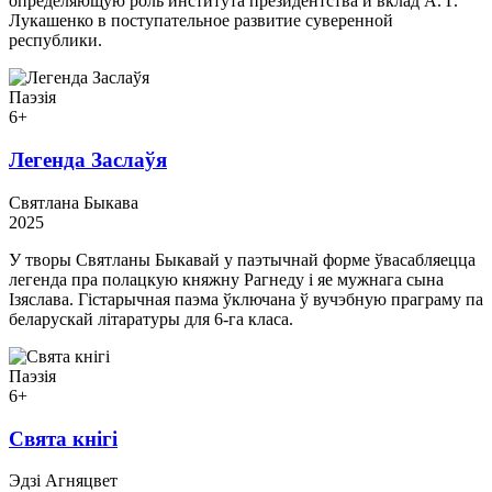
определяющую роль института президентства и вклад А. Г.
Лукашенко в поступательное развитие суверенной
республики.
Паэзія
6+
Легенда Заслаўя
Святлана Быкава
2025
У творы Святланы Быкавай у паэтычнай форме ўвасабляецца
легенда пра полацкую княжну Рагнеду і яе мужнага сына
Ізяслава. Гістарычная паэма ўключана ў вучэбную праграму па
беларускай літаратуры для 6-га класа.
Паэзія
6+
Свята кнігі
Эдзі Агняцвет