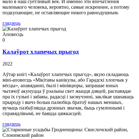
мало в наш суетливый век. И именно эти впечатления
маленького человека, вероятно, самые искренние, а потому
подкупающие, не оставляющие никого равнодушным.
глядзець
Аповесць
0
Калаўрот хлапечых прыгод
2022
Аўтар кнігі «Калаўрот хлапечых прыгод», якую складаюць
міні-аповесць «Мікітавы канікулы, або Гарадскі хлопчык у
вёсцы», апавяданні, былі і мініяцюры, запрашае юных
чытачоў акунуцца ў рэальны свет жыцця дзяцей, распавядае
пра іх гульні і забавы, радасці і засмучэнні, заклікае шанаваць
прыроду і яшчэ больш палюбіць братоў нашых меншых,
вучыць пазбаўляцца дрэнных звычак, быць сумленнымі і
справядлівымі, не баяцца цяжкасцей.
глядзець