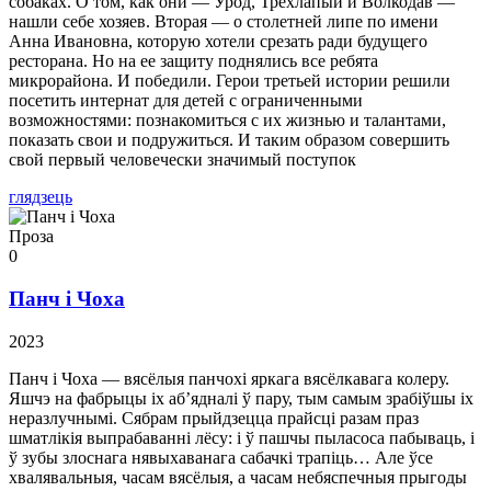
собаках. О том, как они — Урод, Трехлапый и Волкодав —
нашли себе хозяев. Вторая — о столетней липе по имени
Анна Ивановна, которую хотели срезать ради будущего
ресторана. Но на ее защиту поднялись все ребята
микрорайона. И победили. Герои третьей истории решили
посетить интернат для детей с ограниченными
возможностями: познакомиться с их жизнью и талантами,
показать свои и подружиться. И таким образом совершить
свой первый человечески значимый поступок
глядзець
Проза
0
Панч і Чоха
2023
Панч і Чоха — вясёлыя панчохі яркага вясёлкавага колеру.
Яшчэ на фабрыцы іх аб’ядналі ў пару, тым самым зрабіўшы іх
неразлучнымі. Сябрам прыйдзецца прайсці разам праз
шматлікія выпрабаванні лёсу: і ў пашчы пыласоса пабываць, і
ў зубы злоснага нявыхаванага сабачкі трапіць… Але ўсе
хвалявальныя, часам вясёлыя, а часам небяспечныя прыгоды