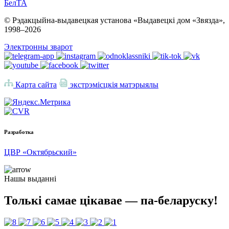
БелТА
© Рэдакцыйна-выдавецкая установа «Выдавецкі дом «Звязда»,
1998–
2026
Электронны зварот
Карта сайта
экстрэмісцкія матэрыялы
Разработка
ЦВР «Октябрьский»
Нашы выданні
Толькі самае цікавае — па-беларуску!