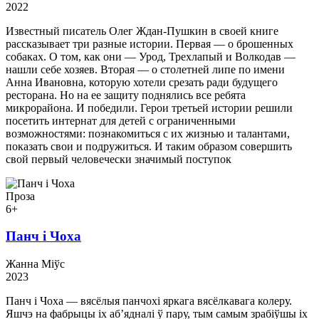
2022
Известный писатель Олег Ждан-Пушкин в своей книге
рассказывает три разные истории. Первая — о брошенных
собаках. О том, как они — Урод, Трехлапый и Волкодав —
нашли себе хозяев. Вторая — о столетней липе по имени
Анна Ивановна, которую хотели срезать ради будущего
ресторана. Но на ее защиту поднялись все ребята
микрорайона. И победили. Герои третьей истории решили
посетить интернат для детей с ограниченными
возможностями: познакомиться с их жизнью и талантами,
показать свои и подружиться. И таким образом совершить
свой первый человечески значимый поступок
Проза
6+
Панч і Чоха
Жанна Міўс
2023
Панч і Чоха — вясёлыя панчохі яркага вясёлкавага колеру.
Яшчэ на фабрыцы іх аб’ядналі ў пару, тым самым зрабіўшы іх