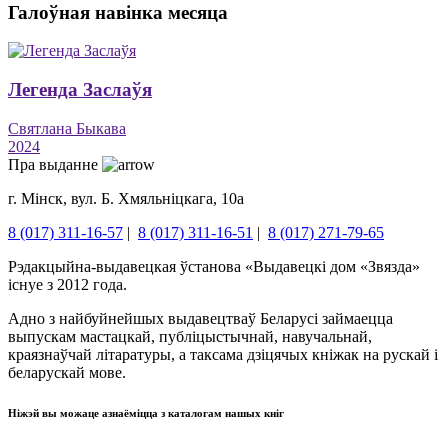
Галоўная навінка месяца
Легенда Заслаўя
Святлана Быкава
2024
Пра выданне
г. Мінск, вул. Б. Хмяльніцкага, 10а
8 (017) 311-16-57
|
8 (017) 311-16-51
|
8 (017) 271-79-65
Рэдакцыйна-выдавецкая ўстанова «Выдавецкі дом «Звязда»
існуе з 2012 года.
Адно з найбуйнейшых выдавецтваў Беларусі займаецца
выпускам мастацкай, публіцыстычнай, навучальнай,
краязнаўчай літаратуры, а таксама дзіцячых кніжак на рускай і
беларускай мове.
Ніжэй вы можаце азнаёміцца ​​з каталогам нашых кніг