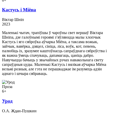
0+
Кастусь і Міёна
Віктар Шніп
2023
Маленькі чытач, трапіўшы ў чароўны свет вершаў Віктара
Шніпа, дзе галоўнымі героямі з’яўляюцца малы хлопчык
Кастусь і яго сяброўка аўчарка Міёна, а таксама вожык,
зайчык, вавёрка, дзяцел, сініца, ліса, воўк, кот, певень,
палюбіць іх, зразумее каштоўнасць сапраўднага сяброўства і
як важна ўмець спачуваць, дапамагаць, цаніць дабро.
Навучыцца бачыць у звычайных рэчах навакольнага свету
сапраўдныя цуды. Маленькі Кастусь і вялікая аўчарка Міёна
вельмі розныя, але гэта не перашкаджае ім разумець адзін
аднаго і шчыра сябраваць.
Проза
6+
Урод
О.А. Ждан-Пушкин