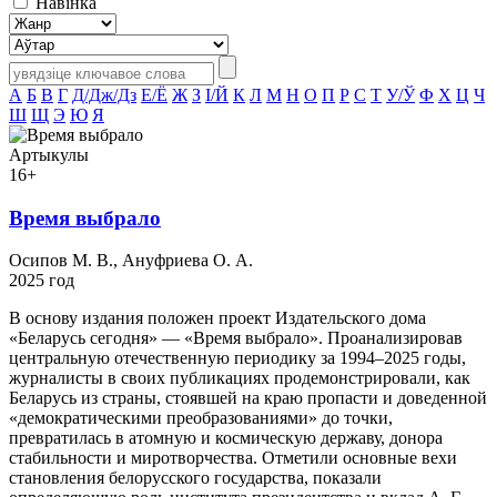
Навінка
А
Б
В
Г
Д/Дж/Дз
Е/Ё
Ж
З
І/Й
К
Л
М
Н
О
П
Р
С
Т
У/Ў
Ф
Х
Ц
Ч
Ш
Щ
Э
Ю
Я
Артыкулы
16+
Время выбрало
Осипов М. В., Ануфриева О. А.
2025 год
В основу издания положен проект Издательского дома
«Беларусь сегодня» — «Время выбрало». Проанализировав
центральную отечественную периодику за 1994–2025 годы,
журналисты в своих публикациях продемонстрировали, как
Беларусь из страны, стоявшей на краю пропасти и доведенной
«демократическими преобразованиями» до точки,
превратилась в атомную и космическую державу, донора
стабильности и миротворчества. Отметили основные вехи
становления белорусского государства, показали