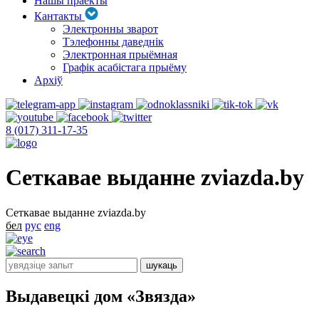
Нашы праекты
Кантакты
Электронны зварот
Тэлефонны даведнік
Электронная прыёмная
Графік асабістага прыёму
Архіў
8 (017) 311-17-35
Сеткавае выданне zviazda.by
Сеткавае выданне zviazda.by
бел
рус
eng
Выдавецкі дом «Звязда»