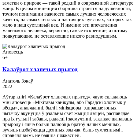
заметки о природе — такой редкий в современной литературе
жанр. В целом концепция сборника строится на душевности,
точном понимании важности самых лучших человеческих
качеств, на самых теплых и настоящих чувствах, которых так
мало в наш суетливый век. И именно эти впечатления
маленького человека, вероятно, самые искренние, а потому
подкупающие, не оставляющие никого равнодушным.
Аповесць
6+
Калаўрот хлапечых прыгод
Анатоль Зэкаў
2022
Аўтар кнігі «Калаўрот хлапечых прыгод», якую складаюць
міні-аповесць «Мікітавы канікулы, або Гарадскі хлопчык у
вёсцы», апавяданні, былі і мініяцюры, запрашае юных
чытачоў акунуцца ў рэальны свет жыцця дзяцей, распавядае
пра іх гульні і забавы, радасці і засмучэнні, заклікае шанаваць
прыроду і яшчэ больш палюбіць братоў нашых меншых,
вучыць пазбаўляцца дрэнных звычак, быць сумленнымі і
справядлівымі, не баяцца цяжкасцей.