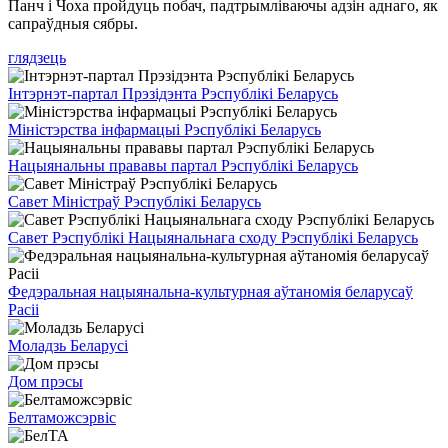
Панч і Чоха пройдуць побач, падтрымліваючы адзін аднаго, як
сапраўдныя сябры.
глядзець
Інтэрнэт-партал Прэзідэнта Рэспублікі Беларусь
Міністэрства інфармацыі Рэспублікі Беларусь
Нацыянальны прававы партал Рэспублікі Беларусь
Савет Міністраў Рэспублікі Беларусь
Савет Рэспублікі Нацыянальнага сходу Рэспублікі Беларусь
Федэральная нацыянальна-культурная аўтаномія беларусаў
Расіі
Моладзь Беларусі
Дом прэсы
Белтаможсэрвіс