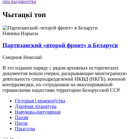
пра выдавецтва
Чытацкі топ
Навiнка
Нарысы
Партизанский «второй фронт» в Беларуси
Смирнов Николай
В это издание наряду с рядом архивных исторических
документов вошли очерки, раскрывающие многогранную
деятельность спецподразделений НКВД (НКГБ), военной
контрразведки, их сотрудников на оккупированной
германскими нацистами территории Белорусской ССР.
Гісторыя і краязнаўства
Дзіцячая літаратура
Навукова-папулярная
Паэзія
Проза
Прыгоды