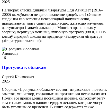
2025
На творах класіка дзіцячай літаратуры Эдзі Агняцвет (1916–
2000) выхоўвалася не адно пакаленне дзяцей, але і сёння яе
спадчына карыстаецца неверагоднай папулярнасцю,
прыцягваючы ўвагу сваёй дасціпнасцю, жывасцю маўлення,
даступнасцю і запамінальнасцю. Многія з прапанавых у
зборніку вершаў уключаны ў вучэбную праграму для II, III і IV
класаў сярэдняй школы па прадмеце «Беларуская літаратура
(літаратурнае чытанне)».
Аповесць
16+
Прогулка к облакам
Сергей Климкович
2025
Сборник «Прогулка к облакам» состоит из рассказов, повести,
заметок, миниатюр, созданных на протяжении нескольких лет.
Почти все произведения посвящены деревне, сельскому быту,
тем теплым, милым нашим сердцам деталям, которые могут
быть утрачены со временем. В книге содержатся также