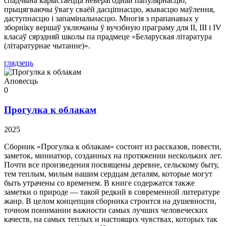
спадчына карыстаецца неверагоднай папулярнасцю,
прыцягваючы ўвагу сваёй дасціпнасцю, жывасцю маўлення,
даступнасцю і запамінальнасцю. Многія з прапанавых у
зборніку вершаў уключаны ў вучэбную праграму для II, III і IV
класаў сярэдняй школы па прадмеце «Беларуская літаратура
(літаратурнае чытанне)».
глядзець
Аповесць
0
Прогулка к облакам
2025
Сборник «Прогулка к облакам» состоит из рассказов, повести,
заметок, миниатюр, созданных на протяжении нескольких лет.
Почти все произведения посвящены деревне, сельскому быту,
тем теплым, милым нашим сердцам деталям, которые могут
быть утрачены со временем. В книге содержатся также
заметки о природе — такой редкий в современной литературе
жанр. В целом концепция сборника строится на душевности,
точном понимании важности самых лучших человеческих
качеств, на самых теплых и настоящих чувствах, которых так