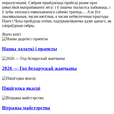
неразлучнымі. Сябрам прыйдзецца прайсці разам праз
шматлікія выпрабаванні лёсу: і ў пашчы пыласоса пабываць, і
ў зубы злоснага нявыхаванага сабачкі трапіць… Але ўсе
хвалявальныя, часам вясёлыя, а часам небяспечныя прыгоды
Панч і Чоха пройдуць побач, падтрымліваючы адзін аднаго, як
сапраўдныя сябры.
Яшчэ кнігі
Нашы дадаткі і праекты
2026 — Год беларускай жанчыны
Пяцігодка якасці
Вітражы майстэрства