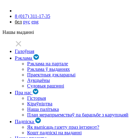
8 (017) 311-17-35
бел
рус
eng
Нашы выданні
Галоўная
Рэклама
Рэклама на партале
Рэклама ў выданнях
Праектныя дэкларацыі
Аукцыёны
Судовыя рашэнні
Пра нас
Гісторыя
Кіраўніцтва
Наша палітыка
План мерапрыемстваў па барацьбе з карупцыяй
Падпіска
Як выпісаць газету праз інтэрнэт?
Кошт падпіскі на выданні