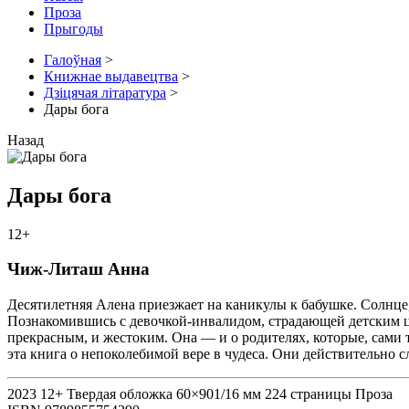
Проза
Прыгоды
Галоўная
>
Книжнае выдавецтва
>
Дзіцячая літаратура
>
Дары бога
Назад
Дары бога
12+
Чиж-Литаш Анна
Десятилетняя Алена приезжает на каникулы к бабушке. Солнце, 
Познакомившись с девочкой-инвалидом, страдающей детским цер
прекрасным, и жестоким. Она — и о родителях, которые, сами 
эта книга о непоколебимой вере в чудеса. Они действительно с
2023
12+
Твердая обложка
60×901/16 мм
224 страницы
Проза