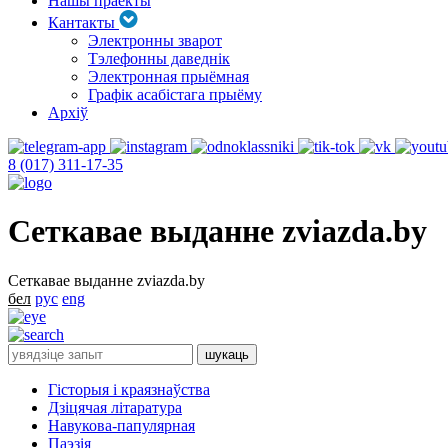
Нашы праекты
Кантакты
Электронны зварот
Тэлефонны даведнік
Электронная прыёмная
Графік асабістага прыёму
Архіў
8 (017) 311-17-35
Сеткавае выданне zviazda.by
Сеткавае выданне zviazda.by
бел
рус
eng
Гісторыя і краязнаўства
Дзіцячая літаратура
Навукова-папулярная
Паэзія