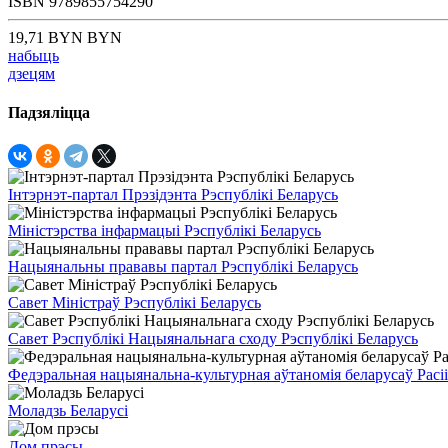
ISBN
9789855754290
19,71 BYN BYN
набыць
дзецям
Падзяліцца
Інтэрнэт-партал Прэзідэнта Рэспублікі Беларусь
Міністэрства інфармацыі Рэспублікі Беларусь
Нацыянальны прававы партал Рэспублікі Беларусь
Савет Міністраў Рэспублікі Беларусь
Савет Рэспублікі Нацыянальнага сходу Рэспублікі Беларусь
Федэральная нацыянальна-культурная аўтаномія беларусаў Расіі
Моладзь Беларусі
Дом прэсы