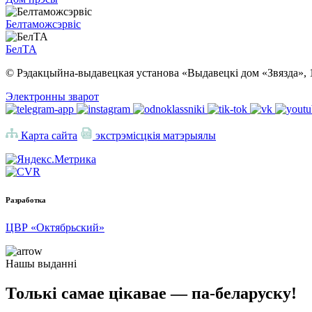
Белтаможсэрвіс
БелТА
© Рэдакцыйна-выдавецкая установа «Выдавецкі дом «Звязда», 
Электронны зварот
Карта сайта
экстрэмісцкія матэрыялы
Разработка
ЦВР «Октябрьский»
Нашы выданні
Толькі самае цікавае — па-беларуску!