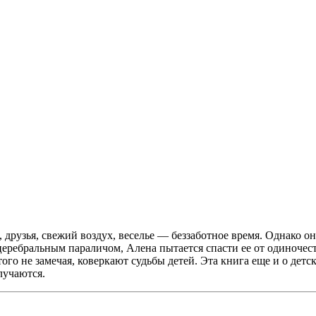
друзья, свежий воздух, веселье — беззаботное время. Однако он
ебральным параличом, Алена пытается спасти ее от одиночества
того не замечая, коверкают судьбы детей. Эта книга еще и о де
лучаются.