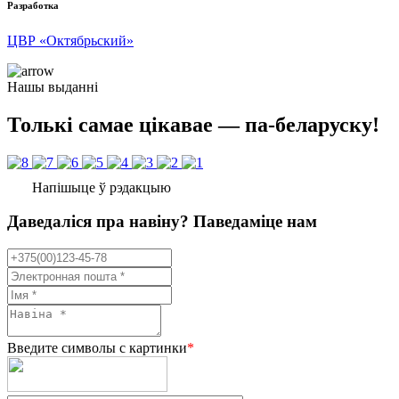
Разработка
ЦВР «Октябрьский»
Нашы выданні
Толькі самае цікавае — па-беларуску!
Напішыце ў рэдакцыю
Даведаліся пра навіну? Паведаміце нам
Введите символы с картинки
*