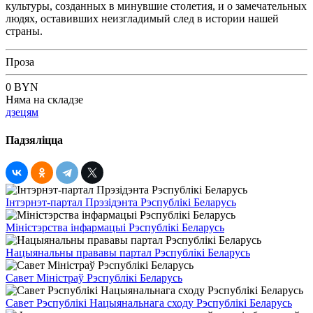
культуры, созданных в минувшие столетия, и о замечательных
людях, оставивших неизгладимый след в истории нашей
страны.
Проза
0 BYN
Няма на складзе
дзецям
Падзяліцца
Інтэрнэт-партал Прэзідэнта Рэспублікі Беларусь
Міністэрства інфармацыі Рэспублікі Беларусь
Нацыянальны прававы партал Рэспублікі Беларусь
Савет Міністраў Рэспублікі Беларусь
Савет Рэспублікі Нацыянальнага сходу Рэспублікі Беларусь