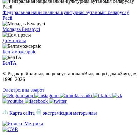
Федэральная нацыянальна-культурная аўтаномія беларусаў
Расіі
Моладзь Беларусі
Дом прэсы
Белтаможсэрвіс
БелТА
© Рэдакцыйна-выдавецкая установа «Выдавецкі дом «Звязда»,
1998–
2026
Электронны зварот
Карта сайта
экстрэмісцкія матэрыялы