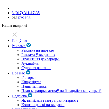
8 (017) 311-17-35
бел
рус
eng
Нашы выданні
Галоўная
Рэклама
Рэклама на партале
Рэклама ў выданнях
Праектныя дэкларацыі
Аукцыёны
Судовыя рашэнні
Пра нас
Гісторыя
Кіраўніцтва
Наша палітыка
План мерапрыемстваў па барацьбе з карупцыяй
Падпіска
Як выпісаць газету праз інтэрнэт?
Кошт падпіскі на выданні