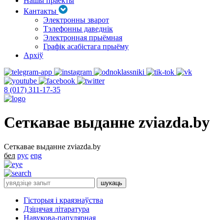
Нашы праекты
Кантакты
Электронны зварот
Тэлефонны даведнік
Электронная прыёмная
Графік асабістага прыёму
Архіў
8 (017) 311-17-35
Сеткавае выданне zviazda.by
Сеткавае выданне zviazda.by
бел
рус
eng
Гісторыя і краязнаўства
Дзіцячая літаратура
Навукова-папулярная