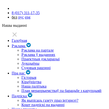
8 (017) 311-17-35
бел
рус
eng
Нашы выданні
Галоўная
Рэклама
Рэклама на партале
Рэклама ў выданнях
Праектныя дэкларацыі
Аукцыёны
Судовыя рашэнні
Пра нас
Гісторыя
Кіраўніцтва
Наша палітыка
План мерапрыемстваў па барацьбе з карупцыяй
Падпіска
Як выпісаць газету праз інтэрнэт?
Кошт падпіскі на выданні