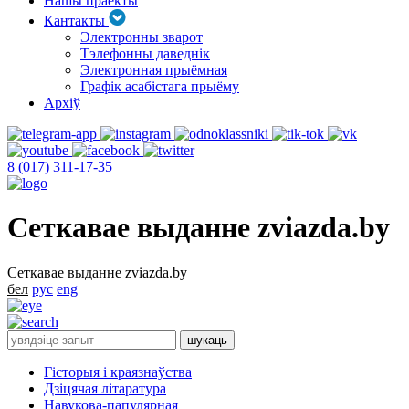
Нашы праекты
Кантакты
Электронны зварот
Тэлефонны даведнік
Электронная прыёмная
Графік асабістага прыёму
Архіў
8 (017) 311-17-35
Сеткавае выданне zviazda.by
Сеткавае выданне zviazda.by
бел
рус
eng
Гісторыя і краязнаўства
Дзіцячая літаратура
Навукова-папулярная