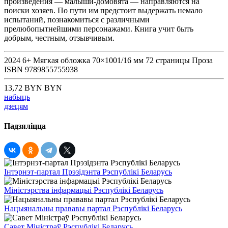
произведения — малыши-домовята — направляются на
поиски хозяев. По пути им предстоит выдержать немало
испытаний, познакомиться с различными
прелюбопытнейшими персонажами. Книга учит быть
добрым, честным, отзывчивым.
2024
6+
Мягкая обложка
70×1001/16 мм
72 страницы
Проза
ISBN
9789855755938
13,72 BYN BYN
набыць
дзецям
Падзяліцца
Інтэрнэт-партал Прэзідэнта Рэспублікі Беларусь
Міністэрства інфармацыі Рэспублікі Беларусь
Нацыянальны прававы партал Рэспублікі Беларусь
Савет Міністраў Рэспублікі Беларусь