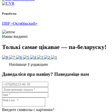
Разработка
ЦВР «Октябрьский»
Нашы выданні
Толькі самае цікавае — па-беларуску!
Напішыце ў рэдакцыю
Даведаліся пра навіну? Паведаміце нам
Введите символы с картинки
*