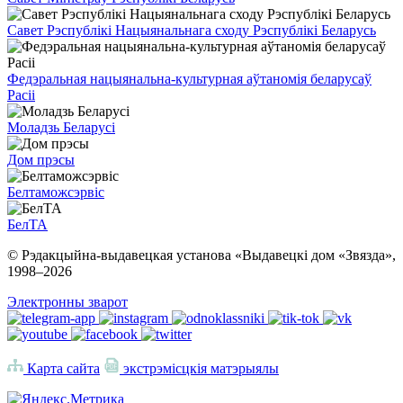
Савет Рэспублікі Нацыянальнага сходу Рэспублікі Беларусь
Федэральная нацыянальна-культурная аўтаномія беларусаў
Расіі
Моладзь Беларусі
Дом прэсы
Белтаможсэрвіс
БелТА
© Рэдакцыйна-выдавецкая установа «Выдавецкі дом «Звязда»,
1998–
2026
Электронны зварот
Карта сайта
экстрэмісцкія матэрыялы