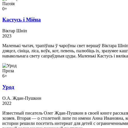
Паэзія
0+
Кастусь і Міёна
Віктар Шніп
2023
Маленькі чытач, трапіўшы ў чароўны свет вершаў Віктара Шніпа
дзяцел, сініца, ліса, воўк, кот, певень, палюбіць іх, зразумее
навакольнага свету сапраўдныя цуды. Маленькі Кастусь і вяліка
Проза
6+
Урод
О.А. Ждан-Пушкин
2022
Известный писатель Олег Ждан-Пушкин в своей книге рассказ
хозяев. Вторая — о столетней липе по имени Анна Ивановна, ко
истории решили посетить интернат для детей с ограниченными