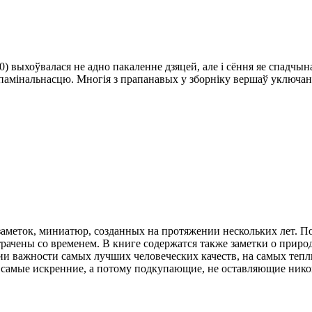
00) выхоўвалася не адно пакаленне дзяцей, але і сёння яе спад
амінальнасцю. Многія з прапанавых у зборніку вершаў уключаны 
 заметок, миниатюр, созданных на протяжении нескольких лет. П
рачены со временем. В книге содержатся также заметки о приро
и важности самых лучших человеческих качеств, на самых тепл
о, самые искренние, а потому подкупающие, не оставляющие ник