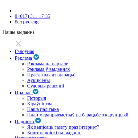
8 (017) 311-17-35
бел
рус
eng
Нашы выданні
Галоўная
Рэклама
Рэклама на партале
Рэклама ў выданнях
Праектныя дэкларацыі
Аукцыёны
Судовыя рашэнні
Пра нас
Гісторыя
Кіраўніцтва
Наша палітыка
План мерапрыемстваў па барацьбе з карупцыяй
Падпіска
Як выпісаць газету праз інтэрнэт?
Кошт падпіскі на выданні