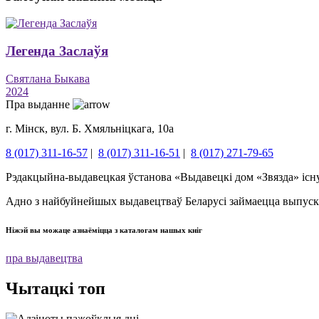
Легенда Заслаўя
Святлана Быкава
2024
Пра выданне
г. Мінск, вул. Б. Хмяльніцкага, 10а
8 (017) 311-16-57
|
8 (017) 311-16-51
|
8 (017) 271-79-65
Рэдакцыйна-выдавецкая ўстанова «Выдавецкі дом «Звязда» існуе
Адно з найбуйнейшых выдавецтваў Беларусі займаецца выпускам
Ніжэй вы можаце азнаёміцца ​​з каталогам нашых кніг
пра выдавецтва
Чытацкі топ