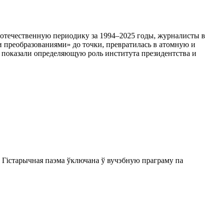
 отечественную периодику за 1994–2025 годы, журналисты в
 преобразованиями» до точки, превратилась в атомную и
, показали определяющую роль института президентства и
 Гістарычная паэма ўключана ў вучэбную праграму па