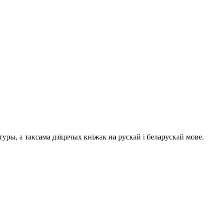
ры, а таксама дзіцячых кніжак на рускай і беларускай мове.