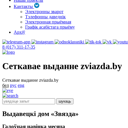
Нашы праекты
Кантакты
Электронны зварот
Тэлефонны даведнік
Электронная прыёмная
Графік асабістага прыёму
Архіў
8 (017) 311-17-35
Сеткавае выданне zviazda.by
Сеткавае выданне zviazda.by
бел
рус
eng
Выдавецкі дом «Звязда»
Галоўная навінка месяца