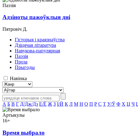
Паэзія
Адзіноты пажоўклыя дні
Пятровіч Д.
Гісторыя і краязнаўства
Дзіцячая літаратура
Навукова-папулярная
Паэзія
Проза
Прыгоды
Навінка
А
Б
В
Г
Д/Дж/Дз
Е/Ё
Ж
З
І/Й
К
Л
М
Н
О
П
Р
С
Т
У/Ў
Ф
Х
Ц
Ч
Артыкулы
16+
Время выбрало