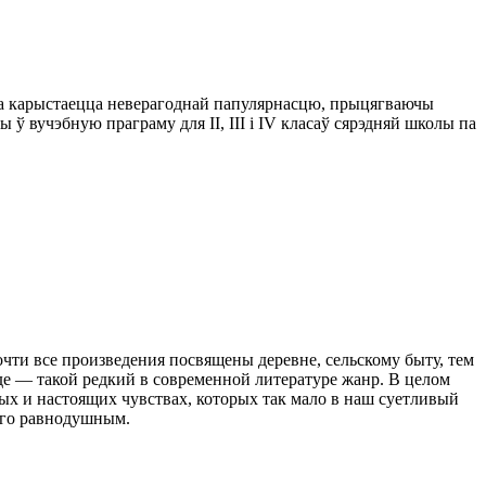
чына карыстаецца неверагоднай папулярнасцю, прыцягваючы
ў вучэбную праграму для II, III і IV класаў сярэдняй школы па
очти все произведения посвящены деревне, сельскому быту, тем
де — такой редкий в современной литературе жанр. В целом
ых и настоящих чувствах, которых так мало в наш суетливый
ого равнодушным.