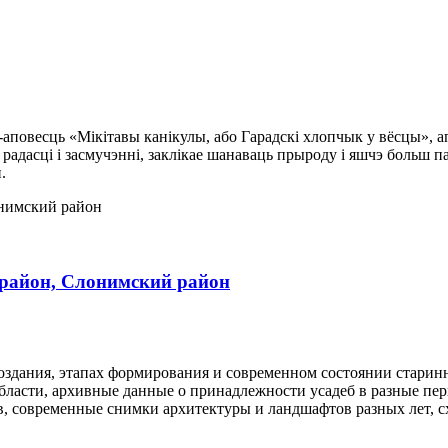
-аповесць «Мікітавы канікулы, або Гарадскі хлопчык у вёсцы», 
вы, радасці і засмучэнні, заклікае шанаваць прыроду і яшчэ бол
.
район, Слонимский район
оздания, этапах формирования и современном состоянии стари
бласти, архивные данные о принадлежности усадеб в разные п
в, современные снимки архитектуры и ландшафтов разных лет, сх