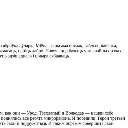
сяброўка аўчарка Міёна, а таксама вожык, зайчык, вавёрка,
 дапамагаць, цаніць дабро. Навучыцца бачыць у звычайных рэчах
ець адзін аднаго і шчыра сябраваць.
ом, как они — Урод, Трехлапый и Волкодав — нашли себе
 поднялись все ребята микрорайона. И победили. Герои третьей
ать свои и подружиться. И таким образом совершить свой