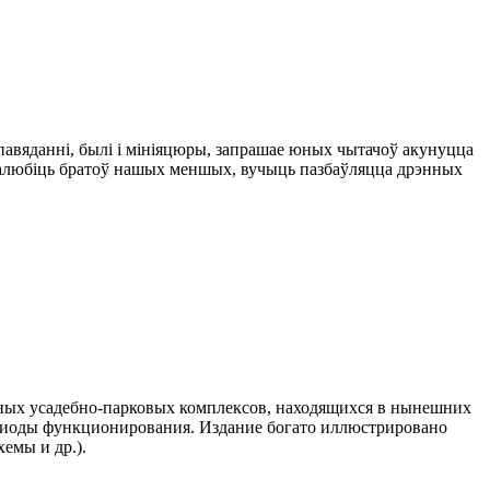
апавяданні, былі і мініяцюры, запрашае юных чытачоў акунуцца
ьш палюбіць братоў нашых меншых, вучыць пазбаўляцца дрэнных
нных усадебно-парковых комплексов, находящихся в нынешних
ериоды функционирования. Издание богато иллюстрировано
емы и др.).