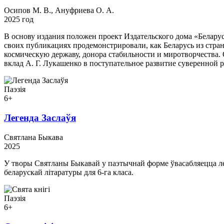
Осипов М. В., Ануфриева О. А.
2025 год
В основу издания положен проект Издательского дома «Белар
своих публикациях продемонстрировали, как Беларусь из стра
космическую державу, донора стабильности и миротворчества.
вклад А. Г. Лукашенко в поступательное развитие суверенной 
Паэзія
6+
Легенда Заслаўя
Святлана Быкава
2025
У творы Святланы Быкавай у паэтычнай форме ўвасабляецца ле
беларускай літаратуры для 6-га класа.
Паэзія
6+