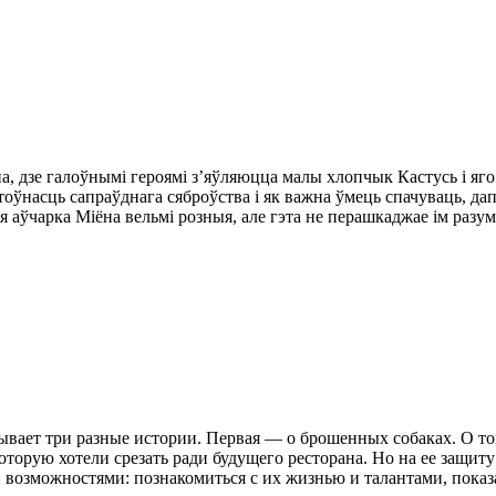
, дзе галоўнымі героямі з’яўляюцца малы хлопчык Кастусь і яго 
 каштоўнасць сапраўднага сяброўства і як важна ўмець спачуваць,
я аўчарка Міёна вельмі розныя, але гэта не перашкаджае ім разум
ывает три разные истории. Первая — о брошенных собаках. О т
торую хотели срезать ради будущего ресторана. Но на ее защиту
 возможностями: познакомиться с их жизнью и талантами, показ