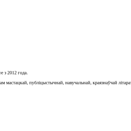
 з 2012 года.
 мастацкай, публіцыстычнай, навучальнай, краязнаўчай літарату