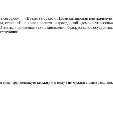
усь сегодня» — «Время выбрало». Проанализировав центральную
ны, стоявшей на краю пропасти и доведенной «демократическими
 Отметили основные вехи становления белорусского государства
республики.
генда пра полацкую княжну Рагнеду і яе мужнага сына Ізяслава.