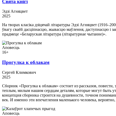
Свята кнігі
Эдзі Агняцвет
2025
На творах класіка дзіцячай літаратуры Эдзі Агняцвет (1916–20
ўвагу сваёй дасціпнасцю, жывасцю маўлення, даступнасцю і зап
прадмеце «Беларуская літаратура (літаратурнае чытанне)».
Аповесць
16+
Прогулка к облакам
Сергей Климкович
2025
Сборник «Прогулка к облакам» состоит из рассказов, повести,
теплым, милым нашим сердцам деталям, которые могут быть ут
концепция сборника строится на душевности, точном понимани
век. И именно эти впечатления маленького человека, вероятн
Аповесць