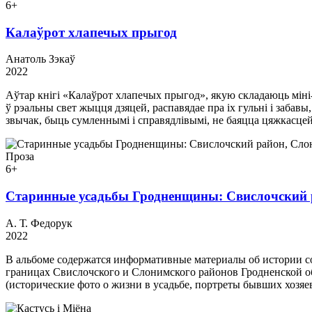
6+
Калаўрот хлапечых прыгод
Анатоль Зэкаў
2022
Аўтар кнігі «Калаўрот хлапечых прыгод», якую складаюць міні
ў рэальны свет жыцця дзяцей, распавядае пра іх гульні і заба
звычак, быць сумленнымі і справядлівымі, не баяцца цяжкасцей
Проза
6+
Старинные усадьбы Гродненщины: Свислочский 
А. Т. Федорук
2022
В альбоме содержатся информативные материалы об истории с
границах Свислочского и Слонимского районов Гродненской о
(исторические фото о жизни в усадьбе, портреты бывших хозяе