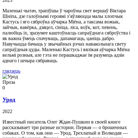
2023
Маленькі чытач, трапіўшы ў чароўны свет вершаў Віктара
Шніпа, дзе галоўнымі героямі з’яўляюцца малы хлопчык
Кастусь і яго сяброўка аўчарка Міёна, а таксама вожык,
зайчык, вавёрка, дзяцел, сініца, ліса, воўк, кот, певень,
палюбіць іх, зразумее каштоўнасць сапраўднага сяброўства і
як важна ўмець спачуваць, дапамагаць, цаніць дабро.
Навучыцца бачыць у звычайных рэчах навакольнага свету
сапраўдныя цуды. Маленькі Кастусь і вялікая аўчарка Міёна
вельмі розныя, але гэта не перашкаджае ім разумець адзін
аднаго і шчыра сябраваць.
глядзець
Проза
0
Урод
2022
Известный писатель Олег Ждан-Пушкин в своей книге
рассказывает три разные истории. Первая — о брошенных
собаках. О том, как они — Урод, Трехлапый и Волкодав —