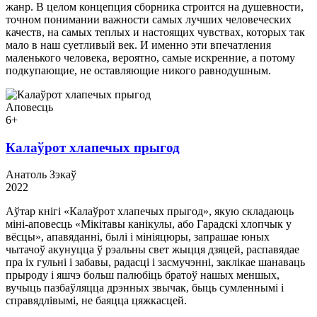
жанр. В целом концепция сборника строится на душевности,
точном понимании важности самых лучших человеческих
качеств, на самых теплых и настоящих чувствах, которых так
мало в наш суетливый век. И именно эти впечатления
маленького человека, вероятно, самые искренние, а потому
подкупающие, не оставляющие никого равнодушным.
Аповесць
6+
Калаўрот хлапечых прыгод
Анатоль Зэкаў
2022
Аўтар кнігі «Калаўрот хлапечых прыгод», якую складаюць
міні-аповесць «Мікітавы канікулы, або Гарадскі хлопчык у
вёсцы», апавяданні, былі і мініяцюры, запрашае юных
чытачоў акунуцца ў рэальны свет жыцця дзяцей, распавядае
пра іх гульні і забавы, радасці і засмучэнні, заклікае шанаваць
прыроду і яшчэ больш палюбіць братоў нашых меншых,
вучыць пазбаўляцца дрэнных звычак, быць сумленнымі і
справядлівымі, не баяцца цяжкасцей.