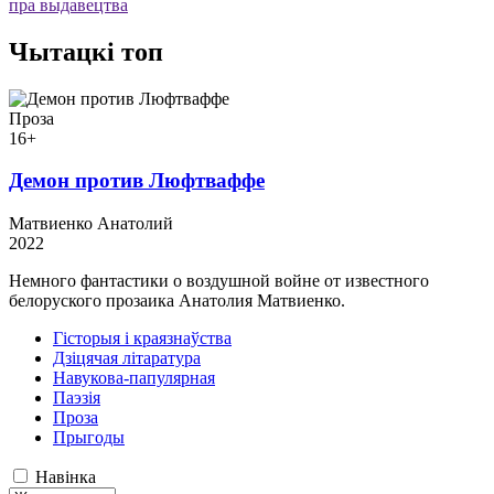
пра выдавецтва
Чытацкі топ
Проза
16+
Демон против Люфтваффе
Матвиенко Анатолий
2022
Немного фантастики о воздушной войне от известного
белоруского прозаика Анатолия Матвиенко.
Гісторыя і краязнаўства
Дзіцячая літаратура
Навукова-папулярная
Паэзія
Проза
Прыгоды
Навінка