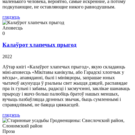
маленького человека, вероятно, самые искренние, а потому
подкупающие, не оставляющие никого равнодушным.
глядзець
Аповесць
0
Калаўрот хлапечых прыгод
2022
Аўтар кнігі «Калаўрот хлапечых прыгод», якую складаюць
міні-аповесць «Мікітавы канікулы, або Гарадскі хлопчык у
вёсцы», апавяданні, былі і мініяцюры, запрашае юных
чытачоў акунуцца ў рэальны свет жыцця дзяцей, распавядае
пра іх гульні і забавы, радасці і засмучэнні, заклікае шанаваць
прыроду і яшчэ больш палюбіць братоў нашых меншых,
вучыць пазбаўляцца дрэнных звычак, быць сумленнымі і
справядлівымі, не баяцца цяжкасцей.
глядзець
Проза