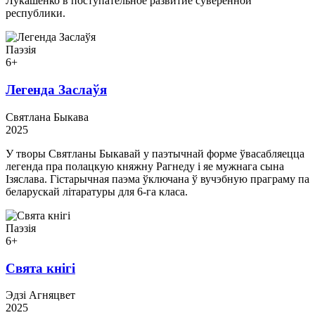
Лукашенко в поступательное развитие суверенной
республики.
Паэзія
6+
Легенда Заслаўя
Святлана Быкава
2025
У творы Святланы Быкавай у паэтычнай форме ўвасабляецца
легенда пра полацкую княжну Рагнеду і яе мужнага сына
Ізяслава. Гістарычная паэма ўключана ў вучэбную праграму па
беларускай літаратуры для 6-га класа.
Паэзія
6+
Свята кнігі
Эдзі Агняцвет
2025