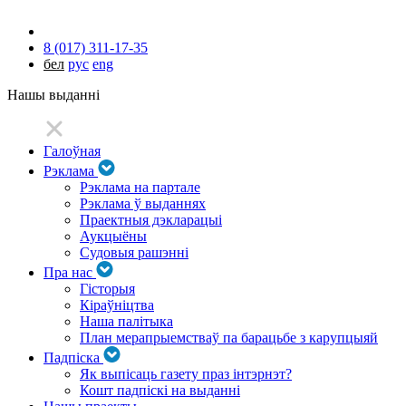
8 (017) 311-17-35
бел
рус
eng
Нашы выданні
Галоўная
Рэклама
Рэклама на партале
Рэклама ў выданнях
Праектныя дэкларацыі
Аукцыёны
Судовыя рашэнні
Пра нас
Гісторыя
Кіраўніцтва
Наша палітыка
План мерапрыемстваў па барацьбе з карупцыяй
Падпіска
Як выпісаць газету праз інтэрнэт?
Кошт падпіскі на выданні