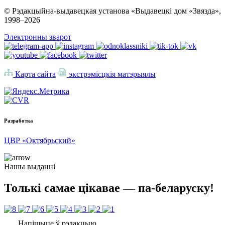
© Рэдакцыйна-выдавецкая установа «Выдавецкі дом «Звязда»,
1998–
2026
Электронны зварот
Карта сайта
экстрэмісцкія матэрыялы
Разработка
ЦВР «Октябрьский»
Нашы выданні
Толькі самае цікавае — па-беларуску!
Напішыце ў рэдакцыю