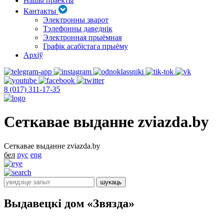
Нашы праекты
Кантакты
Электронны зварот
Тэлефонны даведнік
Электронная прыёмная
Графік асабістага прыёму
Архіў
8 (017) 311-17-35
Сеткавае выданне zviazda.by
Сеткавае выданне zviazda.by
бел
рус
eng
Выдавецкі дом «Звязда»