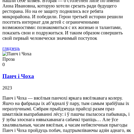
нашли себе хозяев. Вторая — о столетней липе по имени
Анна Ивановна, которую хотели срезать ради будущего
ресторана. Но на ее защиту поднялись все ребята
микрорайона. И победили. Герои третьей истории решили
посетить интернат для детей с ограниченными
возможностями: познакомиться с их жизнью и талантами,
показать свои и подружиться. И таким образом совершить
свой первый человечески значимый поступок
глядзець
Проза
0
Панч і Чоха
2023
Панч і Чоха — вясёлыя панчохі яркага вясёлкавага колеру.
Яшчэ на фабрыцы іх аб’ядналі ў пару, тым самым зрабіўшы іх
неразлучнымі. Сябрам прыйдзецца прайсці разам праз
шматлікія выпрабаванні лёсу: і ў пашчы пыласоса пабываць, і
ў зубы злоснага нявыхаванага сабачкі трапіць… Але ўсе
хвалявальныя, часам вясёлыя, а часам небяспечныя прыгоды
Панч і Чоха пройдуць побач, падтрымліваючы адзін аднаго, як