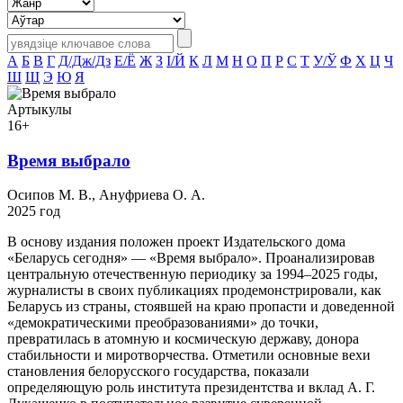
А
Б
В
Г
Д/Дж/Дз
Е/Ё
Ж
З
І/Й
К
Л
М
Н
О
П
Р
С
Т
У/Ў
Ф
Х
Ц
Ч
Ш
Щ
Э
Ю
Я
Артыкулы
16+
Время выбрало
Осипов М. В., Ануфриева О. А.
2025 год
В основу издания положен проект Издательского дома
«Беларусь сегодня» — «Время выбрало». Проанализировав
центральную отечественную периодику за 1994–2025 годы,
журналисты в своих публикациях продемонстрировали, как
Беларусь из страны, стоявшей на краю пропасти и доведенной
«демократическими преобразованиями» до точки,
превратилась в атомную и космическую державу, донора
стабильности и миротворчества. Отметили основные вехи
становления белорусского государства, показали
определяющую роль института президентства и вклад А. Г.