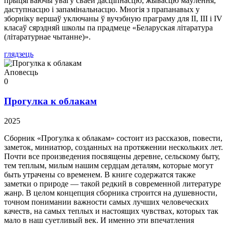
прыцягваючы ўвагу сваёй дасціпнасцю, жывасцю маўлення,
даступнасцю і запамінальнасцю. Многія з прапанавых у
зборніку вершаў уключаны ў вучэбную праграму для II, III і IV
класаў сярэдняй школы па прадмеце «Беларуская літаратура
(літаратурнае чытанне)».
глядзець
Аповесць
0
Прогулка к облакам
2025
Сборник «Прогулка к облакам» состоит из рассказов, повести,
заметок, миниатюр, созданных на протяжении нескольких лет.
Почти все произведения посвящены деревне, сельскому быту,
тем теплым, милым нашим сердцам деталям, которые могут
быть утрачены со временем. В книге содержатся также
заметки о природе — такой редкий в современной литературе
жанр. В целом концепция сборника строится на душевности,
точном понимании важности самых лучших человеческих
качеств, на самых теплых и настоящих чувствах, которых так
мало в наш суетливый век. И именно эти впечатления