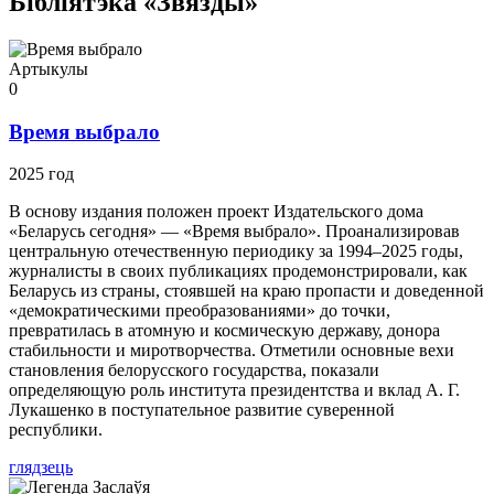
Бібліятэка «Звязды»
Артыкулы
0
Время выбрало
2025 год
В основу издания положен проект Издательского дома
«Беларусь сегодня» — «Время выбрало». Проанализировав
центральную отечественную периодику за 1994–2025 годы,
журналисты в своих публикациях продемонстрировали, как
Беларусь из страны, стоявшей на краю пропасти и доведенной
«демократическими преобразованиями» до точки,
превратилась в атомную и космическую державу, донора
стабильности и миротворчества. Отметили основные вехи
становления белорусского государства, показали
определяющую роль института президентства и вклад А. Г.
Лукашенко в поступательное развитие суверенной
республики.
глядзець