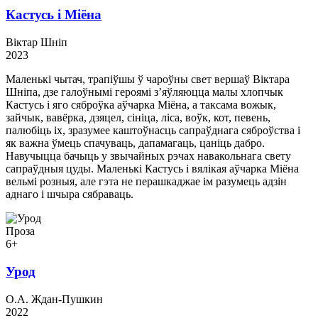
Кастусь і Міёна
Віктар Шніп
2023
Маленькі чытач, трапіўшы ў чароўны свет вершаў Віктара
Шніпа, дзе галоўнымі героямі з’яўляюцца малы хлопчык
Кастусь і яго сяброўка аўчарка Міёна, а таксама вожык,
зайчык, вавёрка, дзяцел, сініца, ліса, воўк, кот, певень,
палюбіць іх, зразумее каштоўнасць сапраўднага сяброўства і
як важна ўмець спачуваць, дапамагаць, цаніць дабро.
Навучыцца бачыць у звычайных рэчах навакольнага свету
сапраўдныя цуды. Маленькі Кастусь і вялікая аўчарка Міёна
вельмі розныя, але гэта не перашкаджае ім разумець адзін
аднаго і шчыра сябраваць.
Проза
6+
Урод
О.А. Ждан-Пушкин
2022