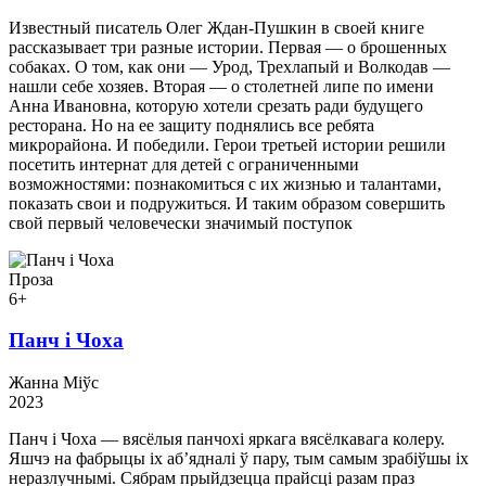
Известный писатель Олег Ждан-Пушкин в своей книге
рассказывает три разные истории. Первая — о брошенных
собаках. О том, как они — Урод, Трехлапый и Волкодав —
нашли себе хозяев. Вторая — о столетней липе по имени
Анна Ивановна, которую хотели срезать ради будущего
ресторана. Но на ее защиту поднялись все ребята
микрорайона. И победили. Герои третьей истории решили
посетить интернат для детей с ограниченными
возможностями: познакомиться с их жизнью и талантами,
показать свои и подружиться. И таким образом совершить
свой первый человечески значимый поступок
Проза
6+
Панч і Чоха
Жанна Міўс
2023
Панч і Чоха — вясёлыя панчохі яркага вясёлкавага колеру.
Яшчэ на фабрыцы іх аб’ядналі ў пару, тым самым зрабіўшы іх
неразлучнымі. Сябрам прыйдзецца прайсці разам праз