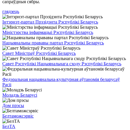
сапраўдныя сябры.
глядзець
Інтэрнэт-партал Прэзідэнта Рэспублікі Беларусь
Міністэрства інфармацыі Рэспублікі Беларусь
Нацыянальны прававы партал Рэспублікі Беларусь
Савет Міністраў Рэспублікі Беларусь
Савет Рэспублікі Нацыянальнага сходу Рэспублікі Беларусь
Федэральная нацыянальна-культурная аўтаномія беларусаў
Расіі
Моладзь Беларусі
Дом прэсы
Белтаможсэрвіс
БелТА