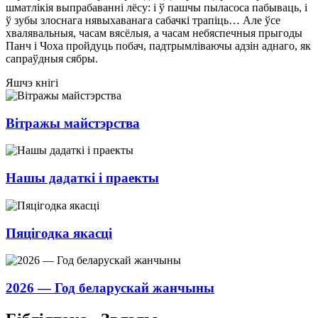
шматлікія выпрабаванні лёсу: і ў пашчы пыласоса пабываць, і
ў зубы злоснага нявыхаванага сабачкі трапіць… Але ўсе
хвалявальныя, часам вясёлыя, а часам небяспечныя прыгоды
Панч і Чоха пройдуць побач, падтрымліваючы адзін аднаго, як
сапраўдныя сябры.
Яшчэ кнігі
Вітражы майстэрства
Нашы дадаткі і праекты
Пяцігодка якасці
2026 — Год беларускай жанчыны