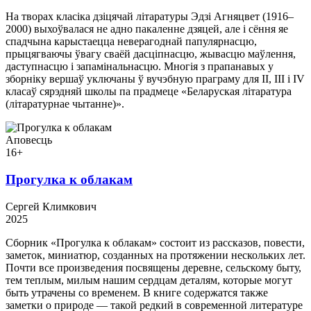
На творах класіка дзіцячай літаратуры Эдзі Агняцвет (1916–
2000) выхоўвалася не адно пакаленне дзяцей, але і сёння яе
спадчына карыстаецца неверагоднай папулярнасцю,
прыцягваючы ўвагу сваёй дасціпнасцю, жывасцю маўлення,
даступнасцю і запамінальнасцю. Многія з прапанавых у
зборніку вершаў уключаны ў вучэбную праграму для II, III і IV
класаў сярэдняй школы па прадмеце «Беларуская літаратура
(літаратурнае чытанне)».
Аповесць
16+
Прогулка к облакам
Сергей Климкович
2025
Сборник «Прогулка к облакам» состоит из рассказов, повести,
заметок, миниатюр, созданных на протяжении нескольких лет.
Почти все произведения посвящены деревне, сельскому быту,
тем теплым, милым нашим сердцам деталям, которые могут
быть утрачены со временем. В книге содержатся также
заметки о природе — такой редкий в современной литературе