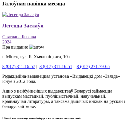
Галоўная навінка месяца
Легенда Заслаўя
Святлана Быкава
2024
Пра выданне
г. Мінск, вул. Б. Хмяльніцкага, 10а
8 (017) 311-16-57
|
8 (017) 311-16-51
|
8 (017) 271-79-65
Рэдакцыйна-выдавецкая ўстанова «Выдавецкі дом «Звязда»
існуе з 2012 года.
Адно з найбуйнейшых выдавецтваў Беларусі займаецца
выпускам мастацкай, публіцыстычнай, навучальнай,
краязнаўчай літаратуры, а таксама дзіцячых кніжак на рускай і
беларускай мове.
Ніжэй вы можаце азнаёміцца ​​з каталогам нашых кніг