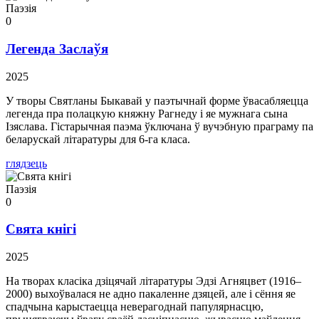
Паэзія
0
Легенда Заслаўя
2025
У творы Святланы Быкавай у паэтычнай форме ўвасабляецца
легенда пра полацкую княжну Рагнеду і яе мужнага сына
Ізяслава. Гістарычная паэма ўключана ў вучэбную праграму па
беларускай літаратуры для 6-га класа.
глядзець
Паэзія
0
Свята кнігі
2025
На творах класіка дзіцячай літаратуры Эдзі Агняцвет (1916–
2000) выхоўвалася не адно пакаленне дзяцей, але і сёння яе
спадчына карыстаецца неверагоднай папулярнасцю,