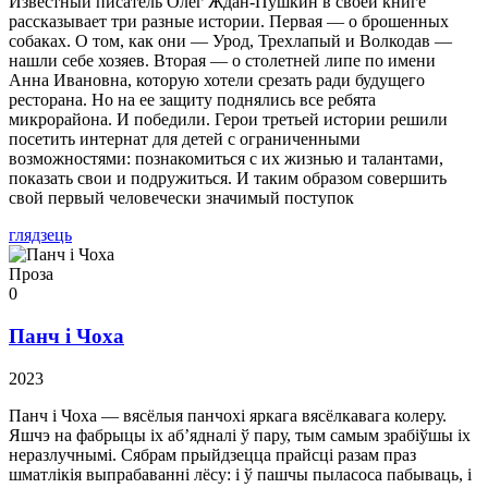
Известный писатель Олег Ждан-Пушкин в своей книге
рассказывает три разные истории. Первая — о брошенных
собаках. О том, как они — Урод, Трехлапый и Волкодав —
нашли себе хозяев. Вторая — о столетней липе по имени
Анна Ивановна, которую хотели срезать ради будущего
ресторана. Но на ее защиту поднялись все ребята
микрорайона. И победили. Герои третьей истории решили
посетить интернат для детей с ограниченными
возможностями: познакомиться с их жизнью и талантами,
показать свои и подружиться. И таким образом совершить
свой первый человечески значимый поступок
глядзець
Проза
0
Панч і Чоха
2023
Панч і Чоха — вясёлыя панчохі яркага вясёлкавага колеру.
Яшчэ на фабрыцы іх аб’ядналі ў пару, тым самым зрабіўшы іх
неразлучнымі. Сябрам прыйдзецца прайсці разам праз
шматлікія выпрабаванні лёсу: і ў пашчы пыласоса пабываць, і