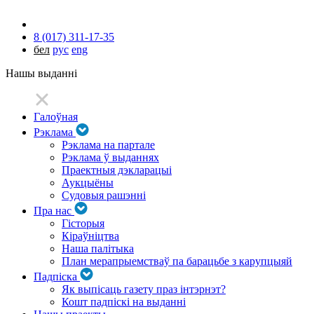
8 (017) 311-17-35
бел
рус
eng
Нашы выданні
Галоўная
Рэклама
Рэклама на партале
Рэклама ў выданнях
Праектныя дэкларацыі
Аукцыёны
Судовыя рашэнні
Пра нас
Гісторыя
Кіраўніцтва
Наша палітыка
План мерапрыемстваў па барацьбе з карупцыяй
Падпіска
Як выпісаць газету праз інтэрнэт?
Кошт падпіскі на выданні