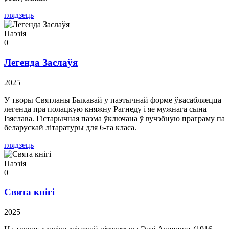
глядзець
Паэзія
0
Легенда Заслаўя
2025
У творы Святланы Быкавай у паэтычнай форме ўвасабляецца
легенда пра полацкую княжну Рагнеду і яе мужнага сына
Ізяслава. Гістарычная паэма ўключана ў вучэбную праграму па
беларускай літаратуры для 6-га класа.
глядзець
Паэзія
0
Свята кнігі
2025