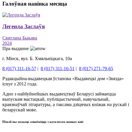
Галоўная навінка месяца
Легенда Заслаўя
Святлана Быкава
2024
Пра выданне
г. Мінск, вул. Б. Хмяльніцкага, 10а
8 (017) 311-16-57
|
8 (017) 311-16-51
|
8 (017) 271-79-65
Рэдакцыйна-выдавецкая ўстанова «Выдавецкі дом «Звязда»
існуе з 2012 года.
Адно з найбуйнейшых выдавецтваў Беларусі займаецца
выпускам мастацкай, публіцыстычнай, навучальнай,
краязнаўчай літаратуры, а таксама дзіцячых кніжак на рускай і
беларускай мове.
Ніжэй вы можаце азнаёміцца ​​з каталогам нашых кніг