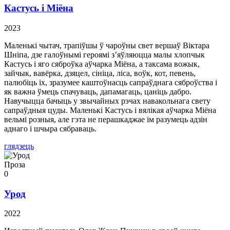
Кастусь і Міёна
2023
Маленькі чытач, трапіўшы ў чароўны свет вершаў Віктара
Шніпа, дзе галоўнымі героямі з’яўляюцца малы хлопчык
Кастусь і яго сяброўка аўчарка Міёна, а таксама вожык,
зайчык, вавёрка, дзяцел, сініца, ліса, воўк, кот, певень,
палюбіць іх, зразумее каштоўнасць сапраўднага сяброўства і
як важна ўмець спачуваць, дапамагаць, цаніць дабро.
Навучыцца бачыць у звычайных рэчах навакольнага свету
сапраўдныя цуды. Маленькі Кастусь і вялікая аўчарка Міёна
вельмі розныя, але гэта не перашкаджае ім разумець адзін
аднаго і шчыра сябраваць.
глядзець
Проза
0
Урод
2022