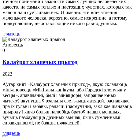
точном понимании важности самых лучших человеческих
качеств, на самых теплых и настоящих чувствах, которых так
мало в наш суетливый век. И именно эти впечатления
маленького человека, вероятно, самые искренние, а потому
подкупающие, не оставляющие никого равнодушным.
глядзець
Аповесць
0
Калаўрот хлапечых прыгод
2022
Аўтар кнігі «Калаўрот хлапечых прыгод», якую складаюць
міні-аповесць «Мікітавы канікулы, або Гарадскі хлопчык у
вёсцы», апавяданні, былі і мініяцюры, запрашае юных
чытачоў акунуцца ў рэальны свет жыцця дзяцей, распавядае
пра іх гульні і забавы, радасці і засмучэнні, заклікае шанаваць
прыроду і яшчэ больш палюбіць братоў нашых меншых,
вучыць пазбаўляцца дрэнных звычак, быць сумленнымі і
справядлівымі, не баяцца цяжкасцей.
глядзець