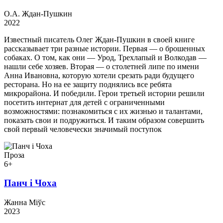
О.А. Ждан-Пушкин
2022
Известный писатель Олег Ждан-Пушкин в своей книге
рассказывает три разные истории. Первая — о брошенных
собаках. О том, как они — Урод, Трехлапый и Волкодав —
нашли себе хозяев. Вторая — о столетней липе по имени
Анна Ивановна, которую хотели срезать ради будущего
ресторана. Но на ее защиту поднялись все ребята
микрорайона. И победили. Герои третьей истории решили
посетить интернат для детей с ограниченными
возможностями: познакомиться с их жизнью и талантами,
показать свои и подружиться. И таким образом совершить
свой первый человечески значимый поступок
Проза
6+
Панч і Чоха
Жанна Міўс
2023