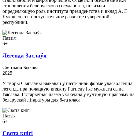
стабильности и миротворчества. Отметили основные вехи
становления белорусского государства, показали
определяющую роль института президентства и вклад А. Г.
Лукашенко в поступательное развитие суверенной
республики.
Паэзія
6+
Легенда Заслаўя
Святлана Быкава
2025
У творы Святланы Быкавай у паэтычнай форме ўвасабляецца
легенда пра полацкую княжну Рагнеду і яе мужнага сына
Ізяслава. Гістарычная паэма ўключана ў вучэбную праграму па
беларускай літаратуры для 6-га класа.
Паэзія
6+
Свята кнігі