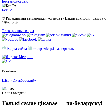
Белтаможсэрвіс
БелТА
© Рэдакцыйна-выдавецкая установа «Выдавецкі дом «Звязда»,
1998–
2026
Электронны зварот
Карта сайта
экстрэмісцкія матэрыялы
Разработка
ЦВР «Октябрьский»
Нашы выданні
Толькі самае цікавае — па-беларуску!