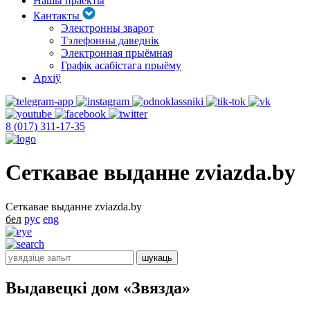
Нашы праекты
Кантакты
Электронны зварот
Тэлефонны даведнік
Электронная прыёмная
Графік асабістага прыёму
Архіў
8 (017) 311-17-35
Сеткавае выданне zviazda.by
Сеткавае выданне zviazda.by
бел
рус
eng
Выдавецкі дом «Звязда»