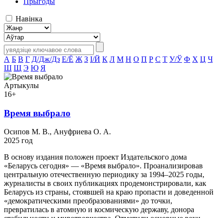
Прыгоды
Навінка
А
Б
В
Г
Д/Дж/Дз
Е/Ё
Ж
З
І/Й
К
Л
М
Н
О
П
Р
С
Т
У/Ў
Ф
Х
Ц
Ч
Ш
Щ
Э
Ю
Я
Артыкулы
16+
Время выбрало
Осипов М. В., Ануфриева О. А.
2025 год
В основу издания положен проект Издательского дома
«Беларусь сегодня» — «Время выбрало». Проанализировав
центральную отечественную периодику за 1994–2025 годы,
журналисты в своих публикациях продемонстрировали, как
Беларусь из страны, стоявшей на краю пропасти и доведенной
«демократическими преобразованиями» до точки,
превратилась в атомную и космическую державу, донора