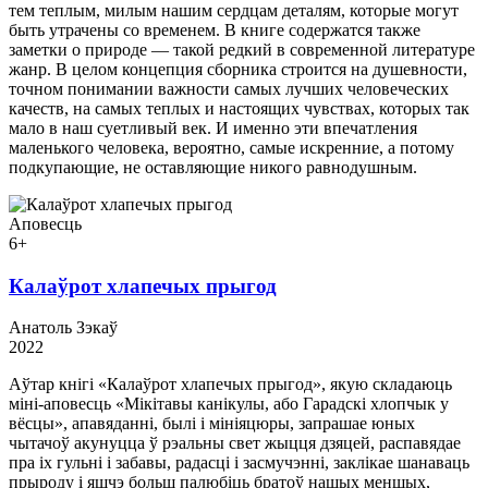
тем теплым, милым нашим сердцам деталям, которые могут
быть утрачены со временем. В книге содержатся также
заметки о природе — такой редкий в современной литературе
жанр. В целом концепция сборника строится на душевности,
точном понимании важности самых лучших человеческих
качеств, на самых теплых и настоящих чувствах, которых так
мало в наш суетливый век. И именно эти впечатления
маленького человека, вероятно, самые искренние, а потому
подкупающие, не оставляющие никого равнодушным.
Аповесць
6+
Калаўрот хлапечых прыгод
Анатоль Зэкаў
2022
Аўтар кнігі «Калаўрот хлапечых прыгод», якую складаюць
міні-аповесць «Мікітавы канікулы, або Гарадскі хлопчык у
вёсцы», апавяданні, былі і мініяцюры, запрашае юных
чытачоў акунуцца ў рэальны свет жыцця дзяцей, распавядае
пра іх гульні і забавы, радасці і засмучэнні, заклікае шанаваць
прыроду і яшчэ больш палюбіць братоў нашых меншых,