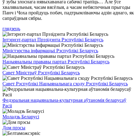
ў зубы злоснага нявыхаванага сабачкі трапіць… Але ўсе
хвалявальныя, часам вясёлыя, а часам небяспечныя прыгоды
Панч і Чоха пройдуць побач, падтрымліваючы адзін аднаго, як
сапраўдныя сябры.
глядзець
Інтэрнэт-партал Прэзідэнта Рэспублікі Беларусь
Міністэрства інфармацыі Рэспублікі Беларусь
Нацыянальны прававы партал Рэспублікі Беларусь
Савет Міністраў Рэспублікі Беларусь
Савет Рэспублікі Нацыянальнага сходу Рэспублікі Беларусь
Федэральная нацыянальна-культурная аўтаномія беларусаў
Расіі
Моладзь Беларусі
Дом прэсы