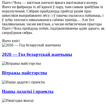
Панч і Чоха — вясёлыя панчохі яркага вясёлкавага колеру.
Яшчэ на фабрыцы іх аб’ядналі ў пару, тым самым зрабіўшы іх
неразлучнымі. Сябрам прыйдзецца прайсці разам праз
шматлікія выпрабаванні лёсу: і ў пашчы пыласоса пабываць, і
ў зубы злоснага нявыхаванага сабачкі трапіць… Але ўсе
хвалявальныя, часам вясёлыя, а часам небяспечныя прыгоды
Панч і Чоха пройдуць побач, падтрымліваючы адзін аднаго, як
сапраўдныя сябры.
Яшчэ кнігі
2026 — Год беларускай жанчыны
Вітражы майстэрства
Нашы дадаткі і праекты