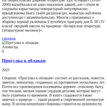
На творах класіка дзіцячай літаратуры Эдзі Агняцвет (1916–
2000) выхоўвалася не адно пакаленне дзяцей, але і сёння яе
спадчына карыстаецца неверагоднай папулярнасцю,
прыцягваючы ўвагу сваёй дасціпнасцю, жывасцю маўлення,
даступнасцю і запамінальнасцю. Многія з прапанавых у
зборніку вершаў уключаны ў вучэбную праграму для II, III і IV
класаў сярэдняй школы па прадмеце «Беларуская літаратура
(літаратурнае чытанне)».
глядзець
Аповесць
0
Прогулка к облакам
2025
Сборник «Прогулка к облакам» состоит из рассказов, повести,
заметок, миниатюр, созданных на протяжении нескольких лет.
Почти все произведения посвящены деревне, сельскому быту,
тем теплым, милым нашим сердцам деталям, которые могут
быть утрачены со временем. В книге содержатся также
заметки о природе — такой редкий в современной литературе
жанр. В целом концепция сборника строится на душевности,