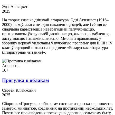
Эдзі Агняцвет
2025
На творах класіка дзіцячай літаратуры Эдзі Агняцвет (1916–
2000) выхоўвалася не адно пакаленне дзяцей, але і сёння яе
спадчына карыстаецца неверагоднай папулярнасцю,
прыцягваючы ўвагу сваёй дасціпнасцю, жывасцю маўлення,
даступнасцю і запамінальнасцю. Многія з прапанавых у
зборніку вершаў уключаны ў вучэбную праграму для II, III і IV
класаў сярэдняй школы па прадмеце «Беларуская літаратура
(літаратурнае чытанне)».
Аповесць
16+
Прогулка к облакам
Сергей Климкович
2025
Сборник «Прогулка к облакам» состоит из рассказов, повести,
заметок, миниатюр, созданных на протяжении нескольких лет.
Почти все произведения посвящены деревне, сельскому быту,