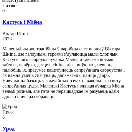
Паэзія
0+
Кастусь і Міёна
Віктар Шніп
2023
Маленькі чытач, трапіўшы ў чароўны свет вершаў Віктара
Шніпа, дзе галоўнымі героямі з’яўляюцца малы хлопчык
Кастусь і яго сяброўка аўчарка Міёна, а таксама вожык,
зайчык, вавёрка, дзяцел, сініца, ліса, воўк, кот, певень,
палюбіць іх, зразумее каштоўнасць сапраўднага сяброўства і
як важна ўмець спачуваць, дапамагаць, цаніць дабро.
Навучыцца бачыць у звычайных рэчах навакольнага свету
сапраўдныя цуды. Маленькі Кастусь і вялікая аўчарка Міёна
вельмі розныя, але гэта не перашкаджае ім разумець адзін
аднаго і шчыра сябраваць.
Проза
6+
Урод