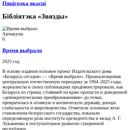
Пяцігодка якасці
Бібліятэка «Звязды»
Артыкулы
0
Время выбрало
2025 год
В основу издания положен проект Издательского дома
«Беларусь сегодня» — «Время выбрало». Проанализировав
центральную отечественную периодику за 1994–2025 годы,
журналисты в своих публикациях продемонстрировали, как
Беларусь из страны, стоявшей на краю пропасти и доведенной
«демократическими преобразованиями» до точки,
превратилась в атомную и космическую державу, донора
стабильности и миротворчества. Отметили основные вехи
становления белорусского государства, показали
определяющую роль института президентства и вклад А. Г.
Лукашенко в поступательное развитие суверенной
республики.