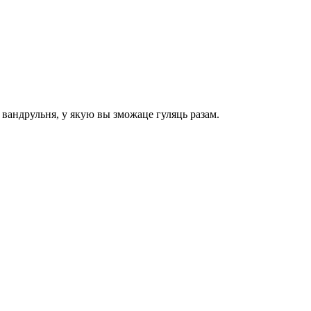
 вандрульня, у якую вы зможаце гуляць разам.