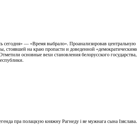
усь сегодня» — «Время выбрало». Проанализировав центральную
ны, стоявшей на краю пропасти и доведенной «демократическими
 Отметили основные вехи становления белорусского государства
республики.
генда пра полацкую княжну Рагнеду і яе мужнага сына Ізяслава.