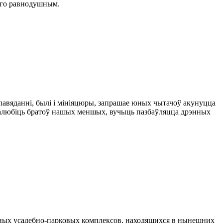
ого равнодушным.
апавяданні, былі і мініяцюры, запрашае юных чытачоў акунуцца
ьш палюбіць братоў нашых меншых, вучыць пазбаўляцца дрэнных
нных усадебно-парковых комплексов, находящихся в нынешних