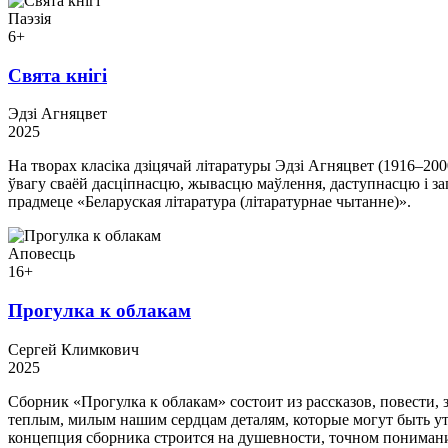
Паэзія
6+
Свята кнігі
Эдзі Агняцвет
2025
На творах класіка дзіцячай літаратуры Эдзі Агняцвет (1916–20
ўвагу сваёй дасціпнасцю, жывасцю маўлення, даступнасцю і зап
прадмеце «Беларуская літаратура (літаратурнае чытанне)».
Аповесць
16+
Прогулка к облакам
Сергей Климкович
2025
Сборник «Прогулка к облакам» состоит из рассказов, повести,
теплым, милым нашим сердцам деталям, которые могут быть ут
концепция сборника строится на душевности, точном понимани