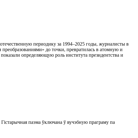
 отечественную периодику за 1994–2025 годы, журналисты в
 преобразованиями» до точки, превратилась в атомную и
, показали определяющую роль института президентства и
 Гістарычная паэма ўключана ў вучэбную праграму па