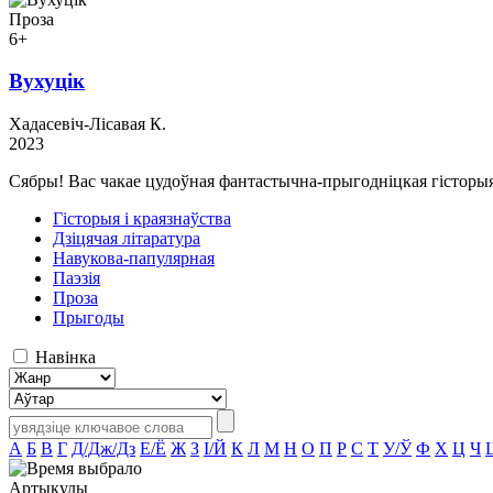
Проза
6+
Вухуцік
Хадасевіч-Лісавая К.
2023
Сябры! Вас чакае цудоўная фантастычна-прыгодніцкая гісторыя п
Гісторыя і краязнаўства
Дзіцячая літаратура
Навукова-папулярная
Паэзія
Проза
Прыгоды
Навінка
А
Б
В
Г
Д/Дж/Дз
Е/Ё
Ж
З
І/Й
К
Л
М
Н
О
П
Р
С
Т
У/Ў
Ф
Х
Ц
Ч
Артыкулы