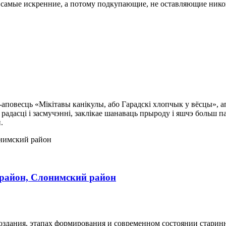
о, самые искренние, а потому подкупающие, не оставляющие ник
-аповесць «Мікітавы канікулы, або Гарадскі хлопчык у вёсцы», 
вы, радасці і засмучэнні, заклікае шанаваць прыроду і яшчэ бол
.
район, Слонимский район
оздания, этапах формирования и современном состоянии стари