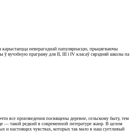
чына карыстаецца неверагоднай папулярнасцю, прыцягваючы
ў вучэбную праграму для II, III і IV класаў сярэдняй школы па
очти все произведения посвящены деревне, сельскому быту, тем
де — такой редкий в современной литературе жанр. В целом
ых и настоящих чувствах, которых так мало в наш суетливый