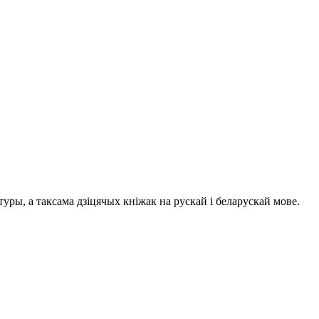
ры, а таксама дзіцячых кніжак на рускай і беларускай мове.