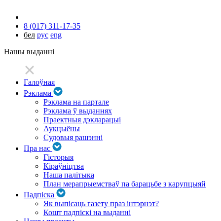
8 (017) 311-17-35
бел
рус
eng
Нашы выданні
Галоўная
Рэклама
Рэклама на партале
Рэклама ў выданнях
Праектныя дэкларацыі
Аукцыёны
Судовыя рашэнні
Пра нас
Гісторыя
Кіраўніцтва
Наша палітыка
План мерапрыемстваў па барацьбе з карупцыяй
Падпіска
Як выпісаць газету праз інтэрнэт?
Кошт падпіскі на выданні