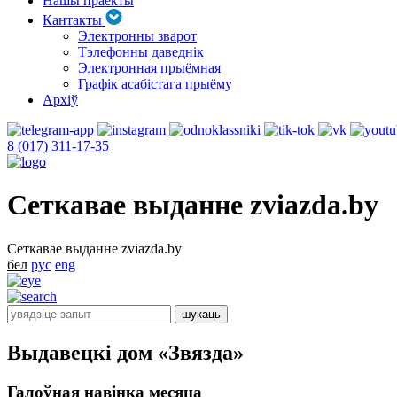
Нашы праекты
Кантакты
Электронны зварот
Тэлефонны даведнік
Электронная прыёмная
Графік асабістага прыёму
Архіў
8 (017) 311-17-35
Сеткавае выданне zviazda.by
Сеткавае выданне zviazda.by
бел
рус
eng
Выдавецкі дом «Звязда»
Галоўная навінка месяца