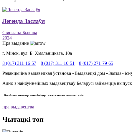
Легенда Заслаўя
Святлана Быкава
2024
Пра выданне
г. Мінск, вул. Б. Хмяльніцкага, 10а
8 (017) 311-16-57
|
8 (017) 311-16-51
|
8 (017) 271-79-65
Рэдакцыйна-выдавецкая ўстанова «Выдавецкі дом «Звязда» існуе
Адно з найбуйнейшых выдавецтваў Беларусі займаецца выпускам
Ніжэй вы можаце азнаёміцца ​​з каталогам нашых кніг
пра выдавецтва
Чытацкі топ