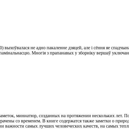
00) выхоўвалася не адно пакаленне дзяцей, але і сёння яе спад
амінальнасцю. Многія з прапанавых у зборніку вершаў уключаны 
 заметок, миниатюр, созданных на протяжении нескольких лет. П
рачены со временем. В книге содержатся также заметки о приро
и важности самых лучших человеческих качеств, на самых тепл