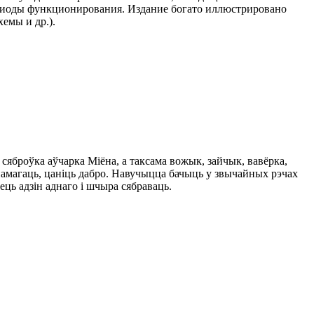
ериоды функционирования. Издание богато иллюстрировано
емы и др.).
сяброўка аўчарка Міёна, а таксама вожык, зайчык, вавёрка,
 дапамагаць, цаніць дабро. Навучыцца бачыць у звычайных рэчах
ець адзін аднаго і шчыра сябраваць.