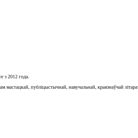
 з 2012 года.
 мастацкай, публіцыстычнай, навучальнай, краязнаўчай літарату