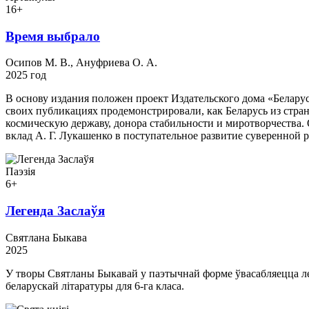
16+
Время выбрало
Осипов М. В., Ануфриева О. А.
2025 год
В основу издания положен проект Издательского дома «Белар
своих публикациях продемонстрировали, как Беларусь из стра
космическую державу, донора стабильности и миротворчества.
вклад А. Г. Лукашенко в поступательное развитие суверенной 
Паэзія
6+
Легенда Заслаўя
Святлана Быкава
2025
У творы Святланы Быкавай у паэтычнай форме ўвасабляецца ле
беларускай літаратуры для 6-га класа.