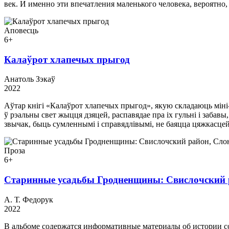
век. И именно эти впечатления маленького человека, вероятн
Аповесць
6+
Калаўрот хлапечых прыгод
Анатоль Зэкаў
2022
Аўтар кнігі «Калаўрот хлапечых прыгод», якую складаюць міні
ў рэальны свет жыцця дзяцей, распавядае пра іх гульні і заба
звычак, быць сумленнымі і справядлівымі, не баяцца цяжкасцей
Проза
6+
Старинные усадьбы Гродненщины: Свислочский 
А. Т. Федорук
2022
В альбоме содержатся информативные материалы об истории с