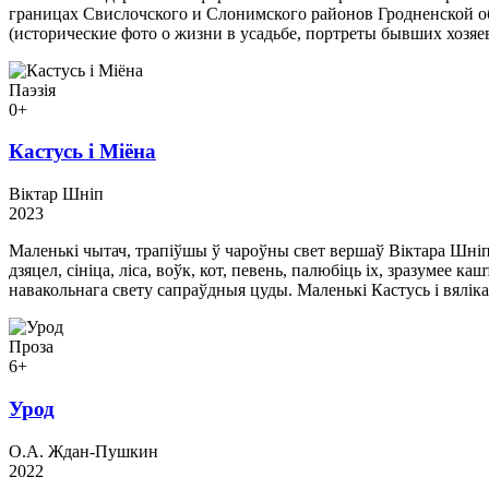
границах Свислочского и Слонимского районов Гродненской о
(исторические фото о жизни в усадьбе, портреты бывших хозяе
Паэзія
0+
Кастусь і Міёна
Віктар Шніп
2023
Маленькі чытач, трапіўшы ў чароўны свет вершаў Віктара Шніпа
дзяцел, сініца, ліса, воўк, кот, певень, палюбіць іх, зразумее
навакольнага свету сапраўдныя цуды. Маленькі Кастусь і вяліка
Проза
6+
Урод
О.А. Ждан-Пушкин
2022