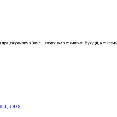
ра дзяўчынку з Зямлі і хлопчыка з таямнічай Вухуціі, а таксама
Ш
Щ
Э
Ю
Я