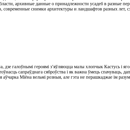
бласти, архивные данные о принадлежности усадеб в разные п
в, современные снимки архитектуры и ландшафтов разных лет, сх
, дзе галоўнымі героямі з’яўляюцца малы хлопчык Кастусь і яго 
 каштоўнасць сапраўднага сяброўства і як важна ўмець спачуваць,
я аўчарка Міёна вельмі розныя, але гэта не перашкаджае ім разум