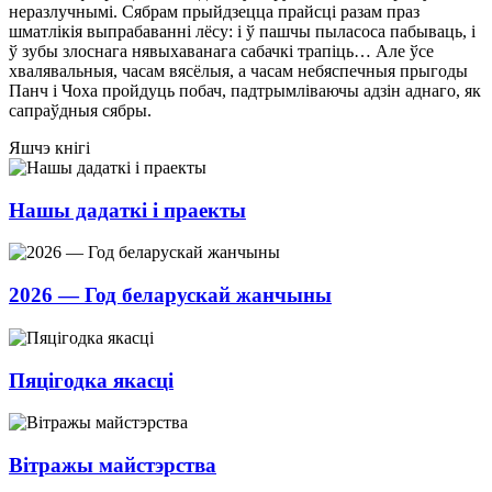
неразлучнымі. Сябрам прыйдзецца прайсці разам праз
шматлікія выпрабаванні лёсу: і ў пашчы пыласоса пабываць, і
ў зубы злоснага нявыхаванага сабачкі трапіць… Але ўсе
хвалявальныя, часам вясёлыя, а часам небяспечныя прыгоды
Панч і Чоха пройдуць побач, падтрымліваючы адзін аднаго, як
сапраўдныя сябры.
Яшчэ кнігі
Нашы дадаткі і праекты
2026 — Год беларускай жанчыны
Пяцігодка якасці
Вітражы майстэрства