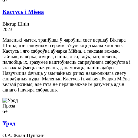
0+
Кастусь і Міёна
Віктар Шніп
2023
Маленькі чытач, трапіўшы ў чароўны свет вершаў Віктара
Шніпа, дзе галоўнымі героямі з’яўляюцца малы хлопчык
Кастусь і яго сяброўка аўчарка Міёна, а таксама вожык,
зайчык, вавёрка, дзяцел, сініца, ліса, воўк, кот, певень,
палюбіць іх, зразумее каштоўнасць сапраўднага сяброўства і
як важна ўмець спачуваць, дапамагаць, цаніць дабро.
Навучыцца бачыць у звычайных рэчах навакольнага свету
сапраўдныя цуды. Маленькі Кастусь і вялікая аўчарка Міёна
вельмі розныя, але гэта не перашкаджае ім разумець адзін
аднаго і шчыра сябраваць.
Проза
6+
Урод
О.А. Ждан-Пушкин