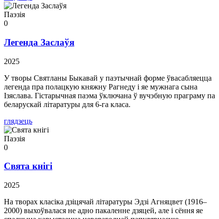
Паэзія
0
Легенда Заслаўя
2025
У творы Святланы Быкавай у паэтычнай форме ўвасабляецца
легенда пра полацкую княжну Рагнеду і яе мужнага сына
Ізяслава. Гістарычная паэма ўключана ў вучэбную праграму па
беларускай літаратуры для 6-га класа.
глядзець
Паэзія
0
Свята кнігі
2025
На творах класіка дзіцячай літаратуры Эдзі Агняцвет (1916–
2000) выхоўвалася не адно пакаленне дзяцей, але і сёння яе