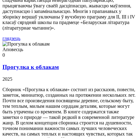
спадчына карыстаецца неверагоднай папулярнасцю,
прыцягваючы ўвагу сваёй дасціпнасцю, жывасцю маўлення,
даступнасцю і запамінальнасцю. Многія з прапанавых у
зборніку вершаў уключаны ў вучэбную праграму для II, III і IV
класаў сярэдняй школы па прадмеце «Беларуская літаратура
(літаратурнае чытанне)».
глядзець
Аповесць
0
Прогулка к облакам
2025
Сборник «Прогулка к облакам» состоит из рассказов, повести,
заметок, миниатюр, созданных на протяжении нескольких лет.
Почти все произведения посвящены деревне, сельскому быту,
тем теплым, милым нашим сердцам деталям, которые могут
быть утрачены со временем. В книге содержатся также
заметки о природе — такой редкий в современной литературе
жанр. В целом концепция сборника строится на душевности,
точном понимании важности самых лучших человеческих
качеств, на самых теплых и настоящих чувствах, которых так