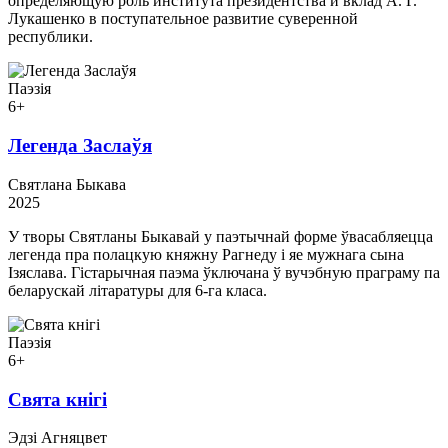
определяющую роль института президентства и вклад А. Г.
Лукашенко в поступательное развитие суверенной
республики.
Паэзія
6+
Легенда Заслаўя
Святлана Быкава
2025
У творы Святланы Быкавай у паэтычнай форме ўвасабляецца
легенда пра полацкую княжну Рагнеду і яе мужнага сына
Ізяслава. Гістарычная паэма ўключана ў вучэбную праграму па
беларускай літаратуры для 6-га класа.
Паэзія
6+
Свята кнігі
Эдзі Агняцвет