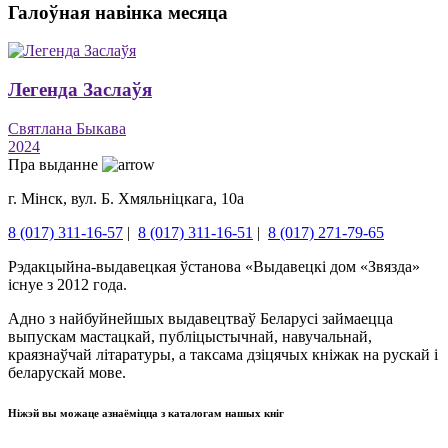
Галоўная навінка месяца
Легенда Заслаўя
Святлана Быкава
2024
Пра выданне
г. Мінск, вул. Б. Хмяльніцкага, 10а
8 (017) 311-16-57
|
8 (017) 311-16-51
|
8 (017) 271-79-65
Рэдакцыйна-выдавецкая ўстанова «Выдавецкі дом «Звязда»
існуе з 2012 года.
Адно з найбуйнейшых выдавецтваў Беларусі займаецца
выпускам мастацкай, публіцыстычнай, навучальнай,
краязнаўчай літаратуры, а таксама дзіцячых кніжак на рускай і
беларускай мове.
Ніжэй вы можаце азнаёміцца ​​з каталогам нашых кніг