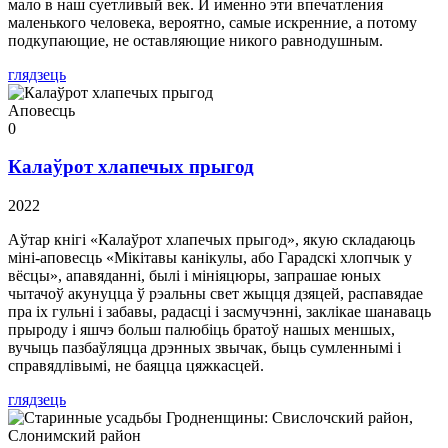
мало в наш суетливый век. И именно эти впечатления
маленького человека, вероятно, самые искренние, а потому
подкупающие, не оставляющие никого равнодушным.
глядзець
Аповесць
0
Калаўрот хлапечых прыгод
2022
Аўтар кнігі «Калаўрот хлапечых прыгод», якую складаюць
міні-аповесць «Мікітавы канікулы, або Гарадскі хлопчык у
вёсцы», апавяданні, былі і мініяцюры, запрашае юных
чытачоў акунуцца ў рэальны свет жыцця дзяцей, распавядае
пра іх гульні і забавы, радасці і засмучэнні, заклікае шанаваць
прыроду і яшчэ больш палюбіць братоў нашых меншых,
вучыць пазбаўляцца дрэнных звычак, быць сумленнымі і
справядлівымі, не баяцца цяжкасцей.
глядзець