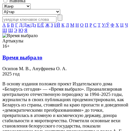
Навінка
А
Б
В
Г
Д/Дж/Дз
Е/Ё
Ж
З
І/Й
К
Л
М
Н
О
П
Р
С
Т
У/Ў
Ф
Х
Ц
Ч
Ш
Щ
Э
Ю
Я
Артыкулы
16+
Время выбрало
Осипов М. В., Ануфриева О. А.
2025 год
В основу издания положен проект Издательского дома
«Беларусь сегодня» — «Время выбрало». Проанализировав
центральную отечественную периодику за 1994–2025 годы,
журналисты в своих публикациях продемонстрировали, как
Беларусь из страны, стоявшей на краю пропасти и доведенной
«демократическими преобразованиями» до точки,
превратилась в атомную и космическую державу, донора
стабильности и миротворчества. Отметили основные вехи
становления белорусского государства, показали