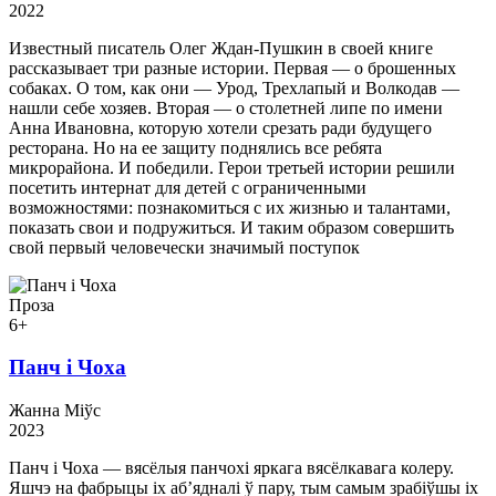
2022
Известный писатель Олег Ждан-Пушкин в своей книге
рассказывает три разные истории. Первая — о брошенных
собаках. О том, как они — Урод, Трехлапый и Волкодав —
нашли себе хозяев. Вторая — о столетней липе по имени
Анна Ивановна, которую хотели срезать ради будущего
ресторана. Но на ее защиту поднялись все ребята
микрорайона. И победили. Герои третьей истории решили
посетить интернат для детей с ограниченными
возможностями: познакомиться с их жизнью и талантами,
показать свои и подружиться. И таким образом совершить
свой первый человечески значимый поступок
Проза
6+
Панч і Чоха
Жанна Міўс
2023
Панч і Чоха — вясёлыя панчохі яркага вясёлкавага колеру.
Яшчэ на фабрыцы іх аб’ядналі ў пару, тым самым зрабіўшы іх