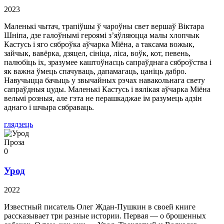
2023
Маленькі чытач, трапіўшы ў чароўны свет вершаў Віктара
Шніпа, дзе галоўнымі героямі з’яўляюцца малы хлопчык
Кастусь і яго сяброўка аўчарка Міёна, а таксама вожык,
зайчык, вавёрка, дзяцел, сініца, ліса, воўк, кот, певень,
палюбіць іх, зразумее каштоўнасць сапраўднага сяброўства і
як важна ўмець спачуваць, дапамагаць, цаніць дабро.
Навучыцца бачыць у звычайных рэчах навакольнага свету
сапраўдныя цуды. Маленькі Кастусь і вялікая аўчарка Міёна
вельмі розныя, але гэта не перашкаджае ім разумець адзін
аднаго і шчыра сябраваць.
глядзець
Проза
0
Урод
2022
Известный писатель Олег Ждан-Пушкин в своей книге
рассказывает три разные истории. Первая — о брошенных