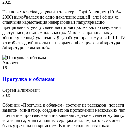
2025
На творах класіка дзіцячай літаратуры Эдзі Агняцвет (1916–
2000) выхоўвалася не адно пакаленне дзяцей, але і сёння яе
спадчына карыстаецца неверагоднай папулярнасцю,
прыцягваючы ўвагу сваёй дасціпнасцю, жывасцю маўлення,
даступнасцю і запамінальнасцю. Многія з прапанавых у
зборніку вершаў уключаны ў вучэбную праграму для II, III і IV
класаў сярэдняй школы па прадмеце «Беларуская літаратура
(літаратурнае чытанне)».
Аповесць
16+
Прогулка к облакам
Сергей Климкович
2025
Сборник «Прогулка к облакам» состоит из рассказов, повести,
заметок, миниатюр, созданных на протяжении нескольких лет.
Почти все произведения посвящены деревне, сельскому быту,
тем теплым, милым нашим сердцам деталям, которые могут
быть утрачены со временем. В книге содержатся также