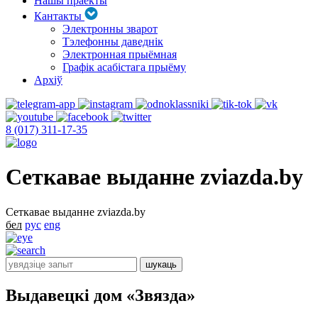
Нашы праекты
Кантакты
Электронны зварот
Тэлефонны даведнік
Электронная прыёмная
Графік асабістага прыёму
Архіў
8 (017) 311-17-35
Сеткавае выданне zviazda.by
Сеткавае выданне zviazda.by
бел
рус
eng
Выдавецкі дом «Звязда»