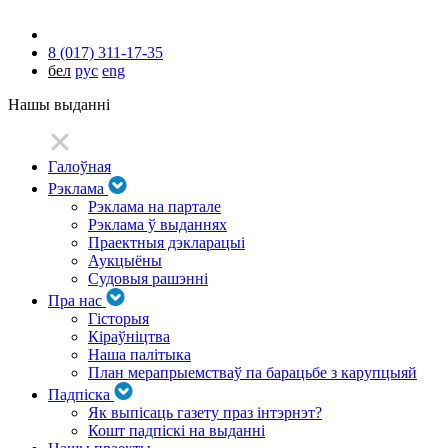
8 (017) 311-17-35
бел
рус
eng
Нашы выданні
Галоўная
Рэклама
Рэклама на партале
Рэклама ў выданнях
Праектныя дэкларацыі
Аукцыёны
Судовыя рашэнні
Пра нас
Гісторыя
Кіраўніцтва
Наша палітыка
План мерапрыемстваў па барацьбе з карупцыяй
Падпіска
Як выпісаць газету праз інтэрнэт?
Кошт падпіскі на выданні