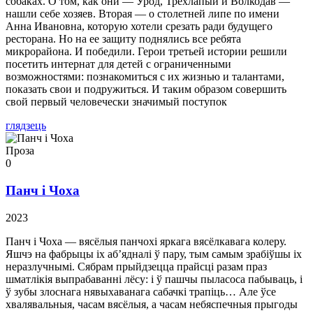
собаках. О том, как они — Урод, Трехлапый и Волкодав —
нашли себе хозяев. Вторая — о столетней липе по имени
Анна Ивановна, которую хотели срезать ради будущего
ресторана. Но на ее защиту поднялись все ребята
микрорайона. И победили. Герои третьей истории решили
посетить интернат для детей с ограниченными
возможностями: познакомиться с их жизнью и талантами,
показать свои и подружиться. И таким образом совершить
свой первый человечески значимый поступок
глядзець
Проза
0
Панч і Чоха
2023
Панч і Чоха — вясёлыя панчохі яркага вясёлкавага колеру.
Яшчэ на фабрыцы іх аб’ядналі ў пару, тым самым зрабіўшы іх
неразлучнымі. Сябрам прыйдзецца прайсці разам праз
шматлікія выпрабаванні лёсу: і ў пашчы пыласоса пабываць, і
ў зубы злоснага нявыхаванага сабачкі трапіць… Але ўсе
хвалявальныя, часам вясёлыя, а часам небяспечныя прыгоды