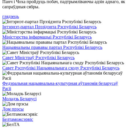
Панч і Чоха пройдуць побач, падтрымліваючы адзін аднаго, як
сапраўдныя сябры.
глядзець
Інтэрнэт-партал Прэзідэнта Рэспублікі Беларусь
Міністэрства інфармацыі Рэспублікі Беларусь
Нацыянальны прававы партал Рэспублікі Беларусь
Савет Міністраў Рэспублікі Беларусь
Савет Рэспублікі Нацыянальнага сходу Рэспублікі Беларусь
Федэральная нацыянальна-культурная аўтаномія беларусаў
Расіі
Моладзь Беларусі
Дом прэсы
Белтаможсэрвіс