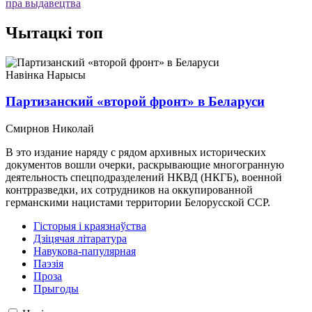
пра выдавецтва
Чытацкі топ
Навiнка
Нарысы
Партизанский «второй фронт» в Беларуси
Смирнов Николай
В это издание наряду с рядом архивных исторических
документов вошли очерки, раскрывающие многогранную
деятельность спецподразделений НКВД (НКГБ), военной
контрразведки, их сотрудников на оккупированной
германскими нацистами территории Белорусской ССР.
Гісторыя і краязнаўства
Дзіцячая літаратура
Навукова-папулярная
Паэзія
Проза
Прыгоды