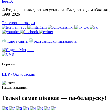
БелТА
© Рэдакцыйна-выдавецкая установа «Выдавецкі дом «Звязда»,
1998–
2026
Электронны зварот
Карта сайта
экстрэмісцкія матэрыялы
Разработка
ЦВР «Октябрьский»
Нашы выданні
Толькі самае цікавае — па-беларуску!