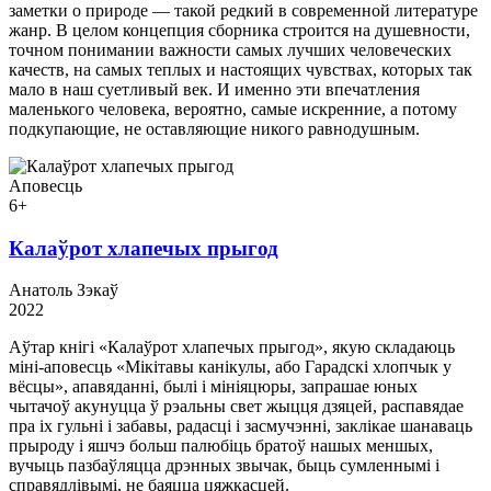
заметки о природе — такой редкий в современной литературе
жанр. В целом концепция сборника строится на душевности,
точном понимании важности самых лучших человеческих
качеств, на самых теплых и настоящих чувствах, которых так
мало в наш суетливый век. И именно эти впечатления
маленького человека, вероятно, самые искренние, а потому
подкупающие, не оставляющие никого равнодушным.
Аповесць
6+
Калаўрот хлапечых прыгод
Анатоль Зэкаў
2022
Аўтар кнігі «Калаўрот хлапечых прыгод», якую складаюць
міні-аповесць «Мікітавы канікулы, або Гарадскі хлопчык у
вёсцы», апавяданні, былі і мініяцюры, запрашае юных
чытачоў акунуцца ў рэальны свет жыцця дзяцей, распавядае
пра іх гульні і забавы, радасці і засмучэнні, заклікае шанаваць
прыроду і яшчэ больш палюбіць братоў нашых меншых,
вучыць пазбаўляцца дрэнных звычак, быць сумленнымі і
справядлівымі, не баяцца цяжкасцей.