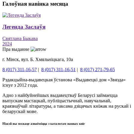
Галоўная навінка месяца
Легенда Заслаўя
Святлана Быкава
2024
Пра выданне
г. Мінск, вул. Б. Хмяльніцкага, 10а
8 (017) 311-16-57
|
8 (017) 311-16-51
|
8 (017) 271-79-65
Рэдакцыйна-выдавецкая ўстанова «Выдавецкі дом «Звязда»
існуе з 2012 года.
Адно з найбуйнейшых выдавецтваў Беларусі займаецца
выпускам мастацкай, публіцыстычнай, навучальнай,
краязнаўчай літаратуры, а таксама дзіцячых кніжак на рускай і
беларускай мове.
Ніжэй вы можаце азнаёміцца ​​з каталогам нашых кніг