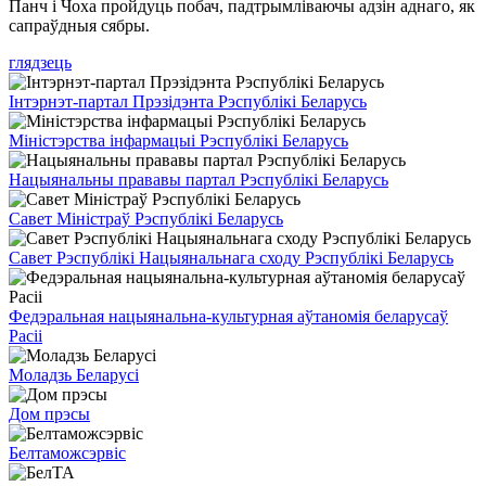
Панч і Чоха пройдуць побач, падтрымліваючы адзін аднаго, як
сапраўдныя сябры.
глядзець
Інтэрнэт-партал Прэзідэнта Рэспублікі Беларусь
Міністэрства інфармацыі Рэспублікі Беларусь
Нацыянальны прававы партал Рэспублікі Беларусь
Савет Міністраў Рэспублікі Беларусь
Савет Рэспублікі Нацыянальнага сходу Рэспублікі Беларусь
Федэральная нацыянальна-культурная аўтаномія беларусаў
Расіі
Моладзь Беларусі
Дом прэсы
Белтаможсэрвіс