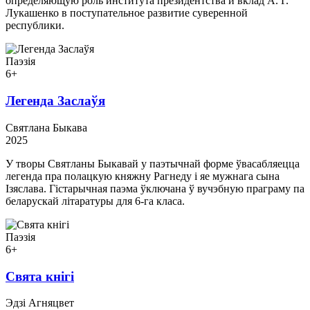
определяющую роль института президентства и вклад А. Г.
Лукашенко в поступательное развитие суверенной
республики.
Паэзія
6+
Легенда Заслаўя
Святлана Быкава
2025
У творы Святланы Быкавай у паэтычнай форме ўвасабляецца
легенда пра полацкую княжну Рагнеду і яе мужнага сына
Ізяслава. Гістарычная паэма ўключана ў вучэбную праграму па
беларускай літаратуры для 6-га класа.
Паэзія
6+
Свята кнігі
Эдзі Агняцвет