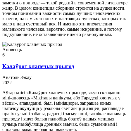
заметки о природе — такой редкий в современной литературе
жанр. В целом концепция сборника строится на душевности,
точном понимании важности самых лучших человеческих
качеств, на самых теплых и настоящих чувствах, которых так
мало в наш суетливый век. И именно эти впечатления
маленького человека, вероятно, самые искренние, а потому
подкупающие, не оставляющие никого равнодушным.
Аповесць
6+
Калаўрот хлапечых прыгод
Анатоль Зэкаў
2022
Аўтар кнігі «Калаўрот хлапечых прыгод», якую складаюць
міні-аповесць «Мікітавы канікулы, або Гарадскі хлопчык у
вёсцы», апавяданні, былі і мініяцюры, запрашае юных
чытачоў акунуцца ў рэальны свет жыцця дзяцей, распавядае
пра іх гульні і забавы, радасці і засмучэнні, заклікае шанаваць
прыроду і яшчэ больш палюбіць братоў нашых меншых,
вучыць пазбаўляцца дрэнных звычак, быць сумленнымі і
справядлівымі, не баяцца цяжкасцей.