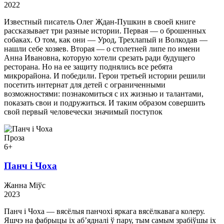
2022
Известный писатель Олег Ждан-Пушкин в своей книге
рассказывает три разные истории. Первая — о брошенных
собаках. О том, как они — Урод, Трехлапый и Волкодав —
нашли себе хозяев. Вторая — о столетней липе по имени
Анна Ивановна, которую хотели срезать ради будущего
ресторана. Но на ее защиту поднялись все ребята
микрорайона. И победили. Герои третьей истории решили
посетить интернат для детей с ограниченными
возможностями: познакомиться с их жизнью и талантами,
показать свои и подружиться. И таким образом совершить
свой первый человечески значимый поступок
Проза
6+
Панч і Чоха
Жанна Міўс
2023
Панч і Чоха — вясёлыя панчохі яркага вясёлкавага колеру.
Яшчэ на фабрыцы іх аб’ядналі ў пару, тым самым зрабіўшы іх