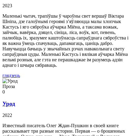
2023
Маленькі чытач, трапіўшы ў чароўны свет вершаў Віктара
Шніпа, дзе галоўнымі героямі з’яўляюцца малы хлопчык
Кастусь і яго сяброўка аўчарка Міёна, а таксама вожык,
зайчык, вавёрка, дзяцел, сініца, ліса, воўк, кот, певень,
палюбіць іх, зразумее каштоўнасць сапраўднага сяброўства і
як важна ўмець спачуваць, дапамагаць, цаніць дабро.
Навучыцца бачыць у звычайных рэчах навакольнага свету
сапраўдныя цуды. Маленькі Кастусь і вялікая аўчарка Міёна
вельмі розныя, але гэта не перашкаджае ім разумець адзін
аднаго і шчыра сябраваць.
глядзець
Проза
0
Урод
2022
Известный писатель Олег Ждан-Пушкин в своей книге
рассказывает три разные истории. Первая — о брошенных