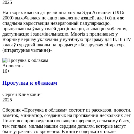
2025
На творах класіка дзіцячай літаратуры Эдзі Агняцвет (1916–
2000) выхоўвалася не адно пакаленне дзяцей, але і сёння яе
спадчына карыстаецца неверагоднай папулярнасцю,
прыцягваючы ўвагу сваёй дасціпнасцю, жывасцю маўлення,
даступнасцю і запамінальнасцю. Многія з прапанавых у
зборніку вершаў уключаны ў вучэбную праграму для II, III і IV
класаў сярэдняй школы па прадмеце «Беларуская літаратура
(літаратурнае чытанне)».
Аповесць
16+
Прогулка к облакам
Сергей Климкович
2025
Сборник «Прогулка к облакам» состоит из рассказов, повести,
заметок, миниатюр, созданных на протяжении нескольких лет.
Почти все произведения посвящены деревне, сельскому быту,
тем теплым, милым нашим сердцам деталям, которые могут
быть утрачены со временем. В книге содержатся также