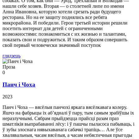
собаках. О том, как они — Урод, Трехлапый и Волкодав —
нашли себе хозяев. Вторая — о столетней липе по имени
Анна Ивановна, которую хотели срезать ради будущего
ресторана. Но на ее защиту поднялись все ребята
микрорайона. И победили. Герои третьей истории решили
посетить интернат для детей с ограниченными
возможностями: познакомиться с их жизнью и талантами,
показать свои и подружиться. И таким образом совершить
свой первый человечески значимый поступок
глядзець
Проза
0
Панч і Чоха
2023
Панч і Чоха — вясёлыя панчохі яркага вясёлкавага колеру.
Яшчэ на фабрыцы іх аб’ядналі ў пару, тым самым зрабіўшы іх
неразлучнымі. Сябрам прыйдзецца прайсці разам праз
шматлікія выпрабаванні лёсу: і ў пашчы пыласоса пабываць, і
ў зубы злоснага нявыхаванага сабачкі трапіць… Але ўсе
хвалявальныя, часам вясёлыя, а часам небяспечныя прыгоды