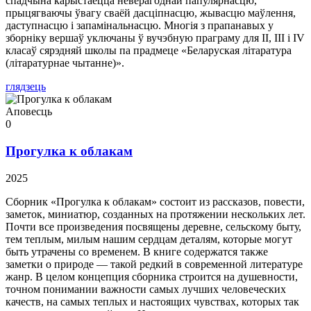
спадчына карыстаецца неверагоднай папулярнасцю,
прыцягваючы ўвагу сваёй дасціпнасцю, жывасцю маўлення,
даступнасцю і запамінальнасцю. Многія з прапанавых у
зборніку вершаў уключаны ў вучэбную праграму для II, III і IV
класаў сярэдняй школы па прадмеце «Беларуская літаратура
(літаратурнае чытанне)».
глядзець
Аповесць
0
Прогулка к облакам
2025
Сборник «Прогулка к облакам» состоит из рассказов, повести,
заметок, миниатюр, созданных на протяжении нескольких лет.
Почти все произведения посвящены деревне, сельскому быту,
тем теплым, милым нашим сердцам деталям, которые могут
быть утрачены со временем. В книге содержатся также
заметки о природе — такой редкий в современной литературе
жанр. В целом концепция сборника строится на душевности,
точном понимании важности самых лучших человеческих
качеств, на самых теплых и настоящих чувствах, которых так