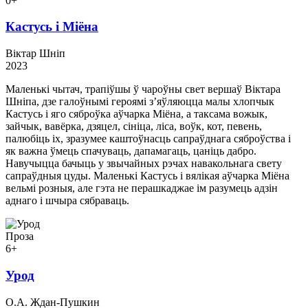
0+
Кастусь і Міёна
Віктар Шніп
2023
Маленькі чытач, трапіўшы ў чароўны свет вершаў Віктара
Шніпа, дзе галоўнымі героямі з’яўляюцца малы хлопчык
Кастусь і яго сяброўка аўчарка Міёна, а таксама вожык,
зайчык, вавёрка, дзяцел, сініца, ліса, воўк, кот, певень,
палюбіць іх, зразумее каштоўнасць сапраўднага сяброўства і
як важна ўмець спачуваць, дапамагаць, цаніць дабро.
Навучыцца бачыць у звычайных рэчах навакольнага свету
сапраўдныя цуды. Маленькі Кастусь і вялікая аўчарка Міёна
вельмі розныя, але гэта не перашкаджае ім разумець адзін
аднаго і шчыра сябраваць.
Проза
6+
Урод
О.А. Ждан-Пушкин