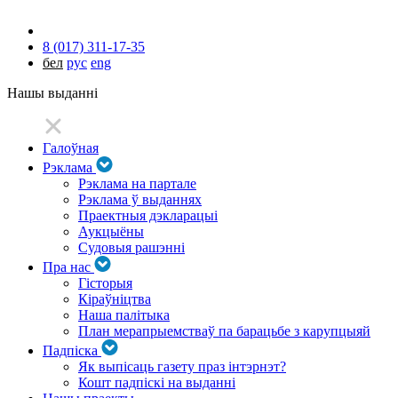
8 (017) 311-17-35
бел
рус
eng
Нашы выданні
Галоўная
Рэклама
Рэклама на партале
Рэклама ў выданнях
Праектныя дэкларацыі
Аукцыёны
Судовыя рашэнні
Пра нас
Гісторыя
Кіраўніцтва
Наша палітыка
План мерапрыемстваў па барацьбе з карупцыяй
Падпіска
Як выпісаць газету праз інтэрнэт?
Кошт падпіскі на выданні