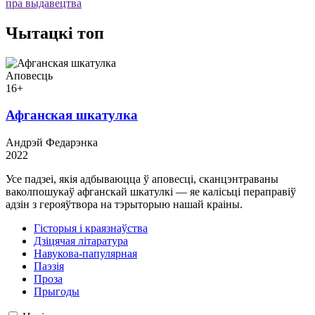
пра выдавецтва
Чытацкі топ
Аповесць
16+
Афганская шкатулка
Андрэй Федарэнка
2022
Усе падзеі, якія адбываюцца ў аповесці, сканцэнтраваны
ваколпошукаў афганскай шкатулкі — яе калісьці пераправіў
адзін з герояўтвора на тэрыторыю нашай краіны.
Гісторыя і краязнаўства
Дзіцячая літаратура
Навукова-папулярная
Паэзія
Проза
Прыгоды