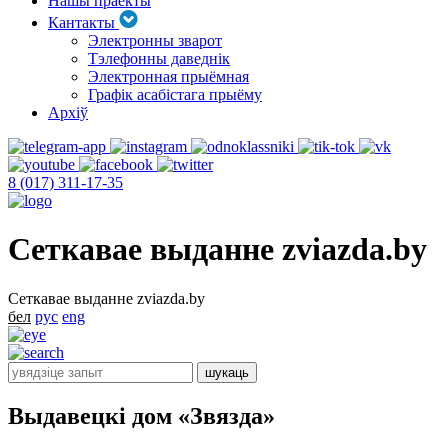
Нашы праекты
Кантакты
Электронны зварот
Тэлефонны даведнік
Электронная прыёмная
Графік асабістага прыёму
Архіў
8 (017) 311-17-35
Сеткавае выданне zviazda.by
Сеткавае выданне zviazda.by
бел
рус
eng
Выдавецкі дом «Звязда»