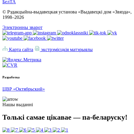
БелТА
© Рэдакцыйна-выдавецкая установа «Выдавецкі дом «Звязда»,
1998–
2026
Электронны зварот
Карта сайта
экстрэмісцкія матэрыялы
Разработка
ЦВР «Октябрьский»
Нашы выданні
Толькі самае цікавае — па-беларуску!