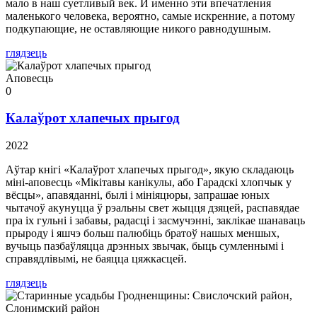
мало в наш суетливый век. И именно эти впечатления
маленького человека, вероятно, самые искренние, а потому
подкупающие, не оставляющие никого равнодушным.
глядзець
Аповесць
0
Калаўрот хлапечых прыгод
2022
Аўтар кнігі «Калаўрот хлапечых прыгод», якую складаюць
міні-аповесць «Мікітавы канікулы, або Гарадскі хлопчык у
вёсцы», апавяданні, былі і мініяцюры, запрашае юных
чытачоў акунуцца ў рэальны свет жыцця дзяцей, распавядае
пра іх гульні і забавы, радасці і засмучэнні, заклікае шанаваць
прыроду і яшчэ больш палюбіць братоў нашых меншых,
вучыць пазбаўляцца дрэнных звычак, быць сумленнымі і
справядлівымі, не баяцца цяжкасцей.
глядзець