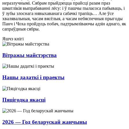
неразлучнымі. Сябрам прыйдзецца прайсці разам праз
шматлікія выпрабаванні лёсу: і ў пашчы пыласоса пабываць, і
ў зубы злоснага нявыхаванага сабачкі трапіць… Але ўсе
хвалявальныя, часам вясёлыя, а часам небяспечныя прыгоды
Панч і Чоха пройдуць побач, падтрымліваючы адзін аднаго, як
сапраўдныя сябры.
Яшчэ кнігі
Вітражы майстэрства
Нашы дадаткі і праекты
Пяцігодка якасці
2026 — Год беларускай жанчыны