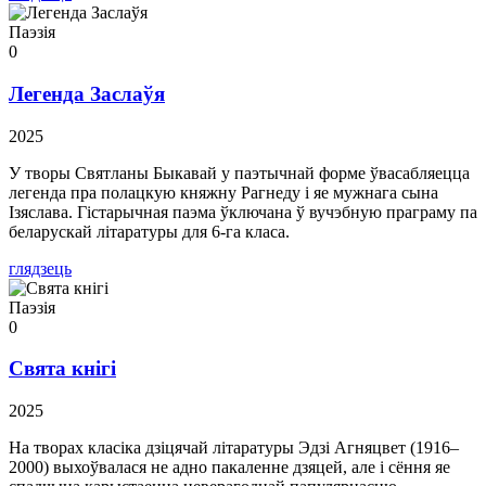
Паэзія
0
Легенда Заслаўя
2025
У творы Святланы Быкавай у паэтычнай форме ўвасабляецца
легенда пра полацкую княжну Рагнеду і яе мужнага сына
Ізяслава. Гістарычная паэма ўключана ў вучэбную праграму па
беларускай літаратуры для 6-га класа.
глядзець
Паэзія
0
Свята кнігі
2025
На творах класіка дзіцячай літаратуры Эдзі Агняцвет (1916–
2000) выхоўвалася не адно пакаленне дзяцей, але і сёння яе