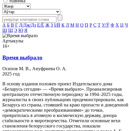
Навінка
А
Б
В
Г
Д/Дж/Дз
Е/Ё
Ж
З
І/Й
К
Л
М
Н
О
П
Р
С
Т
У/Ў
Ф
Х
Ц
Ч
Ш
Щ
Э
Ю
Я
Артыкулы
16+
Время выбрало
Осипов М. В., Ануфриева О. А.
2025 год
В основу издания положен проект Издательского дома
«Беларусь сегодня» — «Время выбрало». Проанализировав
центральную отечественную периодику за 1994–2025 годы,
журналисты в своих публикациях продемонстрировали, как
Беларусь из страны, стоявшей на краю пропасти и доведенной
«демократическими преобразованиями» до точки,
превратилась в атомную и космическую державу, донора
стабильности и миротворчества. Отметили основные вехи
становления белорусского государства, показали