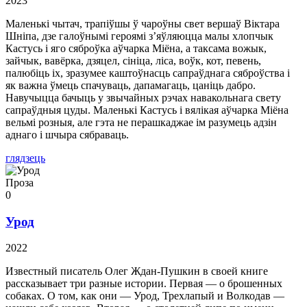
2023
Маленькі чытач, трапіўшы ў чароўны свет вершаў Віктара
Шніпа, дзе галоўнымі героямі з’яўляюцца малы хлопчык
Кастусь і яго сяброўка аўчарка Міёна, а таксама вожык,
зайчык, вавёрка, дзяцел, сініца, ліса, воўк, кот, певень,
палюбіць іх, зразумее каштоўнасць сапраўднага сяброўства і
як важна ўмець спачуваць, дапамагаць, цаніць дабро.
Навучыцца бачыць у звычайных рэчах навакольнага свету
сапраўдныя цуды. Маленькі Кастусь і вялікая аўчарка Міёна
вельмі розныя, але гэта не перашкаджае ім разумець адзін
аднаго і шчыра сябраваць.
глядзець
Проза
0
Урод
2022
Известный писатель Олег Ждан-Пушкин в своей книге
рассказывает три разные истории. Первая — о брошенных
собаках. О том, как они — Урод, Трехлапый и Волкодав —