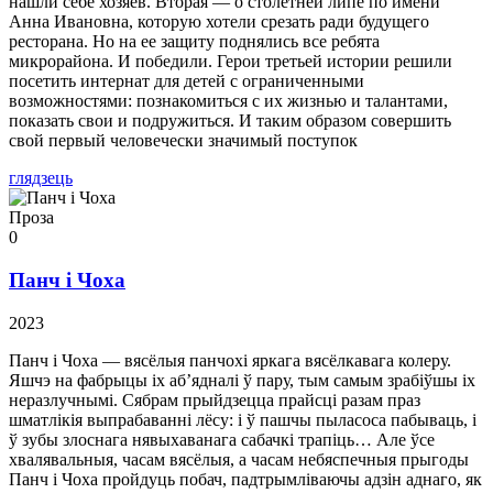
нашли себе хозяев. Вторая — о столетней липе по имени
Анна Ивановна, которую хотели срезать ради будущего
ресторана. Но на ее защиту поднялись все ребята
микрорайона. И победили. Герои третьей истории решили
посетить интернат для детей с ограниченными
возможностями: познакомиться с их жизнью и талантами,
показать свои и подружиться. И таким образом совершить
свой первый человечески значимый поступок
глядзець
Проза
0
Панч і Чоха
2023
Панч і Чоха — вясёлыя панчохі яркага вясёлкавага колеру.
Яшчэ на фабрыцы іх аб’ядналі ў пару, тым самым зрабіўшы іх
неразлучнымі. Сябрам прыйдзецца прайсці разам праз
шматлікія выпрабаванні лёсу: і ў пашчы пыласоса пабываць, і
ў зубы злоснага нявыхаванага сабачкі трапіць… Але ўсе
хвалявальныя, часам вясёлыя, а часам небяспечныя прыгоды
Панч і Чоха пройдуць побач, падтрымліваючы адзін аднаго, як