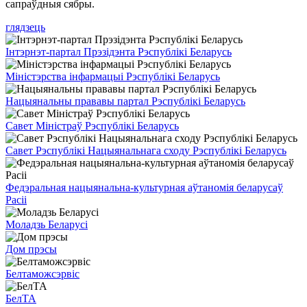
сапраўдныя сябры.
глядзець
Інтэрнэт-партал Прэзідэнта Рэспублікі Беларусь
Міністэрства інфармацыі Рэспублікі Беларусь
Нацыянальны прававы партал Рэспублікі Беларусь
Савет Міністраў Рэспублікі Беларусь
Савет Рэспублікі Нацыянальнага сходу Рэспублікі Беларусь
Федэральная нацыянальна-культурная аўтаномія беларусаў
Расіі
Моладзь Беларусі
Дом прэсы
Белтаможсэрвіс
БелТА