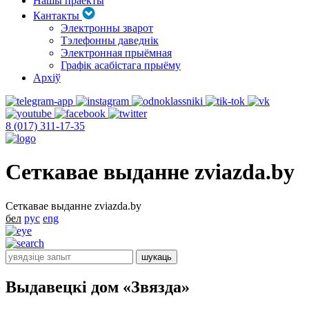
Нашы праекты
Кантакты
Электронны зварот
Тэлефонны даведнік
Электронная прыёмная
Графік асабістага прыёму
Архіў
8 (017) 311-17-35
Сеткавае выданне zviazda.by
Сеткавае выданне zviazda.by
бел
рус
eng
Выдавецкі дом «Звязда»