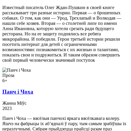
Известный писатель Олег Ждан-Пушкин в своей книге
рассказывает три разные истории. Первая — о брошенных
собаках. О том, как они — Урод, Трехлапый и Волкодав —
нашли себе хозяев. Вторая — о столетней липе по имени
Анна Ивановна, которую хотели срезать ради будущего
ресторана. Но на ее защиту поднялись все ребята
микрорайона. И победили. Герои третьей истории решили
посетить интернат для детей с ограниченными
возможностями: познакомиться с их жизнью и талантами,
показать свои и подружиться. И таким образом совершить
свой первый человечески значимый поступок
Проза
6+
Панч і Чоха
Жанна Міўс
2023
Панч і Чоха — вясёлыя панчохі яркага вясёлкавага колеру.
Яшчэ на фабрыцы іх аб’ядналі ў пару, тым самым зрабіўшы іх
неразлучнымі. Сябрам прыйдзецца прайсці разам праз