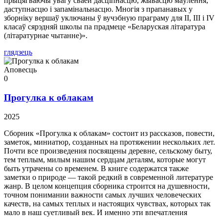
прыцягваючы ўвагу сваёй дасціпнасцю, жывасцю маўлення,
даступнасцю і запамінальнасцю. Многія з прапанавых у
зборніку вершаў уключаны ў вучэбную праграму для II, III і IV
класаў сярэдняй школы па прадмеце «Беларуская літаратура
(літаратурнае чытанне)».
глядзець
Аповесць
0
Прогулка к облакам
2025
Сборник «Прогулка к облакам» состоит из рассказов, повести,
заметок, миниатюр, созданных на протяжении нескольких лет.
Почти все произведения посвящены деревне, сельскому быту,
тем теплым, милым нашим сердцам деталям, которые могут
быть утрачены со временем. В книге содержатся также
заметки о природе — такой редкий в современной литературе
жанр. В целом концепция сборника строится на душевности,
точном понимании важности самых лучших человеческих
качеств, на самых теплых и настоящих чувствах, которых так
мало в наш суетливый век. И именно эти впечатления