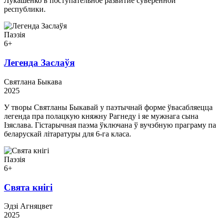
Лукашенко в поступательное развитие суверенной
республики.
Паэзія
6+
Легенда Заслаўя
Святлана Быкава
2025
У творы Святланы Быкавай у паэтычнай форме ўвасабляецца
легенда пра полацкую княжну Рагнеду і яе мужнага сына
Ізяслава. Гістарычная паэма ўключана ў вучэбную праграму па
беларускай літаратуры для 6-га класа.
Паэзія
6+
Свята кнігі
Эдзі Агняцвет
2025