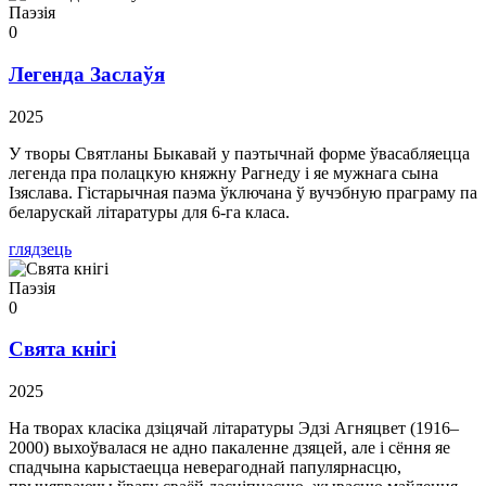
Паэзія
0
Легенда Заслаўя
2025
У творы Святланы Быкавай у паэтычнай форме ўвасабляецца
легенда пра полацкую княжну Рагнеду і яе мужнага сына
Ізяслава. Гістарычная паэма ўключана ў вучэбную праграму па
беларускай літаратуры для 6-га класа.
глядзець
Паэзія
0
Свята кнігі
2025
На творах класіка дзіцячай літаратуры Эдзі Агняцвет (1916–
2000) выхоўвалася не адно пакаленне дзяцей, але і сёння яе
спадчына карыстаецца неверагоднай папулярнасцю,