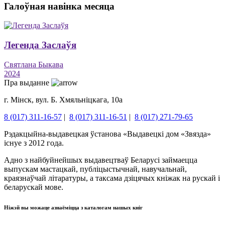
Галоўная навінка месяца
Легенда Заслаўя
Святлана Быкава
2024
Пра выданне
г. Мінск, вул. Б. Хмяльніцкага, 10а
8 (017) 311-16-57
|
8 (017) 311-16-51
|
8 (017) 271-79-65
Рэдакцыйна-выдавецкая ўстанова «Выдавецкі дом «Звязда»
існуе з 2012 года.
Адно з найбуйнейшых выдавецтваў Беларусі займаецца
выпускам мастацкай, публіцыстычнай, навучальнай,
краязнаўчай літаратуры, а таксама дзіцячых кніжак на рускай і
беларускай мове.
Ніжэй вы можаце азнаёміцца ​​з каталогам нашых кніг