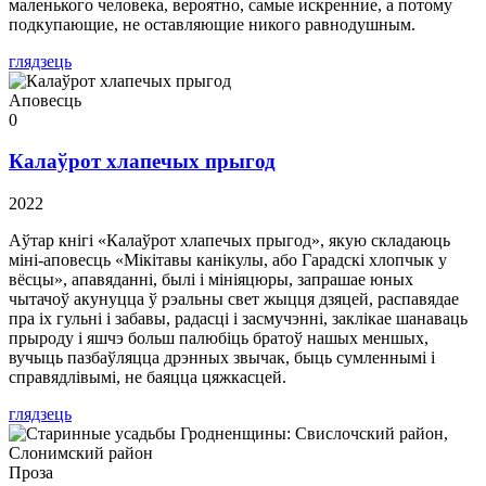
маленького человека, вероятно, самые искренние, а потому
подкупающие, не оставляющие никого равнодушным.
глядзець
Аповесць
0
Калаўрот хлапечых прыгод
2022
Аўтар кнігі «Калаўрот хлапечых прыгод», якую складаюць
міні-аповесць «Мікітавы канікулы, або Гарадскі хлопчык у
вёсцы», апавяданні, былі і мініяцюры, запрашае юных
чытачоў акунуцца ў рэальны свет жыцця дзяцей, распавядае
пра іх гульні і забавы, радасці і засмучэнні, заклікае шанаваць
прыроду і яшчэ больш палюбіць братоў нашых меншых,
вучыць пазбаўляцца дрэнных звычак, быць сумленнымі і
справядлівымі, не баяцца цяжкасцей.
глядзець
Проза