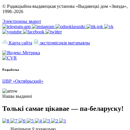
© Рэдакцыйна-выдавецкая установа «Выдавецкі дом «Звязда»,
1998–
2026
Электронны зварот
Карта сайта
экстрэмісцкія матэрыялы
Разработка
ЦВР «Октябрьский»
Нашы выданні
Толькі самае цікавае — па-беларуску!
Напішыце ў рэдакцыю