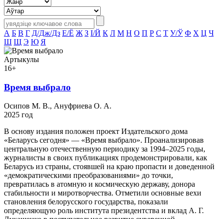
А
Б
В
Г
Д/Дж/Дз
Е/Ё
Ж
З
І/Й
К
Л
М
Н
О
П
Р
С
Т
У/Ў
Ф
Х
Ц
Ч
Ш
Щ
Э
Ю
Я
Артыкулы
16+
Время выбрало
Осипов М. В., Ануфриева О. А.
2025 год
В основу издания положен проект Издательского дома
«Беларусь сегодня» — «Время выбрало». Проанализировав
центральную отечественную периодику за 1994–2025 годы,
журналисты в своих публикациях продемонстрировали, как
Беларусь из страны, стоявшей на краю пропасти и доведенной
«демократическими преобразованиями» до точки,
превратилась в атомную и космическую державу, донора
стабильности и миротворчества. Отметили основные вехи
становления белорусского государства, показали
определяющую роль института президентства и вклад А. Г.