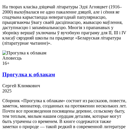
На творах класіка дзіцячай літаратуры Эдзі Агняцвет (1916–
2000) выхоўвалася не адно пакаленне дзяцей, але і сёння яе
спадчына карыстаецца неверагоднай папулярнасцю,
прыцягваючы ўвагу сваёй дасціпнасцю, жывасцю маўлення,
даступнасцю і запамінальнасцю. Многія з прапанавых у
зборніку вершаў уключаны ў вучэбную праграму для II, III і IV
класаў сярэдняй школы па прадмеце «Беларуская літаратура
(літаратурнае чытанне)».
Аповесць
16+
Прогулка к облакам
Сергей Климкович
2025
Сборник «Прогулка к облакам» состоит из рассказов, повести,
заметок, миниатюр, созданных на протяжении нескольких лет.
Почти все произведения посвящены деревне, сельскому быту,
тем теплым, милым нашим сердцам деталям, которые могут
быть утрачены со временем. В книге содержатся также
заметки о природе — такой редкий в современной литературе