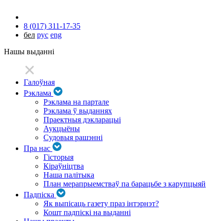
8 (017) 311-17-35
бел
рус
eng
Нашы выданні
Галоўная
Рэклама
Рэклама на партале
Рэклама ў выданнях
Праектныя дэкларацыі
Аукцыёны
Судовыя рашэнні
Пра нас
Гісторыя
Кіраўніцтва
Наша палітыка
План мерапрыемстваў па барацьбе з карупцыяй
Падпіска
Як выпісаць газету праз інтэрнэт?
Кошт падпіскі на выданні