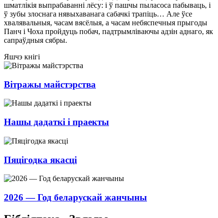
шматлікія выпрабаванні лёсу: і ў пашчы пыласоса пабываць, і
ў зубы злоснага нявыхаванага сабачкі трапіць… Але ўсе
хвалявальныя, часам вясёлыя, а часам небяспечныя прыгоды
Панч і Чоха пройдуць побач, падтрымліваючы адзін аднаго, як
сапраўдныя сябры.
Яшчэ кнігі
Вітражы майстэрства
Нашы дадаткі і праекты
Пяцігодка якасці
2026 — Год беларускай жанчыны