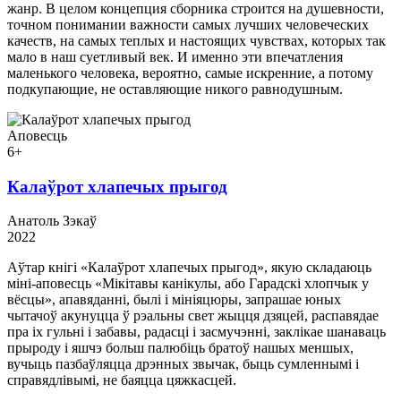
жанр. В целом концепция сборника строится на душевности,
точном понимании важности самых лучших человеческих
качеств, на самых теплых и настоящих чувствах, которых так
мало в наш суетливый век. И именно эти впечатления
маленького человека, вероятно, самые искренние, а потому
подкупающие, не оставляющие никого равнодушным.
Аповесць
6+
Калаўрот хлапечых прыгод
Анатоль Зэкаў
2022
Аўтар кнігі «Калаўрот хлапечых прыгод», якую складаюць
міні-аповесць «Мікітавы канікулы, або Гарадскі хлопчык у
вёсцы», апавяданні, былі і мініяцюры, запрашае юных
чытачоў акунуцца ў рэальны свет жыцця дзяцей, распавядае
пра іх гульні і забавы, радасці і засмучэнні, заклікае шанаваць
прыроду і яшчэ больш палюбіць братоў нашых меншых,
вучыць пазбаўляцца дрэнных звычак, быць сумленнымі і
справядлівымі, не баяцца цяжкасцей.