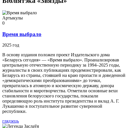
Бібліятэка «Звязды»
Артыкулы
0
Время выбрало
2025 год
В основу издания положен проект Издательского дома
«Беларусь сегодня» — «Время выбрало». Проанализировав
центральную отечественную периодику за 1994–2025 годы,
журналисты в своих публикациях продемонстрировали, как
Беларусь из страны, стоявшей на краю пропасти и доведенной
«демократическими преобразованиями» до точки,
превратилась в атомную и космическую державу, донора
стабильности и миротворчества. Отметили основные вехи
становления белорусского государства, показали
определяющую роль института президентства и вклад А. Г.
Лукашенко в поступательное развитие суверенной
республики.
глядзець