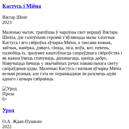
Кастусь і Міёна
Віктар Шніп
2023
Маленькі чытач, трапіўшы ў чароўны свет вершаў Віктара
Шніпа, дзе галоўнымі героямі з’яўляюцца малы хлопчык
Кастусь і яго сяброўка аўчарка Міёна, а таксама вожык,
зайчык, вавёрка, дзяцел, сініца, ліса, воўк, кот, певень,
палюбіць іх, зразумее каштоўнасць сапраўднага сяброўства і
як важна ўмець спачуваць, дапамагаць, цаніць дабро.
Навучыцца бачыць у звычайных рэчах навакольнага свету
сапраўдныя цуды. Маленькі Кастусь і вялікая аўчарка Міёна
вельмі розныя, але гэта не перашкаджае ім разумець адзін
аднаго і шчыра сябраваць.
Проза
6+
Урод
О.А. Ждан-Пушкин
2022