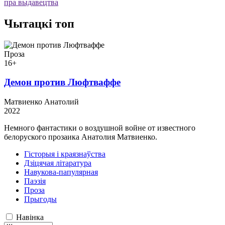
пра выдавецтва
Чытацкі топ
Проза
16+
Демон против Люфтваффе
Матвиенко Анатолий
2022
Немного фантастики о воздушной войне от известного
белоруского прозаика Анатолия Матвиенко.
Гісторыя і краязнаўства
Дзіцячая літаратура
Навукова-папулярная
Паэзія
Проза
Прыгоды
Навінка