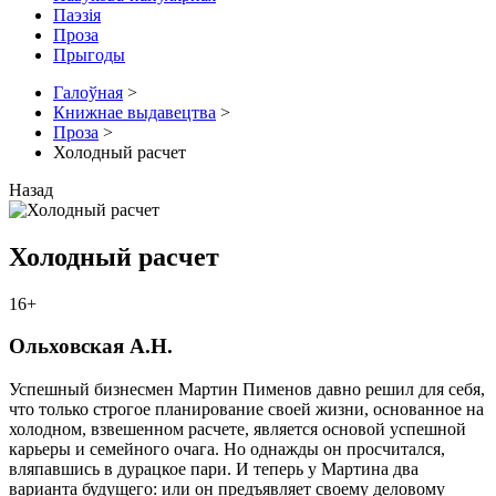
Паэзія
Проза
Прыгоды
Галоўная
>
Книжнае выдавецтва
>
Проза
>
Холодный расчет
Назад
Холодный расчет
16+
Ольховская А.Н.
Успешный бизнесмен Мартин Пименов давно решил для себя,
что только строгое планирование своей жизни, основанное на
холодном, взвешенном расчете, является основой успешной
карьеры и семейного очага. Но однажды он просчитался,
вляпавшись в дурацкое пари. И теперь у Мартина два
варианта будущего: или он предъявляет своему деловому