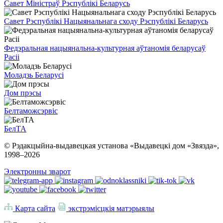
Савет Міністраў Рэспублікі Беларусь
Савет Рэспублікі Нацыянальнага сходу Рэспублікі Беларусь
Федэральная нацыянальна-культурная аўтаномія беларусаў
Расіі
Моладзь Беларусі
Дом прэсы
Белтаможсэрвіс
БелТА
© Рэдакцыйна-выдавецкая установа «Выдавецкі дом «Звязда»,
1998–
2026
Электронны зварот
Карта сайта
экстрэмісцкія матэрыялы