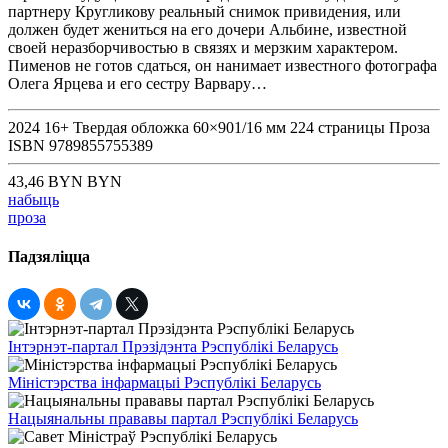
партнеру Кругликову реальный снимок привидения, или
должен будет жениться на его дочери Альбине, известной
своей неразборчивостью в связях и мерзким характером.
Пименов не готов сдаться, он нанимает известного фотографа
Олега Ярцева и его сестру Варвару…
2024
16+
Твердая обложка
60×901/16 мм
224 страницы
Проза
ISBN
9789855755389
43,46 BYN BYN
набыць
проза
Падзяліцца
Інтэрнэт-партал Прэзідэнта Рэспублікі Беларусь
Міністэрства інфармацыі Рэспублікі Беларусь
Нацыянальны прававы партал Рэспублікі Беларусь