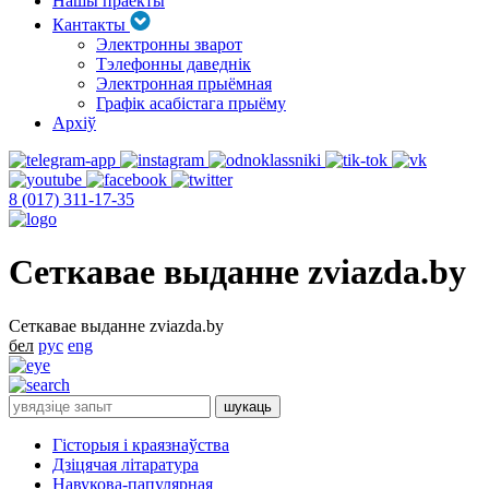
Нашы праекты
Кантакты
Электронны зварот
Тэлефонны даведнік
Электронная прыёмная
Графік асабістага прыёму
Архіў
8 (017) 311-17-35
Сеткавае выданне zviazda.by
Сеткавае выданне zviazda.by
бел
рус
eng
Гісторыя і краязнаўства
Дзіцячая літаратура
Навукова-папулярная