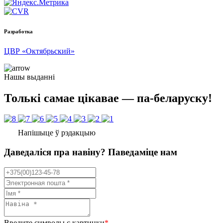
Разработка
ЦВР «Октябрьский»
Нашы выданні
Толькі самае цікавае — па-беларуску!
Напішыце ў рэдакцыю
Даведаліся пра навіну? Паведаміце нам
Введите символы с картинки
*