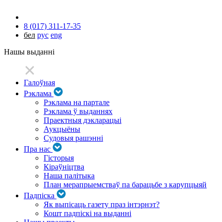
8 (017) 311-17-35
бел
рус
eng
Нашы выданні
Галоўная
Рэклама
Рэклама на партале
Рэклама ў выданнях
Праектныя дэкларацыі
Аукцыёны
Судовыя рашэнні
Пра нас
Гісторыя
Кіраўніцтва
Наша палітыка
План мерапрыемстваў па барацьбе з карупцыяй
Падпіска
Як выпісаць газету праз інтэрнэт?
Кошт падпіскі на выданні