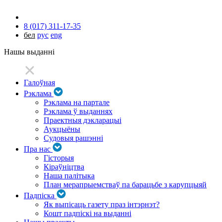
8 (017) 311-17-35
бел
рус
eng
Нашы выданні
Галоўная
Рэклама
Рэклама на партале
Рэклама ў выданнях
Праектныя дэкларацыі
Аукцыёны
Судовыя рашэнні
Пра нас
Гісторыя
Кіраўніцтва
Наша палітыка
План мерапрыемстваў па барацьбе з карупцыяй
Падпіска
Як выпісаць газету праз інтэрнэт?
Кошт падпіскі на выданні