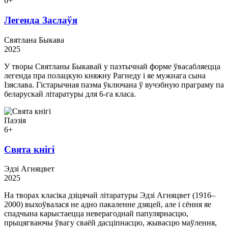
6+
Легенда Заслаўя
Святлана Быкава
2025
У творы Святланы Быкавай у паэтычнай форме ўвасабляецца
легенда пра полацкую княжну Рагнеду і яе мужнага сына
Ізяслава. Гістарычная паэма ўключана ў вучэбную праграму па
беларускай літаратуры для 6-га класа.
Паэзія
6+
Свята кнігі
Эдзі Агняцвет
2025
На творах класіка дзіцячай літаратуры Эдзі Агняцвет (1916–
2000) выхоўвалася не адно пакаленне дзяцей, але і сёння яе
спадчына карыстаецца неверагоднай папулярнасцю,
прыцягваючы ўвагу сваёй дасціпнасцю, жывасцю маўлення,