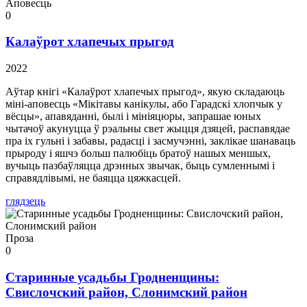
Аповесць
0
Калаўрот хлапечых прыгод
2022
Аўтар кнігі «Калаўрот хлапечых прыгод», якую складаюць
міні-аповесць «Мікітавы канікулы, або Гарадскі хлопчык у
вёсцы», апавяданні, былі і мініяцюры, запрашае юных
чытачоў акунуцца ў рэальны свет жыцця дзяцей, распавядае
пра іх гульні і забавы, радасці і засмучэнні, заклікае шанаваць
прыроду і яшчэ больш палюбіць братоў нашых меншых,
вучыць пазбаўляцца дрэнных звычак, быць сумленнымі і
справядлівымі, не баяцца цяжкасцей.
глядзець
Проза
0
Старинные усадьбы Гродненщины:
Свислочский район, Слонимский район