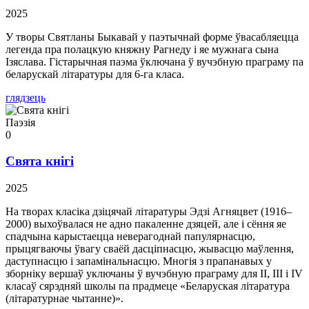
2025
У творы Святланы Быкавай у паэтычнай форме ўвасабляецца
легенда пра полацкую княжну Рагнеду і яе мужнага сына
Ізяслава. Гістарычная паэма ўключана ў вучэбную праграму па
беларускай літаратуры для 6-га класа.
глядзець
Паэзія
0
Свята кнігі
2025
На творах класіка дзіцячай літаратуры Эдзі Агняцвет (1916–
2000) выхоўвалася не адно пакаленне дзяцей, але і сёння яе
спадчына карыстаецца неверагоднай папулярнасцю,
прыцягваючы ўвагу сваёй дасціпнасцю, жывасцю маўлення,
даступнасцю і запамінальнасцю. Многія з прапанавых у
зборніку вершаў уключаны ў вучэбную праграму для II, III і IV
класаў сярэдняй школы па прадмеце «Беларуская літаратура
(літаратурнае чытанне)».