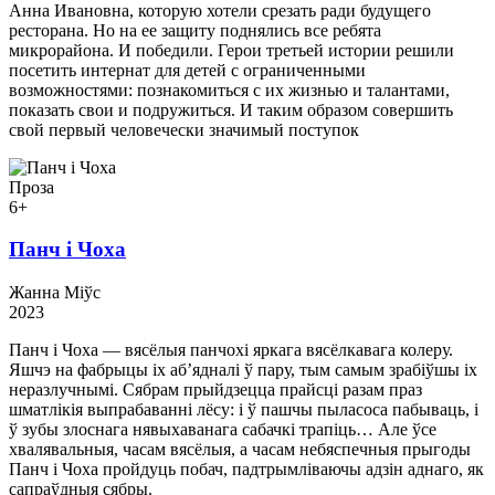
Анна Ивановна, которую хотели срезать ради будущего
ресторана. Но на ее защиту поднялись все ребята
микрорайона. И победили. Герои третьей истории решили
посетить интернат для детей с ограниченными
возможностями: познакомиться с их жизнью и талантами,
показать свои и подружиться. И таким образом совершить
свой первый человечески значимый поступок
Проза
6+
Панч і Чоха
Жанна Міўс
2023
Панч і Чоха — вясёлыя панчохі яркага вясёлкавага колеру.
Яшчэ на фабрыцы іх аб’ядналі ў пару, тым самым зрабіўшы іх
неразлучнымі. Сябрам прыйдзецца прайсці разам праз
шматлікія выпрабаванні лёсу: і ў пашчы пыласоса пабываць, і
ў зубы злоснага нявыхаванага сабачкі трапіць… Але ўсе
хвалявальныя, часам вясёлыя, а часам небяспечныя прыгоды
Панч і Чоха пройдуць побач, падтрымліваючы адзін аднаго, як
сапраўдныя сябры.