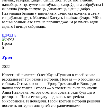
зайчык, вавёрка, дзяцел, сініца, ліса, воўк, кот, певень,
палюбіць іх, зразумее каштоўнасць сапраўднага сяброўства і
як важна ўмець спачуваць, дапамагаць, цаніць дабро.
Навучыцца бачыць у звычайных рэчах навакольнага свету
сапраўдныя цуды. Маленькі Кастусь і вялікая аўчарка Міёна
вельмі розныя, але гэта не перашкаджае ім разумець адзін
аднаго і шчыра сябраваць.
глядзець
Проза
0
Урод
2022
Известный писатель Олег Ждан-Пушкин в своей книге
рассказывает три разные истории. Первая — о брошенных
собаках. О том, как они — Урод, Трехлапый и Волкодав —
нашли себе хозяев. Вторая — о столетней липе по имени
Анна Ивановна, которую хотели срезать ради будущего
ресторана. Но на ее защиту поднялись все ребята
микрорайона. И победили. Герои третьей истории решили
посетить интернат для детей с ограниченными