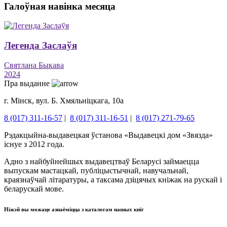
Галоўная навінка месяца
Легенда Заслаўя
Святлана Быкава
2024
Пра выданне
г. Мінск, вул. Б. Хмяльніцкага, 10а
8 (017) 311-16-57
|
8 (017) 311-16-51
|
8 (017) 271-79-65
Рэдакцыйна-выдавецкая ўстанова «Выдавецкі дом «Звязда»
існуе з 2012 года.
Адно з найбуйнейшых выдавецтваў Беларусі займаецца
выпускам мастацкай, публіцыстычнай, навучальнай,
краязнаўчай літаратуры, а таксама дзіцячых кніжак на рускай і
беларускай мове.
Ніжэй вы можаце азнаёміцца ​​з каталогам нашых кніг