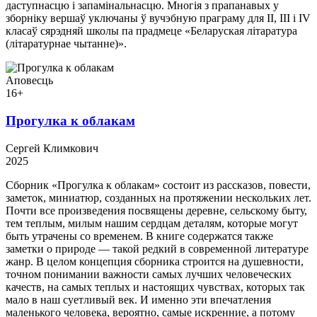
даступнасцю і запамінальнасцю. Многія з прапанавых у
зборніку вершаў уключаны ў вучэбную праграму для II, III і IV
класаў сярэдняй школы па прадмеце «Беларуская літаратура
(літаратурнае чытанне)».
Аповесць
16+
Прогулка к облакам
Сергей Климкович
2025
Сборник «Прогулка к облакам» состоит из рассказов, повести,
заметок, миниатюр, созданных на протяжении нескольких лет.
Почти все произведения посвящены деревне, сельскому быту,
тем теплым, милым нашим сердцам деталям, которые могут
быть утрачены со временем. В книге содержатся также
заметки о природе — такой редкий в современной литературе
жанр. В целом концепция сборника строится на душевности,
точном понимании важности самых лучших человеческих
качеств, на самых теплых и настоящих чувствах, которых так
мало в наш суетливый век. И именно эти впечатления
маленького человека, вероятно, самые искренние, а потому