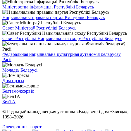
Міністэрства інфармацыі Рэспублікі Беларусь
Нацыянальны прававы партал Рэспублікі Беларусь
Савет Міністраў Рэспублікі Беларусь
Савет Рэспублікі Нацыянальнага сходу Рэспублікі Беларусь
Федэральная нацыянальна-культурная аўтаномія беларусаў
Расіі
Моладзь Беларусі
Дом прэсы
Белтаможсэрвіс
БелТА
© Рэдакцыйна-выдавецкая установа «Выдавецкі дом «Звязда»,
1998–
2026
Электронны зварот