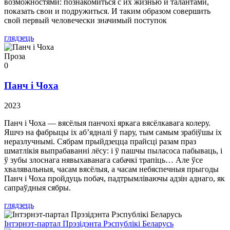
возможностями: познакомиться с их жизнью и талантами,
показать свои и подружиться. И таким образом совершить
свой первый человечески значимый поступок
глядзець
Проза
0
Панч і Чоха
2023
Панч і Чоха — вясёлыя панчохі яркага вясёлкавага колеру.
Яшчэ на фабрыцы іх аб’ядналі ў пару, тым самым зрабіўшы іх
неразлучнымі. Сябрам прыйдзецца прайсці разам праз
шматлікія выпрабаванні лёсу: і ў пашчы пыласоса пабываць, і
ў зубы злоснага нявыхаванага сабачкі трапіць… Але ўсе
хвалявальныя, часам вясёлыя, а часам небяспечныя прыгоды
Панч і Чоха пройдуць побач, падтрымліваючы адзін аднаго, як
сапраўдныя сябры.
глядзець
Інтэрнэт-партал Прэзідэнта Рэспублікі Беларусь