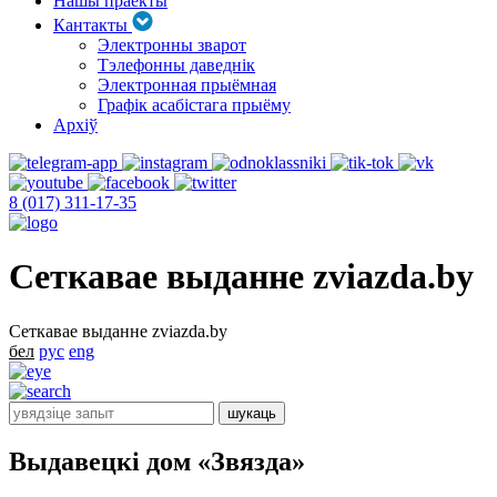
Нашы праекты
Кантакты
Электронны зварот
Тэлефонны даведнік
Электронная прыёмная
Графік асабістага прыёму
Архіў
8 (017) 311-17-35
Сеткавае выданне zviazda.by
Сеткавае выданне zviazda.by
бел
рус
eng
Выдавецкі дом «Звязда»