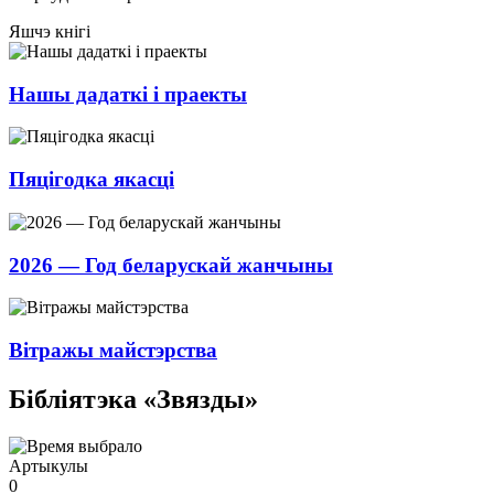
Яшчэ кнігі
Нашы дадаткі і праекты
Пяцігодка якасці
2026 — Год беларускай жанчыны
Вітражы майстэрства
Бібліятэка «Звязды»
Артыкулы
0