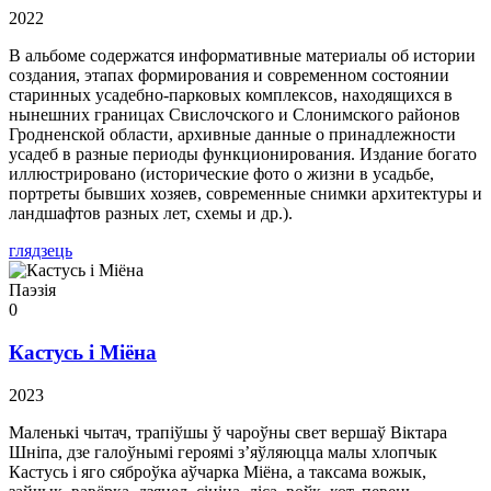
2022
В альбоме содержатся информативные материалы об истории
создания, этапах формирования и современном состоянии
старинных усадебно-парковых комплексов, находящихся в
нынешних границах Свислочского и Слонимского районов
Гродненской области, архивные данные о принадлежности
усадеб в разные периоды функционирования. Издание богато
иллюстрировано (исторические фото о жизни в усадьбе,
портреты бывших хозяев, современные снимки архитектуры и
ландшафтов разных лет, схемы и др.).
глядзець
Паэзія
0
Кастусь і Міёна
2023
Маленькі чытач, трапіўшы ў чароўны свет вершаў Віктара
Шніпа, дзе галоўнымі героямі з’яўляюцца малы хлопчык
Кастусь і яго сяброўка аўчарка Міёна, а таксама вожык,