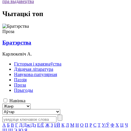
пра выдавецтва
Чытацкі топ
Проза
Братэрства
Карлюкевіч А.
Гісторыя і краязнаўства
Дзіцячая літаратура
Навукова-папулярная
Паэзія
Проза
Прыгоды
Навінка
А
Б
В
Г
Д/Дж/Дз
Е/Ё
Ж
З
І/Й
К
Л
М
Н
О
П
Р
С
Т
У/Ў
Ф
Х
Ц
Ч
Ш
Щ
Э
Ю
Я