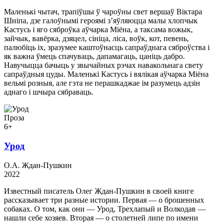
Маленькі чытач, трапіўшы ў чароўны свет вершаў Віктара
Шніпа, дзе галоўнымі героямі з’яўляюцца малы хлопчык
Кастусь і яго сяброўка аўчарка Міёна, а таксама вожык,
зайчык, вавёрка, дзяцел, сініца, ліса, воўк, кот, певень,
палюбіць іх, зразумее каштоўнасць сапраўднага сяброўства і
як важна ўмець спачуваць, дапамагаць, цаніць дабро.
Навучыцца бачыць у звычайных рэчах навакольнага свету
сапраўдныя цуды. Маленькі Кастусь і вялікая аўчарка Міёна
вельмі розныя, але гэта не перашкаджае ім разумець адзін
аднаго і шчыра сябраваць.
Проза
6+
Урод
О.А. Ждан-Пушкин
2022
Известный писатель Олег Ждан-Пушкин в своей книге
рассказывает три разные истории. Первая — о брошенных
собаках. О том, как они — Урод, Трехлапый и Волкодав —
нашли себе хозяев. Вторая — о столетней липе по имени