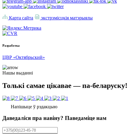
Карта сайта
экстрэмісцкія матэрыялы
Разработка
ЦВР «Октябрьский»
Нашы выданні
Толькі самае цікавае — па-беларуску!
Напішыце ў рэдакцыю
Даведаліся пра навіну? Паведаміце нам