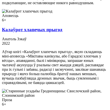
подкупающие, не оставляющие никого равнодушным.
Аповесць
6+
Калаўрот хлапечых прыгод
Анатоль Зэкаў
2022
Аўтар кнігі «Калаўрот хлапечых прыгод», якую складаюць
міні-аповесць «Мікітавы канікулы, або Гарадскі хлопчык у
вёсцы», апавяданні, былі і мініяцюры, запрашае юных
чытачоў акунуцца ў рэальны свет жыцця дзяцей, распавядае
пра іх гульні і забавы, радасці і засмучэнні, заклікае шанаваць
прыроду і яшчэ больш палюбіць братоў нашых меншых,
вучыць пазбаўляцца дрэнных звычак, быць сумленнымі і
справядлівымі, не баяцца цяжкасцей.
Проза
6+