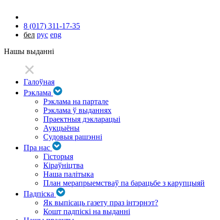
8 (017) 311-17-35
бел
рус
eng
Нашы выданні
Галоўная
Рэклама
Рэклама на партале
Рэклама ў выданнях
Праектныя дэкларацыі
Аукцыёны
Судовыя рашэнні
Пра нас
Гісторыя
Кіраўніцтва
Наша палітыка
План мерапрыемстваў па барацьбе з карупцыяй
Падпіска
Як выпісаць газету праз інтэрнэт?
Кошт падпіскі на выданні